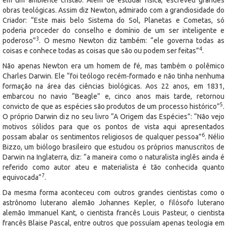
em um ambiente cristão. Além de estudar física, escreveu grandes
obras teológicas. Assim diz Newton, admirado com a grandiosidade do
Criador: “Este mais belo Sistema do Sol, Planetas e Cometas, só
poderia proceder do conselho e domínio de um ser inteligente e
3
poderoso”
. O mesmo Newton diz também: “ele governa todas as
4
coisas e conhece todas as coisas que são ou podem ser feitas”
.
Não apenas Newton era um homem de fé, mas também o polêmico
Charles Darwin. Ele “foi teólogo recém-formado e não tinha nenhuma
formação na área das ciências biológicas. Aos 22 anos, em 1831,
embarcou no navio “Beagle” e, cinco anos mais tarde, retornou
5
convicto de que as espécies são produtos de um processo histórico”
.
O próprio Darwin diz no seu livro “A Origem das Espécies”: “Não vejo
motivos sólidos para que os pontos de vista aqui apresentados
6
possam abalar os sentimentos religiosos de qualquer pessoa”
. Nélio
Bizzo, um biólogo brasileiro que estudou os próprios manuscritos de
Darwin na Inglaterra, diz: “a maneira como o naturalista inglês ainda é
referido como autor ateu e materialista é tão conhecida quanto
7
equivocada”
.
Da mesma forma aconteceu com outros grandes cientistas como o
astrônomo luterano alemão Johannes Kepler, o filósofo luterano
alemão Immanuel Kant, o cientista francês Louis Pasteur, o cientista
francês Blaise Pascal, entre outros que possuíam apenas teologia em