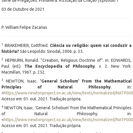
Série de Pregações: Primavera: A Estação da Criação | Episódio 1
03 de Outubro de 2021
P. William Felipe Zacarias
1
BRAKEMEIER, Gottfried.
Ciência ou religião: quem vai conduzir a
história?
São Leopoldo: Sinodal, 2006. p. 35.
2
HEPBURN, Ronald. “Creation, Religious Doctrine of”. in: EDWARDS,
Paul (ed.).
The Encyclopedia of Philosophy
. v. 2. New York:
Macmillan, 1967. p. 252.
3
NEWTON, Isaac.
'General Scholium' from the Mathematical
Principles of Natural Philosophy
. in:
<
https://www.newtonproject.ox.ac.uk/view/texts/normalized/NATP00
Acesso em: 01. out. 2021. Tradução própria.
4
NEWTON, Isaac. 'General Scholium' from the Mathematical Principles
of Natural Philosophy. in:
<
https://www.newtonproject.ox.ac.uk/view/texts/normalized/NATP00
Acesso em: 01. out. 2021. Tradução própria.