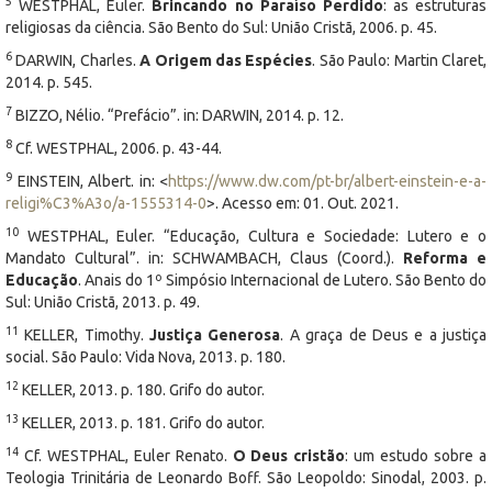
5
WESTPHAL, Euler.
Brincando no Paraíso Perdido
: as estruturas
religiosas da ciência. São Bento do Sul: União Cristã, 2006. p. 45.
6
DARWIN, Charles.
A Origem das Espécies
. São Paulo: Martin Claret,
2014. p. 545.
7
BIZZO, Nélio. “Prefácio”. in: DARWIN, 2014. p. 12.
8
Cf. WESTPHAL, 2006. p. 43-44.
9
EINSTEIN, Albert. in: <
https://www.dw.com/pt-br/albert-einstein-e-a-
religi%C3%A3o/a-1555314-0
>. Acesso em: 01. Out. 2021.
10
WESTPHAL, Euler. “Educação, Cultura e Sociedade: Lutero e o
Mandato Cultural”. in: SCHWAMBACH, Claus (Coord.).
Reforma e
Educação
. Anais do 1º Simpósio Internacional de Lutero. São Bento do
Sul: União Cristã, 2013. p. 49.
11
KELLER, Timothy.
Justiça Generosa
. A graça de Deus e a justiça
social. São Paulo: Vida Nova, 2013. p. 180.
12
KELLER, 2013. p. 180. Grifo do autor.
13
KELLER, 2013. p. 181. Grifo do autor.
14
Cf. WESTPHAL, Euler Renato.
O Deus cristão
: um estudo sobre a
Teologia Trinitária de Leonardo Boff. São Leopoldo: Sinodal, 2003. p.