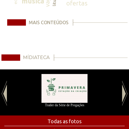
música
ofertas
MAIS CONTEÚDOS
MÍDIATECA
Trailer da Série de Pregações
Todas as fotos