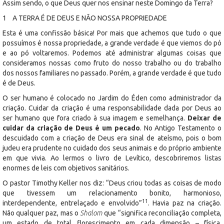
Assim sendo, o que Deus quer nos ensinar neste Domingo da Terra?
1 A TERRA É DE DEUS E NÃO NOSSA PROPRIEDADE
Esta é uma confissão básica! Por mais que achemos que tudo o que
possuímos é nossa propriedade, a grande verdade é que viemos do pó
e ao pó voltaremos. Podemos até administrar algumas coisas que
consideramos nossas como fruto do nosso trabalho ou do trabalho
dos nossos familiares no passado. Porém, a grande verdade é que tudo
é de Deus.
O ser humano é colocado no Jardim do Éden como administrador da
criação. Cuidar da criação é uma responsabilidade dada por Deus ao
ser humano que fora criado à sua imagem e semelhança.
Deixar de
cuidar da criação de Deus é um pecado
. No Antigo Testamento o
descuidado com a criação de Deus era sinal de ateísmo, pois o bom
judeu era prudente no cuidado dos seus animais e do próprio ambiente
em que vivia. Ao lermos o livro de Levítico, descobriremos listas
enormes de leis com objetivos sanitários.
O pastor Timothy Keller nos diz: “Deus criou todas as coisas de modo
que tivessem um relacionamento bonito, harmonioso,
11
interdependente, entrelaçado e envolvido”
. Havia paz na criação.
Não qualquer paz, mas o
Shalom
que “significa reconciliação completa,
um estado de total florescimento em cada dimensão – física,