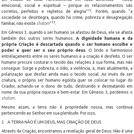
emocional, social e espiritual – porque os relacionamentos são
12
corretos, perfeitos e repletos de alegria”
. Porém, quando “a
sociedade se desintegra, quando há crime, pobreza e desagregação
13
familiar, não existe
shalom
”
.
Em Gênesis 3, quando o ser humano se afastou de Deus, ele se afasta
também dos outros seres humanos.
A dignidade humana e da
própria Criação é descartada quando o ser humano escolhe o
poder e quer ser o seu próprio deus
. O lindo e harmonioso
entrelaçamento entre os seres humanos e a criação é desfeito. O ser
humano procura costurar o tecido das relações à sua forma, mas não
consegue. Surge a pobreza, o ódio, a violência, e, mais atualmente, a
polarização que desfaz ainda mais o tecido social. Ao invés de ser
criatura, o próprio ser humano egoísta quer se colocar no lugar do
Criador, achando-se o dono de tudo, destruindo e desmatando em
nome da sua própria riqueza e bem-estar. Em Gênesis 3, perdemos o
shalom
.
Mesmo assim, a terra não é propriedade nossa, mas continua
pertencendo ao Senhor em sua plenitude. Por isso,
2 A TERRA NÃO É UM DEUS, MAS CRIAÇÃO DE DEUS
Através da Criação, encontramos a revelação geral de Deus. Não é uma