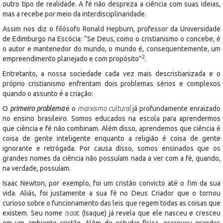
outro tipo de realidade. A fé não despreza a ciência com suas ideias,
mas a recebe por meio da interdisciplinaridade.
Assim nos diz o filósofo Ronald Hepburn, professor da Universidade
de Edimburgo na Escócia: “Se Deus, como o cristianismo o concebe, é
o autor e mantenedor do mundo, o mundo é, consequentemente, um
2
empreendimento planejado e com propósito”
.
Entretanto, a nossa sociedade cada vez mais descristianizada e o
próprio cristianismo enfrentam dois problemas sérios e complexos
quando o assunto é a criação:
O
primeiro problema
é o
marxismo cultural
já profundamente enraizado
no ensino brasileiro. Somos educados na escola para aprendermos
que ciência e fé não combinam. Além disso, aprendemos que ciência é
coisa de gente inteligente enquanto a religião é coisa de gente
ignorante e retrógada. Por causa disso, somos ensinados que os
grandes nomes da ciência não possuíam nada a ver com a fé, quando,
na verdade, possuíam.
Isaac Newton, por exemplo, foi um cristão convicto até o fim da sua
vida. Aliás, foi justamente a sua fé no Deus Criador que o tornou
curioso sobre o funcionamento das leis que regem todas as coisas que
existem. Seu nome
Isaa
c (Isaque) já revela que ele nasceu e cresceu