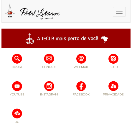
Toggle
naviga
BUSCA
CONTATO
WEBMAIL
ISSUU
YOUTUBE
INSTAGRAM
FACEBOOK
PRIVACIDADE
SIG