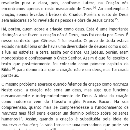
revelação pura e clara, pois, conforme Lutero, na Criação nós
14
encontramos apenas o rosto mascarado de Deus
. Ao contemplar à
criação, somos levados à beleza do Criador. Porém, o rosto de Deus
15
sem máscaras só foi revelado na pessoa e obra de Jesus Cristo
.
Há, porém, quem adore a criação como deus. Esta é uma importante
distinção a se fazer: a criação não é Deus, mas foi criada por Deus. É
nesse contexto que Gênesis 1 foi escrito. O povo de Judá estava
exilado na Babilônia onde havia uma diversidade de deuses como o sol,
a lua, as estrelas, a terra, assim por diante. Os judeus, porém, eram
monoteístas e confessavam o único Senhor. Assim é que foi escrito o
texto que posteriormente foi colocado como primeiro capítulo da
16
Bíblia
: para demonstrar que a criação não é um deus, mas foi criada
por Deus.
O mesmo problema aparece quando falamos da criação como
natureza
.
Neste caso, a criação não seria um deus, mas algo que funciona
mecanicamente e independentemente de Deus. A ideia da criação
como natureza vem do filósofo inglês Francis Bacon. Na sua
compreensão, quanto mais se compreendesse o funcionamento da
natureza
, mas fácil seria exercer um domínio político sobre os seres
7
humanos1
. Assim, quando a criação é substituída pela ideia de
natureza automática
, “a vida tornar-se uma mercadoria que pode ser
18