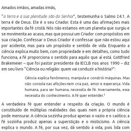
Amados irmãos, amadas irmãs,
“
a terra e a sua plenitude são do Senhor
”, testemunha o Salmo 24.1. A
terra é de Deus. Ele é o seu Criador. Esta é uma das afirmações mais
importantes da fé cristã. Nós não estamos em um planeta que surgiu e
se movimenta ao acaso, mas que possui um Criador com propósitos em
sua criação. Confessar o Deus Criador é confessar que não estou aqui
por acidente, mas para um propósito e sentido de vida. Enquanto a
ciência explica muito bem, com propriedade e em detalhes, como tudo
funciona, a fé proporciona o sentido para aquilo que aí está. Gottfried
Brakemeier – que foi pastor presidente da IECLB nos anos 1990 – diz
em seu livro “Ciência ou religião: quem vai conduzir a história?”:
Ciência explica fenômenos, manipula e constrói máquinas. Mas
não consola nas aflições nem cria paz, amor e esperança. Vida
humana, para ser humana, necessita de fé. Inversamente, essa
1
necessita do conhecimento. A fé quer entender.
A verdadeira fé quer entender a respeito da criação. O mundo é
constituído de múltiplas realidades das quais nem a própria ciência
pode mensurar. A ciência sozinha produz apenas o vazio e o caótico; a
fé sozinha produz apenas a superstição e o misticismo. A ciência
explica o mundo. A fé, por sua vez, dá sentido à vida, pois lida com