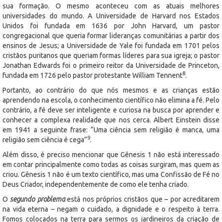
sua formação. O mesmo aconteceu com as atuais melhores
universidades do mundo. A Universidade de Harvard nos Estados
Unidos foi fundada em 1636 por John Harvard, um pastor
congregacional que queria formar lideranças comunitárias a partir dos
ensinos de Jesus; a Universidade de Yale foi fundada em 1701 pelos
cristãos puritanos que queriam formas líderes para sua igreja; o pastor
Jonathan Edwards foi o primeiro reitor da Universidade de Princeton,
8
fundada em 1726 pelo pastor protestante William Tennent
.
Portanto, ao contrário do que nós mesmos e as crianças estão
aprendendo na escola, o conhecimento científico não elimina a fé. Pelo
contrário, a fé deve ser inteligente e curiosa na busca por aprender e
conhecer a complexa realidade que nos cerca. Albert Einstein disse
em 1941 a seguinte frase: “Uma ciência sem religião é manca, uma
9
religião sem ciência é cega”
.
Além disso, é preciso mencionar que Gênesis 1 não está interessado
em contar principalmente como todas as coisas surgiram, mas quem as
criou. Gênesis 1 não é um texto científico, mas uma Confissão de Fé no
Deus Criador, independentemente de como ele tenha criado.
O
segundo problema
está nos próprios cristãos que – por acreditarem
na vida eterna – negam o cuidado, a dignidade e o respeito à terra.
Fomos colocados na terra para sermos os jardineiros da criação de