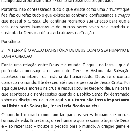
manipulada arbitrariamente”
como se fosse sua propriedade.
Portanto, não confessamos tudo o que existe como uma
natureza
que
fez, faz ou refaz tudo o que existe; ao contrário, confessamos a
criação
que possui o
Criador
. Ele continua recriando sua Criação para que a
vida dos seres humanos e de outros seres vivos seja mantida e
sustentada. Deus mantém a vida através da Criação.
Por último:
3 A TERRA É O PALCO DA HSTÓRIA DE DEUS COM O SER HUMANO E
COM A CRIAÇÃO
Existe uma relação entre Deus e o mundo. É aqui – na terra – que é
proferida a mensagem do amor de Deus. A História da Salvação
acontece no interior da história da humanidade. Deus se encontra
conosco no mundo. Ele desceu até nós na pessoa de Jesus Cristo. Foi
aqui que Deus morreu na cruz e ressuscitou ao terceiro dia. É na terra
que aconteceu o Pentecostes quando o Espírito Santo foi derramado
sobre os discípulos. Foi tudo aqui!
Se a terra não fosse importante
na História da Salvação, Jesus teria ficado no céu
!
O mundo foi criado como um lar para os seres humanos e outras
formas de vida. Entretanto, o ser humano quis assumir o lugar de Deus
e – ao fazer isso – trouxe o pecado para o mundo. A criação geme e