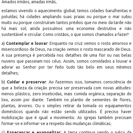
Amados irmãos, amadas irmãs,
estamos vivendo o aquecimento global; temos cidades barulhentas e
poluídas; há cidades ampliando suas praias ou porque o mar subiu
muito ou porque construíram tantos prédios que no meio da tarde não
há mais sol; ainda possuímos uma economia destrutiva e não
sustentável e circular. Como cristãos, o que somos chamados a fazer?
a)
Contemplar e louvar
: Enquanto na cruz vemos o rosto amoroso e
misericordioso de Deus, na criação vemos o rosto mascarado de Deus.
A sua presença é percebida nos detalhes de uma flor ou nas belas
nuvens que passeiam nos céus. Assim, somos convidados a louvar e
adorar ao Senhor por ter feito tudo tão belo em seus mínimos
detalhes;
b)
Cuidar e preservar
: Ao fazermos isso, tomamos consciência de
que a beleza da criação precisa ser preservada com novas atitudes:
menos plástico, zero inseticidas, mais comida orgânica, separação do
lixo, assim por diante. Também no plantio de sementes de flores,
plantas, árvores. Ou o simples retirar da tomada os equipamentos
domésticos quando não estão sendo utilizados. É preciso haver
mobilização que é igual a movimento. As igrejas também precisam
formar-se e informar-se a respeito das mudanças climáticas;
c)
Esperançar e evangelizar
: A terra continua sendo o palco da