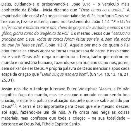
Deus, cuidando-a e preservando-a. João 3.16 – o versículo mais
conhecido da Bíblia – inicia dizendo que “
Deus amou ao mundo...
”. A
espiritualidade cristã não nega a materialidade. Aliás, o próprio Deus se
fez carne, fez-se matéria, como nos testemunha João 1.14: “
E o Verbo
se fez carne e habitou entre nós, cheio de graça e de verdade, e vimos a sua
glória, glória como do unigênito do Pai
.” É o mesmo Jesus que “
estava no
princípio com Deus. Todas as coisas foram feitas por ele, e, sem ele, nada
do que foi feito se fez
”. (João 1.2-3). Aquele por meio de quem o Pai
criou todas as coisas agora se torna uma pessoa de carne e osso como
eu e você. Deus não nega o mundo ou a terra, tanto que entrou no
mundo e na história humana, fazendo-se um humano como nós, porém
sem deixar de ser Deus. A própria palavra de Deus menciona após cada
etapa da criação que “
Deus viu que isso era bom
”. (Gn 1.4, 10, 12, 18, 21,
25, 31).
Assim nos diz o teólogo luterano Euler Westphal: “Assim, a fé não
significa fuga do mundo, mas se assume o mundo como sendo boa
criação, e este é o palco de atuação daquele que se sabe amado por
10
Deus”
. A terra é tão importante para Deus que ele mesmo desceu
até aqui, fazendo-se um de nós. A fé cristã não nega as coisas
materiais, mas confessa que toda a criação – na sua totalidade –
pertence ao Deus Pai, Filho e Espírito Santo.