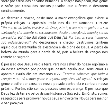
sofre por causa dos pecados humanos. A criação não pecou, mas geme
e sofre por causa dos nossos pecados que a ferem e destroem
continuamente.
Ao destruir a criação, destruímos a maior evangelista que existe: a
própria criação. O apóstolo Paulo nos diz em Romanos 1.19-20:
“
Porque os atributos invisíveis de Deus, isto é, o seu eterno poder e a sua
divindade, claramente se reconhecem, desde a criação do mundo, sendo
percebidos
por meio das coisas que Deus fez
. Por isso, os seres humanos
são indesculpáveis
.” Ao destruirmos a criação, destruímos também
aquilo que testemunha da existência e da glória de Deus. A perda da
beleza do mundo gera a perda da fé, pois a beleza da criação nos
remete ao sagrado.
É por isso que Jesus veio à terra. Para nos salvar do nosso egoísmo e
da nossa ambição por poder que destrói aquilo que Deus criou. O
apóstolo Paulo diz em Romanos 8.22: “
Porque sabemos que toda a
criação a um só tempo geme e suporta angústias até agora
.” A criação
geme e sofre por causa do nosso pecado contra ela e contra o nosso
próximo. Porém, não somos pessoas sem esperança. É por isso que
Deus fez da terra o palco da sua História de Salvação. Em Cristo, somos
resgatados para promover novos céus e nova terra. Novos para melhor
e não para pior.