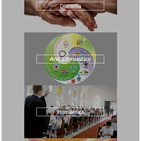
Diaconia
Ano Eclesiástico
Homilética