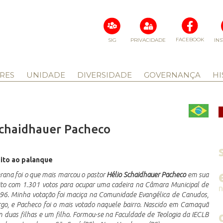
FACEBOOK
SIG
PRIVACIDADE
IN
RES
UNIDADE
DIVERSIDADE
GOVERNANÇA
HI
 Schaidhauer Pacheco
ito ao palanque
rana foi o que mais marcou o pastor
Hélio Schaidhauer Pacheco
em sua
leito com 1.301 votos para ocupar uma cadeira na Câmara Municipal de
996. Minha votação foi maciça na Comunidade Evangélica de Canudos,
rgo, e Pacheco foi o mais votado naquele bairro. Nascido em Camaquã
m duas filhas e um filho. Formou-se na Faculdade de Teologia da IECLB