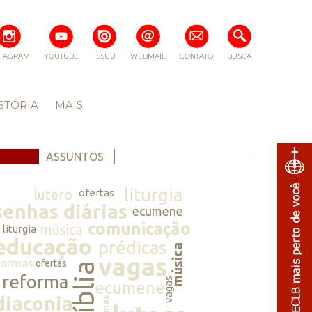
STAGRAM
YOUTUBE
ISSUU
WEBMAIL
CONTATO
BUSCA
STÓRIA
MAIS
ASSUNTOS
liturgia
lutero
ofertas
senhas diárias
ecumene
comunicação
música
liturgia
educação
prédicas
música
vagas
normas
ofertas
bíblia
reforma
vagas
ecumene
diaconia