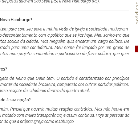
 de pastorado: em São Sepé (RS) e Novo Hamburgo (RS).
préd
em Novo Hamburgo?
 tem para com seu povo e minha visão de Igreja e sociedade motivaram-
 o descontentamento com a política que se faz hoje. Meu sonho era que
as sociais da cidade. Mas ninguém quis encarar um cargo político. De
urrado para uma candidatura. Meu nome foi lançado por um grupo de
ntos num projeto comunitário e participativo de fazer política, que quer
res?
jeto de Reino que Deus tem. O partido é caracterizado por princípios
 morais da sociedade brasileira, comparado aos outros partidos políticos.
ara o resgate da cidadania dentro do quadro atual.
ade à sua opção?
mim. Pensei que haveria muitas reações contrárias. Mas não houve em
 tratado com muita transparência, e assim continua. Hoje as pessoas da
 do que a própria Igreja como instituição.