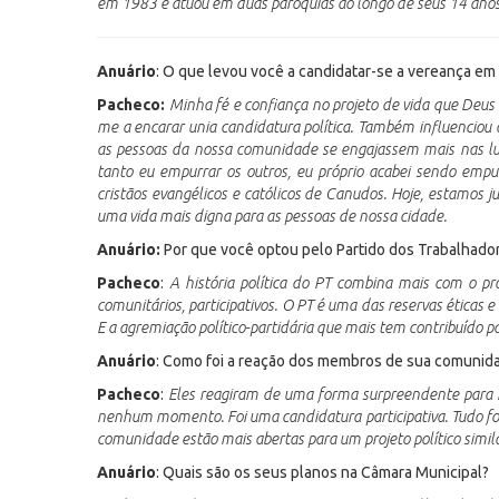
em 1983 e atuou em duas paróquias ao longo de seus 14 anos
Anuário
: O que levou você a candidatar-se a vereança 
Pacheco:
Minha fé e confiança no projeto de vida que Deus
me a encarar unia candidatura política. Também influenciou
as pessoas da nossa comunidade se engajassem mais nas lut
tanto eu empurrar os outros, eu próprio acabei sendo emp
cristãos evangélicos e católicos de Canudos. Hoje, estamos ju
uma vida mais digna para as pessoas de nossa cidade.
Anuário:
Por que você optou pelo Partido dos Trabalhado
Pacheco
:
A história política do PT combina mais com o pro
comunitários, participativos. O PT é uma das reservas éticas e
E a agremiação político-partidária que mais tem contribuído p
Anuário
: Como foi a reação dos membros de sua comunid
Pacheco
:
Eles reagiram de uma forma surpreendente para 
nenhum momento. Foi uma candidatura participativa. Tudo foi
comunidade estão mais abertas para um projeto político similar
Anuário
: Quais são os seus planos na Câmara Municipal?