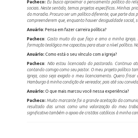
Pacheco:
Eu busco aproximar o pensamento político do reli
sociais. Neste sentido, temos projetos específicos. Minhas pri
da moradia. Procuro ser um político diferente, que parte dos p
compreenderem que, enquanto houver desigualdade social, s
Anuário
: Pensa em fazer carreira política?
Pacheco
:
Gosto muito do que faço e amo a minha Igreja. N
formação teológica me capacitou para atuar a nível político. Nã
Anuário:
Como está o seu vínculo com a Igreja?
Pacheco
:
Não estou licenciado do pastorado. Continuo a
contando comigo como seu pastor. O meu projeto político t
Igreja, caso seja exigido o meu licenciamento. Quero fris
Hamburgo à minha condição de vereador, pois até sou convidad
Anuário:
O que mais marcou você nessa experiência?
Pacheco:
Muito marcante foi a grande aceitação da comunid
resultado das urnas como uma valorização do meu trabal
significativo também o apoio de cristãos católicos à minha ca