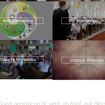
Ano Eclesiástico
Homilética
Suporte Normativo
Logos e Símbolos
uem persiste na fé, verá, ao final, que De