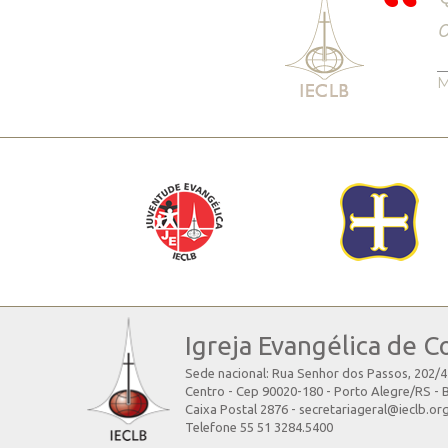
o
M
Igreja Evangélica de C
Sede nacional: Rua Senhor dos Passos, 202/
Centro - Cep 90020-180 - Porto Alegre/RS - B
Caixa Postal 2876 - secretariageral@ieclb.or
Telefone 55 51 3284.5400