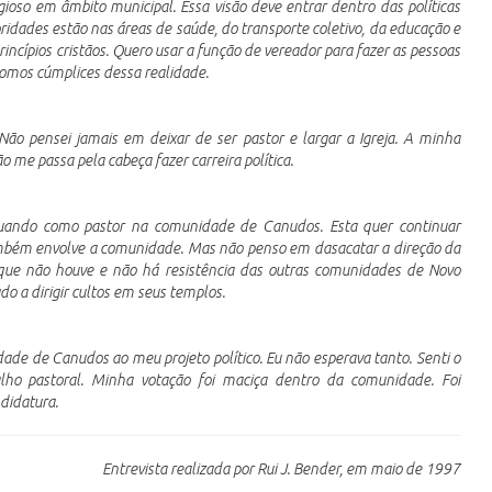
gioso em âmbito municipal. Essa visão deve entrar dentro das políticas
oridades estão nas áreas de saúde, do transporte coletivo, da educação e
rincípios cristãos. Quero usar a função de vereador para fazer as pessoas
omos cúmplices dessa realidade.
ão pensei jamais em deixar de ser pastor e largar a Igreja. A minha
o me passa pela cabeça fazer carreira política.
tuando como pastor na comunidade de Canudos. Esta quer continuar
ambém envolve a comunidade. Mas não penso em dasacatar a direção da
ar que não houve e não há resistência das outras comunidades de Novo
o a dirigir cultos em seus templos.
ade de Canudos ao meu projeto político. Eu não esperava tanto. Senti o
ho pastoral. Minha votação foi maciça dentro da comunidade. Foi
ndidatura.
Entrevista realizada por Rui J. Bender, em maio de 1997