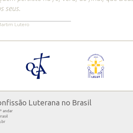
s seus.
artim Lutero
onfissão Luterana no Brasil
4º andar
rasil
g.br