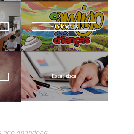
Publicações
Estatística
us não abandona