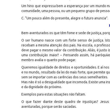
Um hino que expressa bem a esperança por um mundo mais 
comunidade, uma pessoa, ou um pequeno grupo de pessoas 
C. “Um pouco além do presente, alegre o futuro anuncia”.
Bem-aventurados os que têm fome e sede de justiça, porqu
O ser humano nasce com um forte senso de justiça. Ist
recebam a mesma atenção dos pais. Na escola, o profess
deve pagar o mesmo valor da contribuição. Aliás, é justo
uma contribuição maior? – Pensando assim, há paróquias
membro avalia o quanto pode pagar.
Queremos igualdade de direitos e oportunidades. E aí n
e no mundo, resultado da lei do mais forte, que permite q
sem se importar com as carências dos seus semelhantes.
Mas não é só a desigualdade que incomoda. Existe uma inse
e da dignidade do próximo.
Exemplos para estas situações não faltam.
O que fazer diante deste quadro de injustiças? Jesu
aventuradas, porque serão saciadas.