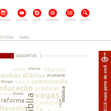
STAGRAM
YOUTUBE
ISSUU
WEBMAIL
CONTATO
BUSCA
STÓRIA
MAIS
ASSUNTOS
liturgia
lutero
ofertas
senhas diárias
ecumene
comunicação
música
liturgia
educação
prédicas
música
vagas
normas
ofertas
bíblia
reforma
vagas
ecumene
diaconia