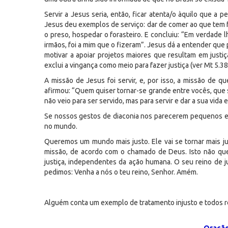
Servir a Jesus seria, então, ficar atenta/o àquilo que
Jesus deu exemplos de serviço: dar de comer ao que tem fo
o preso, hospedar o forasteiro. E concluiu: “Em verdade
irmãos, foi a mim que o fizeram”. Jesus dá a entender qu
motivar a apoiar projetos maiores que resultam em jus
exclui a vingança como meio para fazer justiça (ver Mt 5.38
A missão de Jesus foi servir, e, por isso, a missão de
afirmou: “Quem quiser tornar-se grande entre vocês, que s
não veio para ser servido, mas para servir e dar a sua vida
Se nossos gestos de diaconia nos parecerem pequenos e in
no mundo.
Queremos um mundo mais justo. Ele vai se tornar mais ju
missão, de acordo com o chamado de Deus. Isto não qu
justiça, independentes da ação humana. O seu reino de j
pedimos: Venha a nós o teu reino, Senhor. Amém.
Alguém conta um exemplo de tratamento injusto e todos r