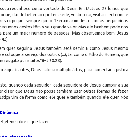
 a pessoa reconhece como vontade de Deus. Em Mateus 25 lemos que
rme, dar de beber ao que tem sede, vestir o nu, visitar o enfermo e
 lhes digo que, sempre que o fizeram a um destes meus pequeninos
e pequenos gestos têm o seu grande valor. Mas ele também pode nos
tiça para um maior número de pessoas. Mas observemos bem: Jesus
-42).
 quem quer seguir a Jesus também será servir. É como Jesus mesmo
e coloque a serviço dos outros (...), tal como o Filho do Homem, que
 em resgate por muitos”(Mt 20.28).
significantes, Deus saberá multiplicá-los, para aumentar a justiça
sto, quando cada seguidor, cada seguidora de Jesus cumprir a sua
er dizer que Deus não possa também usar outras formas de fazer
ustiça virá da forma como ele quer e também quando ele quer. Nós
Dinâmica
efletem sobre o que fazer.