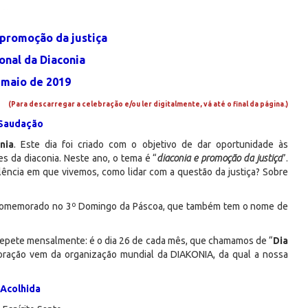
 promoção da justiça
onal da Diaconia
 maio de 2019
(Para descarregar a celebração e/ou ler digitalmente, vá até o final da página.)
Saudação
nia
. Este dia foi criado com o objetivo de dar oportunidade às
s da diaconia. Neste ano, o tema é “
diaconia e promoção da justiça
”.
olência em que vivemos, como lidar com a questão da justiça? Sobre
e comemorado no 3º Domingo da Páscoa, que também tem o nome de
 repete mensalmente: é o dia 26 de cada mês, que chamamos de “
Dia
oração vem da organização mundial da DIAKONIA, da qual a nossa
Acolhida