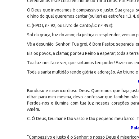
Celebramos este culto em nome do Trino Deus: Pai, Filho e 
O Deus que invocamos é compassivo e justo. Sua graça, seu
o hino do qual queremos cantar (ou ler) as estrofes 1,3,4, 6
C. (HPD I, nº 92, ou Livro de Canto/LC nº 493):
Sol da graça, luz do amor, da justiça o resplendor, vem ao p
Vê a desunião, Senhor! Tua grei, ó Bom Pastor, separada, e
Eis os povos, a clamar, por teu Reino a esperar; toda a ter
Tua luz nos faze ver; que sintamos teu poder! Faze-nos em 
Toda a santa multidão rende glória e adoração. Ao triuno 
Bondoso e misericordioso Deus. Queremos que haja justi
olhar para mim mesma, devo confessar que também não 
Perdoa-nos e ilumina com tua luz nossos corações pa
Amém.
C. Ó Deus, teu mar é tão vasto e tão pequeno meu barco. T
Pal
“Compassivo e justo é o Senhor; o nosso Deus é misericord