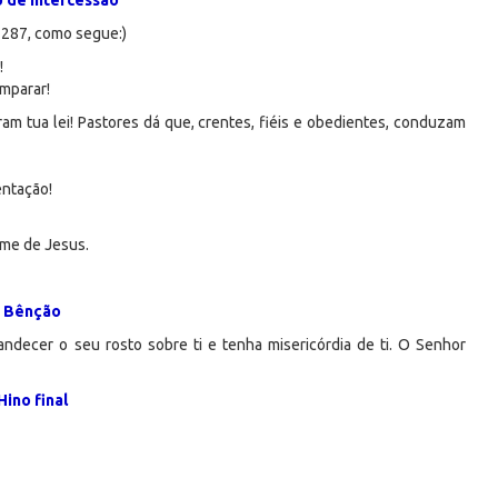
 de intercessão
º 287, como segue:)
!
amparar!
 tua lei! Pastores dá que, crentes, fiéis e obedientes, conduzam
entação!
me de Jesus.
Bênção
ndecer o seu rosto sobre ti e tenha misericórdia de ti. O Senhor
Hino final