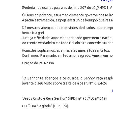
Oração
(Poderíamos usar as palavras do hino 207 do LC // HPD I n
Ó Deus onipotente, a tua mão clemente governe nosso lar
A pátria estremecida, a Igreja em ti unida benigno queiras 
Dá mestres abençoados e ouvintes dedicados, que cumpram
bem a tua grei.
Justiça e fieldade, amor e honestidade governem a nação!
Ao crente verdadeiro e a todo fiel obreiro concede tua ori
Humildes suplicamos, as almas elevamos à tua santa luz.
Confiamos, Pai amado, em teu amor sagrado. Amém, em no
Oração do Pai Nosso
“O Senhor te abençoe e te guarde; o Senhor faça respla
levante o seu rosto sobre ti e te dê a paz”. Nm 6. 24-26
“Jesus Cristo é Rei e Senhor” (HPD I nº 95 // LC nº 519)
Ou: “Tua é a glória” (LC nº 74)