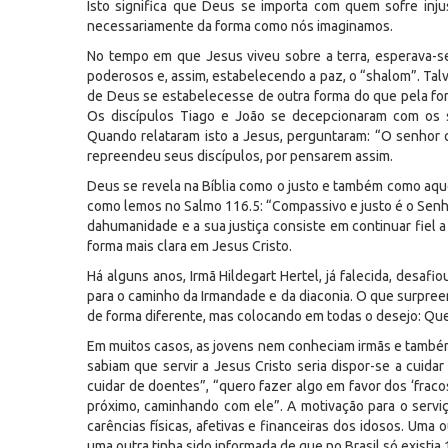
Isto significa que Deus se importa com quem sofre inju
necessariamente da forma como nós imaginamos.
No tempo em que Jesus viveu sobre a terra, esperava-s
poderosos e, assim, estabelecendo a paz, o “shalom”. Tal
de Deus se estabelecesse de outra forma do que pela forç
Os discípulos Tiago e João se decepcionaram com os 
Quando relataram isto a Jesus, perguntaram: “O senhor
repreendeu seus discípulos, por pensarem assim.
Deus se revela na Bíblia como o justo e também como aquel
como lemos no Salmo 116.5: “Compassivo e justo é o Senho
dahumanidade e a sua justiça consiste em continuar fiel 
forma mais clara em Jesus Cristo.
Há alguns anos, Irmã Hildegart Hertel, já falecida, desa
para o caminho da Irmandade e da diaconia. O que surpre
de forma diferente, mas colocando em todas o desejo: Que
Em muitos casos, as jovens nem conheciam irmãs e também
sabiam que servir a Jesus Cristo seria dispor-se a cuid
cuidar de doentes”, “quero fazer algo em favor dos ‘frac
próximo, caminhando com ele”. A motivação para o servi
carências físicas, afetivas e financeiras dos idosos. Uma 
uma outra tinha sido informada de que no Brasil só existia