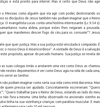
stiças e está pronto para intervir. Mas é certo que Deus não age
e o Messias como alguém que iria agir com poder, destronando os
vez os discípulos de Jesus também não podiam imaginar que o Reino
a. O evangelista Lucas conta uma história interessante (Lc 9.54 s):
samaritanos numa aldeia, porque estes lhes negaram a pousada.
 quer que mandemos descer fogo do céu para os consumir”? Jesus
e que quer justiça. Mas a sua justiça está vinculada à compaixão. É
r; o nosso Deus é misericordioso”. A vontade de Deus é a salvação
a este propósito, apesar do pecado humano. Sua justiça se revela de
fiou as suas colegas Irmãs a anotarem uma vez como Deus as chamou
ende nestes depoimentos é ver como Deus agiu na vida de cada uma,
ro servir ao Senhor.
 não podiam imaginar como seria sua vida como irmã diaconisa. Mas
ar de quem precisa ser ajudado. Concretamente escreveram: “Quero
os’”; “Quero trabalhar para o Reino de Deus, estando ao lado do meu
ço não fora a mesma. Uma tinha observado no ancionato vizinho as
outra tinha na sua vizinhança crianças com paralisia muscular. E mais
 1 enfermeira para cada 20 mil pessoas.