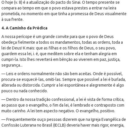
O hoje (v. 8) é a atualização do pacto do Sinai. O tempo presente se
compara ao tempo em que o povo estava prestes a entrar na leira
prometida, no momento em que tinha a promessa de Deus visualmente
à sua frente.
4. A Caminho da Prédica
A nossa perícope é um grande convite para que o povo de Deus
obedeça fielmente a todos os mandamentos, todas as ordens, toda a
lei de Deus! K mais: que as filhas e os filhos de Deus, o seu povo,
guardem essa lei, i. é, que meditem sobre ela e tenham alegria em
cumpri-la. Isto lhes reverterá em bênção ao viverem em paz, justiça,
segurança...
— Leis e ordens normalmente não são bem aceitas. Onde é possível,
procura-se esquecê-las, omiti-las. Sempre que possível a lei é burlada,
alterada ou distorcida. Cumprir a lei espontânea e alegremente é algo
pouco ou nada conhecido.
— Dentro da nossa tradição confessional, a lei é vista de forma crítica,
ao passo que o evangelho, o fim da lei, é lembrado e contraposto com
muito carinho. A lei tem aspecto negativo. O evangelho, positivo.
— Frequentemente ouço pessoas dizerem que na Igreja Evangélica de
Confissão Luterana no Brasil (IECLB) deveria haver mais rigor, energia,