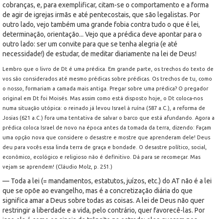
cobranças, e, para exemplificar, citam-se o comportamento e a forma
de agir de igrejas irmãs e até pentecostais, que são legalistas. Por
outro lado, vejo também uma grande fobia contra tudo o que é lei,
determinação, orientação... Vejo que a prédica deve apontar para o
outro lado: ser um convite para que se tenha alegria (e até
necessidade!) de estudar, de meditar diariamente na lei de Deus!
Lembro que o livro de Dt é uma prédica. Em grande parte, os trechos do texto de
vos são considerados até mesmo prédicas sobre prédicas. Os trechos de tu, como
o nosso, formariam a camada mais antiga. Pregar sobre uma prédica? O pregador
original em Dt foi Moisés. Mas assim como está disposto hoje, o Dt coloca-nos
numa situação utópica: o reinado já levou Israel à ruína (587 a.C.), a reforma de
Josias (621 a.C.) fora uma tentativa de salvar o barco que está afundando. Agora a
prédica coloca Israel de novo na época antes da tomada da terra, dizendo: Façam
uma opção nova que considere o desastre e mostre que aprenderam dele! Deus
deu para vocês essa linda terra de graça e bondade. O desastre político, social,
econômico, ecológico e religioso não é definitivo. Dá para se recomeçar. Mas
vejam se aprendem! (Cláudio Molz, p. 251.)
— Toda a lei (= mandamentos, estatutos, juízos, etc.) do AT não é a lei
que se opõe ao evangelho, mas é a concretização diária do que
significa amar a Deus sobre todas as coisas. A lei de Deus não quer
restringir a liberdade e a vida, pelo contrário, quer favorecê-las. Por