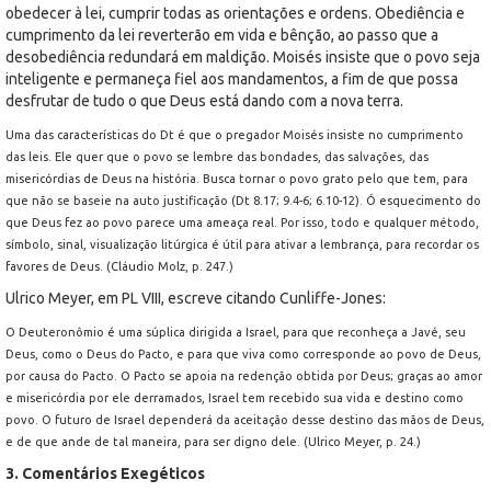
obedecer à lei, cumprir todas as orientações e ordens. Obediência e
cumprimento da lei reverterão em vida e bênção, ao passo que a
desobediência redundará em maldição. Moisés insiste que o povo seja
inteligente e permaneça fiel aos mandamentos, a fim de que possa
desfrutar de tudo o que Deus está dando com a nova terra.
Uma das características do Dt é que o pregador Moisés insiste no cumprimento
das leis. Ele quer que o povo se lembre das bondades, das salvações, das
misericórdias de Deus na história. Busca tornar o povo grato pelo que tem, para
que não se baseie na auto justificação (Dt 8.17; 9.4-6; 6.10-12). Ó esquecimento do
que Deus fez ao povo parece uma ameaça real. Por isso, todo e qualquer método,
símbolo, sinal, visualização litúrgica é útil para ativar a lembrança, para recordar os
favores de Deus. (Cláudio Molz, p. 247.)
Ulrico Meyer, em PL VIII, escreve citando Cunliffe-Jones:
O Deuteronômio é uma súplica dirigida a Israel, para que reconheça a Javé, seu
Deus, como o Deus do Pacto, e para que viva como corresponde ao povo de Deus,
por causa do Pacto. O Pacto se apoia na redenção obtida por Deus; graças ao amor
e misericórdia por ele derramados, Israel tem recebido sua vida e destino como
povo. O futuro de Israel dependerá da aceitação desse destino das mãos de Deus,
e de que ande de tal maneira, para ser digno dele. (Ulrico Meyer, p. 24.)
3. Comentários Exegéticos