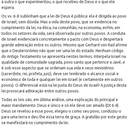
à outra o que experimentou, o que recebeu de Deus e o que ele
espera.
Os vv. 6-8 sublinham que a lei de Deus é pública: ela é dirigida ao povo
de Israel, sem dúvida. Mas a vida deste povo, que se evidencia no
cumprimento da lei, na ética, na comunhão, na economia, enfim, em
todos os setores da vida, será observada por outros povos. A conduta
de Israel evidenciará concretamente o pacto com Deus e despertará
grande admiração entre os outros. Mesmo que Gerhard von Rad afirme
que o Deuteronômio não quer ser uma lei do estado. Nenhum código
do Antigo Testamento se apresenta nestes termos. Interpela Israel na
qualidade de comunidade sagrada, povo santo que pertence a Javé, e
é sob esse aspecto que se ordenam sua vida e seus ministérios
(sacerdote, rei, profeta, juiz), deve ser lembrado o alcance social e
económico de toda e qualquer lei em Israel (e certamente em outros
povos). O diferencial está na lei justa do Deus de Israel! A justiça desta
lei provocará admiração entre outros povos.
Todas as leis são, em última análise, uma explicação do principal e
maior mandamento: Deus e único e só ele deve ser amado (Dt 6.4).
Deus se revelou a esse povo, elegeu-o como seu povo, conduziu-o
para uma terra e deu-lhe essa terra de graça. A gratidão por este gesto
se manifestará no cumprimento da lei.