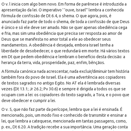
O v. l inicia com algo bem novo. Em forma de parênese é introduzida a
apresentação da lei. O imperativo ' 'ouve, Israel'' lembra a conhecida
fórmula de confissão de Dt 6.4, o shema. O que agora, pois, é
anunciado faz parte de todo o shema, de toda a confissão de que Deus
é único e só ele deve ser amado. Não se quer apenas obediência cega
e fria, mas sim uma obediência que precisa ser resposta ao amor de
Deus que se manifesta no amor total a ele ao obedecer seus
mandamentos. A obediência é desejada, embora Israel tenha a
liberdade de desobedecer, o que redundará em morte. Há vários textos
em Dt que pedem obediência e lembram o benefício desta decisão: a
herança da terra, vida, prosperidade, paz, enfim, bênçãos.
A fórmula canónica nada acrescentar, nada excluir/diminuir tem história
também fora do povo de Israel. Ela é uma advertência aos copiadores
de textos sagrados no antigo Egito. No AT ela é lembrada diversas
vezes (Dt 13.1; Jr 26.2; Pv 30.6) e sempre é dirigida a todos os que se
ocupam com a lei: os copiadores do texto sagrado, a Tora, e o povo que
deve obedecer e cumprir a lei.
O v. 5, que não faz parte da perícope, lembra que a lei é ensinada. É
mencionado, pois, um modo fixo e conhecido de transmitir e ensinar a
lei, que lembra a catequese, mencionada em tantas passagens, como,
p. ex., Dt 6.20. A tradição recebe a sua importância. Uma geração conta