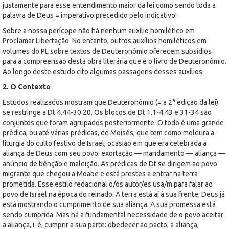
justamente para esse entendimento maior da lei como sendo toda a
palavra de Deus = imperativo precedido pelo indicativo!
Sobre a nossa perícope não há nenhum auxílio homilético em
Proclamar Libertação. No entanto, outros auxílios homiléticos em
volumes do PL sobre textos de Deuteronômio oferecem subsídios
para a compreensão desta obra literária que é o livro de Deuteronômio.
Ao longo deste estudo cito algumas passagens desses auxílios.
2. O Contexto
a
Estudos realizados mostram que Deuteronômio (= a 2
edição da lei)
se restringe a Dt 4.44-30.20. Os blocos de Dt 1.1-4.43 e 31-34 são
conjuntos que foram agrupados posteriormente. O todo é uma grande
prédica, ou até várias prédicas, de Moisés, que tem como moldura a
liturgia do culto festivo de Israel, ocasião em que era celebrada a
aliança de Deus com seu povo: exortação — mandamento — aliança —
anúncio de bênção e maldição. As prédicas de Dt se dirigem ao povo
migrante que chegou a Moabe e está prestes a entrar na terra
prometida. Esse estilo redacional o/os autor/es usa/m para falar ao
povo de Israel na época do reinado. A terra está aí à sua frente; Deus já
está mostrando o cumprimento de sua aliança. A sua promessa está
sendo cumprida. Mas há a fundamental necessidade de o povo aceitar
a aliança, i. é, cumprir a sua parte: obedecer ao pacto, à aliança,