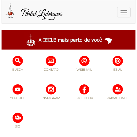
Toggle
naviga
BUSCA
CONTATO
WEBMAIL
ISSUU
YOUTUBE
INSTAGRAM
FACEBOOK
PRIVACIDADE
SIG