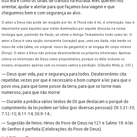
isso ela é como os sinais de trânsito na estrada: eles querem nos
orientar, ajudar e alertar para que façamos boa viagem e que
cheguemos bem e com segurança ao alvo.
O amor a Deus não pode ser exigido por lei. A Thorá não é lei, é orientação. Isso é
importante para aqueles que estão dominados por aquele discurso na nossa
teologia que, partindo de Paulo, só vêem o Antigo Testamento todo como lei. O
amor a Deus é uma opção consciente (coração) que, uma vez dada, não mede os
riscos de vida (alma, no original: riscos da garganta) e se engaja de corpo inteiro
(força). O amor a Deus não precisa desconsiderar os próprios interesses. Apenas
coloca os interesses de Deus como proprietários, porque os dele incluem os
nossos, enquanto apenas com os nossos vamos à perdição. (Cláudio Molz, p. 251.)
— Deus quer vida, paz e segurança para todos. Deuteronômio cita
repetidas vezes por que é necessário e bom cumprir a lei: para que o
povo viva, para que tome posse da terra, para que se torne mais
numeroso, para que não morra!
— Durante a prédica vários textos de Dt que destacam o porquê do
cumprimento da lei podem ser lidos (por diversas pessoas): Dt 5.31-33;
7.12-15; 8.11-14; 30.9-14...
— Sugestão de hinos: Hinos do Povo de Deus na 121 e Salmo 19: A lei
do Senhor é perfeita (Celebrações do Povo de Deus).