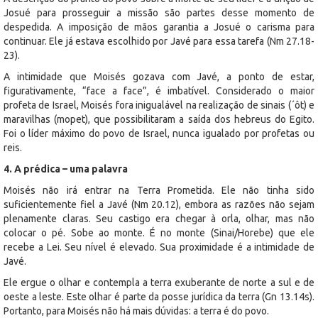
Josué para prosseguir a missão são partes desse momento de
despedida. A imposição de mãos garantia a Josué o carisma para
continuar. Ele já estava escolhido por Javé para essa tarefa (Nm 27.18-
23).
A intimidade que Moisés gozava com Javé, a ponto de estar,
figurativamente, “face a face”, é imbatível. Considerado o maior
profeta de Israel, Moisés fora inigualável na realização de sinais (´ôt) e
maravilhas (mopet), que possibilitaram a saída dos hebreus do Egito.
Foi o líder máximo do povo de Israel, nunca igualado por profetas ou
reis.
4. A prédica – uma palavra
Moisés não irá entrar na Terra Prometida. Ele não tinha sido
suficientemente fiel a Javé (Nm 20.12), embora as razões não sejam
plenamente claras. Seu castigo era chegar à orla, olhar, mas não
colocar o pé. Sobe ao monte. É no monte (Sinai/Horebe) que ele
recebe a Lei. Seu nível é elevado. Sua proximidade é a intimidade de
Javé.
Ele ergue o olhar e contempla a terra exuberante de norte a sul e de
oeste a leste. Este olhar é parte da posse jurídica da terra (Gn 13.14s).
Portanto, para Moisés não há mais dúvidas: a terra é do povo.