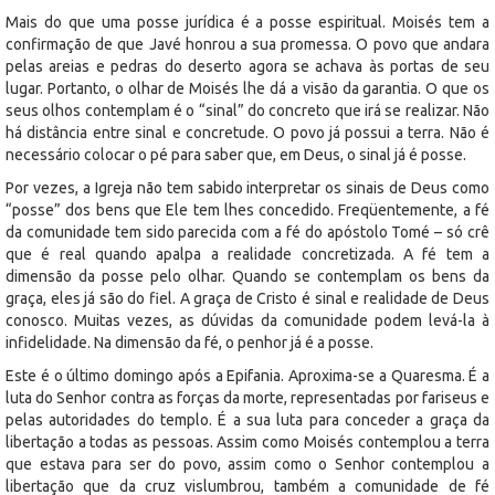
Mais do que uma posse jurídica é a posse espiritual. Moisés tem a
confirmação de que Javé honrou a sua promessa. O povo que andara
pelas areias e pedras do deserto agora se achava às portas de seu
lugar. Portanto, o olhar de Moisés lhe dá a visão da garantia. O que os
seus olhos contemplam é o “sinal” do concreto que irá se realizar. Não
há distância entre sinal e concretude. O povo já possui a terra. Não é
necessário colocar o pé para saber que, em Deus, o sinal já é posse.
Por vezes, a Igreja não tem sabido interpretar os sinais de Deus como
“posse” dos bens que Ele tem lhes concedido. Freqüentemente, a fé
da comunidade tem sido parecida com a fé do apóstolo Tomé – só crê
que é real quando apalpa a realidade concretizada. A fé tem a
dimensão da posse pelo olhar. Quando se contemplam os bens da
graça, eles já são do fiel. A graça de Cristo é sinal e realidade de Deus
conosco. Muitas vezes, as dúvidas da comunidade podem levá-la à
infidelidade. Na dimensão da fé, o penhor já é a posse.
Este é o último domingo após a Epifania. Aproxima-se a Quaresma. É a
luta do Senhor contra as forças da morte, representadas por fariseus e
pelas autoridades do templo. É a sua luta para conceder a graça da
libertação a todas as pessoas. Assim como Moisés contemplou a terra
que estava para ser do povo, assim como o Senhor contemplou a
libertação que da cruz vislumbrou, também a comunidade de fé