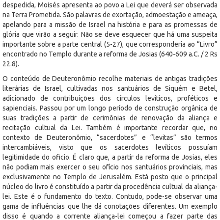
despedida, Moisés apresenta ao povo a Lei que deverá ser observada
na Terra Prometida. São palavras de exortação, admoestação e ameaça,
apelando para a missão de Israel na história e para as promessas de
glória que virão a seguir. Não se deve esquecer que há uma suspeita
importante sobre a parte central (5-27), que corresponderia ao “Livro”
encontrado no Templo durante a reforma de Josias (640-609 a.C. / 2 Rs
22.8).
O conteúdo de Deuteronômio recolhe materiais de antigas tradições
literárias de Israel, cultivadas nos santuários de Siquém e Betel,
adicionado de contribuições dos círculos levíticos, proféticos e
sapienciais. Passou por um longo período de construção orgânica de
suas tradições a partir de cerimônias de renovação da aliança e
recitação cultual da Lei. Também é importante recordar que, no
contexto de Deuteronômio, “sacerdotes” e “levitas” são termos
intercambiáveis, visto que os sacerdotes levíticos possuíam
legitimidade do oficio. É claro que, a partir da reforma de Josias, eles
não podiam mais exercer o seu ofício nos santuários provinciais, mas
exclusivamente no Templo de Jerusalém. Está posto que o principal
núcleo do livro é constituído a partir da procedência cultual da aliança-
lei. Este é o fundamento do texto. Contudo, pode-se observar uma
gama de influências que lhe dá conotações diferentes. Um exemplo
disso é quando a corrente aliança-lei começou a fazer parte das