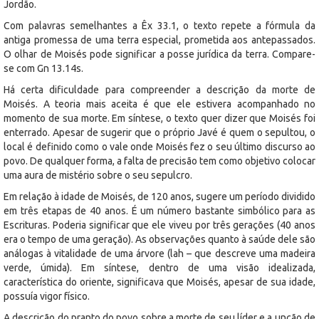
Jordão.
Com palavras semelhantes a Êx 33.1, o texto repete a fórmula da
antiga promessa de uma terra especial, prometida aos antepassados.
O olhar de Moisés pode significar a posse jurídica da terra. Compare-
se com Gn 13.14s.
Há certa dificuldade para compreender a descrição da morte de
Moisés. A teoria mais aceita é que ele estivera acompanhado no
momento de sua morte. Em síntese, o texto quer dizer que Moisés foi
enterrado. Apesar de sugerir que o próprio Javé é quem o sepultou, o
local é definido como o vale onde Moisés fez o seu último discurso ao
povo. De qualquer forma, a falta de precisão tem como objetivo colocar
uma aura de mistério sobre o seu sepulcro.
Em relação à idade de Moisés, de 120 anos, sugere um período dividido
em três etapas de 40 anos. É um número bastante simbólico para as
Escrituras. Poderia significar que ele viveu por três gerações (40 anos
era o tempo de uma geração). As observações quanto à saúde dele são
análogas à vitalidade de uma árvore (lah – que descreve uma madeira
verde, úmida). Em síntese, dentro de uma visão idealizada,
característica do oriente, significava que Moisés, apesar de sua idade,
possuía vigor físico.
A descrição do pranto do povo sobre a morte de seu líder e a unção de