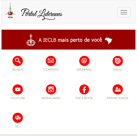
Toggle
naviga
BUSCA
CONTATO
WEBMAIL
ISSUU
YOUTUBE
INSTAGRAM
FACEBOOK
PRIVACIDADE
SIG