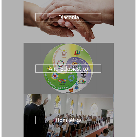
Diaconia
Ano Eclesiástico
Homilética