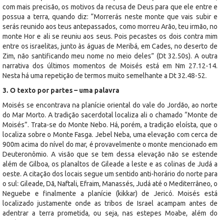
com mais precisão, os motivos da recusa de Deus para que ele entre e
possua a terra, quando diz: “Morrerás neste monte que vais subir e
serás reunido aos teus antepassados, como morreu Arão, teu irmão, no
monte Hor e ali se reuniu aos seus. Pois pecastes os dois contra mim
entre os israelitas, junto às águas de Meribá, em Cades, no deserto de
Zim, não santificando meu nome no meio deles” (Dt 32.50s). A outra
narrativa dos últimos momentos de Moisés está em Nm 27.12-14.
Nesta há uma repetição de termos muito semelhante a Dt 32.48-52.
3. O texto por partes – uma palavra
Moisés se encontrava na planície oriental do vale do Jordão, ao norte
do Mar Morto. A tradição sacerdotal localiza ali o chamado “Monte de
Moisés”. Trata-se do Monte Nebo. Há, porém, a tradição eloísta, que o
localiza sobre o Monte Fasga. Jebel Neba, uma elevação com cerca de
900m acima do nível do mar, é provavelmente o monte mencionado em
Deuteronômio. A visão que se tem dessa elevação não se estende
além de Gilboa, os planaltos de Gileade a leste e as colinas de Judá a
oeste. A citação dos locais segue um sentido anti-horário do norte para
o sul: Gileade, Dã, Naftali, Efraim, Manassés, Judá até o Mediterrâneo, o
Neguebe e finalmente a planície (kikkar) de Jericó. Moisés está
localizado justamente onde as tribos de Israel acampam antes de
adentrar a terra prometida, ou seja, nas estepes Moabe, além do