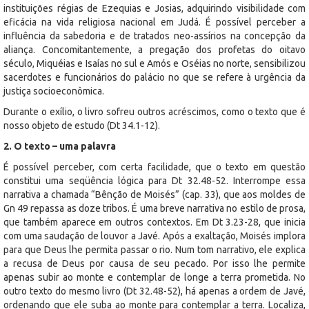
instituições régias de Ezequias e Josias, adquirindo visibilidade com
eficácia na vida religiosa nacional em Judá. É possível perceber a
influência da sabedoria e de tratados neo-assírios na concepção da
aliança. Concomitantemente, a pregação dos profetas do oitavo
século, Miquéias e Isaías no sul e Amós e Oséias no norte, sensibilizou
sacerdotes e funcionários do palácio no que se refere à urgência da
justiça socioeconômica.
Durante o exílio, o livro sofreu outros acréscimos, como o texto que é
nosso objeto de estudo (Dt 34.1-12).
2. O texto – uma palavra
É possível perceber, com certa facilidade, que o texto em questão
constitui uma seqüência lógica para Dt 32.48-52. Interrompe essa
narrativa a chamada “Bênção de Moisés” (cap. 33), que aos moldes de
Gn 49 repassa as doze tribos. É uma breve narrativa no estilo de prosa,
que também aparece em outros contextos. Em Dt 3.23-28, que inicia
com uma saudação de louvor a Javé. Após a exaltação, Moisés implora
para que Deus lhe permita passar o rio. Num tom narrativo, ele explica
a recusa de Deus por causa de seu pecado. Por isso lhe permite
apenas subir ao monte e contemplar de longe a terra prometida. No
outro texto do mesmo livro (Dt 32.48-52), há apenas a ordem de Javé,
ordenando que ele suba ao monte para contemplar a terra. Localiza,