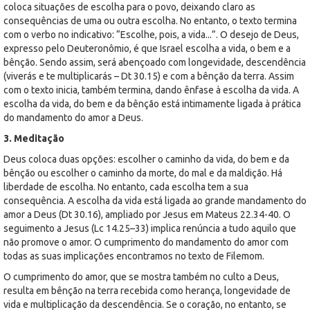
coloca situações de escolha para o povo, deixando claro as
consequências de uma ou outra escolha. No entanto, o texto termina
com o verbo no indicativo: “Escolhe, pois, a vida...”. O desejo de Deus,
expresso pelo Deuteronômio, é que Israel escolha a vida, o bem e a
bênção. Sendo assim, será abençoado com longevidade, descendência
(viverás e te multiplicarás – Dt 30.15) e com a bênção da terra. Assim
com o texto inicia, também termina, dando ênfase à escolha da vida. A
escolha da vida, do bem e da bênção está intimamente ligada à prática
do mandamento do amor a Deus.
3. Meditação
Deus coloca duas opções: escolher o caminho da vida, do bem e da
bênção ou escolher o caminho da morte, do mal e da maldição. Há
liberdade de escolha. No entanto, cada escolha tem a sua
consequência. A escolha da vida está ligada ao grande mandamento do
amor a Deus (Dt 30.16), ampliado por Jesus em Mateus 22.34-40. O
seguimento a Jesus (Lc 14.25–33) implica renúncia a tudo aquilo que
não promove o amor. O cumprimento do mandamento do amor com
todas as suas implicações encontramos no texto de Filemom.
O cumprimento do amor, que se mostra também no culto a Deus,
resulta em bênção na terra recebida como herança, longevidade de
vida e multiplicação da descendência. Se o coração, no entanto, se