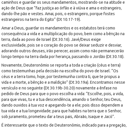
caminhos e guardar os seus mandamentos, mostrando-se na atitude e
ação de Deus que “faz justiça ao órfão e à viúva e ama o estrangeiro,
dando-lhe pão e vestes. Amai, pois, o estrangeiro, porque fostes
estrangeiros na terra do Egito” (Dt 10.17-19).
Amar a Deus, guardar os mandamentos e os estatutos terá como
consequência a vida e a multiplicação do povo, bem como a bênção na
terra, dada ao povo de Israel (Dt 30.16). Javé/Deus exige
exclusividade, pois se o coração do povo se deixar seduzir e desviar,
adorando outros deuses, irão perecer, assim como não permanecerão
longo tempo na terra dada por herança, passando o Jordão (Dt 30.18).
Novamente, Deuteronômio se reporta a toda a criação (céus e terra)
como testemunhas pela decisão na escolha do povo de Israel. “Os
céus e a terra tomo, hoje, por testemunha contra ti, que te propus a
vida e a morte, a bênção e a maldição” (Dt 30.19a). Encontramos nesse
versículo e no seguinte (Dt 30.19b-30.20) novamente a ênfase no
pedido de Deus para que o povo escolha a vida: “Escolhe, pois, a vida,
para que vivas, tu e a tua descendência, amando o Senhor, teu Deus,
dando ouvidos à tua voz e apegando-te a ele; pois disso dependem a
tua vida e a tua longevidade; para que habites na terra que o Senhor,
sob juramento, prometeu dar a teus pais, Abraão, Isaque e Jacó”.
É interessante que o texto de Deuteronômio, indicado para a pregação,