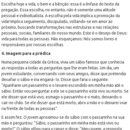
Escolha hoje a vida, o bem e a bênção: essa é a ênfase do texto da
pregação. Essa escolha, no entanto, não é somente uma atitude
pessoal e individualista. A escolha pela vida implica a promoção da
vida! Implica seguimento, discipulado, voltando-se em amor ao
próximo, buscando transformações nas estruturas e nas relações
pessoais, sociais, familiares do nosso mundo. Este é o desejo de Deus:
vida para todas as pessoas. Não esqueçamos: Nós somos livres e
responsáveis por nossas escolhas.
4. Imagem para a prédica
Numa pequena cidade da Grécia, vivia um sábio famoso que conhecia
as respostas a todas as perguntas que lhe eram feitas. Um dia, um
jovem estudante, conversando com seus amigos, disse que pretendia
desafiar o sábio e iria enganá- lo. Disse que faria o seguinte:
“Apanharei um passarinho e o levarei escondido em minha mão até o
sábio. Então vou perguntar a ele se o passarinho está vivo ou morto. Se
ele disser que está vivo, esmago o passarinho e o mato, deixando-o
cair no chão. Se ele disser que está morto, abro a mão e o deixarei voar
na frente de todas as pessoas”.
E assim fez. O jovem aproximou-se do sábio com o passarinho na sua
mão e perguntou: “Sábio, o passarinho em minha mão está vivo ou
morto?” O sábio olhou para o rapaz e disse: “Meu jovem, a resposta