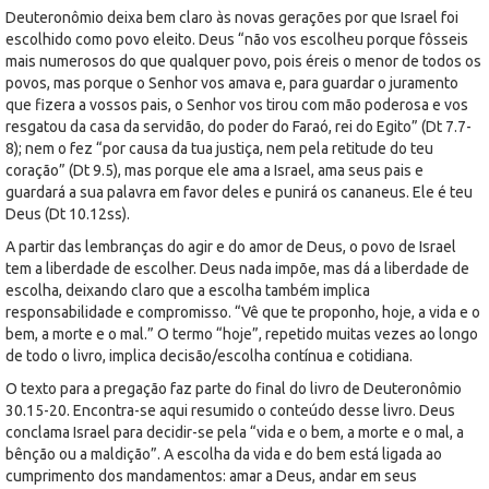
Deuteronômio deixa bem claro às novas gerações por que Israel foi
escolhido como povo eleito. Deus “não vos escolheu porque fôsseis
mais numerosos do que qualquer povo, pois éreis o menor de todos os
povos, mas porque o Senhor vos amava e, para guardar o juramento
que fizera a vossos pais, o Senhor vos tirou com mão poderosa e vos
resgatou da casa da servidão, do poder do Faraó, rei do Egito” (Dt 7.7-
8); nem o fez “por causa da tua justiça, nem pela retitude do teu
coração” (Dt 9.5), mas porque ele ama a Israel, ama seus pais e
guardará a sua palavra em favor deles e punirá os cananeus. Ele é teu
Deus (Dt 10.12ss).
A partir das lembranças do agir e do amor de Deus, o povo de Israel
tem a liberdade de escolher. Deus nada impõe, mas dá a liberdade de
escolha, deixando claro que a escolha também implica
responsabilidade e compromisso. “Vê que te proponho, hoje, a vida e o
bem, a morte e o mal.” O termo “hoje”, repetido muitas vezes ao longo
de todo o livro, implica decisão/escolha contínua e cotidiana.
O texto para a pregação faz parte do final do livro de Deuteronômio
30.15-20. Encontra-se aqui resumido o conteúdo desse livro. Deus
conclama Israel para decidir-se pela “vida e o bem, a morte e o mal, a
bênção ou a maldição”. A escolha da vida e do bem está ligada ao
cumprimento dos mandamentos: amar a Deus, andar em seus