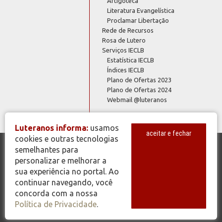
Artigoteca
Literatura Evangelística
Proclamar Libertação
Rede de Recursos
Rosa de Lutero
Serviços IECLB
Estatística IECLB
Índices IECLB
Plano de Ofertas 2023
Plano de Ofertas 2024
Webmail @luteranos
Luteranos informa:
usamos
aceitar e fechar
cookies e outras tecnologias
semelhantes para
© Copyright 2026 - Todos os Direitos Reservados - IECLB - Igreja
personalizar e melhorar a
Evangélica de Confissão Luterana no Brasil - Portal Luteranos -
sua experiência no portal. Ao
www.luteranos.com.br
continuar navegando, você
concorda com a nossa
Política de Privacidade
.