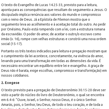
O texto do Evangelho de Lucas 14.25-33, previsto para a leitura,
aponta para as consequências que resultam do seguimento a Jesus. O
discipulado implica renúncia aos valores do mundo e compromisso
com o reino de Deus. Já a Epístola de Filemon mostra que o
seguimento leva ao acolhimento e à aceitação total do outro. Ao pedir
por Onésimo, Paulo está rompendo com a lei, com a estrutura romana
da escravidão. O poder do amor, de aceitar o outro/o escravo como
irmão (v. 16), rompe com velhas estruturas e constrói uma nova ordem
social (15-17).
Portanto os três textos indicados para leitura e pregação mostram que
o cumprimento da lei acontece, concretamente, na vivência do amor,
levando para uma transformação em todas as dimensões da vida. É
necessário encontrar um equilíbrio entre lei e evangelho. A graça de
Deus não é barata, exige escolhas, compromisso e transform(ação) em
nossos cotidianos.
2. Exegese
O texto previsto para a pregação de Deuteronômio 30.15-20 deve ser
visto a partir do núcleo do livro de Deuteronômio, o qual se encontra
em 6.4-6: “Ouve, Israel, o Senhor, nosso Deus, é o único Senhor.
Amarás, pois, o Senhor, teu Deus, de todo o teu coração, e de toda a