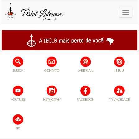
Toggle
naviga
BUSCA
CONTATO
WEBMAIL
ISSUU
YOUTUBE
INSTAGRAM
FACEBOOK
PRIVACIDADE
SIG