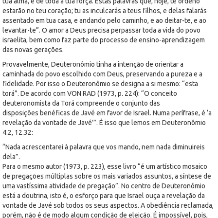
tua alma, e de toda a tua força. Estas palavras que, hoje, te ordeno
estarão no teu coração; tu as inculcarás a teus filhos, e delas falarás
assentado em tua casa, e andando pelo caminho, e ao deitar-te, e ao
levantar-te”. O amor a Deus precisa perpassar toda a vida do povo
israelita, bem como faz parte do processo de ensino-aprendizagem
das novas gerações.
Provavelmente, Deuteronômio tinha a intenção de orientar a
caminhada do povo escolhido com Deus, preservando a pureza e a
fidelidade. Por isso o Deuteronômio se designa a si mesmo: “esta
torá”. De acordo com VON RAD (1973, p. 224): “O conceito
deuteronomista da Torá compreende o conjunto das
disposições benéficas de Javé em favor de Israel. Numa perífrase, é ‘a
revelação da vontade de Javé’”. É isso que lemos em Deuteronômio
4.2, 12.32:
“Nada acrescentarei à palavra que vos mando, nem nada diminuireis
dela”.
Para o mesmo autor (1973, p. 223), esse livro “é um artístico mosaico
de pregações múltiplas sobre os mais variados assuntos, a síntese de
uma vastíssima atividade de pregação”. No centro de Deuteronômio
está a doutrina, isto é, o esforço para que Israel ouça a revelação da
vontade de Javé sob todos os seus aspectos. A obediência reclamada,
porém, não é de modo algum condição de eleição. É impossível, pois,