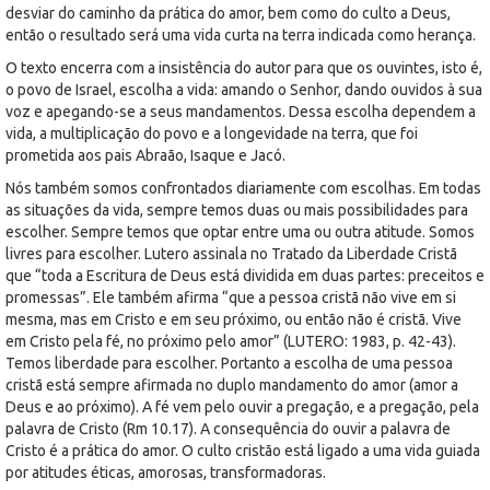
desviar do caminho da prática do amor, bem como do culto a Deus,
então o resultado será uma vida curta na terra indicada como herança.
O texto encerra com a insistência do autor para que os ouvintes, isto é,
o povo de Israel, escolha a vida: amando o Senhor, dando ouvidos à sua
voz e apegando-se a seus mandamentos. Dessa escolha dependem a
vida, a multiplicação do povo e a longevidade na terra, que foi
prometida aos pais Abraão, Isaque e Jacó.
Nós também somos confrontados diariamente com escolhas. Em todas
as situações da vida, sempre temos duas ou mais possibilidades para
escolher. Sempre temos que optar entre uma ou outra atitude. Somos
livres para escolher. Lutero assinala no Tratado da Liberdade Cristã
que “toda a Escritura de Deus está dividida em duas partes: preceitos e
promessas”. Ele também afirma “que a pessoa cristã não vive em si
mesma, mas em Cristo e em seu próximo, ou então não é cristã. Vive
em Cristo pela fé, no próximo pelo amor” (LUTERO: 1983, p. 42-43).
Temos liberdade para escolher. Portanto a escolha de uma pessoa
cristã está sempre afirmada no duplo mandamento do amor (amor a
Deus e ao próximo). A fé vem pelo ouvir a pregação, e a pregação, pela
palavra de Cristo (Rm 10.17). A consequência do ouvir a palavra de
Cristo é a prática do amor. O culto cristão está ligado a uma vida guiada
por atitudes éticas, amorosas, transformadoras.