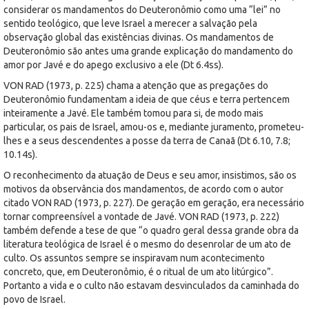
considerar os mandamentos do Deuteronômio como uma “lei” no
sentido teológico, que leve Israel a merecer a salvação pela
observação global das existências divinas. Os mandamentos de
Deuteronômio são antes uma grande explicação do mandamento do
amor por Javé e do apego exclusivo a ele (Dt 6.4ss).
VON RAD (1973, p. 225) chama a atenção que as pregações do
Deuteronômio fundamentam a ideia de que céus e terra pertencem
inteiramente a Javé. Ele também tomou para si, de modo mais
particular, os pais de Israel, amou-os e, mediante juramento, prometeu-
lhes e a seus descendentes a posse da terra de Canaã (Dt 6.10, 7.8;
10.14s).
O reconhecimento da atuação de Deus e seu amor, insistimos, são os
motivos da observância dos mandamentos, de acordo com o autor
citado VON RAD (1973, p. 227). De geração em geração, era necessário
tornar compreensível a vontade de Javé. VON RAD (1973, p. 222)
também defende a tese de que “o quadro geral dessa grande obra da
literatura teológica de Israel é o mesmo do desenrolar de um ato de
culto. Os assuntos sempre se inspiravam num acontecimento
concreto, que, em Deuteronômio, é o ritual de um ato litúrgico”.
Portanto a vida e o culto não estavam desvinculados da caminhada do
povo de Israel.