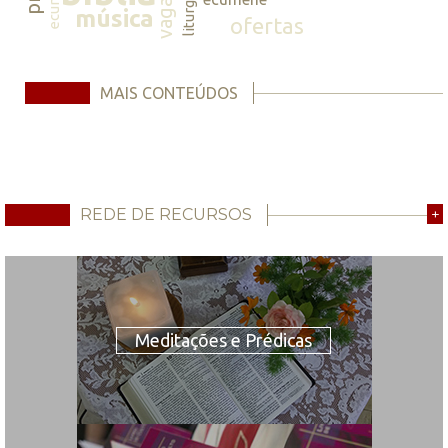
vagas
liturgia
música
ofertas
MAIS CONTEÚDOS
REDE DE RECURSOS
+
Meditações e Prédicas