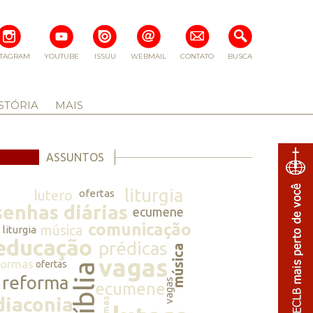
STAGRAM
YOUTUBE
ISSUU
WEBMAIL
CONTATO
BUSCA
STÓRIA
MAIS
ASSUNTOS
liturgia
lutero
ofertas
senhas diárias
ecumene
comunicação
música
liturgia
educação
prédicas
música
vagas
normas
ofertas
bíblia
reforma
vagas
ecumene
diaconia