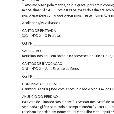
ACOLHIDA
“Faze-me ouvir, pela manhã, da tua graça, pois em ti confi
minha alma” Sl 143.8 Com estas palavras do salmista acol
nos presenteie com o que precisamos neste momento e na
Acolher os/as visitantes
CANTO DE ENTRADA
323 – HPD 2 – O Profeta
Ou: Nº _____________________________________________
SAUDAÇÃO
Reunimo-nos aqui em nome e na presença do Trino Deus, Pa
CANTOS DE INVOCAÇÃO
318 – HPD 2 – Vem, Espírito de Deus
Ou: Nº _____________________________________________
CONFISSÃO DE PECADOS
Cantar ou recitar junto com a comunidade o hino 147 do H
ANÚNCIO DO PERDÃO
Palavras de Timóteo nos dizem: “O Senhor me livrará de to
seja dada a glória para todo o sempre! Amém!” 2Tm4.18 S
recebam o perdão em nome do Pai e do Filho e do Espírito 