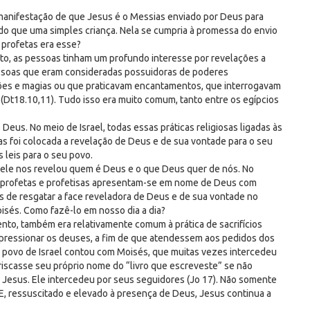
manifestação de que Jesus é o Messias enviado por Deus para
do que uma simples criança. Nela se cumpria à promessa do envio
 profetas era esse?
to, as pessoas tinham um profundo interesse por revelações a
essoas que eram consideradas possuidoras de poderes
ções e magias ou que praticavam encantamentos, que interrogavam
 (Dt18.10,11). Tudo isso era muito comum, tanto entre os egípcios
Deus. No meio de Israel, todas essas práticas religiosas ligadas às
las foi colocada a revelação de Deus e de sua vontade para o seu
 leis para o seu povo.
 ele nos revelou quem é Deus e o que Deus quer de nós. No
as, profetas e profetisas apresentam-se em nome de Deus com
os de resgatar a face reveladora de Deus e de sua vontade no
isés. Como fazê-lo em nosso dia a dia?
nto, também era relativamente comum à prática de sacrifícios
pressionar os deuses, a fim de que atendessem aos pedidos dos
, o povo de Israel contou com Moisés, que muitas vezes intercedeu
iscasse seu próprio nome do “livro que escreveste” se não
 Jesus. Ele intercedeu por seus seguidores (Jo 17). Não somente
 E, ressuscitado e elevado à presença de Deus, Jesus continua a