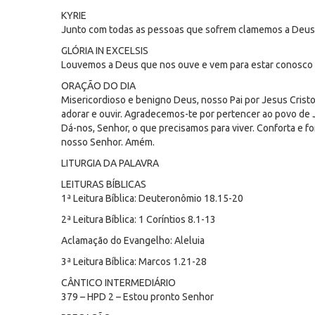
KYRIE
Junto com todas as pessoas que sofrem clamemos a Deus p
GLÓRIA IN EXCELSIS
Louvemos a Deus que nos ouve e vem para estar conosco ca
ORAÇÃO DO DIA
Misericordioso e benigno Deus, nosso Pai por Jesus Cristo
adorar e ouvir. Agradecemos-te por pertencer ao povo de J
Dá-nos, Senhor, o que precisamos para viver. Conforta e f
nosso Senhor. Amém.
LITURGIA DA PALAVRA
LEITURAS BÍBLICAS
1ª Leitura Bíblica: Deuteronômio 18.15-20
2ª Leitura Bíblica: 1 Coríntios 8.1-13
Aclamação do Evangelho: Aleluia
3ª Leitura Bíblica: Marcos 1.21-28
CÂNTICO INTERMEDIÁRIO
379 – HPD 2 – Estou pronto Senhor