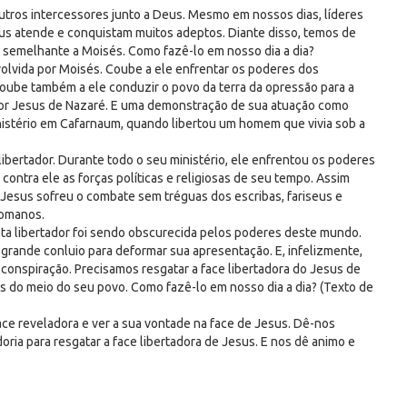
 outros intercessores junto a Deus. Mesmo em nossos dias, líderes
us atende e conquistam muitos adeptos. Diante disso, temos de
a semelhante a Moisés. Como fazê-lo em nosso dia a dia?
volvida por Moisés. Coube a ele enfrentar os poderes dos
Coube também a ele conduzir o povo da terra da opressão para a
 por Jesus de Nazaré. E uma demonstração de sua atuação como
inistério em Cafarnaum, quando libertou um homem que vivia sob a
bertador. Durante todo o seu ministério, ele enfrentou os poderes
ontra ele as forças políticas e religiosas de seu tempo. Assim
Jesus sofreu o combate sem tréguas dos escribas, fariseus e
romanos.
ta libertador foi sendo obscurecida pelos poderes deste mundo.
grande conluio para deformar sua apresentação. E, infelizmente,
conspiração. Precisamos resgatar a face libertadora do Jesus de
s do meio do seu povo. Como fazê-lo em nosso dia a dia? (Texto de
ace reveladora e ver a sua vontade na face de Jesus. Dê-nos
oria para resgatar a face libertadora de Jesus. E nos dê animo e