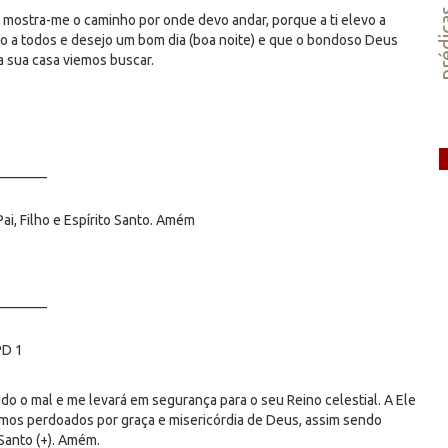
préd
o; mostra-me o caminho por onde devo andar, porque a ti elevo a
ho a todos e desejo um bom dia (boa noite) e que o bondoso Deus
 sua casa viemos buscar.
_______
i, Filho e Espírito Santo. Amém
_______
PD 1
do o mal e me levará em segurança para o seu Reino celestial. A Ele
omos perdoados por graça e misericórdia de Deus, assim sendo
Santo (+). Amém.