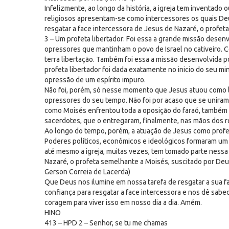
Infelizmente, ao longo da história, a igreja tem inventado
religiosos apresentam-se como intercessores os quais De
resgatar a face intercessora de Jesus de Nazaré, o profet
3 – Um profeta libertador: Foi essa a grande missão desen
opressores que mantinham o povo de Israel no cativeiro. 
terra libertação. Também foi essa a missão desenvolvida
profeta libertador foi dada exatamente no inicio do seu m
opressão de um espírito impuro.
Não foi, porém, só nesse momento que Jesus atuou como li
opressores do seu tempo. Não foi por acaso que se uniram c
como Moisés enfrentou toda a oposição do faraó, também 
sacerdotes, que o entregaram, finalmente, nas mãos dos 
Ao longo do tempo, porém, a atuação de Jesus como profe
Poderes políticos, econômicos e ideológicos formaram um 
até mesmo a igreja, muitas vezes, tem tomado parte nessa 
Nazaré, o profeta semelhante a Moisés, suscitado por Deu
Gerson Correia de Lacerda)
Que Deus nos ilumine em nossa tarefa de resgatar a sua f
confiança para resgatar a face intercessora e nos dê sabed
coragem para viver isso em nosso dia a dia. Amém.
HINO
413 – HPD 2 – Senhor, se tu me chamas