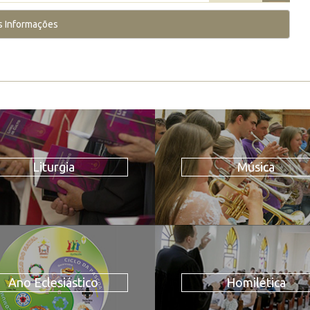
s Informações
Liturgia
Música
Ano Eclesiástico
Homilética