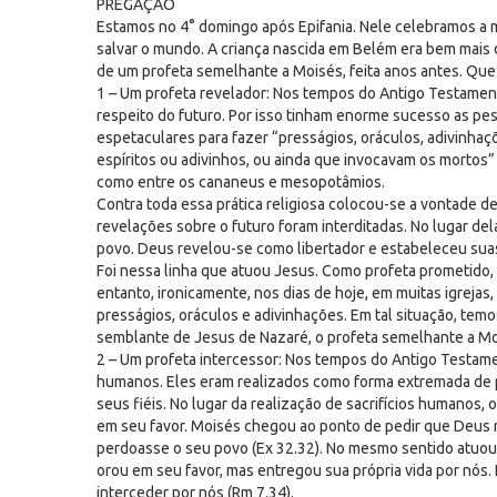
PREGAÇÃO
Estamos no 4° domingo após Epifania. Nele celebramos a 
salvar o mundo. A criança nascida em Belém era bem mais 
de um profeta semelhante a Moisés, feita anos antes. Que
1 – Um profeta revelador: Nos tempos do Antigo Testamen
respeito do futuro. Por isso tinham enorme sucesso as p
espetaculares para fazer “presságios, oráculos, adivinha
espíritos ou adivinhos, ou ainda que invocavam os mortos”
como entre os cananeus e mesopotâmios.
Contra toda essa prática religiosa colocou-se a vontade de 
revelações sobre o futuro foram interditadas. No lugar de
povo. Deus revelou-se como libertador e estabeleceu suas
Foi nessa linha que atuou Jesus. Como profeta prometido,
entanto, ironicamente, nos dias de hoje, em muitas igrej
presságios, oráculos e adivinhações. Em tal situação, tem
semblante de Jesus de Nazaré, o profeta semelhante a Mo
2 – Um profeta intercessor: Nos tempos do Antigo Testame
humanos. Eles eram realizados como forma extremada de 
seus fiéis. No lugar da realização de sacrifícios humanos
em seu favor. Moisés chegou ao ponto de pedir que Deus r
perdoasse o seu povo (Ex 32.32). No mesmo sentido atuou
orou em seu favor, mas entregou sua própria vida por nós.
interceder por nós (Rm 7.34).