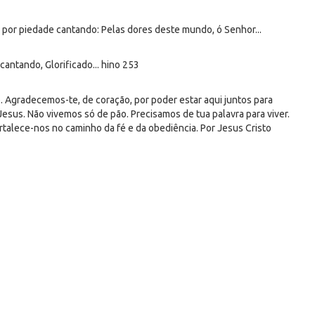
or piedade cantando: Pelas dores deste mundo, ó Senhor...
ntando, Glorificado... hino 253
. Agradecemos-te, de coração, por poder estar aqui juntos para
esus. Não vivemos só de pão. Precisamos de tua palavra para viver.
ortalece-nos no caminho da fé e da obediência. Por Jesus Cristo