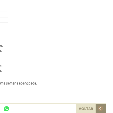
____
_____
_____
r.
r.
r.
r.
, uma semana abençoada.
VOLTAR