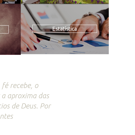
Estatística
 fé recebe, o
r a aproxima das
cios de Deus. Por
ntes