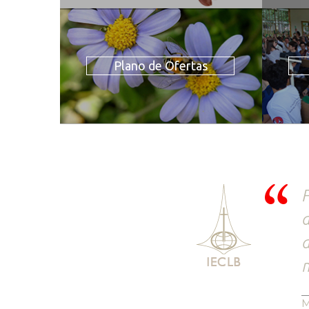
Plano de Ofertas
F
a
d
m
M