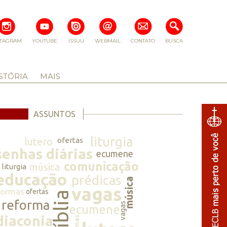
STAGRAM
YOUTUBE
ISSUU
WEBMAIL
CONTATO
BUSCA
STÓRIA
MAIS
ASSUNTOS
liturgia
lutero
ofertas
senhas diárias
ecumene
comunicação
música
liturgia
educação
prédicas
música
vagas
normas
ofertas
bíblia
reforma
vagas
ecumene
diaconia