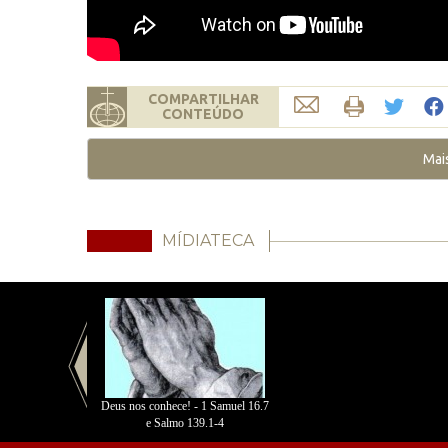
COMPARTILHAR
CONTEÚDO
Mai
MÍDIATECA
Deus nos conhece! - 1 Samuel 16.7
e Salmo 139.1-4