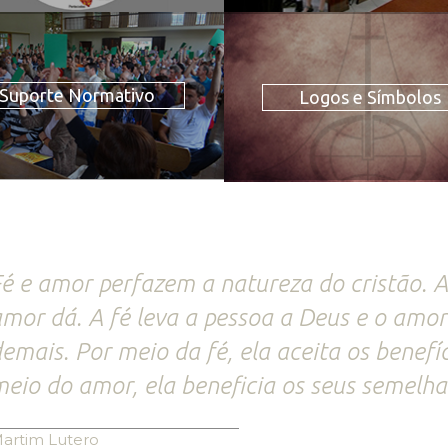
Suporte Normativo
Logos e Símbolos
é e amor perfazem a natureza do cristão. A
mor dá. A fé leva a pessoa a Deus e o amo
emais. Por meio da fé, ela aceita os benefí
eio do amor, ela beneficia os seus semelha
artim Lutero