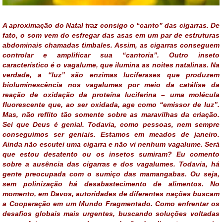
A aproximação do Natal traz consigo o “canto” das cigarras. De
fato, o som vem do esfregar das asas em um par de estruturas
abdominais chamadas timbales. Assim, as cigarras conseguem
controlar e amplificar sua “cantoria”. Outro inseto
característico é o vagalume, que ilumina as noites natalinas. Na
verdade, a “luz” são enzimas luciferases que produzem
bioluminescência nos vagalumes por meio da catálise da
reação de oxidação da proteína luciferina – uma molécula
fluorescente que, ao ser oxidada, age como “emissor de luz”.
Mas, não reflito tão somente sobre as maravilhas da criação.
Sei que Deus é genial. Todavia, como pessoas, nem sempre
conseguimos ser geniais. Estamos em meados de janeiro.
Ainda não escutei uma cigarra e não vi nenhum vagalume. Será
que estou desatento ou os insetos sumiram? Eu comento
sobre a ausência das cigarras e dos vagalumes. Todavia, há
gente preocupada com o sumiço das mamangabas. Ou seja,
sem polinização há desabastecimento de alimentos. No
momento, em Davos, autoridades de diferentes nações buscam
a Cooperação em um Mundo Fragmentado. Como enfrentar os
desafios globais mais urgentes, buscando soluções voltadas