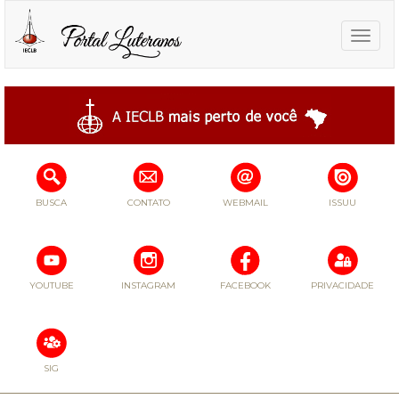
Toggle
naviga
BUSCA
CONTATO
WEBMAIL
ISSUU
YOUTUBE
INSTAGRAM
FACEBOOK
PRIVACIDADE
SIG