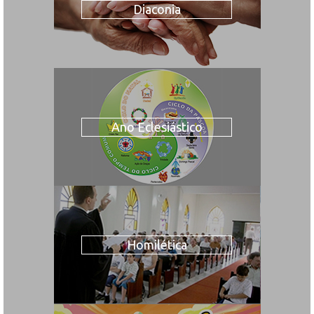
Diaconia
Ano Eclesiástico
Homilética