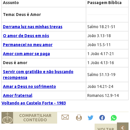
Assunto
Passagem Bíblica
Tema: Deus é Amor
Derrama luz nas minhas trevas
Salmo 18.21-51
O amor de Deus em nós
João 3.13-18
Permanecei no meu amor
João 15.5-11
Amor com amor se paga
1 João 4.17-21
Deus é amor
1 João 4.13-16
Servir com gratidão e não buscando
Salmo 51.13-19
recompensa
Amar a Deus no sofrimento
João 14.21-24
Amor fraternal
Romanos 12.9-14
Voltando ao Castelo Forte - 1983
COMPARTILHAR
CONTEÚDO
VOLTAR