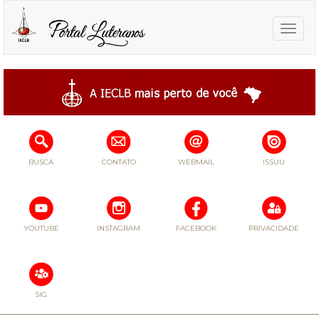
Toggle
naviga
BUSCA
CONTATO
WEBMAIL
ISSUU
YOUTUBE
INSTAGRAM
FACEBOOK
PRIVACIDADE
SIG