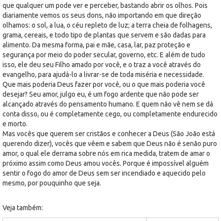
que qualquer um pode ver e perceber, bastando abrir os olhos. Pois
diariamente vemos os seus dons, não importando em que direção
olhamos: o sol, a lua, o céu repleto de luz; a terra cheia de folhagens,
grama, cereais, e todo tipo de plantas que servem e são dadas para
alimento. Da mesma forma, pai e mãe, casa, lar, paz proteção e
segurança por meio do poder secular, governo, etc. E além de tudo
isso, ele deu seu Filho amado por você, e o traz a você através do
evangelho, para ajudá-lo a livrar-se de toda miséria e necessidade.
Que mais poderia Deus fazer por você, ou o que mais poderia você
desejar? Seu amor, julgo eu, é um fogo ardente que não pode ser
alcançado através do pensamento humano. E quem não vê nem se dá
conta disso, ou é completamente cego, ou completamente endurecido
e morto.
Mas vocês que querem ser cristãos e conhecer a Deus (São João está
querendo dizer), vocês que vêem e sabem que Deus não é senão puro
amor, o qual ele derrama sobre nós em rica medida, tratem de amar o
próximo assim como Deus amou vocês. Porque é impossível alguém
sentir o fogo do amor de Deus sem ser incendiado e aquecido pelo
mesmo, por pouquinho que seja.
Veja também: