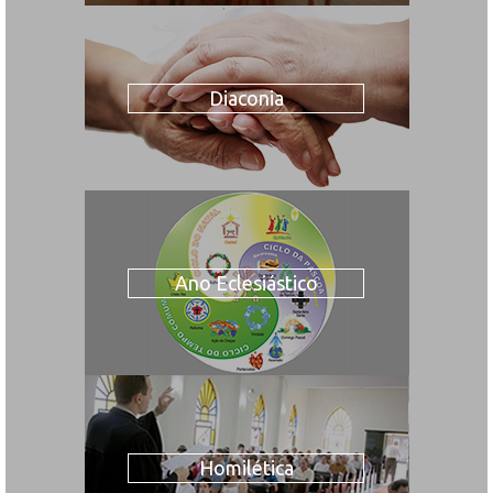
Diaconia
Ano Eclesiástico
Homilética