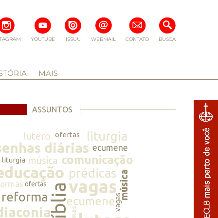
STAGRAM
YOUTUBE
ISSUU
WEBMAIL
CONTATO
BUSCA
STÓRIA
MAIS
ASSUNTOS
liturgia
lutero
ofertas
senhas diárias
ecumene
comunicação
música
liturgia
educação
prédicas
música
vagas
normas
ofertas
bíblia
reforma
vagas
ecumene
diaconia