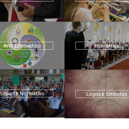
Ano Eclesiástico
Homilética
Suporte Normativo
Logos e Símbolos