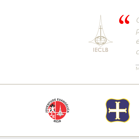
C
p
e
c
M