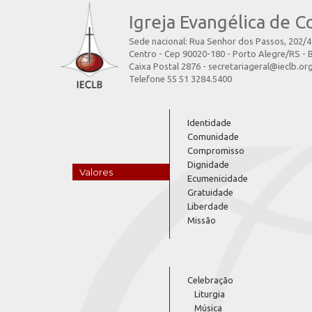
Igreja Evangélica de C
Sede nacional: Rua Senhor dos Passos, 202/
Centro - Cep 90020-180 - Porto Alegre/RS - B
Caixa Postal 2876 - secretariageral@ieclb.or
Telefone 55 51 3284.5400
Identidade
Comunidade
Compromisso
Dignidade
Valores
Ecumenicidade
Gratuidade
Liberdade
Missão
Celebração
Liturgia
Música