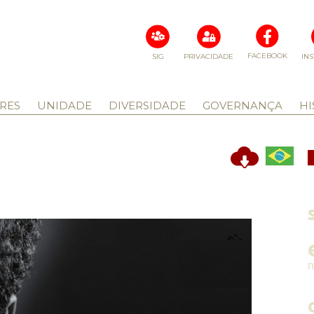
FACEBOOK
SIG
PRIVACIDADE
IN
RES
UNIDADE
DIVERSIDADE
GOVERNANÇA
HI