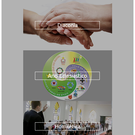
Diaconia
Ano Eclesiástico
Homilética