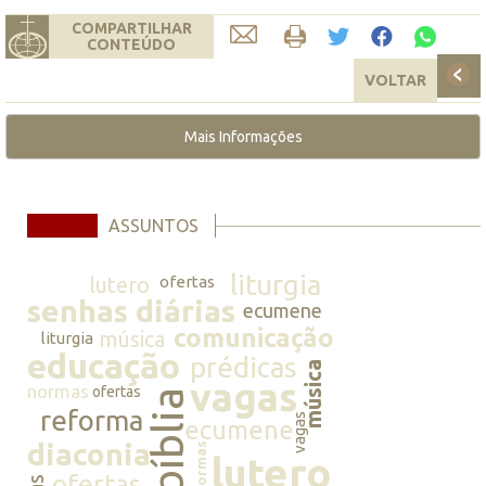
COMPARTILHAR
CONTEÚDO
VOLTAR
Mais Informações
ASSUNTOS
liturgia
lutero
ofertas
senhas diárias
ecumene
comunicação
música
liturgia
educação
prédicas
música
vagas
normas
ofertas
bíblia
reforma
vagas
ecumene
diaconia
normas
lutero
ofertas