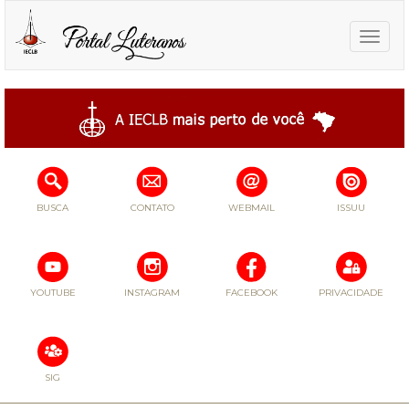
Toggle
naviga
BUSCA
CONTATO
WEBMAIL
ISSUU
YOUTUBE
INSTAGRAM
FACEBOOK
PRIVACIDADE
SIG