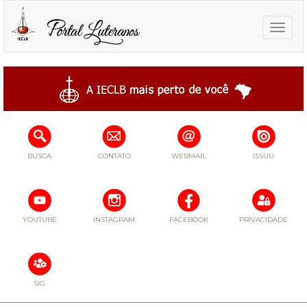
Toggle
naviga
BUSCA
CONTATO
WEBMAIL
ISSUU
YOUTUBE
INSTAGRAM
FACEBOOK
PRIVACIDADE
SIG