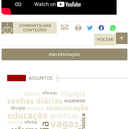
COMPARTILHAR
CONTEÚDO
VOLTAR
Mais Informações
ASSUNTOS
liturgia
lutero
ofertas
senhas diárias
ecumene
comunicação
música
liturgia
educação
prédicas
música
vagas
normas
ofertas