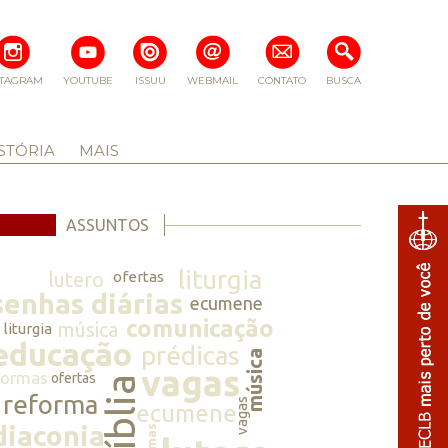
STAGRAM
YOUTUBE
ISSUU
WEBMAIL
CONTATO
BUSCA
STÓRIA
MAIS
ASSUNTOS
liturgia
lutero
ofertas
senhas diárias
ecumene
comunicação
música
liturgia
educação
prédicas
música
vagas
normas
ofertas
bíblia
reforma
vagas
ecumene
diaconia