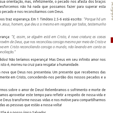
ua orientação, mas, infelizmente, o pecado nos afasta dos braços
préd
esforcemos não há nada que possamos fazer para superar esta
do pecado e nos reconciliarmos com Deus.
nos traz esperança. Em 1 Timóteo 2.5-6 está escrito:
“Porque há um
o Jesus, homem, que deu a si mesmo em resgate por todos, testemunho
erança:
“E, assim, se alguém está em Cristo, é nova criatura; as coisas
 provém de Deus, que nos reconciliou consigo mesmo por meio de Cristo e
tava em Cristo reconciliando consigo o mundo, não levando em conta os
nciliação.”
dos! Não teríamos esperança! Mas Deus em seu infinito amor nos
isto é, morreu na cruz para resgatar a humanidade.
da nova que Deus nos presenteia. Um presente que recebemos das
amente em Cristo, concedendo-nos perdão dos nossos pecados e a
tirmos sobre o amor de Deus! Relembramos o sofrimento e morte de
amos aproveitar este tempo para refletir a respeito de nossa vida e
e Deus transforme nossas vidas e nos motive para compartilharmos
as as pessoas que estão a nossa volta!
 Ele é o nosso único Salvador.