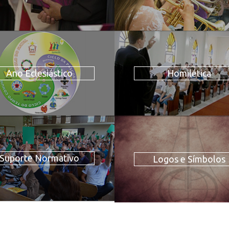
Ano Eclesiástico
Homilética
Suporte Normativo
Logos e Símbolos