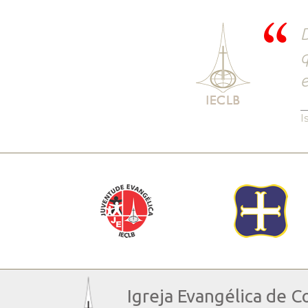
D
q
e
I
Igreja Evangélica de C