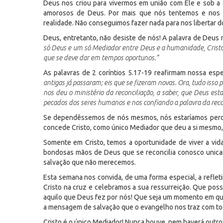
Deus nos criou para vivermos em união com Ele e sob a s
amorosos de Deus. Por mais que nós tentemos e nos 
realidade. Não conseguimos fazer nada para nos libertar 
Deus, entretanto, não desiste de nós! A palavra de Deus 
só Deus e um só Mediador entre Deus e a humanidade, Crist
que se deve dar em tempos oportunos.”
As palavras de 2 coríntios 5.17-19 reafirmam nossa esp
antigas já passaram; eis que se fizeram novas. Ora, tudo isso
nos deu o ministério da reconciliação, a saber, que Deus es
pecados dos seres humanos e nos confiando a palavra da reco
Se dependêssemos de nós mesmos, nós estaríamos perdi
concede Cristo, como único Mediador que deu a si mesmo, 
Somente em Cristo, temos a oportunidade de viver a vi
bondosas mãos de Deus que se reconcilia conosco unic
salvação que não merecemos.
Esta semana nos convida, de uma forma especial, a refle
Cristo na cruz e celebramos a sua ressurreição. Que poss
aquilo que Deus fez por nós! Que seja um momento em qu
a mensagem de salvação que o evangelho nos traz com tod
Cristo é o único Mediador! Nunca houve, nem haverá outro!