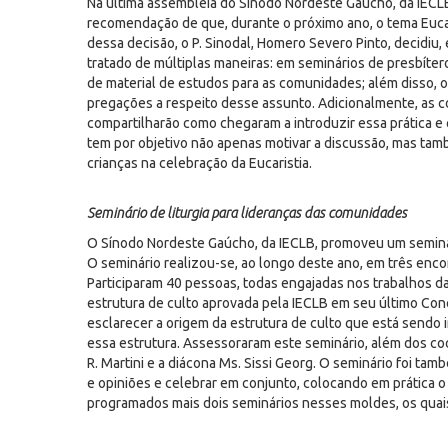
Na última assembleia do Sínodo Nordeste Gaúcho, da IECLB,
recomendação de que, durante o próximo ano, o tema Eucari
dessa decisão, o P. Sinodal, Homero Severo Pinto, decidiu
tratado de múltiplas maneiras: em seminários de presbítero
de material de estudos para as comunidades; além disso, 
pregações a respeito desse assunto. Adicionalmente, as co
compartilharão como chegaram a introduzir essa prática e
tem por objetivo não apenas motivar a discussão, mas tam
crianças na celebração da Eucaristia.
Seminário de liturgia para lideranças das comunidades
O Sínodo Nordeste Gaúcho, da IECLB, promoveu um seminár
O seminário realizou-se, ao longo deste ano, em três enc
Participaram 40 pessoas, todas engajadas nos trabalhos da
estrutura de culto aprovada pela IECLB em seu último Concíl
esclarecer a origem da estrutura de culto que está sendo 
essa estrutura. Assessoraram este seminário, além dos co
R. Martini e a diácona Ms. Sissi Georg. O seminário foi t
e opiniões e celebrar em conjunto, colocando em prática 
programados mais dois seminários nesses moldes, os quais