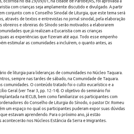
 ocorrida no dia 29/09/01, na cidade de Parobé/RS, foi aprovada a
stia com crianças seja amplamente discutido e divulgado. A partir
, em conjunto com o Conselho Sinodal de Liturgia, que este tema será
s, através de textos e entrevistas no jornal sinodal, pela elaboração
os obreiros e obreiras do Sínodo serão motivados a elaborarem
munidades que já realizam a Eucaristia com as crianças
 quais as experiências que fizeram até aqui. Todo esse empenho
bém estimular as comunidades a incluírem, o quanto antes, as
io de liturgia para lideranças de comunidades no Núcleo Taquara.
ontros, sempre nas tardes de sábado, na Comunidade de Taquara.
s comunidades. O conteúdo tratado foi o culto eucarístico e a
io Geral (ver Tear 3, pp. 12-14). O objetivo do seminário foi
implantada na IECLB, bem como familiarizar os participantes com
ordenadores do Conselho de Liturgia do Sínodo, o pastor Dr. Romeu
ambém um espaço no qual os participantes puderam expor suas dúvidas
o que estavam aprendendo. Para o próximo ano, já estão
 acontecerão nos Núcleos Estância da Serra e Imigrantes.