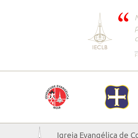
N
p
c
F
Igreja Evangélica de C