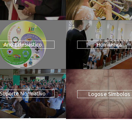
Ano Eclesiástico
Homilética
Suporte Normativo
Logos e Símbolos