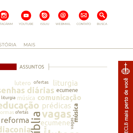
STAGRAM
YOUTUBE
ISSUU
WEBMAIL
CONTATO
BUSCA
STÓRIA
MAIS
ASSUNTOS
liturgia
lutero
ofertas
senhas diárias
ecumene
comunicação
música
liturgia
educação
prédicas
música
vagas
normas
ofertas
bíblia
reforma
vagas
ecumene
diaconia