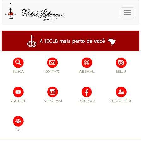
Toggle
naviga
BUSCA
CONTATO
WEBMAIL
ISSUU
YOUTUBE
INSTAGRAM
FACEBOOK
PRIVACIDADE
SIG