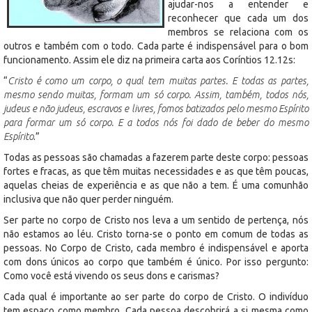
ajudar-nos a entender e
reconhecer que cada um dos
membros se relaciona com os
outros e também com o todo. Cada parte é indispensável para o bom
funcionamento. Assim ele diz na primeira carta aos Coríntios 12.12s:
“
Cristo é como um corpo, o qual tem muitas partes. E todas as partes,
mesmo sendo muitas, formam um só corpo. Assim, também, todos nós,
judeus e não judeus, escravos e livres, fomos batizados pelo mesmo Espírito
para formar um só corpo. E a todos nós foi dado de beber do mesmo
Espírito
.”
Todas as pessoas são chamadas a fazerem parte deste corpo: pessoas
fortes e fracas, as que têm muitas necessidades e as que têm poucas,
aquelas cheias de experiência e as que não a tem. É uma comunhão
inclusiva que não quer perder ninguém.
Ser parte no corpo de Cristo nos leva a um sentido de pertença, nós
não estamos ao léu. Cristo torna-se o ponto em comum de todas as
pessoas. No Corpo de Cristo, cada membro é indispensável e aporta
com dons únicos ao corpo que também é único. Por isso pergunto:
Como você está vivendo os seus dons e carismas?
Cada qual é importante ao ser parte do corpo de Cristo. O indivíduo
tem espaço como membro. Cada pessoa descobrirá a si mesma como