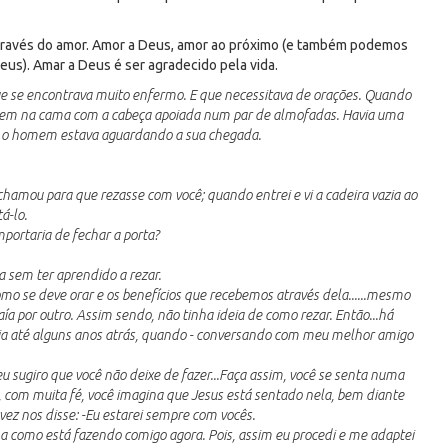
através do amor. Amor a Deus, amor ao próximo (e também podemos
eus). Amar a Deus é ser agradecido pela vida.
e se encontrava muito enfermo. E que necessitava de orações. Quando
omem na cama com a cabeça apoiada num par de almofadas. Havia uma
ue o homem estava aguardando a sua chegada.
hamou para que rezasse com você; quando entrei e vi a cadeira vazia ao
á-lo.
mportaria de fechar a porta?
a sem ter aprendido a rezar.
como se deve orar e os benefícios que recebemos através dela......mesmo
ía por outro. Assim sendo, não tinha ideia de como rezar. Então...há
ia até alguns anos atrás, quando - conversando com meu melhor amigo
eu sugiro que você não deixe de fazer...Faça assim, você se senta numa
a, com muita fé, você imagina que Jesus está sentado nela, bem diante
a vez nos disse: -Eu estarei sempre com vocês.
a como está fazendo comigo agora. Pois, assim eu procedi e me adaptei