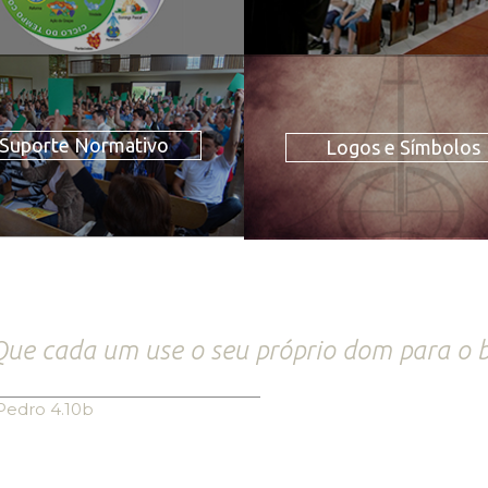
Suporte Normativo
Logos e Símbolos
ue cada um use o seu próprio dom para o 
Pedro 4.10b