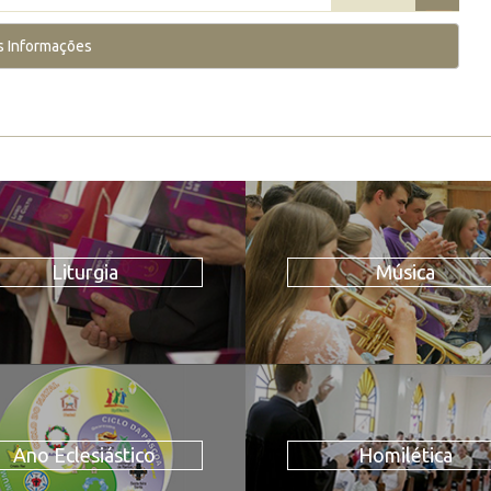
s Informações
Liturgia
Música
Ano Eclesiástico
Homilética