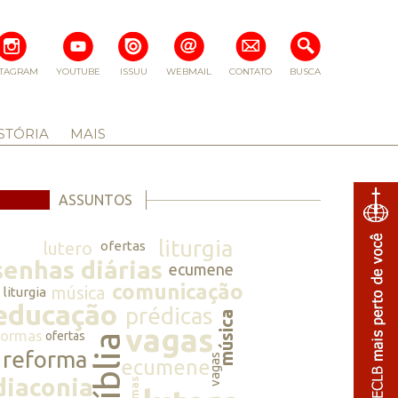
STAGRAM
YOUTUBE
ISSUU
WEBMAIL
CONTATO
BUSCA
STÓRIA
MAIS
ASSUNTOS
liturgia
lutero
ofertas
senhas diárias
ecumene
comunicação
música
liturgia
educação
prédicas
música
vagas
normas
ofertas
bíblia
reforma
vagas
ecumene
diaconia