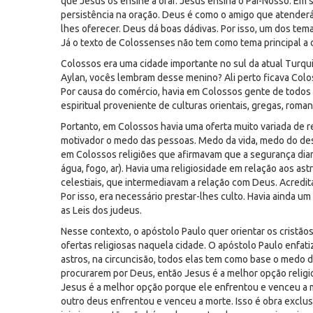
que Jesus os ensine a orar. Jesus ensina o Pai-Nosso. Em
persistência na oração. Deus é como o amigo que atenderá
lhes oferecer. Deus dá boas dádivas. Por isso, um dos tem
Já o texto de Colossenses não tem como tema principal a or
Colossos era uma cidade importante no sul da atual Turqui
Aylan, vocês lembram desse menino? Ali perto ficava Colo
Por causa do comércio, havia em Colossos gente de todos 
espiritual proveniente de culturas orientais, gregas, roman
Portanto, em Colossos havia uma oferta muito variada de re
motivador o medo das pessoas. Medo da vida, medo do dest
em Colossos religiões que afirmavam que a segurança dian
água, fogo, ar). Havia uma religiosidade em relação aos as
celestiais, que intermediavam a relação com Deus. Acred
Por isso, era necessário prestar-lhes culto. Havia ainda 
as Leis dos judeus.
Nesse contexto, o apóstolo Paulo quer orientar os cristãos 
ofertas religiosas naquela cidade. O apóstolo Paulo enfat
astros, na circuncisão, todos elas tem como base o medo d
procurarem por Deus, então Jesus é a melhor opção religi
Jesus é a melhor opção porque ele enfrentou e venceu a 
outro deus enfrentou e venceu a morte. Isso é obra exclusi