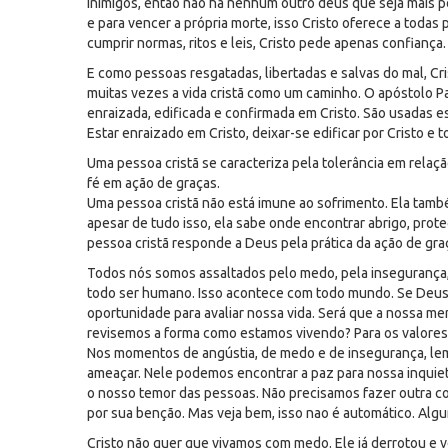
inimigos, então não há nenhum outro deus que seja mais 
e para vencer a própria morte, isso Cristo oferece a toda
cumprir normas, ritos e leis, Cristo pede apenas confiança.
E como pessoas resgatadas, libertadas e salvas do mal, Cr
muitas vezes a vida cristã como um caminho. O apóstolo P
enraizada, edificada e confirmada em Cristo. São usadas es
Estar enraizado em Cristo, deixar-se edificar por Cristo e t
Uma pessoa cristã se caracteriza pela tolerância em relação
fé em ação de graças.
Uma pessoa cristã não está imune ao sofrimento. Ela tam
apesar de tudo isso, ela sabe onde encontrar abrigo, prot
pessoa cristã responde a Deus pela prática da ação de gra
Todos nós somos assaltados pelo medo, pela insegurança, 
todo ser humano. Isso acontece com todo mundo. Se Deus 
oportunidade para avaliar nossa vida. Será que a nossa m
revisemos a forma como estamos vivendo? Para os valore
Nos momentos de angústia, de medo e de insegurança, le
ameaçar. Nele podemos encontrar a paz para nossa inquiet
o nosso temor das pessoas. Não precisamos fazer outra co
por sua benção. Mas veja bem, isso nao é automático. Alg
Cristo não quer que vivamos com medo. Ele já derrotou e 