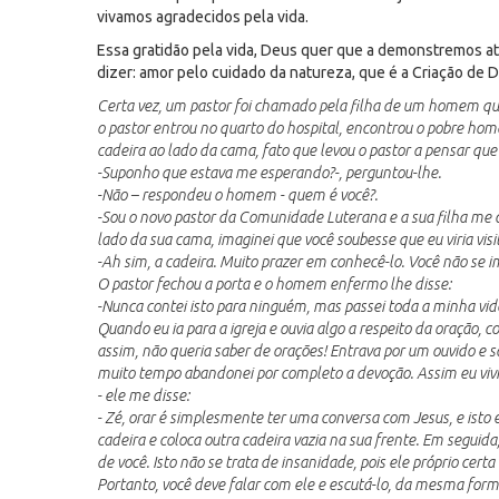
vivamos agradecidos pela vida.
Essa gratidão pela vida, Deus quer que a demonstremos 
dizer: amor pelo cuidado da natureza, que é a Criação de D
Certa vez, um pastor foi chamado pela filha de um homem qu
o pastor entrou no quarto do hospital, encontrou o pobre h
cadeira ao lado da cama, fato que levou o pastor a pensar q
-Suponho que estava me esperando?-, perguntou-lhe.
-Não – respondeu o homem - quem é você?.
-Sou o novo pastor da Comunidade Luterana e a sua filha me c
lado da sua cama, imaginei que você soubesse que eu viria visit
-Ah sim, a cadeira. Muito prazer em conhecê-lo. Você não se i
O pastor fechou a porta e o homem enfermo lhe disse:
-Nunca contei isto para ninguém, mas passei toda a minha vid
Quando eu ia para a igreja e ouvia algo a respeito da oração, 
assim, não queria saber de orações! Entrava por um ouvido e sa
muito tempo abandonei por completo a devoção. Assim eu viv
- ele me disse:
- Zé, orar é simplesmente ter uma conversa com Jesus, e isto 
cadeira e coloca outra cadeira vazia na sua frente. Em seguid
de você. Isto não se trata de insanidade, pois ele próprio cert
Portanto, você deve falar com ele e escutá-lo, da mesma form