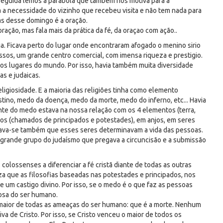
 seguida lemos a parábola que também nos motiva para a
 a necessidade do vizinho que recebeu visita e não tem nada para
as desse domingo é a oração.
ação, mas fala mais da prática da fé, da oraçao com ação..
a. Ficava perto do lugar onde encontraram afogado o menino sirio
ssos, um grande centro comercial, com imensa riqueza e prestigio.
os lugares do mundo. Por isso, havia também muita diversidade
as e judaicas.
ligiosidade. E a maioria das religiões tinha como elemento
ino, medo da doença, medo da morte, medo do inferno, etc... Havia
te do medo estava na nossa relação com os 4 elementos (terra,
tros (chamados de principados e potestades), em anjos, em seres
itava-se também que esses seres determinavam a vida das pessoas.
um grande grupo do judaísmo que pregava a circuncisão e a submissão
colossenses a diferenciar a fé cristã diante de todas as outras
iza que as filosofias baseadas nas potestades e principados, nos
e um castigo divino. Por isso, se o medo é o que faz as pessoas
osa do ser humano.
maior de todas as ameaças do ser humano: que é a morte. Nenhum
va de Cristo. Por isso, se Cristo venceu o maior de todos os