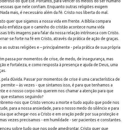
poderoso do que Ele. Portanto, para vencer os medos do ser humano
s pessoas que nele confiam. Enquanto outras religiões exigem
 Nada mais, é necessário além da fé. Cristo nos liberta do mal.
isto quer que sigamos a nossa vida em frente. A Bíblia compara
aulo enfatiza que o caminho do cristão acontece numa vida
sas três imagens para falar da nossa relação intrínseca com Cristo.
ornar-se forte na fé em Cristo, através da prática de ação de graças.
 as outras religiões e – principalmente - pela prática de sua própria
bém passa por momentos de crise, de medo, de insegurança, mas
eção e fortaleza, e como resposta à presença e ajuda de Deus, uma
ças.
pela dúvida. Passar por momentos de crise é uma característica de
permite – às vezes - que sintamos isso, é para que tenhamos a
ente e o nosso corpo não querem nos chamar a atenção para que
s que estamos seguindo?
mbremo-nos que Cristo venceu a morte e tudo aquilo que pode nos
ude, para a nossa ansiedade, para o nosso medo do silêncio e para
isa que achegar-nos a Cristo e em oração pedir por sua proteção e
umas vezes precisamos - em humildade - ser pacientes e constantes.
venceu sobre tudo que nos pode amedrontar. Cristo quer que