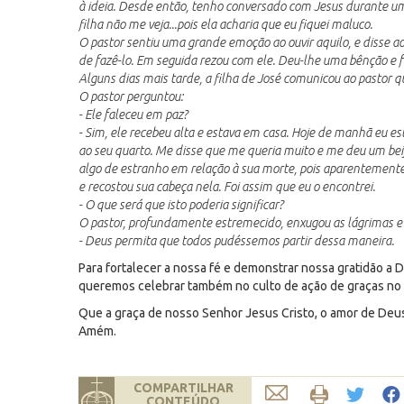
à ideia. Desde então, tenho conversado com Jesus durante u
filha não me veja...pois ela acharia que eu fiquei maluco.
O pastor sentiu uma grande emoção ao ouvir aquilo, e disse 
de fazê-lo. Em seguida rezou com ele. Deu-lhe uma bênção e fo
Alguns dias mais tarde, a filha de José comunicou ao pastor qu
O pastor perguntou:
- Ele faleceu em paz?
- Sim, ele recebeu alta e estava em casa. Hoje de manhã eu 
ao seu quarto. Me disse que me queria muito e me deu um bei
algo de estranho em relação à sua morte, pois aparentemente
e recostou sua cabeça nela. Foi assim que eu o encontrei.
- O que será que isto poderia significar?
O pastor, profundamente estremecido, enxugou as lágrimas e
- Deus permita que todos pudéssemos partir dessa maneira.
Para fortalecer a nossa fé e demonstrar nossa gratidão a
queremos celebrar também no culto de ação de graças no d
Que a graça de nosso Senhor Jesus Cristo, o amor de Deus
Amém.
COMPARTILHAR
CONTEÚDO