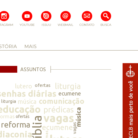
STAGRAM
YOUTUBE
ISSUU
WEBMAIL
CONTATO
BUSCA
STÓRIA
MAIS
ASSUNTOS
liturgia
lutero
ofertas
senhas diárias
ecumene
comunicação
música
liturgia
educação
prédicas
música
vagas
normas
ofertas
bíblia
reforma
vagas
ecumene
diaconia