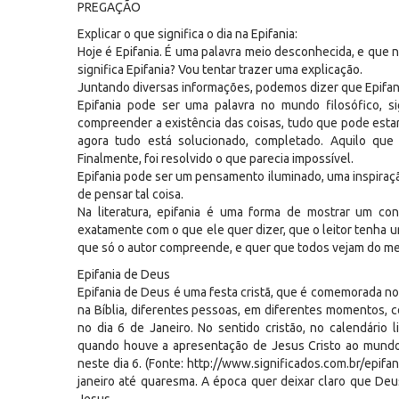
PREGAÇÃO
Explicar o que significa o dia na Epifania:
Hoje é Epifania. É uma palavra meio desconhecida, e que 
significa Epifania? Vou tentar trazer uma explicação.
Juntando diversas informações, podemos dizer que Epifani
Epifania pode ser uma palavra no mundo filosófico, s
compreender a existência das coisas, tudo que pode estar 
agora tudo está solucionado, completado. Aquilo que e
Finalmente, foi resolvido o que parecia impossível.
Epifania pode ser um pensamento iluminado, uma inspiraç
de pensar tal coisa.
Na literatura, epifania é uma forma de mostrar um con
exatamente com o que ele quer dizer, que o leitor tenha 
que só o autor compreende, e quer que todos vejam do me
Epifania de Deus
Epifania de Deus é uma festa cristã, que é comemorada no d
na Bíblia, diferentes pessoas, em diferentes momentos, co
no dia 6 de Janeiro. No sentido cristão, no calendário l
quando houve a apresentação de Jesus Cristo ao mundo,
neste dia 6. (Fonte: http://www.significados.com.br/epifani
janeiro até quaresma. A época quer deixar claro que De