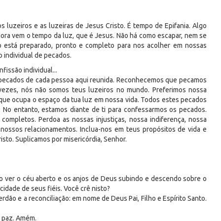
s luzeiros e as luzeiras de Jesus Cristo. É tempo de Epifania. Algo
gora vem o tempo da luz, que é Jesus. Não há como escapar, nem se
to está preparado, pronto e completo para nos acolher em nossas
o individual de pecados.
fissão individual...
de pecados de cada pessoa aqui reunida. Reconhecemos que pecamos
vezes, nós não somos teus luzeiros no mundo. Preferimos nossa
 que ocupa o espaço da tua luz em nossa vida. Todos estes pecados
. No entanto, estamos diante de ti para confessarmos os pecados.
, completos. Perdoa as nossas injustiças, nossa indiferença, nossa
nossos relacionamentos. Inclua-nos em teus propósitos de vida e
isto. Suplicamos por misericórdia, Senhor.
ão ver o céu aberto e os anjos de Deus subindo e descendo sobre o
cidade de seus fiéis. Você crê nisto?
dão e a reconciliação: em nome de Deus Pai, Filho e Espírito Santo.
m paz. Amém.