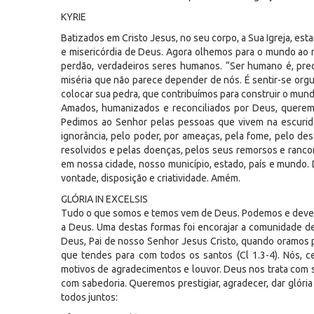
KYRIE
Batizados em Cristo Jesus, no seu corpo, a Sua Igreja, est
e misericórdia de Deus. Agora olhemos para o mundo ao 
perdão, verdadeiros seres humanos. “Ser humano é, pre
miséria que não parece depender de nós. É sentir-se orgu
colocar sua pedra, que contribuímos para construir o mundo
Amados, humanizados e reconciliados por Deus, queremo
Pedimos ao Senhor pelas pessoas que vivem na escuridão
ignorância, pelo poder, por ameaças, pela fome, pelo de
resolvidos e pelas doenças, pelos seus remorsos e rancor
em nossa cidade, nosso município, estado, país e mundo. Dê
vontade, disposição e criatividade. Amém.
GLÓRIA IN EXCELSIS
Tudo o que somos e temos vem de Deus. Podemos e devemo
a Deus. Uma destas formas foi encorajar a comunidade d
Deus, Pai de nosso Senhor Jesus Cristo, quando oramos 
que tendes para com todos os santos (Cl 1.3-4). Nós, 
motivos de agradecimentos e louvor. Deus nos trata com s
com sabedoria. Queremos prestigiar, agradecer, dar glória
todos juntos: