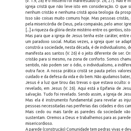
(v. 1.9, 28) e o mistério foi manifestado (v. 26, 27). Não é
igreja cristã que não leve isto em consideração. O que s
nenhum cristão e nenhuma cristã apoia teologia da prospe
Isso são coisas muito comuns hoje. Mas pessoas cristãs, 
pela misericórdia de Deus, pela compaixão, pelo amor. Igrej
[...] a riqueza da glória deste mistério entre os gentios, isto
Mas para que a igreja de Jesus tenha este caráter, entre
um paradoxo social. Muitas vezes, a igreja quer se adap
constrói a sociedade, nesta década, é de individualismo, d
manifesta aos santos (V. 26) é o jeito diferente de ser. Or
cristão para si mesmo, na zona de conforto. Somos chamad
sentido, não podem ser o ódio, o individualismo, a indife
outra face. A nossa prática cristã se pauta pelos valore
cuidado e da defesa da vida e do bem. Não ajudamos bat
Jesus é a luz que tirou das trevas o que estava oculto: o
revelado, em Jesus (V. 26). Aqui está a Epifania de Jes
salvação. Tudo foi revelado. Sendo assim, a Igreja de J
Mas ela é instrumento fundamental para revelar as inju
pessoas necessitadas nas periferias das cidades e dos ca
Mais cedo ou mais tarde as paredes da sociedade vão
sustentam. Oremos a Deus e trabalhemos para as parede
misericordioso.
A parede (construção) Comunidade tem pedras vivas e dev