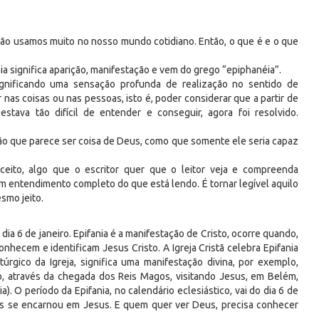
não usamos muito no nosso mundo cotidiano. Então, o que é e o que
a significa aparição, manifestação e vem do grego “epiphanéia”.
ignificando uma sensação profunda de realização no sentido de
nas coisas ou nas pessoas, isto é, poder considerar que a partir de
stava tão difícil de entender e conseguir, agora foi resolvido.
ão que parece ser coisa de Deus, como que somente ele seria capaz
ceito, algo que o escritor quer que o leitor veja e compreenda
um entendimento completo do que está lendo. É tornar legível aquilo
smo jeito.
ia 6 de janeiro. Epifania é a manifestação de Cristo, ocorre quando,
nhecem e identificam Jesus Cristo. A Igreja Cristã celebra Epifania
itúrgico da Igreja, significa uma manifestação divina, por exemplo,
 através da chegada dos Reis Magos, visitando Jesus, em Belém,
a). O período da Epifania, no calendário eclesiástico, vai do dia 6 de
us se encarnou em Jesus. E quem quer ver Deus, precisa conhecer