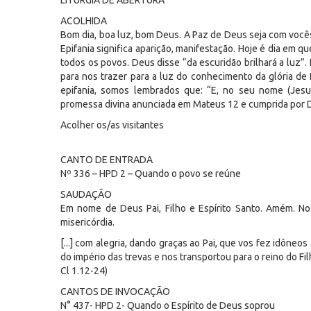
LITURGIA DE ABERTURA
ACOLHIDA
Bom dia, boa luz, bom Deus. A Paz de Deus seja com vocês
Epifania significa aparição, manifestação. Hoje é dia em 
todos os povos. Deus disse “da escuridão brilhará a luz”.
para nos trazer para a luz do conhecimento da glória de 
epifania, somos lembrados que: “E, no seu nome (Jesus
promessa divina anunciada em Mateus 12 e cumprida por D
Acolher os/as visitantes
CANTO DE ENTRADA
Nº 336 – HPD 2 – Quando o povo se reúne
SAUDAÇÃO
Em nome de Deus Pai, Filho e Espírito Santo. Amém. Nos
misericórdia.
[...] com alegria, dando graças ao Pai, que vos fez idôneo
do império das trevas e nos transportou para o reino do F
Cl 1.12-24)
CANTOS DE INVOCAÇÃO
N° 437- HPD 2- Quando o Espírito de Deus soprou