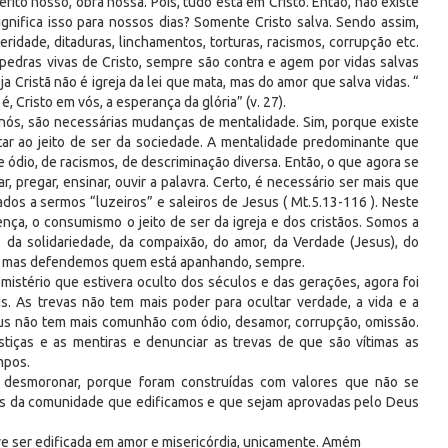
 mérito nosso, obra nossa. Pois, tudo está em Cristo. Então, não existe
ignifica isso para nossos dias? Somente Cristo salva. Sendo assim,
ridade, ditaduras, linchamentos, torturas, racismos, corrupção etc.
pedras vivas de Cristo, sempre são contra e agem por vidas salvas
a Cristã não é igreja da lei que mata, mas do amor que salva vidas. “
 é, Cristo em vós, a esperança da glória” (v. 27).
 nós, são necessárias mudanças de mentalidade. Sim, porque existe
tar ao jeito de ser da sociedade. A mentalidade predominante que
e ódio, de racismos, de descriminação diversa. Então, o que agora se
ar, pregar, ensinar, ouvir a palavra. Certo, é necessário ser mais que
os a sermos “luzeiros” e saleiros de Jesus ( Mt.5.13-116 ). Neste
rença, o consumismo o jeito de ser da igreja e dos cristãos. Somos a
s da solidariedade, da compaixão, do amor, da Verdade (Jesus), do
er, mas defendemos quem está apanhando, sempre.
 mistério que estivera oculto dos séculos e das gerações, agora foi
us. As trevas não tem mais poder para ocultar verdade, a vida e a
esus não tem mais comunhão com ódio, desamor, corrupção, omissão.
stiças e as mentiras e denunciar as trevas de que são vítimas as
mpos.
 desmoronar, porque foram construídas com valores que não se
s da comunidade que edificamos e que sejam aprovadas pelo Deus
e ser edificada em amor e misericórdia, unicamente. Amém