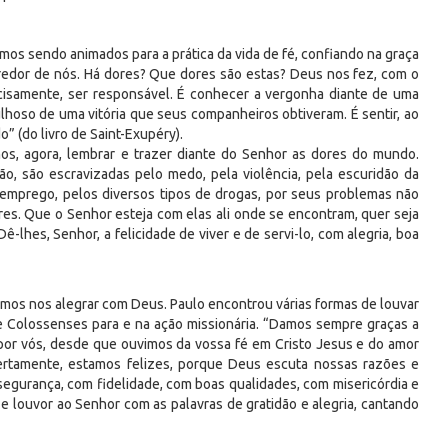
amos sendo animados para a prática da vida de fé, confiando na graça
redor de nós. Há dores? Que dores são estas? Deus nos fez, com o
cisamente, ser responsável. É conhecer a vergonha diante de uma
lhoso de uma vitória que seus companheiros obtiveram. É sentir, ao
” (do livro de Saint-Exupéry).
s, agora, lembrar e trazer diante do Senhor as dores do mundo.
, são escravizadas pelo medo, pela violência, pela escuridão da
semprego, pelos diversos tipos de drogas, por seus problemas não
es. Que o Senhor esteja com elas ali onde se encontram, quer seja
-lhes, Senhor, a felicidade de viver e de servi-lo, com alegria, boa
s nos alegrar com Deus. Paulo encontrou várias formas de louvar
e Colossenses para e na ação missionária. “Damos sempre graças a
por vós, desde que ouvimos da vossa fé em Cristo Jesus e do amor
certamente, estamos felizes, porque Deus escuta nossas razões e
egurança, com fidelidade, com boas qualidades, com misericórdia e
 e louvor ao Senhor com as palavras de gratidão e alegria, cantando