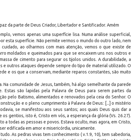
 e paz da parte de Deus Criador, Libertador e Santificador. Amém
plo, vemos apenas uma superfície lisa. Numa análise superficial,
or esta superfície. Não permite vermos o mundo do outro lado, nem
m cuidado, ao olharmos com mais atenção, vemos o que existe de
 barro moldados e queimados para que se encaixem uns nos outros e
assa de cimento para segurar os tijolos unidos. A durabilidade, a
es e outros ataques depende sempre do tipo de material utilizado. O
ede e os que a conservam, mediante reparos constantes, são muito
greja. Na comunidade de Jesus, também, há algo semelhante da parede
e. Estas são lapidas pela Palavra de Deus para serem partes da
ução pelo Batismo, alimentados e renovados pela ceia do Senhor. O
construção e o pleno cumprimento à Palavra de Deus: [...] o mistério
todavia, se manifestou aos seus santos; aos quais Deus quis dar a
 os gentios, isto é, Cristo em vós, a esperança da glória (Vs. 26.27).
to a todas as pessoas e povos. Estava oculto, mas agora, em Cristo,
 ser edificada em amor e misericórdia, unicamente.
udo. As pedras vivas tem conhecimento ( v.1.9, 10), tem sabedoria,