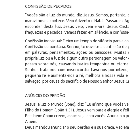
CONFISSÃO DE PECADOS
“Vocês são a luz do mundo, diz Jesus. Somos, portanto, o
maravilhoso acontece. Veio Advento e Natal. Passaram. A
esconder desta luz. Jesus veio, vem e virá. Jesus Cris
fraquezas e pecados. Vamos fazer, em silêncio, a confissã
Confissão individual: Deixo um tempo de silêncio para a con
Confissão comunitária: Senhor, tu ouviste a confissão 
em palavras, pensamentos, ações ou omissões. Muitas 
própria luz ou a luz de algum outro personagem ou valor
pesam sobre nós, causando tua ira temporária ou eterna
Senhor, trata-nos com misericórdia. Lava-nos por inteiro
pequena fé e aumenta-nos a fé, melhora a nossa vida e 
salvação, por causa do sacrifício de Nosso Senhor Jesus Cr
ANÚNCIO DO PERDÃO
Jesus, a luz o Mundo (João), diz: “Eu afirmo que vocês v
Filho do Homem (João 1.51). Jesus vem para a alegria e feli
Pois bem: Como creem, assim seja com vocês. Anuncio o per
Amém.
Deus mandou anunciar o seu perdão e a sua graça. Vão e