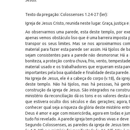
Jesus.
Texto da pregação: Colossenses 1.24-27 (ler):
Igreja de Jesus Cristo, reunida neste lugar. Graça, justiça
Ao observarmos uma parede, esta deste templo, por exem
apenas vemos obstáculo liso que é uma barreira imposta p
transpor os seus limites. Mas se nos aproximarmos co
material para fazer esta parede ser assim. Há tijolos de
sejam consistentes para a parede não desmoronar. Há a m
boniteza, a proteção contra chuva, frio, vento, tempestad
material usado e os trabalhadores que ergueram esta par
importantes pela boa qualidade e finalidade desta parede.
Na Igreja de Jesus, ele é a cabeça do corpo (v.18), da i
deste templo. Não há tijolos, mas há pessoas, há gent
construção da igreja de Jesus. São integrados na constr
ministério da reconciliação dá os tons e os valores desta 
que estivera oculto dos séculos e das gerações; agora, 
conhecer qual seja a riqueza da glória deste mistério entre
Deus é amor e age com misericórdia, agora em todas e jun
tudo foi revelado. A parede igreja tem pedras vivas e deve
Segundo Colossenses, as paredes da igreja de Jesus tem t