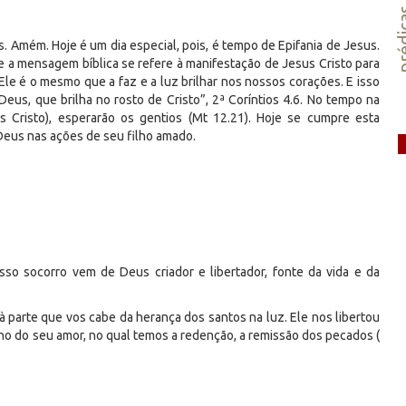
préd
. Amém. Hoje é um dia especial, pois, é tempo de Epifania de Jesus.
que a mensagem bíblica se refere à manifestação de Jesus Cristo para
 Ele é o mesmo que a faz e a luz brilhar nos nossos corações. E isso
Deus, que brilha no rosto de Cristo”, 2ª Coríntios 4.6. No tempo na
 Cristo), esperarão os gentios (Mt 12.21). Hoje se cumpre esta
eus nas ações de seu filho amado.
so socorro vem de Deus criador e libertador, fonte da vida e da
s à parte que vos cabe da herança dos santos na luz. Ele nos libertou
ilho do seu amor, no qual temos a redenção, a remissão dos pecados (