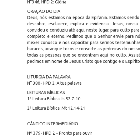
N°346, HPD 2: Glória
ORAÇÃO DO DIA
Deus, nós estamos na época da Epifania. Estamos sendo 
descobre, esclarece, explica e evidencia. Jesus, noss
convidou e conduziu até aqui, neste lugar, para culto par
completo e eterno. Pedimos que o Senhor envie para nós
mexer conosco e nos capacitar para sermos testemunhas d
buracos, arranque tocos e conserte as pedreiras do nosso 
todas as pessoas que se encontram aqui no culto. Assis
pedimos em nome de Jesus Cristo que contigo e o Espírito
LITURGIA DA PALAVRA
N° 380- HPD 2: A tua palavra
LEITURAS BÍBLICAS
1ª Leitura Bíblica: Is 52.7-10
2ª Leitura Bíblica: Mt 12.14-21
CÂNTICO INTERMEDIÁRIO
Nº 379- HPD 2 – Pronto para ouvir