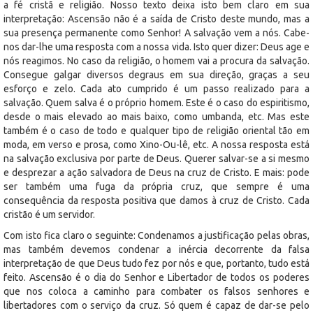
a fé cristã e religião. Nosso texto deixa isto bem claro em sua
interpretação: Ascensão não é a saída de Cristo deste mundo, mas a
sua presença permanente como Senhor! A salvação vem a nós. Cabe-
nos dar-lhe uma resposta com a nossa vida. Isto quer dizer: Deus age e
nós reagimos. No caso da religião, o homem vai a procura da salvação.
Consegue galgar diversos degraus em sua direção, graças a seu
esforço e zelo. Cada ato cumprido é um passo realizado para a
salvação. Quem salva é o próprio homem. Este é o caso do espiritismo,
desde o mais elevado ao mais baixo, como umbanda, etc. Mas este
também é o caso de todo e qualquer tipo de religião oriental tão em
moda, em verso e prosa, como Xino-Ou-lê, etc. A nossa resposta está
na salvação exclusiva por parte de Deus. Querer salvar-se a si mesmo
e desprezar a ação salvadora de Deus na cruz de Cristo. E mais: pode
ser também uma fuga da própria cruz, que sempre é uma
consequência da resposta positiva que damos à cruz de Cristo. Cada
cristão é um servidor.
Com isto fica claro o seguinte: Condenamos a justificação pelas obras,
mas também devemos condenar a inércia decorrente da falsa
interpretação de que Deus tudo fez por nós e que, portanto, tudo está
feito. Ascensão é o dia do Senhor e Libertador de todos os poderes
que nos coloca a caminho para combater os falsos senhores e
libertadores com o serviço da cruz. Só quem é capaz de dar-se pelo