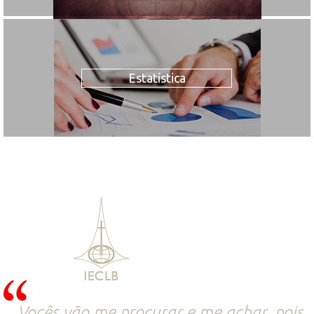
Estatística
Vocês vão me procurar e me achar, pois