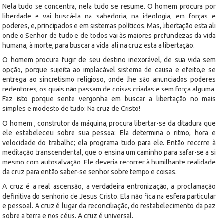
Nela tudo se concentra, nela tudo se resume. O homem procura por
liberdade e vai buscá-la na sabedoria, na ideologia, em forças e
poderes, e, principados e em sistemas políticos. Mas, libertação esta ali
onde o Senhor de tudo e de todos vai às maiores profundezas da vida
humana, à morte, para buscar a vida; ali na cruz esta a libertação.
O homem procura fugir de seu destino inexorável, de sua vida sem
opção, porque sujeita ao implacável sistema de causa e efeito,e se
entrega ao sincretismo religioso, onde lhe são anunciados poderes
redentores, os quais não passam de coisas criadas e sem força alguma.
Faz isto porque sente vergonha em buscar a libertação no mais
simples e modesto de tudo: Na cruz de Cristo!
O homem , construtor da máquina, procura libertar-se da ditadura que
ele estabeleceu sobre sua pessoa: Ela determina o ritmo, hora e
velocidade do trabalho; ela programa tudo para ele. Então recorre à
meditação transcendental, que o ensina um caminho para safar-se a si
mesmo com autosalvação. Ele deveria recorrer à humilhante realidade
da cruz para então saber-se senhor sobre tempo e coisas.
A cruz é a real ascensão, a verdadeira entronização, a proclamação
definitiva do senhorio de Jesus Cristo. Ela não fica na esfera particular
e pessoal. A cruz é lugar da reconciliação, do restabelecimento da paz
sobre a terra e nos céus. A cruz é universal.