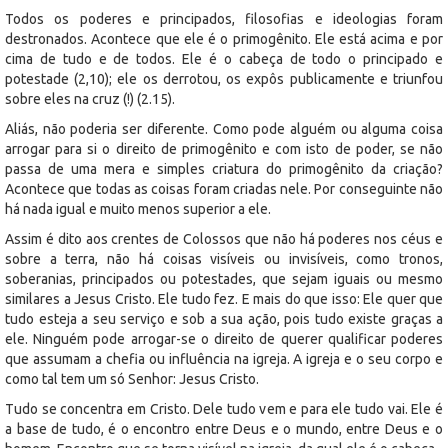
Todos os poderes e principados, filosofias e ideologias foram
destronados. Acontece que ele é o primogênito. Ele está acima e por
cima de tudo e de todos. Ele é o cabeça de todo o principado e
potestade (2,10); ele os derrotou, os expôs publicamente e triunfou
sobre eles na cruz (!) (2.15).
Aliás, não poderia ser diferente. Como pode alguém ou alguma coisa
arrogar para si o direito de primogênito e com isto de poder, se não
passa de uma mera e simples criatura do primogênito da criação?
Acontece que todas as coisas foram criadas nele. Por conseguinte não
há nada igual e muito menos superior a ele.
Assim é dito aos crentes de Colossos que não há poderes nos céus e
sobre a terra, não há coisas visíveis ou invisíveis, como tronos,
soberanias, principados ou potestades, que sejam iguais ou mesmo
similares a Jesus Cristo. Ele tudo fez. E mais do que isso: Ele quer que
tudo esteja a seu serviço e sob a sua ação, pois tudo existe graças a
ele. Ninguém pode arrogar-se o direito de querer qualificar poderes
que assumam a chefia ou influência na igreja. A igreja e o seu corpo e
como tal tem um só Senhor: Jesus Cristo.
Tudo se concentra em Cristo. Dele tudo vem e para ele tudo vai. Ele é
a base de tudo, é o encontro entre Deus e o mundo, entre Deus e o