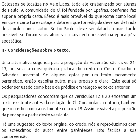
Colossos se localiza no Vale Licos, todo ele cristianizado por alunos
de Paulo. A comunidade de Cl foi fundada por Epafras, conforme faz
supor a própria carta. Éfeso é mais provável do que Roma como local
em que a carta foi escrita,e a data em que foi redigida deve ser definida
de acordo com o autor: Se foi Paulo, deve ser datada o mais tarde
possível; se foram seus alunos, o mais cedo possível na época pós-
apostólica.
II - Considerações sobre o texto.
Uma alternativa sugerida para a pregação da Ascensão são os vs 21-
23, ou seja, a consequência pratica do credo no Cristo Criador e
Salvador universal. Se alguém optar por um texto meramente
parenético, então escolha outro, mais preciso e claro. Este aqui só
poder ser usado como base de prédica em relação ao texto anterior.
Os pesquisadores concordam que os versículos 12 a 20 encerram um
texto existente antes da redação de Cl. Concordam, contudo, também
que o credo começa realmente com o v 15. Assim é viável a proposição
da perícope a partir deste versículo.
Há uma sugestão do texto original do credo. Nós a reproduzimos com
os acréscimos do autor entre parênteses. Isto facilita a sua
compreensão: