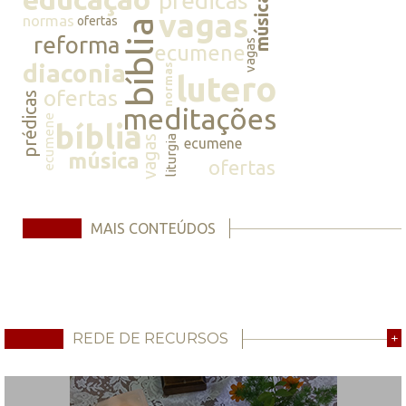
prédicas
música
vagas
normas
ofertas
bíblia
reforma
vagas
ecumene
diaconia
normas
lutero
ofertas
prédicas
meditações
ecumene
bíblia
vagas
liturgia
ecumene
música
ofertas
MAIS CONTEÚDOS
REDE DE RECURSOS
+