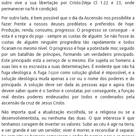
outro vive a sua libertação por Cristo.(Veja Cl 1.22 e 23, onde
permanecer na fé é condição).
Por outro lado, é bem possível que o dia da Ascensão nos possibilite a
fazer frente a nossos deuses prediletos e preferidos de hoje:
Produção, renda, consumo, progresso. O progresso se consegue - e
esta é a regra do jogo - sempre as custas de alguém. Se não fosse às
custas de alguém ninguém progrediria tão rapidamente e todos
ficariam no mesmo nível. O progresso é hoje a potestade mor, seguido
por um batalhão de príncipes, formando um verdadeiro principado.
Este principado está a serviço de si mesmo. Ele sujeita os homens a
suas leis e os escraviza a suas determinações. É evidente que não há
fuga ideológica. A fuga
hippie
como solução global é impossível, e a
solução ideológica muda apenas a cor ou o nome dos poderes e do
principado. A solução deve ser dada às pessoas aqui e agora. Elas
devem saber quem é o Senhor e constatar, por conseguinte, a função
real destes poderes endeusados por todos e condenados pela
ascensão da cruz de Jesus Cristo.
Não importa qual a atualização escolhida, se a religiosa ou se a
desenvolvimentista, ou nenhuma das duas. O que interessa é que
tenhamos coragem de inverter os valores: Subir ao céu é agir na terra,
e ser grande é ser um servidor; viver é morrer, e reconciliar é separar.