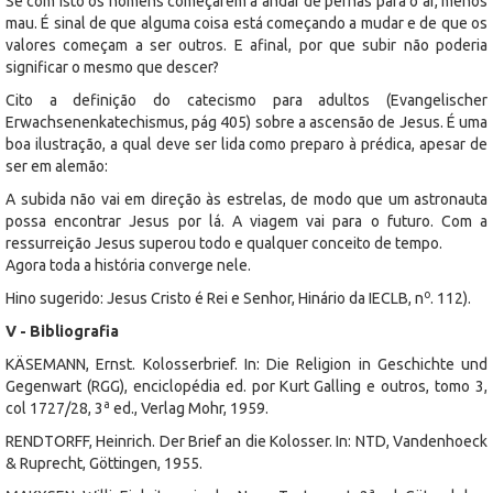
Se com isto os homens começarem a andar de pernas para o ar, menos
mau. É sinal de que alguma coisa está começando a mudar e de que os
valores começam a ser outros. E afinal, por que subir não poderia
significar o mesmo que descer?
Cito a definição do catecismo para adultos (Evangelischer
Erwachsenenkatechismus, pág 405) sobre a ascensão de Jesus. É uma
boa ilustração, a qual deve ser lida como preparo à prédica, apesar de
ser em alemão:
A subida não vai em direção às estrelas, de modo que um astronauta
possa encontrar Jesus por lá. A viagem vai para o futuro. Com a
ressurreição Jesus superou todo e qualquer conceito de tempo.
Agora toda a história converge nele.
o
Hino sugerido: Jesus Cristo é Rei e Senhor, Hinário da IECLB, n
. 112).
V - Bibliografia
KÄSEMANN, Ernst. Kolosserbrief. In: Die Religion in Geschichte und
Gegenwart (RGG), enciclopédia ed. por Kurt Galling e outros, tomo 3,
a
col 1727/28, 3
ed., Verlag Mohr, 1959.
RENDTORFF, Heinrich. Der Brief an die Kolosser. In: NTD, Vandenhoeck
& Ruprecht, Göttingen, 1955.
a