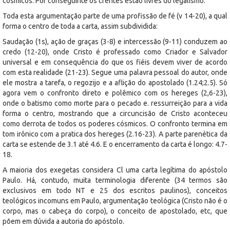
cósmicos. Por conseguinte os crentes estão livres do legalismo.
Toda esta argumentação parte de uma profissão de fé (v 14-20), a qual
forma o centro de toda a carta, assim subdividida:
Saudação (1s), ação de graças (3-8) e intercessão (9-11) conduzem ao
credo (12-20), onde Cristo é professado como Criador e Salvador
universal e em consequência do que os fiéis devem viver de acordo
com esta realidade (21-23). Segue uma palavra pessoal do autor, onde
ele mostra a tarefa, o regozijo e a aflição do apostolado (1.24;2.5). Só
agora vem o confronto direto e polêmico com os hereges (2,6-23),
onde o batismo como morte para o pecado e. ressurreição para a vida
forma o centro, mostrando que a circuncisão de Cristo aconteceu
como derrota de todos os poderes cósmicos. O confronto termina em
tom irônico com a pratica dos hereges (2.16-23). A parte parenética da
carta se estende de 3.1 até 4.6. E o encerramento da carta é longo: 4.7-
18.
A maioria dos exegetas considera Cl uma carta legítima do apóstolo
Paulo. Há, contudo, muita terminologia diferente (34 termos são
exclusivos em todo NT e 25 dos escritos paulinos), conceitos
teológicos incomuns em Paulo, argumentação teológica (Cristo não é o
corpo, mas o cabeça do corpo), o conceito de apostolado, etc, que
põem em dúvida a autoria do apóstolo.