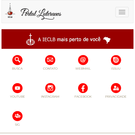
Toggle
naviga
BUSCA
CONTATO
WEBMAIL
ISSUU
YOUTUBE
INSTAGRAM
FACEBOOK
PRIVACIDADE
SIG