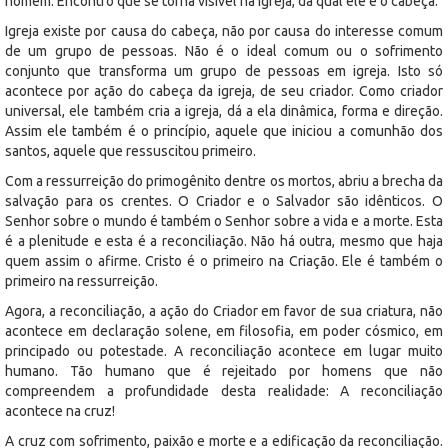
homem. Encontro que se torna visível na igreja, da qual ele é o cabeça.
Igreja existe por causa do cabeça, não por causa do interesse comum
de um grupo de pessoas. Não é o ideal comum ou o sofrimento
conjunto que transforma um grupo de pessoas em igreja. Isto só
acontece por ação do cabeça da igreja, de seu criador. Como criador
universal, ele também cria a igreja, dá a ela dinâmica, forma e direção.
Assim ele também é o princípio, aquele que iniciou a comunhão dos
santos, aquele que ressuscitou primeiro.
Com a ressurreição do primogênito dentre os mortos, abriu a brecha da
salvação para os crentes. O Criador e o Salvador são idênticos. O
Senhor sobre o mundo é também o Senhor sobre a vida e a morte. Esta
é a plenitude e esta é a reconciliação. Não há outra, mesmo que haja
quem assim o afirme. Cristo é o primeiro na Criação. Ele é também o
primeiro na ressurreição.
Agora, a reconciliação, a ação do Criador em favor de sua criatura, não
acontece em declaração solene, em filosofia, em poder cósmico, em
principado ou potestade. A reconciliação acontece em lugar muito
humano. Tão humano que é rejeitado por homens que não
compreendem a profundidade desta realidade: A reconciliação
acontece na cruz!
A cruz com sofrimento, paixão e morte e a edificação da reconciliação.