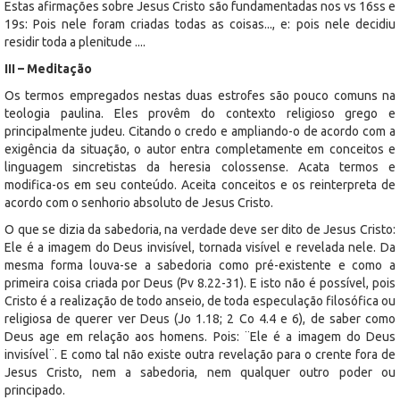
Estas afirmações sobre Jesus Cristo são fundamentadas nos vs 16ss e
19s: Pois nele foram criadas todas as coisas..., e: pois nele decidiu
residir toda a plenitude ....
III – Meditação
Os termos empregados nestas duas estrofes são pouco comuns na
teologia paulina. Eles provêm do contexto religioso grego e
principalmente judeu. Citando o credo e ampliando-o de acordo com a
exigência da situação, o autor entra completamente em conceitos e
linguagem sincretistas da heresia colossense. Acata termos e
modifica-os em seu conteúdo. Aceita conceitos e os reinterpreta de
acordo com o senhorio absoluto de Jesus Cristo.
O que se dizia da sabedoria, na verdade deve ser dito de Jesus Cristo:
Ele é a imagem do Deus invisível, tornada visível e revelada nele. Da
mesma forma louva-se a sabedoria como pré-existente e como a
primeira coisa criada por Deus (Pv 8.22-31). E isto não é possível, pois
Cristo é a realização de todo anseio, de toda especulação filosófica ou
religiosa de querer ver Deus (Jo 1.18; 2 Co 4.4 e 6), de saber como
Deus age em relação aos homens. Pois: ¨Ele é a imagem do Deus
invisível¨. E como tal não existe outra revelação para o crente fora de
Jesus Cristo, nem a sabedoria, nem qualquer outro poder ou
principado.