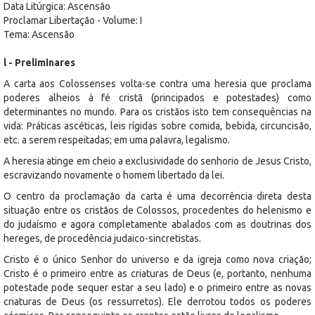
Data Litúrgica: Ascensão
Proclamar Libertação - Volume: I
Tema: Ascensão
l - Preliminares
A carta aos Colossenses volta-se contra uma heresia que proclama
poderes alheios à fé cristã (principados e potestades) como
determinantes no mundo. Para os cristãos isto tem consequências na
vida: Práticas ascéticas, leis rígidas sobre comida, bebida, circuncisão,
etc. a serem respeitadas; em uma palavra, legalismo.
A heresia atinge em cheio a exclusividade do senhorio de Jesus Cristo,
escravizando novamente o homem libertado da lei.
O centro da proclamação da carta é uma decorrência direta desta
situação entre os cristãos de Colossos, procedentes do helenismo e
do judaísmo e agora completamente abalados com as doutrinas dos
hereges, de procedência judaico-sincretistas.
Cristo é o único Senhor do universo e da igreja como nova criação;
Cristo é o primeiro entre as criaturas de Deus (e, portanto, nenhuma
potestade pode sequer estar a seu lado) e o primeiro entre as novas
criaturas de Deus (os ressurretos). Ele derrotou todos os poderes