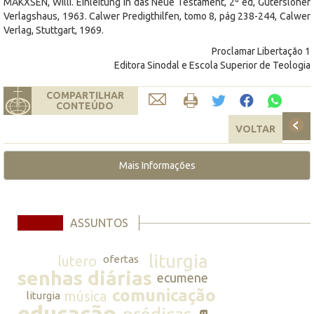
MAKXSEN, Willi. Einleitung in das Neue Testament, 2
ed, Gütersloher
Verlagshaus, 1963. Calwer Predigthilfen, tomo 8, pág 238-244, Calwer
Verlag, Stuttgart, 1969.
Proclamar Libertação 1
Editora Sinodal e Escola Superior de Teologia
COMPARTILHAR
CONTEÚDO
VOLTAR
Mais Informações
ASSUNTOS
liturgia
lutero
ofertas
senhas diárias
ecumene
comunicação
música
liturgia
educação