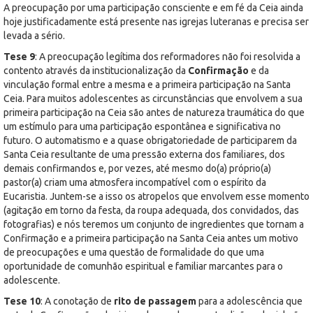
A preocupação por uma participação consciente e em fé da Ceia ainda
hoje justificadamente está presente nas igrejas luteranas e precisa ser
levada a sério.
Tese 9
: A preocupação legítima dos reformadores não foi resolvida a
contento através da institucionalização da
Confirmação
e da
vinculação formal entre a mesma e a primeira participação na Santa
Ceia. Para muitos adolescentes as circunstâncias que envolvem a sua
primeira participação na Ceia são antes de natureza traumática do que
um estímulo para uma participação espontânea e significativa no
futuro. O automatismo e a quase obrigatoriedade de participarem da
Santa Ceia resultante de uma pressão externa dos familiares, dos
demais confirmandos e, por vezes, até mesmo do(a) próprio(a)
pastor(a) criam uma atmosfera incompatível com o espírito da
Eucaristia. Juntem-se a isso os atropelos que envolvem esse momento
(agitação em torno da festa, da roupa adequada, dos convidados, das
fotografias) e nós teremos um conjunto de ingredientes que tornam a
Confirmação e a primeira participação na Santa Ceia antes um motivo
de preocupações e uma questão de formalidade do que uma
oportunidade de comunhão espiritual e familiar marcantes para o
adolescente.
Tese 10
: A conotação de
rito de passagem
para a adolescência que