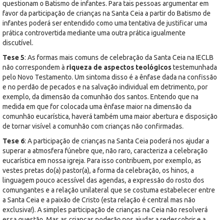
questionam o Batismo de infantes. Para tais pessoas argumentar em
favor da participação de crianças na Santa Ceia a partir do Batismo de
infantes poderá ser entendido como uma tentativa de justificar uma
prática controvertida mediante uma outra prática igualmente
discutível.
Tese 5
: As formas mais comuns de celebração da Santa Ceia na IECLB
não correspondem à
riqueza de aspectos teológicos
testemunhada
pelo Novo Testamento. Um sintoma disso é a ênfase dada na confissão
e no perdão de pecados e na salvação individual em detrimento, por
exemplo, da dimensão da comunhão dos santos. Entendo que na
medida em que for colocada uma ênfase maior na dimensão da
comunhão eucarística, haverá também uma maior abertura e disposição
de tornar visível a comunhão com crianças não confirmadas.
Tese 6
: A participação de crianças na Santa Ceia poderá nos ajudar a
superar a atmosfera fúnebre que, não raro, caracteriza a celebração
eucarística em nossa igreja. Para isso contribuem, por exemplo, as
vestes pretas do(a) pastor(a), a forma da celebração, os hinos, a
linguagem pouco acessível das agendas, a expressão do rosto dos
comungantes e a relação unilateral que se costuma estabelecer entre
a Santa Ceia e a paixão de Cristo (esta relação é central mas não
exclusiva!). A simples participação de crianças na Ceia não resolverá
essa questão. Mas as crianças poderão nos ajudar a redescobrir e a