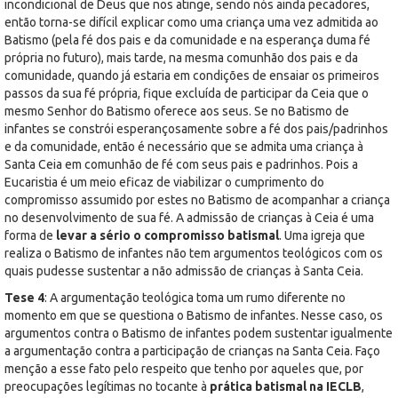
incondicional de Deus que nos atinge, sendo nós ainda pecadores,
então torna-se difícil explicar como uma criança uma vez admitida ao
Batismo (pela fé dos pais e da comunidade e na esperança duma fé
própria no futuro), mais tarde, na mesma comunhão dos pais e da
comunidade, quando já estaria em condições de ensaiar os primeiros
passos da sua fé própria, fique excluída de participar da Ceia que o
mesmo Senhor do Batismo oferece aos seus. Se no Batismo de
infantes se constrói esperançosamente sobre a fé dos pais/padrinhos
e da comunidade, então é necessário que se admita uma criança à
Santa Ceia em comunhão de fé com seus pais e padrinhos. Pois a
Eucaristia é um meio eficaz de viabilizar o cumprimento do
compromisso assumido por estes no Batismo de acompanhar a criança
no desenvolvimento de sua fé. A admissão de crianças à Ceia é uma
forma de
levar a sério o compromisso batismal
. Uma igreja que
realiza o Batismo de infantes não tem argumentos teológicos com os
quais pudesse sustentar a não admissão de crianças à Santa Ceia.
Tese 4
: A argumentação teológica toma um rumo diferente no
momento em que se questiona o Batismo de infantes. Nesse caso, os
argumentos contra o Batismo de infantes podem sustentar igualmente
a argumentação contra a participação de crianças na Santa Ceia. Faço
menção a esse fato pelo respeito que tenho por aqueles que, por
preocupações legítimas no tocante à
prática batismal na IECLB
,