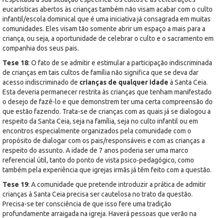
eucarísticas abertos às crianças também não visam acabar com o culto
infantil/escola dominical que é uma iniciativa já consagrada em muitas
comunidades. Eles visam tão somente abrir um espaço a mais para a
criança, ou seja, a oportunidade de celebrar o culto e o sacramento em
companhia dos seus pais.
Tese 18
: O fato de se admitir e estimular a participação indiscriminada
de crianças em tais cultos de família não significa que se deva dar
acesso indiscriminado de
crianças de qualquer idade
à Santa Ceia.
Esta deveria permanecer restrita às crianças que tenham manifestado
o desejo de fazê-lo e que demonstrem ter uma certa compreensão do
que estão fazendo. Trata-se de crianças com as quais já se dialogou a
respeito da Santa Ceia, seja na família, seja no culto infantil ou em
encontros especialmente organizados pela comunidade com o
propósito de dialogar com os pais/responsáveis e com as crianças a
respeito do assunto. A idade de 7 anos poderia ser uma marco
referencial útil, tanto do ponto de vista psico-pedagógico, como
também pela experiência que igrejas irmãs já têm feito com a questão.
Tese 19
: A comunidade que pretende introduzir a prática de admitir
crianças à Santa Ceia precisa ser cautelosa no trato da questão.
Precisa-se ter consciência de que isso fere uma tradição
profundamente arraigada na igreja. Haverá pessoas que verão na