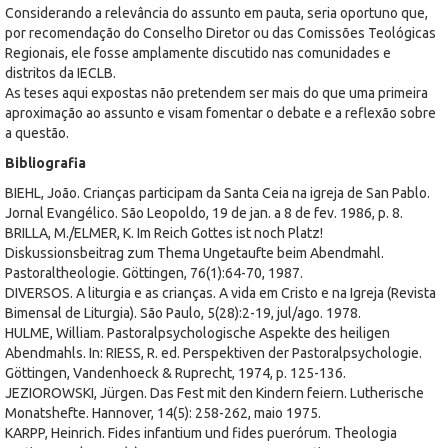
Considerando a relevância do assunto em pauta, seria oportuno que,
por recomendação do Conselho Diretor ou das Comissões Teológicas
Regionais, ele fosse amplamente discutido nas comunidades e
distritos da IECLB.
As teses aqui expostas não pretendem ser mais do que uma primeira
aproximação ao assunto e visam fomentar o debate e a reflexão sobre
a questão.
Bibliografia
BIEHL, João. Crianças participam da Santa Ceia na igreja de San Pablo.
Jornal Evangélico. São Leopoldo, 19 de jan. a 8 de fev. 1986, p. 8.
BRILLA, M./ELMER, K. Im Reich Gottes ist noch Platz!
Diskussionsbeitrag zum Thema Ungetaufte beim Abendmahl.
Pastoraltheologie. Göttingen, 76(1):64-70, 1987.
DIVERSOS. A liturgia e as crianças. A vida em Cristo e na Igreja (Revista
Bimensal de Liturgia). São Paulo, 5(28):2-19, jul/ago. 1978.
HULME, William. Pastoralpsychologische Aspekte des heiligen
Abendmahls. In: RIESS, R. ed. Perspektiven der Pastoralpsychologie.
Göttingen, Vandenhoeck & Ruprecht, 1974, p. 125-136.
JEZIOROWSKI, Jürgen. Das Fest mit den Kindern feiern. Lutherische
Monatshefte. Hannover, 14(5): 258-262, maio 1975.
KARPP, Heinrich. Fides infantium und fides puerórum. Theologia