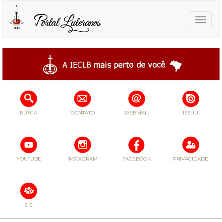
Toggle
naviga
BUSCA
CONTATO
WEBMAIL
ISSUU
YOUTUBE
INSTAGRAM
FACEBOOK
PRIVACIDADE
SIG