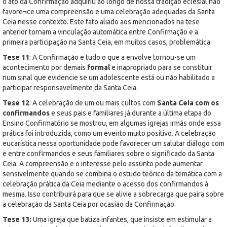
o ato da Confirmação adquiriu ao longo de nossa tradição eclesial não
favore¬ce uma compreensão e uma celebração adequadas da Santa
Ceia nesse contexto. Este fato aliado aos mencionados na tese
anterior tornam a vinculação automática entre Confirmação e a
primeira participação na Santa Ceia, em muitos casos, problemática.
Tese 11
: A Confirmação e tudo o que a envolve tornou-se um
acontecimento por demais
formal
e inapropriado para se constituir
num sinal que evidencie se um adolescente está ou não habilitado a
participar responsavelmente da Santa Ceia.
Tese 12
: A celebração de um ou mais cultos com
Santa Ceia com os
confirmandos
e seus pais e familiares já durante a última etapa do
Ensino Confirmatório se mostrou, em algumas igrejas irmãs onde essa
prática foi introduzida, como um evento muito positivo. A celebração
eucarística nessa oportunidade pode favorecer um salutar diálogo com
e entre confirmandos e seus familiares sobre o significado da Santa
Ceia. A compreensão e o interesse pelo assunto pode aumentar
sensivelmente quando se combina o estudo teórico da temática com a
celebração prática da Ceia mediante o acesso dos confirmandos à
mesma. Isso contribuirá para que se alivie a sobrecarga que paira sobre
a celebração da Santa Ceia por ocasião da Confirmação.
Tese 13:
Uma igreja que batiza infantes, que insiste em estimular a