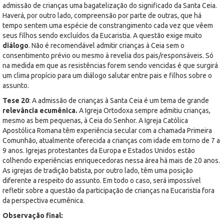
admissão de crianças uma bagatelização do significado da Santa Ceia.
Haverá, por outro lado, compreensão por parte de outras, que há
tempo sentem uma espécie de constrangimento cada vez que vêem
seus filhos sendo excluídos da Eucaristia. A questão exige muito
diálogo
. Não é recomendável admitir crianças à Ceia sem o
consentimento prévio ou mesmo à revelia dos pais/responsáveis. Só
na medida em que as resistências forem sendo vencidas é que surgirá
um clima propício para um diálogo salutar entre pais e filhos sobre o
assunto.
Tese 20
: A admissão de crianças à Santa Ceia é um tema de grande
relevância ecumênica.
A Igreja Ortodoxa sempre admitiu crianças,
mesmo as bem pequenas, à Ceia do Senhor. A Igreja Católica
Apostólica Romana têm experiência secular com a chamada Primeira
Comunhão, atualmente oferecida a crianças com idade em torno de 7 a
9 anos. Igrejas protestantes da Europa e Estados Unidos estão
colhendo experiências enriquecedoras nessa área há mais de 20 anos.
As igrejas de tradição batista, por outro lado, têm uma posição
diferente a respeito do assunto. Em todo o caso, será impossível
refletir sobre a questão da participação de crianças na Eucaristia fora
da perspectiva ecumênica.
Observação final: