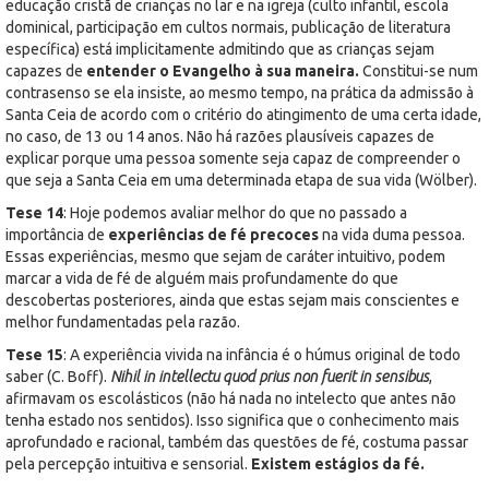
educação cristã de crianças no lar e na igreja (culto infantil, escola
dominical, participação em cultos normais, publicação de literatura
específica) está implicitamente admitindo que as crianças sejam
capazes de
entender o Evangelho à sua maneira.
Constitui-se num
contrasenso se ela insiste, ao mesmo tempo, na prática da admissão à
Santa Ceia de acordo com o critério do atingimento de uma certa idade,
no caso, de 13 ou 14 anos. Não há razões plausíveis capazes de
explicar porque uma pessoa somente seja capaz de compreender o
que seja a Santa Ceia em uma determinada etapa de sua vida (Wölber).
Tese 14
: Hoje podemos avaliar melhor do que no passado a
importância de
experiências de fé precoces
na vida duma pessoa.
Essas experiências, mesmo que sejam de caráter intuitivo, podem
marcar a vida de fé de alguém mais profundamente do que
descobertas posteriores, ainda que estas sejam mais conscientes e
melhor fundamentadas pela razão.
Tese 15
: A experiência vivida na infância é o húmus original de todo
saber (C. Boff).
Nihil in intellectu quod prius non fuerit in sensibus
,
afirmavam os escolásticos (não há nada no intelecto que antes não
tenha estado nos sentidos). Isso significa que o conhecimento mais
aprofundado e racional, também das questões de fé, costuma passar
pela percepção intuitiva e sensorial.
Existem estágios da fé.