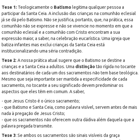
Tese 1:
Teologicamente o
Batismo
legitima qualquer pessoa a
participar da Santa Ceia. A inclusão das crianças na comunhão eclesial
já se dá pelo Batismo. Não se justifica, portanto, que, na prática, essa
comunhão não se expresse e não se vivencie no momento em que a
comunhão eclesial e a comunhão com Cristo encontram a sua
expressão maior, a saber, na celebração eucarística. Uma igreja que
batiza infantes mas exclui crianças da Santa Ceia está
institucionalizando uma séria contradição.
Tese 2
: A nossa prática atual sugere que o Batismo se destine a
crianças e a Santa Ceia a adultos. Uma
distinção
tão rígida no tocante
aos destinatários de cada um dos sacramentos não tem base teológica.
Mesmo que seja importante ser mantida a especificidade de cada
sacramento, no tocante a seu significado devem predominar os
aspectos que eles têm em comum. A saber,
- que Jesus Cristo é o único sacramento;
- que Batismo e Santa Ceia, como palavra visível, servem antes de mais
nada à pregação de Jesus Cristo;
- que os sacramentos não oferecem outra dádiva além daquela que a
palavra pregada transmite.
Tese 3
: Se ambos os sacramentos são sinais visíveis da graça