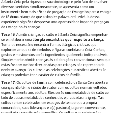
A Santa Ceia, pela riqueza de sua simbologia e pelo fato de envolver
diversos sentidos simultaneamente, se apresenta como um
instrumento bem mais eficaz de pregação do Evangelho para o estágio
de fé duma criança do que a simples palavra oral. Privá-la dessa
experiência significa desprezar uma oportunidade ímpar de pregação
do Evangelho às crianças.
Tese 16
: Admitir crianças ao culto e à Santa Ceia significa empenhar-
se em elaborar uma
liturgia eucarística que respeite a criança
.
Torna-se necessário encontrar formas litúrgicas criativas que
explorem a riqueza de símbolos e figuras contidas na Ceia. Cantos,
gestos e movimentos serão ingredientes igualmente indispensáveis.
Simplesmente admitir crianças às celebrações convencionais sem que
estas fossem melhor direcionadas para crianças não representaria
nenhum avanço. Os cultos e as celebrações eucarísticas abertos às
crianças poderiam ter o caráter de cultos de família.
Tese 17:
Os cultos de família com celebração da Santa Ceia aberta a
crianças não têm o intuito de acabar com os cultos normais voltados
especificamente aos adultos. Eles serão uma modalidade de culto ao
lado de outras modalidades conhecidas e praticadas na igreja. Tais
cultos seriam celebrados em espaços de tempo que a própria
comunidade, suas lideranças e o(a) pastor(a) julgarem conveniente,
respeitada a sua situação específica. Os cultos e as celebrações