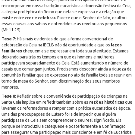
reincorporar em nossa tradição eucarística a dimensão festiva da Ceia,
a alegria proléptica do Reino que nela se expressa e a relação que
existe entre
crer e celebrar.
Parece que o Senhor de fato, ocultou
essas cousas aos sábios e entendidos e as revelou aos pequeninos
(Mt 11.25).
Tese 7
: Há sinais evidentes de que a forma convencional de
celebração da Ceia na IECLB não dá oportunidade a que os
laços
familiares
cheguem a se expressar em toda sua plenitude. Estamos
deixando para trás os tempos em que os homens e mulheres
participavam separadamente da Ceia. Está aumentando o número de
casais que comungam juntos. Precisamos descobrir ainda a riqueza da
comunhão familiar que se expressa no ato da família toda se reunir em
torno da mesa do Senhor, sem discriminação dos seus membros
menores.
Tese 8
: Refletir sobre a conveniência da participação de crianças na
Santa Ceia implica em refletir também sobre as
razões históricas
que
levaram os reformadores a romper com a prática eucarística da época.
Uma das preocupações de Lutero foi a de impedir que alguém
participasse da Ceia sem compreender o seu real significado. Eis
porque se introduziu a catequese e posteriormente a Confirmação
para assegurar uma participação mais consciente e em fé da Eucaristia.