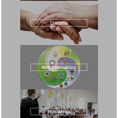
Diaconia
Ano Eclesiástico
Homilética