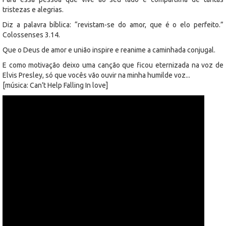
tristezas e alegrias.
Diz a palavra bíblica: “revistam-se do amor, que é o elo perfeito.”
Colossenses 3.14.
Que o Deus de amor e união inspire e reanime a caminhada conjugal.
E como motivação deixo uma canção que ficou eternizada na voz de
Elvis Presley, só que vocês vão ouvir na minha humilde voz...
[música: Can’t Help Falling In love]