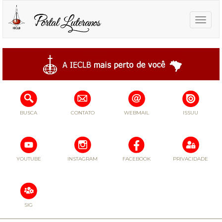
Toggle
naviga
BUSCA
CONTATO
WEBMAIL
ISSUU
YOUTUBE
INSTAGRAM
FACEBOOK
PRIVACIDADE
SIG