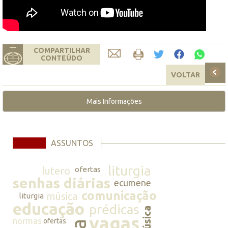
COMPARTILHAR
CONTEÚDO
VOLTAR
Mais Informações
ASSUNTOS
liturgia
lutero
ofertas
senhas diárias
ecumene
comunicação
música
liturgia
educação
prédicas
música
vagas
normas
ofertas