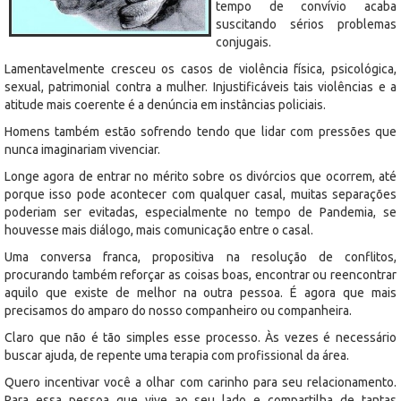
tempo de convívio acaba
suscitando sérios problemas
conjugais.
Lamentavelmente cresceu os casos de violência física, psicológica,
sexual, patrimonial contra a mulher. Injustificáveis tais violências e a
atitude mais coerente é a denúncia em instâncias policiais.
Homens também estão sofrendo tendo que lidar com pressões que
nunca imaginariam vivenciar.
Longe agora de entrar no mérito sobre os divórcios que ocorrem, até
porque isso pode acontecer com qualquer casal, muitas separações
poderiam ser evitadas, especialmente no tempo de Pandemia, se
houvesse mais diálogo, mais comunicação entre o casal.
Uma conversa franca, propositiva na resolução de conflitos,
procurando também reforçar as coisas boas, encontrar ou reencontrar
aquilo que existe de melhor na outra pessoa. É agora que mais
precisamos do amparo do nosso companheiro ou companheira.
Claro que não é tão simples esse processo. Às vezes é necessário
buscar ajuda, de repente uma terapia com profissional da área.
Quero incentivar você a olhar com carinho para seu relacionamento.
Para essa pessoa que vive ao seu lado e compartilha de tantas