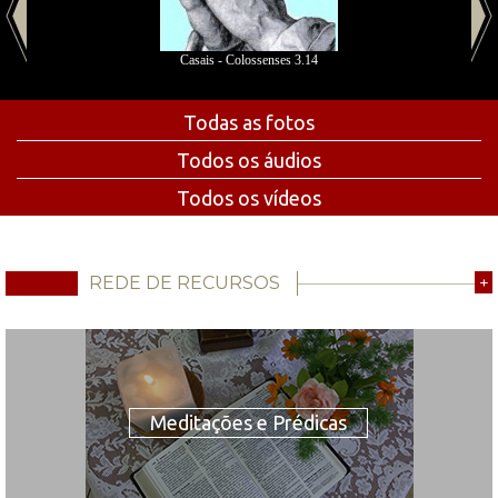
Casais - Colossenses 3.14
Todas as fotos
Todos os áudios
Todos os vídeos
REDE DE RECURSOS
+
Meditações e Prédicas