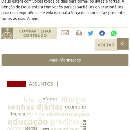
Deus estará com vocês todos os dias para torná-los livres e fortes. A
bênção de Deus estará com vocês para capacitá-los e vocacioná-los
para uma experiência de vida na qual a força do amor se faz presente
todos os dias. Amém.
COMPARTILHAR
CONTEÚDO
VOLTAR
Mais Informações
ASSUNTOS
liturgia
lutero
ofertas
senhas diárias
ecumene
comunicação
música
liturgia
educação
prédicas
música
vagas
normas
ofertas