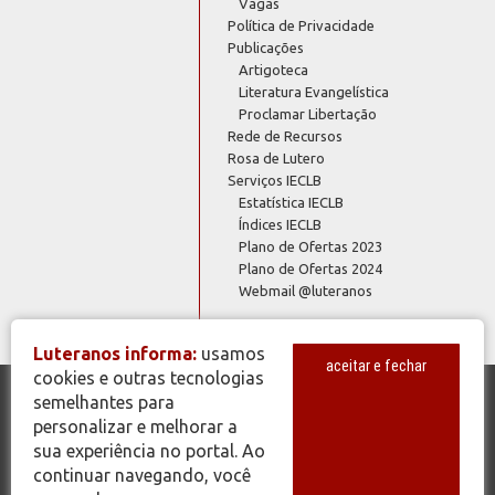
Vagas
Política de Privacidade
Publicações
Artigoteca
Literatura Evangelística
Proclamar Libertação
Rede de Recursos
Rosa de Lutero
Serviços IECLB
Estatística IECLB
Índices IECLB
Plano de Ofertas 2023
Plano de Ofertas 2024
Webmail @luteranos
Luteranos informa:
usamos
aceitar e fechar
cookies e outras tecnologias
semelhantes para
© Copyright 2026 - Todos os Direitos Reservados - IECLB - Igreja
personalizar e melhorar a
Evangélica de Confissão Luterana no Brasil - Portal Luteranos -
sua experiência no portal. Ao
www.luteranos.com.br
continuar navegando, você