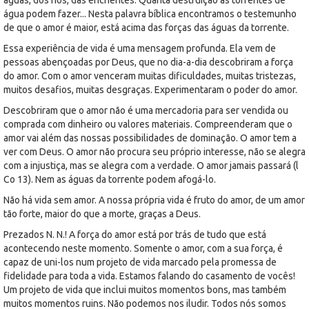
água podem fazer... Nesta palavra bíblica encontramos o testemunho
de que o amor é maior, está acima das forças das águas da torrente.
Essa experiência de vida é uma mensagem profunda. Ela vem de
pessoas abençoadas por Deus, que no dia-a-dia descobriram a força
do amor. Com o amor venceram muitas dificuldades, muitas tristezas,
muitos desafios, muitas desgraças. Experimentaram o poder do amor.
Descobriram que o amor não é uma mercadoria para ser vendida ou
comprada com dinheiro ou valores materiais. Compreenderam que o
amor vai além das nossas possibilidades de dominação. O amor tem a
ver com Deus. O amor não procura seu próprio interesse, não se alegra
com a injustiça, mas se alegra com a verdade. O amor jamais passará (l
Co 13). Nem as águas da torrente podem afogá-lo.
Não há vida sem amor. A nossa própria vida é fruto do amor, de um amor
tão forte, maior do que a morte, graças a Deus.
Prezados N. N.! A força do amor está por trás de tudo que está
acontecendo neste momento. Somente o amor, com a sua força, é
capaz de uni-los num projeto de vida marcado pela promessa de
fidelidade para toda a vida. Estamos falando do casamento de vocês!
Um projeto de vida que inclui muitos momentos bons, mas também
muitos momentos ruins. Não podemos nos iludir. Todos nós somos