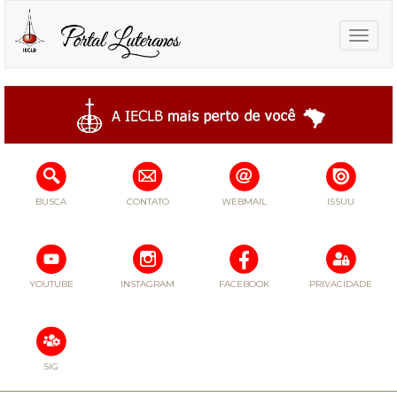
Toggle
naviga
BUSCA
CONTATO
WEBMAIL
ISSUU
YOUTUBE
INSTAGRAM
FACEBOOK
PRIVACIDADE
SIG