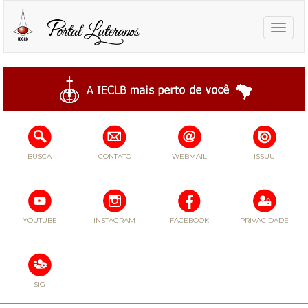
Toggle
naviga
BUSCA
CONTATO
WEBMAIL
ISSUU
YOUTUBE
INSTAGRAM
FACEBOOK
PRIVACIDADE
SIG