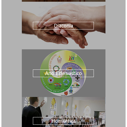
Diaconia
Ano Eclesiástico
Homilética