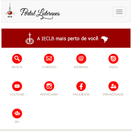
Toggle
naviga
BUSCA
CONTATO
WEBMAIL
ISSUU
YOUTUBE
INSTAGRAM
FACEBOOK
PRIVACIDADE
SIG