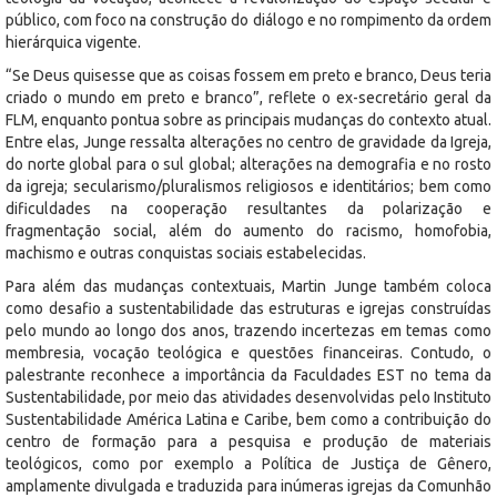
público, com foco na construção do diálogo e no rompimento da ordem
hierárquica vigente.
“Se Deus quisesse que as coisas fossem em preto e branco, Deus teria
criado o mundo em preto e branco”, reflete o ex-secretário geral da
FLM, enquanto pontua sobre as principais mudanças do contexto atual.
Entre elas, Junge ressalta alterações no centro de gravidade da Igreja,
do norte global para o sul global; alterações na demografia e no rosto
da igreja; secularismo/pluralismos religiosos e identitários; bem como
dificuldades na cooperação resultantes da polarização e
fragmentação social, além do aumento do racismo, homofobia,
machismo e outras conquistas sociais estabelecidas.
Para além das mudanças contextuais, Martin Junge também coloca
como desafio a sustentabilidade das estruturas e igrejas construídas
pelo mundo ao longo dos anos, trazendo incertezas em temas como
membresia, vocação teológica e questões financeiras. Contudo, o
palestrante reconhece a importância da Faculdades EST no tema da
Sustentabilidade, por meio das atividades desenvolvidas pelo Instituto
Sustentabilidade América Latina e Caribe, bem como a contribuição do
centro de formação para a pesquisa e produção de materiais
teológicos, como por exemplo a Política de Justiça de Gênero,
amplamente divulgada e traduzida para inúmeras igrejas da Comunhão