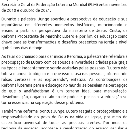
Secretário Geral da Federação Luterana Mundial (FLM) entre novembro
de 2010 e outubro de 2021.
Durante a palestra, Junge abordou a perspectiva da educação e sua
importância em diferentes momentos históricos, mencionando o
ensino a partir da perspectiva do ministério de Jesus Cristo, da
Reforma Protestante de Martinho Lutero e, por fim, da educação como
chave para as transformações e desafios presentes na Igreja a nível
global nos dias de hoje.
Ao falar do chamado para dar início à Reforma, o palestrante relembra a
preocupação de Lutero com os abusos e inverdades criadas pela Igreja
na época e inocentemente sendo acatadas pelas pessoas. “Lutero não
tolera o abuso teológico e o que isso causa nas pessoas, oferecendo
falsas certezas e as explorando”, enfatiza. As contribuições da
Reforma luterana para a educação no mundo se baseiam na percepção
de que o analfabetismo é um terreno ideal para manipulação,
desinformação, engano e abuso de poder e, por isso, a educação se
torna essencial na superação desse problema.
Também na Reforma, pontua Junge, Lutero resgata o protagonismo e a
responsabilidade do povo de Deus na vida da Igreja, por meio do
sacerdócio universal de todas as pessoas crentes. Por meio da
teologia da vocação, acontece a revalorização do espaço secular e