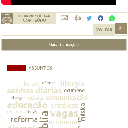
COMPARTILHAR
CONTEÚDO
VOLTAR
Mais Informações
ASSUNTOS
liturgia
lutero
ofertas
senhas diárias
ecumene
comunicação
música
liturgia
educação
prédicas
música
vagas
normas
ofertas
bíblia
reforma
vagas
ecumene