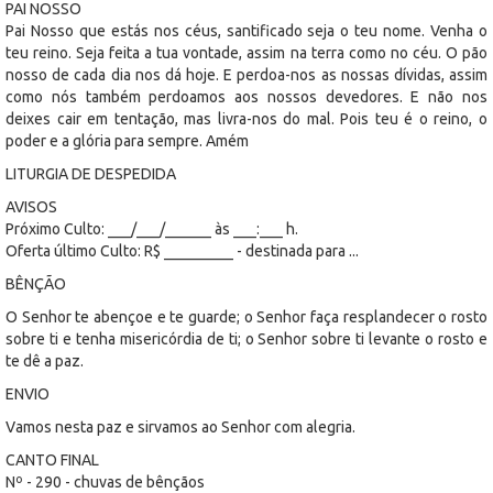
PAI NOSSO
Pai Nosso que estás nos céus, santificado seja o teu nome. Venha o
teu reino. Seja feita a tua vontade, assim na terra como no céu. O pão
nosso de cada dia nos dá hoje. E perdoa-nos as nossas dívidas, assim
como nós também perdoamos aos nossos devedores. E não nos
deixes cair em tentação, mas livra-nos do mal. Pois teu é o reino, o
poder e a glória para sempre. Amém
LITURGIA DE DESPEDIDA
AVISOS
Próximo Culto: ___/___/______ às ___:___ h.
Oferta último Culto: R$ _________ - destinada para ...
BÊNÇÃO
O Senhor te abençoe e te guarde; o Senhor faça resplandecer o rosto
sobre ti e tenha misericórdia de ti; o Senhor sobre ti levante o rosto e
te dê a paz.
ENVIO
Vamos nesta paz e sirvamos ao Senhor com alegria.
CANTO FINAL
Nº - 290 - chuvas de bênçãos