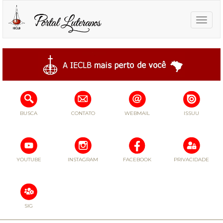
Toggle
naviga
BUSCA
CONTATO
WEBMAIL
ISSUU
YOUTUBE
INSTAGRAM
FACEBOOK
PRIVACIDADE
SIG