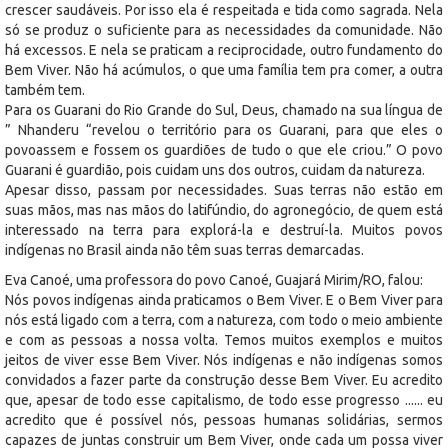
crescer saudáveis. Por isso ela é respeitada e tida como sagrada. Nela
só se produz o suficiente para as necessidades da comunidade. Não
há excessos. E nela se praticam a reciprocidade, outro fundamento do
Bem Viver. Não há acúmulos, o que uma família tem pra comer, a outra
também tem.
Para os Guarani do Rio Grande do Sul, Deus, chamado na sua língua de
” Nhanderu “revelou o território para os Guarani, para que eles o
povoassem e fossem os guardiões de tudo o que ele criou.” O povo
Guarani é guardião, pois cuidam uns dos outros, cuidam da natureza.
Apesar disso, passam por necessidades. Suas terras não estão em
suas mãos, mas nas mãos do latifúndio, do agronegócio, de quem está
interessado na terra para explorá-la e destruí-la. Muitos povos
indígenas no Brasil ainda não têm suas terras demarcadas.
Eva Canoé, uma professora do povo Canoé, Guajará Mirim/RO, falou:
Nós povos indígenas ainda praticamos o Bem Viver. E o Bem Viver para
nós está ligado com a terra, com a natureza, com todo o meio ambiente
e com as pessoas a nossa volta. Temos muitos exemplos e muitos
jeitos de viver esse Bem Viver. Nós indígenas e não indígenas somos
convidados a fazer parte da construção desse Bem Viver. Eu acredito
que, apesar de todo esse capitalismo, de todo esse progresso ...... eu
acredito que é possível nós, pessoas humanas solidárias, sermos
capazes de juntas construir um Bem Viver, onde cada um possa viver