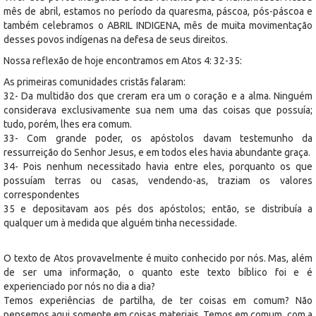
mês de abril, estamos no período da quaresma, páscoa, pós-páscoa e
também celebramos o ABRIL INDIGENA, mês de muita movimentação
desses povos indígenas na defesa de seus direitos.
Nossa reflexão de hoje encontramos em Atos 4: 32-35:
As primeiras comunidades cristãs falaram:
32- Da multidão dos que creram era um o coração e a alma. Ninguém
considerava exclusivamente sua nem uma das coisas que possuía;
tudo, porém, lhes era comum.
33- Com grande poder, os apóstolos davam testemunho da
ressurreição do Senhor Jesus, e em todos eles havia abundante graça.
34- Pois nenhum necessitado havia entre eles, porquanto os que
possuíam terras ou casas, vendendo-as, traziam os valores
correspondentes
35 e depositavam aos pés dos apóstolos; então, se distribuía a
qualquer um à medida que alguém tinha necessidade.
O texto de Atos provavelmente é muito conhecido por nós. Mas, além
de ser uma informação, o quanto este texto bíblico foi e é
experienciado por nós no dia a dia?
Temos experiências de partilha, de ter coisas em comum? Não
pensemos aqui somente em coisas materiais. Temos em comum, com a