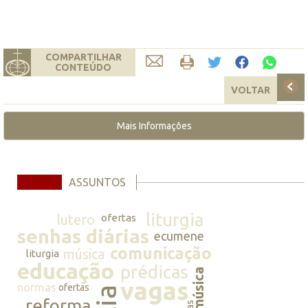
COMPARTILHAR
CONTEÚDO
VOLTAR
Mais Informações
ASSUNTOS
liturgia
lutero
ofertas
senhas diárias
ecumene
comunicação
música
liturgia
educação
prédicas
música
vagas
normas
ofertas
reforma