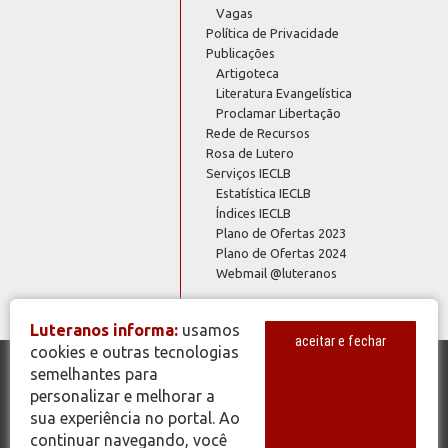
Vagas
Política de Privacidade
Publicações
Artigoteca
Literatura Evangelística
Proclamar Libertação
Rede de Recursos
Rosa de Lutero
Serviços IECLB
Estatística IECLB
Índices IECLB
Plano de Ofertas 2023
Plano de Ofertas 2024
Webmail @luteranos
Luteranos informa:
usamos
aceitar e fechar
cookies e outras tecnologias
semelhantes para
© Copyright 2026 - Todos os Direitos Reservados - IECLB - Igreja
personalizar e melhorar a
Evangélica de Confissão Luterana no Brasil - Portal Luteranos -
sua experiência no portal. Ao
www.luteranos.com.br
continuar navegando, você