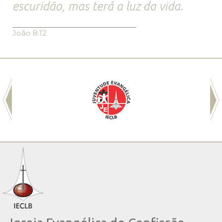
escuridão, mas terá a luz da vida.
João 8.12