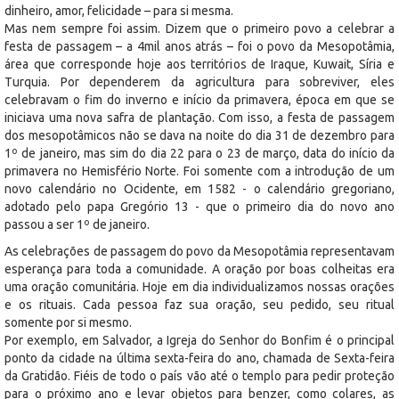
dinheiro, amor, felicidade – para si mesma.
Mas nem sempre foi assim. Dizem que o primeiro povo a celebrar a
festa de passagem – a 4mil anos atrás – foi o povo da Mesopotâmia,
área que corresponde hoje aos territórios de Iraque, Kuwait, Síria e
Turquia. Por dependerem da agricultura para sobreviver, eles
celebravam o fim do inverno e início da primavera, época em que se
iniciava uma nova safra de plantação. Com isso, a festa de passagem
dos mesopotâmicos não se dava na noite do dia 31 de dezembro para
1º de janeiro, mas sim do dia 22 para o 23 de março, data do início da
primavera no Hemisfério Norte. Foi somente com a introdução de um
novo calendário no Ocidente, em 1582 - o calendário gregoriano,
adotado pelo papa Gregório 13 - que o primeiro dia do novo ano
passou a ser 1º de janeiro.
As celebrações de passagem do povo da Mesopotâmia representavam
esperança para toda a comunidade. A oração por boas colheitas era
uma oração comunitária. Hoje em dia individualizamos nossas orações
e os rituais. Cada pessoa faz sua oração, seu pedido, seu ritual
somente por si mesmo.
Por exemplo, em Salvador, a Igreja do Senhor do Bonfim é o principal
ponto da cidade na última sexta-feira do ano, chamada de Sexta-feira
da Gratidão. Fiéis de todo o país vão até o templo para pedir proteção
para o próximo ano e levar objetos para benzer, como colares, as