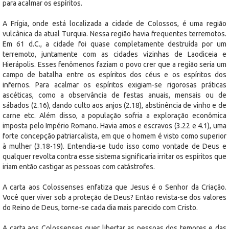
para acalmar os espíritos.
A Frígia, onde está localizada a cidade de Colossos, é uma região
vulcânica da atual Turquia. Nessa região havia frequentes terremotos.
Em 61 d.C., a cidade foi quase completamente destruída por um
terremoto, juntamente com as cidades vizinhas de Laodiceia e
Hierápolis. Esses fenômenos faziam o povo crer que a região seria um
campo de batalha entre os espíritos dos céus e os espíritos dos
infernos. Para acalmar os espíritos exigiam-se rigorosas práticas
ascéticas, como a observância de festas anuais, mensais ou de
sábados (2.16), dando culto aos anjos (2.18), abstinência de vinho e de
carne etc. Além disso, a população sofria a exploração econômica
imposta pelo Império Romano. Havia amos e escravos (3.22 e 4.1), uma
forte concepção patriarcalista, em que o homem é visto como superior
à mulher (3.18-19). Entendia-se tudo isso como vontade de Deus e
qualquer revolta contra esse sistema significaria irritar os espíritos que
iriam então castigar as pessoas com catástrofes.
A carta aos Colossenses enfatiza que Jesus é o Senhor da Criação.
Você quer viver sob a proteção de Deus? Então revista-se dos valores
do Reino de Deus, torne-se cada dia mais parecido com Cristo.
A carta aos Colossenses quer libertar as pessoas dos temores e das