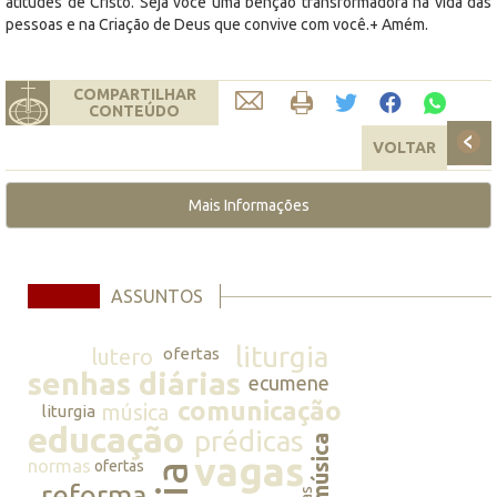
atitudes de Cristo. Seja você uma bênção transformadora na vida das
pessoas e na Criação de Deus que convive com você.+ Amém.
COMPARTILHAR
CONTEÚDO
VOLTAR
Mais Informações
ASSUNTOS
liturgia
lutero
ofertas
senhas diárias
ecumene
comunicação
música
liturgia
educação
prédicas
música
vagas
normas
ofertas
reforma