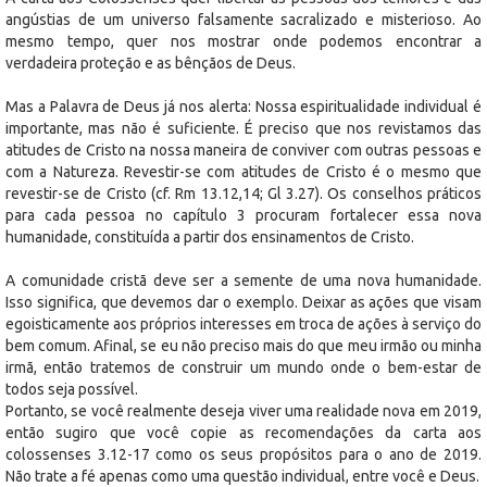
angústias de um universo falsamente sacralizado e misterioso. Ao
mesmo tempo, quer nos mostrar onde podemos encontrar a
verdadeira proteção e as bênçãos de Deus.
Mas a Palavra de Deus já nos alerta: Nossa espiritualidade individual é
importante, mas não é suficiente. É preciso que nos revistamos das
atitudes de Cristo na nossa maneira de conviver com outras pessoas e
com a Natureza. Revestir-se com atitudes de Cristo é o mesmo que
revestir-se de Cristo (cf. Rm 13.12,14; Gl 3.27). Os conselhos práticos
para cada pessoa no capítulo 3 procuram fortalecer essa nova
humanidade, constituída a partir dos ensinamentos de Cristo.
A comunidade cristã deve ser a semente de uma nova humanidade.
Isso significa, que devemos dar o exemplo. Deixar as ações que visam
egoisticamente aos próprios interesses em troca de ações à serviço do
bem comum. Afinal, se eu não preciso mais do que meu irmão ou minha
irmã, então tratemos de construir um mundo onde o bem-estar de
todos seja possível.
Portanto, se você realmente deseja viver uma realidade nova em 2019,
então sugiro que você copie as recomendações da carta aos
colossenses 3.12-17 como os seus propósitos para o ano de 2019.
Não trate a fé apenas como uma questão individual, entre você e Deus.