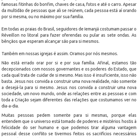
famosas fitinhas do bonfim, chaves de casa, fotos e até o carro. Apesar
da multidão de pessoas que ali se reúnem, cada pessoa está aí orando
por si mesma, ou no máximo por sua família.
Em todas as praias do Brasil, seguidores de Iemanjá costumam passar o
Réveillon no litoral para fazer oferendas ou pular as sete ondas. As
bênçãos que esperam alcançar são para si mesmos.
Também em nossas igrejas é assim. Oramos por nós mesmos.
Não está errado orar por si e por sua família. Afinal, estamos tão
decepcionados com nossos governantes e os poderes do Estado, que
cada qual trata de cuidar de si mesmo. Mas isso é insuficiente, isso não
basta. Jesus nos convida a construir uma nova realidade, não somente
a desejá-la para si mesmo. Jesus nos convida a construir uma nova
sociedade, um novo mundo, onde as relações entre as pessoas e com
toda a Criação sejam diferentes das relações que costumamos ver no
dia-a-dia.
Muitas pessoas pedem somente para si mesmas, porque elas
entendem que o universo está tomado de poderes e mistérios hostis à
felicidade do ser humano e que podemos tirar alguma vantagem
pessoal desse conflito se tivermos feitos os sacrifícios necessários