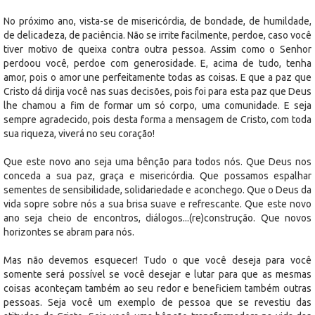
No próximo ano, vista-se de misericórdia, de bondade, de humildade,
de delicadeza, de paciência. Não se irrite facilmente, perdoe, caso você
tiver motivo de queixa contra outra pessoa. Assim como o Senhor
perdoou você, perdoe com generosidade. E, acima de tudo, tenha
amor, pois o amor une perfeitamente todas as coisas. E que a paz que
Cristo dá dirija você nas suas decisões, pois foi para esta paz que Deus
lhe chamou a fim de formar um só corpo, uma comunidade. E seja
sempre agradecido, pois desta forma a mensagem de Cristo, com toda
sua riqueza, viverá no seu coração!
Que este novo ano seja uma bênção para todos nós. Que Deus nos
conceda a sua paz, graça e misericórdia. Que possamos espalhar
sementes de sensibilidade, solidariedade e aconchego. Que o Deus da
vida sopre sobre nós a sua brisa suave e refrescante. Que este novo
ano seja cheio de encontros, diálogos...(re)construção. Que novos
horizontes se abram para nós.
Mas não devemos esquecer! Tudo o que você deseja para você
somente será possível se você desejar e lutar para que as mesmas
coisas aconteçam também ao seu redor e beneficiem também outras
pessoas. Seja você um exemplo de pessoa que se revestiu das