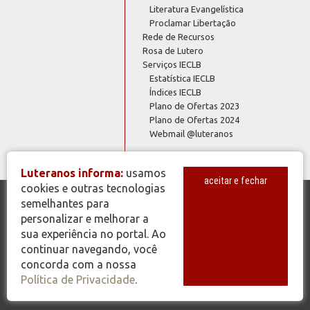
Literatura Evangelística
Proclamar Libertação
Rede de Recursos
Rosa de Lutero
Serviços IECLB
Estatística IECLB
Índices IECLB
Plano de Ofertas 2023
Plano de Ofertas 2024
Webmail @luteranos
Luteranos informa:
usamos
aceitar e fechar
cookies e outras tecnologias
semelhantes para
© Copyright 2026 - Todos os Direitos Reservados - IECLB - Igreja
personalizar e melhorar a
Evangélica de Confissão Luterana no Brasil - Portal Luteranos -
sua experiência no portal. Ao
www.luteranos.com.br
continuar navegando, você
concorda com a nossa
Política de Privacidade
.