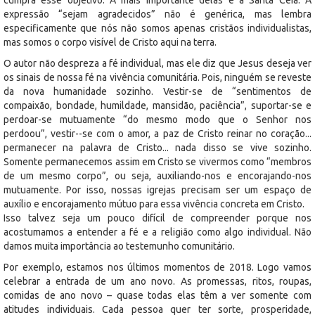
cumpra esse objetivo. A mais importante delas é a Santa Ceia. A
expressão “sejam agradecidos” não é genérica, mas lembra
especificamente que nós não somos apenas cristãos individualistas,
mas somos o corpo visível de Cristo aqui na terra.
O autor não despreza a fé individual, mas ele diz que Jesus deseja ver
os sinais de nossa fé na vivência comunitária. Pois, ninguém se reveste
da nova humanidade sozinho. Vestir-se de “sentimentos de
compaixão, bondade, humildade, mansidão, paciência”, suportar-se e
perdoar-se mutuamente “do mesmo modo que o Senhor nos
perdoou”, vestir--se com o amor, a paz de Cristo reinar no coração...
permanecer na palavra de Cristo... nada disso se vive sozinho.
Somente permanecemos assim em Cristo se vivermos como “membros
de um mesmo corpo”, ou seja, auxiliando-nos e encorajando-nos
mutuamente. Por isso, nossas igrejas precisam ser um espaço de
auxílio e encorajamento mútuo para essa vivência concreta em Cristo.
Isso talvez seja um pouco difícil de compreender porque nos
acostumamos a entender a fé e a religião como algo individual. Não
damos muita importância ao testemunho comunitário.
Por exemplo, estamos nos últimos momentos de 2018. Logo vamos
celebrar a entrada de um ano novo. As promessas, ritos, roupas,
comidas de ano novo – quase todas elas têm a ver somente com
atitudes individuais. Cada pessoa quer ter sorte, prosperidade,