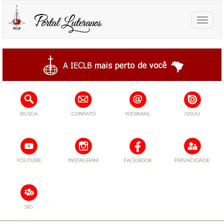
Toggle
naviga
BUSCA
CONTATO
WEBMAIL
ISSUU
YOUTUBE
INSTAGRAM
FACEBOOK
PRIVACIDADE
SIG