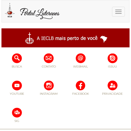
Toggle
naviga
BUSCA
CONTATO
WEBMAIL
ISSUU
YOUTUBE
INSTAGRAM
FACEBOOK
PRIVACIDADE
SIG