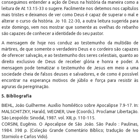
conseguimos entender a ação de Deus na história da maneira como a
leitura de At 13.15-33 o sugere. Facilmente nos detemos nos capítulos
mais tristes e deixamos de ver como Deus é capaz de superar o mal e
alterar o curso da história. Jo 10. 22-30, a outra leitura sugerida para
este domingo, vem nos mostrar que somente as ovelhas do rebanho
são capazes de conhecer a identidade do seu pastor.
A mensagem de hoje nos conduz ao testemunho da multidão de
mártires, de que somente o verdadeiro Deus e o cordeiro são capazes
de oferecer salvação, e ao testemunho dos seres celestiais, quanto ao
direito exclusivo de Deus de receber glória e honra e poder. A
mensagem pode tematizar o testemunho de Jesus em meio a uma
sociedade cheia de falsos deuses e salvadores, e de como é possível
encontrar na esperança motivos de júbilo e força para resistir às
agruras da peregrinação.
5. Bibliografia
BIEHL, João Guilherme. Auxílio homilético sobre Apocalipse 7.9-17. In:
MALSCHITZKY, Harald, WEGNER, Uwe (Coords.). Proclamar Libertação.
São Leopoldo: Sinodal, 1987. vol. XIII, p. 110-115.
CORSINI, Eugênio. O Apocalipse de São João. São Paulo : Paulinas,
1984. 398 p. (Coleção Grande Comentário Bíblico; tradução de Ivo
Storniolo e Carlos Vido).