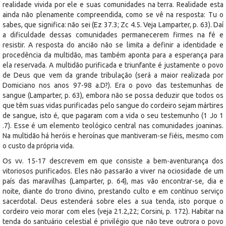
realidade vivida por ele e suas comunidades na terra. Realidade esta
ainda não plenamente compreendida, como se vê na resposta: Tu o
sabes, que significa: não sei (Ez 37.3; Zc 4.5. Veja Lamparter, p. 63). Daí
a dificuldade dessas comunidades permanecerem firmes na fé e
resistir. A resposta do ancião não se limita a definir a identidade e
procedência da multidão, mas também aponta para a esperança para
ela reservada. A multidão purificada e triunfante é justamente o povo
de Deus que vem da grande tribulação (será a maior realizada por
Domiciano nos anos 97-98 a.D?). Era o povo das testemunhas de
sangue (Lamparter, p. 63), embora não se possa deduzir que todos os
que têm suas vidas purificadas pelo sangue do cordeiro sejam mártires
de sangue, isto é, que pagaram com a vida o seu testemunho (1 Jo 1
.7). Esse é um elemento teológico central nas comunidades joaninas.
Na multidão há heróis e heroínas que mantiveram-se fiéis, mesmo com
o custo da própria vida.
Os vv. 15-17 descrevem em que consiste a bem-aventurança dos
vitoriosos purificados. Eles não passarão a viver na ociosidade de um
país das maravilhas (Lamparter, p. 64), mas vão encontrar-se, dia e
noite, diante do trono divino, prestando culto e em contínuo serviço
sacerdotal. Deus estenderá sobre eles a sua tenda, isto porque o
cordeiro veio morar com eles (veja 21.2,22; Corsini, p. 172). Habitar na
tenda do santuário celestial é privilégio que não teve outrora o povo