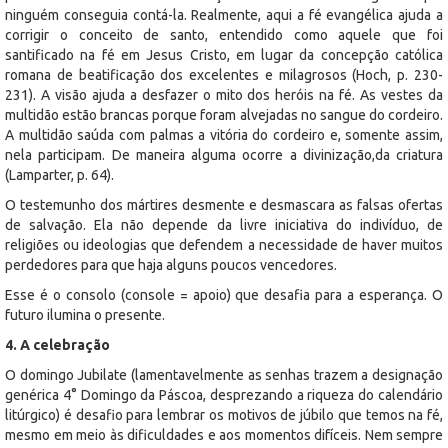
ninguém conseguia contá-la. Realmente, aqui a fé evangélica ajuda a
corrigir o conceito de santo, entendido como aquele que foi
santificado na fé em Jesus Cristo, em lugar da concepção católica
romana de beatificação dos excelentes e milagrosos (Hoch, p. 230-
231). A visão ajuda a desfazer o mito dos heróis na fé. As vestes da
multidão estão brancas porque foram alvejadas no sangue do cordeiro.
A multidão saúda com palmas a vitória do cordeiro e, somente assim,
nela participam. De maneira alguma ocorre a divinização,da criatura
(Lamparter, p. 64).
O testemunho dos mártires desmente e desmascara as falsas ofertas
de salvação. Ela não depende da livre iniciativa do indivíduo, de
religiões ou ideologias que defendem a necessidade de haver muitos
perdedores para que haja alguns poucos vencedores.
Esse é o consolo (console = apoio) que desafia para a esperança. O
futuro ilumina o presente.
4. A celebração
O domingo Jubilate (lamentavelmente as senhas trazem a designação
genérica 4° Domingo da Páscoa, desprezando a riqueza do calendário
litúrgico) é desafio para lembrar os motivos de júbilo que temos na fé,
mesmo em meio às dificuldades e aos momentos difíceis. Nem sempre