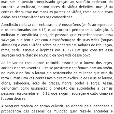
mas sim o perdão conquistado graças ao sacrifício redentor do
cordeiro. A multidão, mesmo antes da vitória definitiva, mas já na
certeza desta, traz nas mãos as palmas da vitória, como as que eram
dadas aos atletas vitoriosos nas competições.
A multidão cantava com entusiasmo: A nosso Deus (e não ao imperador
e os relacionados em 6.15) e ao cordeiro pertencem a salvação. A
multidão é constituída, pois, de pessoas que experimentaram essa
salvação que tem a ver com a transformação de suas vidas (roupas
alvejadas) e com a vitória sobre os poderes causadores de tribulação,
fome, sede, sangue e lágrimas (vv. 15-17). Em que consiste essa
salvação ficará claro no anúncio da nova vida desse povo.
Ao louvor da comunidade redimida associa-se o louvor dos anjos,
anciãos e seres viventes. Eles se prostram e confirmam com um amém,
no início e no fim, o louvor e o testemunho da multidão que veio da
terra. E mais uma vez confessam o direito exclusivo de Deus ao louvor,
glória, sabedoria, ação de graças, honra, poder e força. Assim,
denunciam como usurpação o pretexto das autoridades e demais
pessoas relacionadas em 6.15, que exigiam adoração e culto como se
fossem deuses.
A pergunta retórica do ancião celestial ao vidente pela identidade e
procedência das pessoas da multidão quer fazê-lo entender a