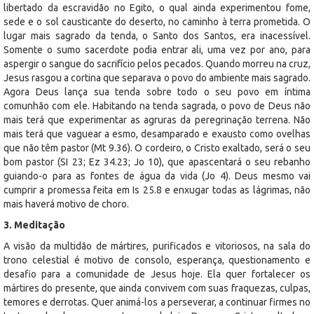
libertado da escravidão no Egito, o qual ainda experimentou fome,
sede e o sol causticante do deserto, no caminho à terra prometida. O
lugar mais sagrado da tenda, o Santo dos Santos, era inacessível.
Somente o sumo sacerdote podia entrar ali, uma vez por ano, para
aspergir o sangue do sacrifício pelos pecados. Quando morreu na cruz,
Jesus rasgou a cortina que separava o povo do ambiente mais sagrado.
Agora Deus lança sua tenda sobre todo o seu povo em íntima
comunhão com ele. Habitando na tenda sagrada, o povo de Deus não
mais terá que experimentar as agruras da peregrinação terrena. Não
mais terá que vaguear a esmo, desamparado e exausto como ovelhas
que não têm pastor (Mt 9.36). O cordeiro, o Cristo exaltado, será o seu
bom pastor (SI 23; Ez 34.23; Jo 10), que apascentará o seu rebanho
guiando-o para as fontes de água da vida (Jo 4). Deus mesmo vai
cumprir a promessa feita em Is 25.8 e enxugar todas as lágrimas, não
mais haverá motivo de choro.
3. Meditação
A visão da multidão de mártires, purificados e vitoriosos, na sala do
trono celestial é motivo de consolo, esperança, questionamento e
desafio para a comunidade de Jesus hoje. Ela quer fortalecer os
mártires do presente, que ainda convivem com suas fraquezas, culpas,
temores e derrotas. Quer animá-los a perseverar, a continuar firmes no