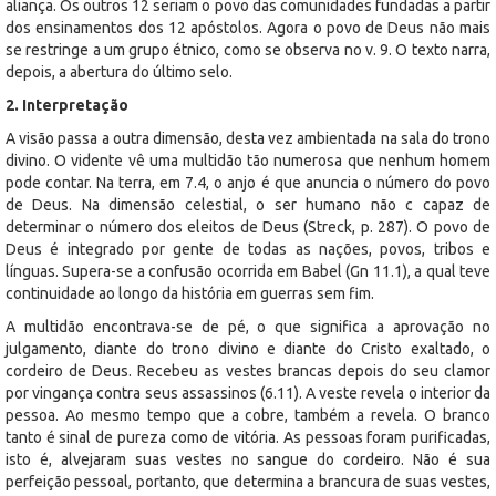
aliança. Os outros 12 seriam o povo das comunidades fundadas a partir
dos ensinamentos dos 12 apóstolos. Agora o povo de Deus não mais
se restringe a um grupo étnico, como se observa no v. 9. O texto narra,
depois, a abertura do último selo.
2. Interpretação
A visão passa a outra dimensão, desta vez ambientada na sala do trono
divino. O vidente vê uma multidão tão numerosa que nenhum homem
pode contar. Na terra, em 7.4, o anjo é que anuncia o número do povo
de Deus. Na dimensão celestial, o ser humano não c capaz de
determinar o número dos eleitos de Deus (Streck, p. 287). O povo de
Deus é integrado por gente de todas as nações, povos, tribos e
línguas. Supera-se a confusão ocorrida em Babel (Gn 11.1), a qual teve
continuidade ao longo da história em guerras sem fim.
A multidão encontrava-se de pé, o que significa a aprovação no
julgamento, diante do trono divino e diante do Cristo exaltado, o
cordeiro de Deus. Recebeu as vestes brancas depois do seu clamor
por vingança contra seus assassinos (6.11). A veste revela o interior da
pessoa. Ao mesmo tempo que a cobre, também a revela. O branco
tanto é sinal de pureza como de vitória. As pessoas foram purificadas,
isto é, alvejaram suas vestes no sangue do cordeiro. Não é sua
perfeição pessoal, portanto, que determina a brancura de suas vestes,