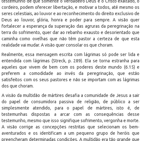
testemunho de que somente o verdadeiro Deus e o Cristo exaltado, o
cordeiro, podem oferecer libertação, e motivar a todos, até mesmo os
seres celestiais, ao louvor e ao reconhecimento do direito exclusivo de
Deus ao louvor, glória, honra e poder para sempre. A visão quer
fortalecer a esperança da superação das agruras da peregrinação na
terra do sofrimento, quer dar ao rebanho exausto e desorientado que
caminha como ovelhas que não têm pastor a certeza de que esta
realidade vai mudar. A visão quer consolar os que choram.
Realmente, essa mensagem escrita com lágrimas só pode ser lida e
entendida com lágrimas (Streck, p. 289). Ela se torna estranha para
aqueles que vivem de bem com os poderes deste mundo (6.15) e
preferem a comodidade ao invés da peregrinação, que estão
satisfeitos com os seus pastores e não se importam com as lágrimas
dos que choram.
A visão da multidão de mártires desafia a comunidade de Jesus a sair
do papel de consumidora passiva de religião, de público a ser
simplesmente atendido, para o papel de mártires, isto é, de
testemunhas dispostas a arcar com as consequências desse
testemunho, mesmo que isso signifique sofrimento, vergonha e morte.
A visão corrige as concepções restritas que selecionam os bem-
aventurados e os identificam a um pequeno grupo de heróis que
preencheram determinadas condições. A multidão era tão grande que