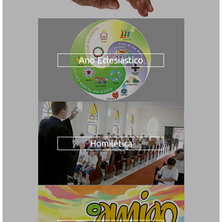
Ano Eclesiástico
Homilética