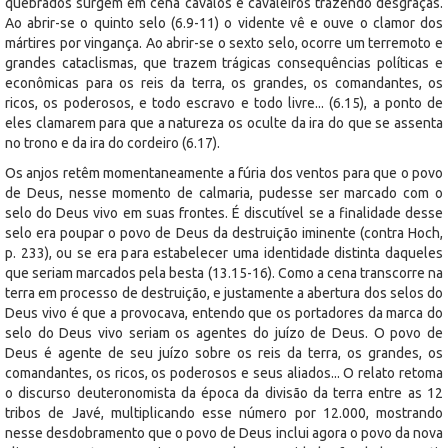
quebrados surgem em cena cavalos e cavaleiros trazendo desgraças.
Ao abrir-se o quinto selo (6.9-11) o vidente vê e ouve o clamor dos
mártires por vingança. Ao abrir-se o sexto selo, ocorre um terremoto e
grandes cataclismas, que trazem trágicas consequências políticas e
econômicas para os reis da terra, os grandes, os comandantes, os
ricos, os poderosos, e todo escravo e todo livre... (6.15), a ponto de
eles clamarem para que a natureza os oculte da ira do que se assenta
no trono e da ira do cordeiro (6.17).
Os anjos retêm momentaneamente a fúria dos ventos para que o povo
de Deus, nesse momento de calmaria, pudesse ser marcado com o
selo do Deus vivo em suas frontes. É discutível se a finalidade desse
selo era poupar o povo de Deus da destruição iminente (contra Hoch,
p. 233), ou se era para estabelecer uma identidade distinta daqueles
que seriam marcados pela besta (13.15-16). Como a cena transcorre na
terra em processo de destruição, e justamente a abertura dos selos do
Deus vivo é que a provocava, entendo que os portadores da marca do
selo do Deus vivo seriam os agentes do juízo de Deus. O povo de
Deus é agente de seu juízo sobre os reis da terra, os grandes, os
comandantes, os ricos, os poderosos e seus aliados... O relato retoma
o discurso deuteronomista da época da divisão da terra entre as 12
tribos de Javé, multiplicando esse número por 12.000, mostrando
nesse desdobramento que o povo de Deus inclui agora o povo da nova