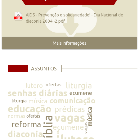
AIDS - Prevenção e solidariedade! - Dia Nacional de
diaconia 2004 -2.pdf
Mais Informações
ASSUNTOS
liturgia
lutero
ofertas
senhas diárias
ecumene
comunicação
música
liturgia
educação
prédicas
música
vagas
normas
ofertas
bíblia
reforma
vagas
ecumene
diaconia
normas