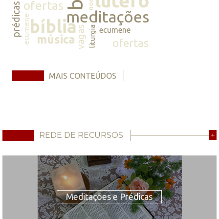
lutero
ofertas
prédicas
meditações
ecumene
bíblia
vagas
liturgia
ecumene
música
ofertas
MAIS CONTEÚDOS
REDE DE RECURSOS
+
Meditações e Prédicas