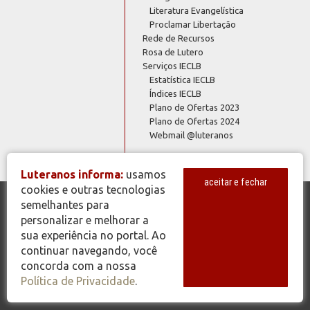
Literatura Evangelística
Proclamar Libertação
Rede de Recursos
Rosa de Lutero
Serviços IECLB
Estatística IECLB
Índices IECLB
Plano de Ofertas 2023
Plano de Ofertas 2024
Webmail @luteranos
Luteranos informa:
usamos
aceitar e fechar
cookies e outras tecnologias
semelhantes para
© Copyright 2026 - Todos os Direitos Reservados - IECLB - Igreja
personalizar e melhorar a
Evangélica de Confissão Luterana no Brasil - Portal Luteranos -
sua experiência no portal. Ao
www.luteranos.com.br
continuar navegando, você
concorda com a nossa
Política de Privacidade
.