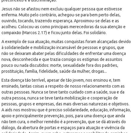
Jesus não se afastou nem excluiu qualquer pessoa que estivesse
enferma. Muito pelo contrário, achegou-se para bem perto delas,
ouvindo, tocando, trazendo esperança. Aproximou-se delas e as
acolheu. Colocou-as como principais merecedoras da sua atenção e
compaixão (Marcos 2.17) e ficou junto delas. Foi solidário.
A exemplo de sua atuação, muitas conquistas foram alcançadas devido
à solidariedade e mobilização incansável de pessoas e grupos, que
não se deixaram abater pelas dificuldades de enfrentar uma doença
nova, desconhecida e que trazia consigo os estigmas de assuntos
pouco ou nada discutidos: morte, sexualidade fora dos padrões,
prostituição, família, fidelidade, saúde da mulher, drogas...
Esta doença tão terrível, apesar de tão jovem, nos ensinou e, tem
ensinado, tantas coisas a respeito de nosso relacionamento com as
outras pessoas. Nunca se teve tanto cuidado com a saúde, sua e da
outra pessoa, nunca se teve tanta mobilização e cooperação de
pessoas, grupos e empresas, das mais diversas naturezas e objetivos.
A aids nos mostrou que é preciso solidariedade, educação, informação,
apoio e principalmente prevenção, pois, para uma doença que ainda
não tem cura, o melhor remédio é a prevenção, que se dá através do
diálogo, da abertura de portas e espaços para atuação e vivência da