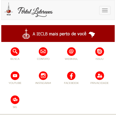
Toggle
naviga
BUSCA
CONTATO
WEBMAIL
ISSUU
YOUTUBE
INSTAGRAM
FACEBOOK
PRIVACIDADE
SIG