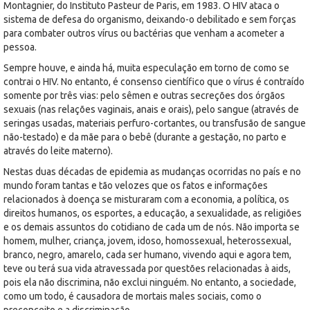
Montagnier, do Instituto Pasteur de Paris, em 1983. O HIV ataca o
sistema de defesa do organismo, deixando-o debilitado e sem forças
para combater outros vírus ou bactérias que venham a acometer a
pessoa.
Sempre houve, e ainda há, muita especulação em torno de como se
contrai o HIV. No entanto, é consenso científico que o vírus é contraído
somente por três vias: pelo sêmen e outras secreções dos órgãos
sexuais (nas relações vaginais, anais e orais), pelo sangue (através de
seringas usadas, materiais perfuro-cortantes, ou transfusão de sangue
não-testado) e da mãe para o bebê (durante a gestação, no parto e
através do leite materno).
Nestas duas décadas de epidemia as mudanças ocorridas no país e no
mundo foram tantas e tão velozes que os fatos e informações
relacionados à doença se misturaram com a economia, a política, os
direitos humanos, os esportes, a educação, a sexualidade, as religiões
e os demais assuntos do cotidiano de cada um de nós. Não importa se
homem, mulher, criança, jovem, idoso, homossexual, heterossexual,
branco, negro, amarelo, cada ser humano, vivendo aqui e agora tem,
teve ou terá sua vida atravessada por questões relacionadas à aids,
pois ela não discrimina, não exclui ninguém. No entanto, a sociedade,
como um todo, é causadora de mortais males sociais, como o
preconceito e a discriminação.