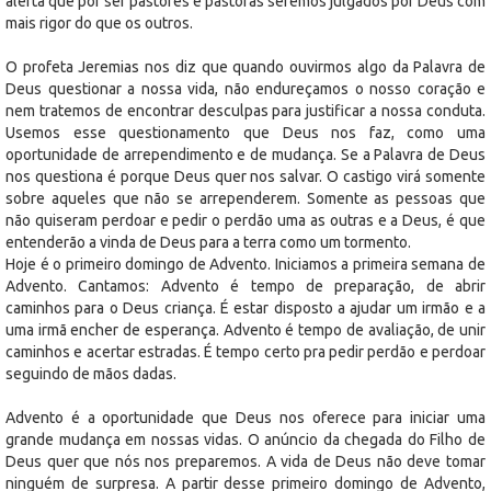
alerta que por ser pastores e pastoras seremos julgados por Deus com
mais rigor do que os outros.
O profeta Jeremias nos diz que quando ouvirmos algo da Palavra de
Deus questionar a nossa vida, não endureçamos o nosso coração e
nem tratemos de encontrar desculpas para justificar a nossa conduta.
Usemos esse questionamento que Deus nos faz, como uma
oportunidade de arrependimento e de mudança. Se a Palavra de Deus
nos questiona é porque Deus quer nos salvar. O castigo virá somente
sobre aqueles que não se arrependerem. Somente as pessoas que
não quiseram perdoar e pedir o perdão uma as outras e a Deus, é que
entenderão a vinda de Deus para a terra como um tormento.
Hoje é o primeiro domingo de Advento. Iniciamos a primeira semana de
Advento. Cantamos: Advento é tempo de preparação, de abrir
caminhos para o Deus criança. É estar disposto a ajudar um irmão e a
uma irmã encher de esperança. Advento é tempo de avaliação, de unir
caminhos e acertar estradas. É tempo certo pra pedir perdão e perdoar
seguindo de mãos dadas.
Advento é a oportunidade que Deus nos oferece para iniciar uma
grande mudança em nossas vidas. O anúncio da chegada do Filho de
Deus quer que nós nos preparemos. A vida de Deus não deve tomar
ninguém de surpresa. A partir desse primeiro domingo de Advento,