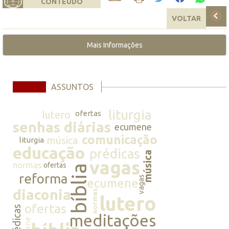
CONTEÚDO
VOLTAR
Mais Informações
ASSUNTOS
liturgia
lutero
ofertas
senhas diárias
ecumene
comunicação
música
liturgia
educação
prédicas
música
vagas
normas
ofertas
bíblia
reforma
vagas
ecumene
diaconia
normas
lutero
ofertas
prédicas
meditações