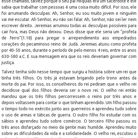
esse chamado, talvez porque o seu pai Hilquias era um sacerdote e ele
sabia que trabalhar com pessoas é uma coisa muito difícil. Por isso, ele
foi arrumando desculpas: Ah, Senhor, eu sou muito jovem e ninguém
vai me escutar. Ah Senhor, eu não sei falar. Ah, Senhor, não sei ler nem
escrever direito. Jeremias arrumou todas as desculpas possíveis para
cair fora, mas Deus não deixou. Deus disse que ele seria um “profeta
de ferro”(1.18) para pregar o arrependimento aos empedrados
corações do pecaminoso reino de Judá. Jeremias atuou como profeta
por 40-50 anos, durante o período de pelo menos 4 reis, entre os anos
630-580 a.C. E sua mensagem era que os reis deveriam governar com
justiça.
Talvez tenha sido nesse tempo que surgiu a história sobre um rei que
tinha três filhos. Os três já estavam brigando pelo trono antes da
morte do pai. Por isso, os conselheiros do rei pediram que o velho rei
decidisse qual dos filhos deveria ser o novo rei. O velho rei então
mandou que os três filhos percorressem o reino por três anos e
depois voltassem para contar o que tinham aprendido. Um filho passou
o tempo todo no exército junto aos guerreiros e aprendeu tudo sobre
o uso de armas e táticas de guerra. O outro filho foi estudar com os
sábios e aprendeu tudo sobre comércio. O terceiro filho passou os
três anos disfarçado no meio da gente mais humilde. Aprendeu muito
sobre as dificuldades da vida e a solidariedade. O velho rei, escutou o