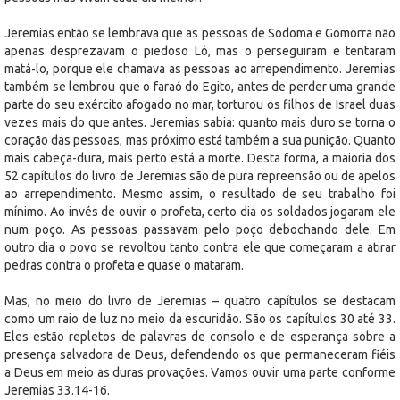
Jeremias então se lembrava que as pessoas de Sodoma e Gomorra não
apenas desprezavam o piedoso Ló, mas o perseguiram e tentaram
matá-lo, porque ele chamava as pessoas ao arrependimento. Jeremias
também se lembrou que o faraó do Egito, antes de perder uma grande
parte do seu exército afogado no mar, torturou os filhos de Israel duas
vezes mais do que antes. Jeremias sabia: quanto mais duro se torna o
coração das pessoas, mas próximo está também a sua punição. Quanto
mais cabeça-dura, mais perto está a morte. Desta forma, a maioria dos
52 capítulos do livro de Jeremias são de pura repreensão ou de apelos
ao arrependimento. Mesmo assim, o resultado de seu trabalho foi
mínimo. Ao invés de ouvir o profeta, certo dia os soldados jogaram ele
num poço. As pessoas passavam pelo poço debochando dele. Em
outro dia o povo se revoltou tanto contra ele que começaram a atirar
pedras contra o profeta e quase o mataram.
Mas, no meio do livro de Jeremias – quatro capítulos se destacam
como um raio de luz no meio da escuridão. São os capítulos 30 até 33.
Eles estão repletos de palavras de consolo e de esperança sobre a
presença salvadora de Deus, defendendo os que permaneceram fiéis
a Deus em meio as duras provações. Vamos ouvir uma parte conforme
Jeremias 33.14-16.