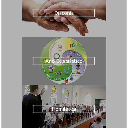
Diaconia
Ano Eclesiástico
Homilética