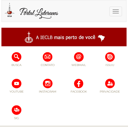
Toggle
naviga
BUSCA
CONTATO
WEBMAIL
ISSUU
YOUTUBE
INSTAGRAM
FACEBOOK
PRIVACIDADE
SIG