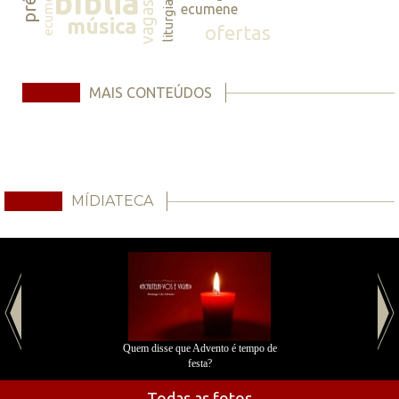
ecumene
bíblia
vagas
liturgia
ecumene
música
ofertas
MAIS CONTEÚDOS
MÍDIATECA
Quem disse que Advento é tempo de
festa?
Todas as fotos