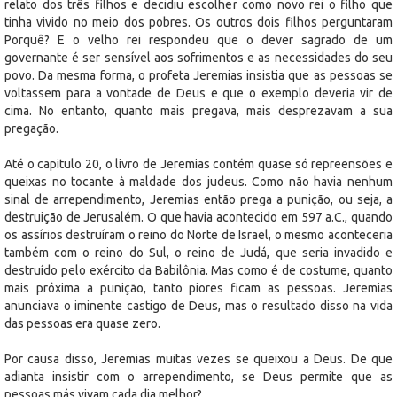
relato dos três filhos e decidiu escolher como novo rei o filho que
tinha vivido no meio dos pobres. Os outros dois filhos perguntaram
Porquê? E o velho rei respondeu que o dever sagrado de um
governante é ser sensível aos sofrimentos e as necessidades do seu
povo. Da mesma forma, o profeta Jeremias insistia que as pessoas se
voltassem para a vontade de Deus e que o exemplo deveria vir de
cima. No entanto, quanto mais pregava, mais desprezavam a sua
pregação.
Até o capitulo 20, o livro de Jeremias contém quase só repreensões e
queixas no tocante à maldade dos judeus. Como não havia nenhum
sinal de arrependimento, Jeremias então prega a punição, ou seja, a
destruição de Jerusalém. O que havia acontecido em 597 a.C., quando
os assírios destruíram o reino do Norte de Israel, o mesmo aconteceria
também com o reino do Sul, o reino de Judá, que seria invadido e
destruído pelo exército da Babilônia. Mas como é de costume, quanto
mais próxima a punição, tanto piores ficam as pessoas. Jeremias
anunciava o iminente castigo de Deus, mas o resultado disso na vida
das pessoas era quase zero.
Por causa disso, Jeremias muitas vezes se queixou a Deus. De que
adianta insistir com o arrependimento, se Deus permite que as
pessoas más vivam cada dia melhor?