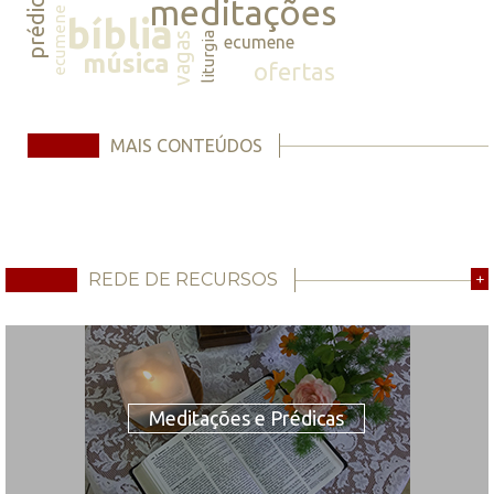
prédicas
meditações
ecumene
bíblia
vagas
liturgia
ecumene
música
ofertas
MAIS CONTEÚDOS
REDE DE RECURSOS
+
Meditações e Prédicas