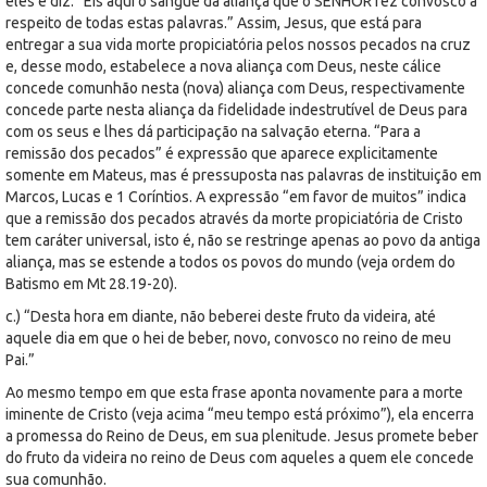
eles e diz: “Eis aqui o sangue da aliança que o SENHOR fez convosco a
respeito de todas estas palavras.” Assim, Jesus, que está para
entregar a sua vida morte propiciatória pelos nossos pecados na cruz
e, desse modo, estabelece a nova aliança com Deus, neste cálice
concede comunhão nesta (nova) aliança com Deus, respectivamente
concede parte nesta aliança da fidelidade indestrutível de Deus para
com os seus e lhes dá participação na salvação eterna. “Para a
remissão dos pecados” é expressão que aparece explicitamente
somente em Mateus, mas é pressuposta nas palavras de instituição em
Marcos, Lucas e 1 Coríntios. A expressão “em favor de muitos” indica
que a remissão dos pecados através da morte propiciatória de Cristo
tem caráter universal, isto é, não se restringe apenas ao povo da antiga
aliança, mas se estende a todos os povos do mundo (veja ordem do
Batismo em Mt 28.19-20).
c.) “Desta hora em diante, não beberei deste fruto da videira, até
aquele dia em que o hei de beber, novo, convosco no reino de meu
Pai.”
Ao mesmo tempo em que esta frase aponta novamente para a morte
iminente de Cristo (veja acima “meu tempo está próximo”), ela encerra
a promessa do Reino de Deus, em sua plenitude. Jesus promete beber
do fruto da videira no reino de Deus com aqueles a quem ele concede
sua comunhão.