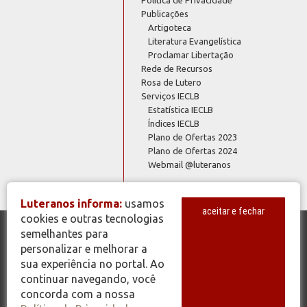
Publicações
Artigoteca
Literatura Evangelística
Proclamar Libertação
Rede de Recursos
Rosa de Lutero
Serviços IECLB
Estatística IECLB
Índices IECLB
Plano de Ofertas 2023
Plano de Ofertas 2024
Webmail @luteranos
Luteranos informa:
usamos
aceitar e fechar
cookies e outras tecnologias
semelhantes para
© Copyright 2026 - Todos os Direitos Reservados - IECLB - Igreja
personalizar e melhorar a
Evangélica de Confissão Luterana no Brasil - Portal Luteranos -
sua experiência no portal. Ao
www.luteranos.com.br
continuar navegando, você
concorda com a nossa