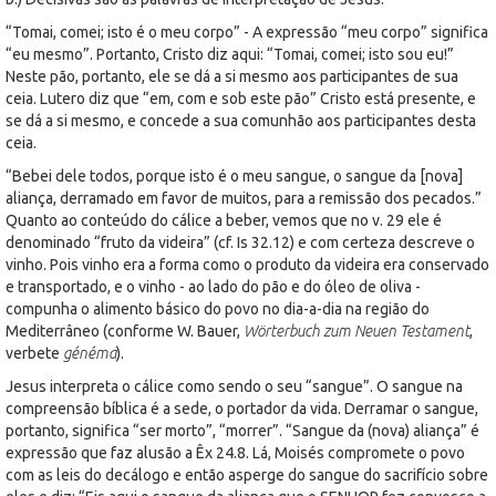
“Tomai, comei; isto é o meu corpo” - A expressão “meu corpo” significa
“eu mesmo”. Portanto, Cristo diz aqui: “Tomai, comei; isto sou eu!”
Neste pão, portanto, ele se dá a si mesmo aos participantes de sua
ceia. Lutero diz que “em, com e sob este pão” Cristo está presente, e
se dá a si mesmo, e concede a sua comunhão aos participantes desta
ceia.
“Bebei dele todos, porque isto é o meu sangue, o sangue da [nova]
aliança, derramado em favor de muitos, para a remissão dos pecados.”
Quanto ao conteúdo do cálice a beber, vemos que no v. 29 ele é
denominado “fruto da videira” (cf. Is 32.12) e com certeza descreve o
vinho. Pois vinho era a forma como o produto da videira era conservado
e transportado, e o vinho - ao lado do pão e do óleo de oliva -
compunha o alimento básico do povo no dia-a-dia na região do
Mediterrâneo (conforme W. Bauer,
Wörterbuch zum Neuen Testament
,
verbete
généma
).
Jesus interpreta o cálice como sendo o seu “sangue”. O sangue na
compreensão bíblica é a sede, o portador da vida. Derramar o sangue,
portanto, significa “ser morto”, “morrer”. “Sangue da (nova) aliança” é
expressão que faz alusão a Êx 24.8. Lá, Moisés compromete o povo
com as leis do decálogo e então asperge do sangue do sacrifício sobre