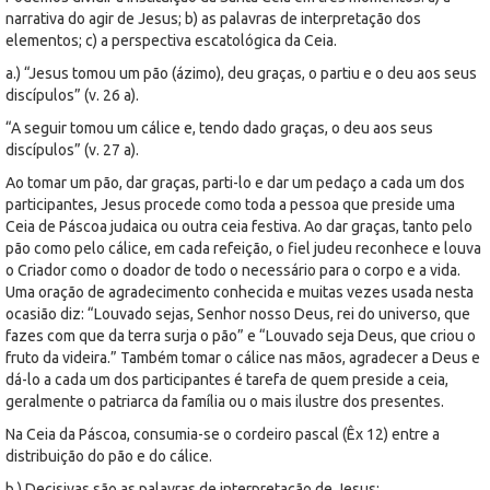
narrativa do agir de Jesus; b) as palavras de interpretação dos
elementos; c) a perspectiva escatológica da Ceia.
a.) “Jesus tomou um pão (ázimo), deu graças, o partiu e o deu aos seus
discípulos” (v. 26 a).
“A seguir tomou um cálice e, tendo dado graças, o deu aos seus
discípulos” (v. 27 a).
Ao tomar um pão, dar graças, parti-lo e dar um pedaço a cada um dos
participantes, Jesus procede como toda a pessoa que preside uma
Ceia de Páscoa judaica ou outra ceia festiva. Ao dar graças, tanto pelo
pão como pelo cálice, em cada refeição, o fiel judeu reconhece e louva
o Criador como o doador de todo o necessário para o corpo e a vida.
Uma oração de agradecimento conhecida e muitas vezes usada nesta
ocasião diz: “Louvado sejas, Senhor nosso Deus, rei do universo, que
fazes com que da terra surja o pão” e “Louvado seja Deus, que criou o
fruto da videira.” Também tomar o cálice nas mãos, agradecer a Deus e
dá-lo a cada um dos participantes é tarefa de quem preside a ceia,
geralmente o patriarca da família ou o mais ilustre dos presentes.
Na Ceia da Páscoa, consumia-se o cordeiro pascal (Êx 12) entre a
distribuição do pão e do cálice.
b.) Decisivas são as palavras de interpretação de Jesus: