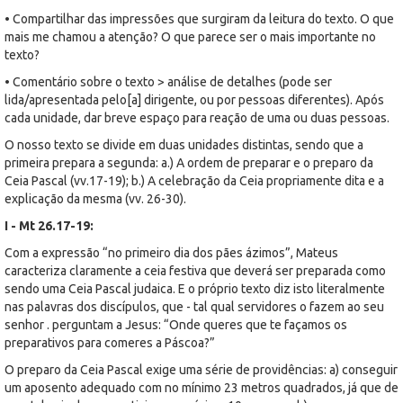
• Compartilhar das impressões que surgiram da leitura do texto. O que
mais me chamou a atenção? O que parece ser o mais importante no
texto?
• Comentário sobre o texto > análise de detalhes (pode ser
lida/apresentada pelo[a] dirigente, ou por pessoas diferentes). Após
cada unidade, dar breve espaço para reação de uma ou duas pessoas.
O nosso texto se divide em duas unidades distintas, sendo que a
primeira prepara a segunda: a.) A ordem de preparar e o preparo da
Ceia Pascal (vv.17-19); b.) A celebração da Ceia propriamente dita e a
explicação da mesma (vv. 26-30).
I - Mt 26.17-19:
Com a expressão “no primeiro dia dos pães ázimos”, Mateus
caracteriza claramente a ceia festiva que deverá ser preparada como
sendo uma Ceia Pascal judaica. E o próprio texto diz isto literalmente
nas palavras dos discípulos, que - tal qual servidores o fazem ao seu
senhor . perguntam a Jesus: “Onde queres que te façamos os
preparativos para comeres a Páscoa?”
O preparo da Ceia Pascal exige uma série de providências: a) conseguir
um aposento adequado com no mínimo 23 metros quadrados, já que de