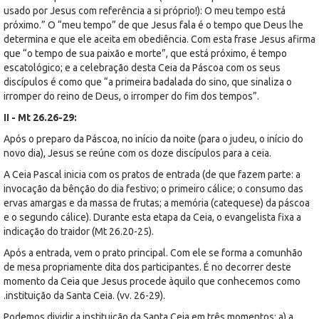
usado por Jesus com referência a si próprio!): O meu tempo está
próximo.” O “meu tempo” de que Jesus fala é o tempo que Deus lhe
determina e que ele aceita em obediência. Com esta frase Jesus afirma
que “o tempo de sua paixão e morte”, que está próximo, é tempo
escatológico; e a celebração desta Ceia da Páscoa com os seus
discípulos é como que “a primeira badalada do sino, que sinaliza o
irromper do reino de Deus, o irromper do fim dos tempos”.
II - Mt 26.26-29:
Após o preparo da Páscoa, no início da noite (para o judeu, o início do
novo dia), Jesus se reúne com os doze discípulos para a ceia.
A Ceia Pascal inicia com os pratos de entrada (de que fazem parte: a
invocação da bênção do dia festivo; o primeiro cálice; o consumo das
ervas amargas e da massa de frutas; a memória (catequese) da páscoa
e o segundo cálice). Durante esta etapa da Ceia, o evangelista fixa a
indicação do traidor (Mt 26.20-25).
Após a entrada, vem o prato principal. Com ele se forma a comunhão
de mesa propriamente dita dos participantes. É no decorrer deste
momento da Ceia que Jesus procede àquilo que conhecemos como
.instituição da Santa Ceia. (vv. 26-29).
Podemos dividir a instituição da Santa Ceia em três momentos: a) a