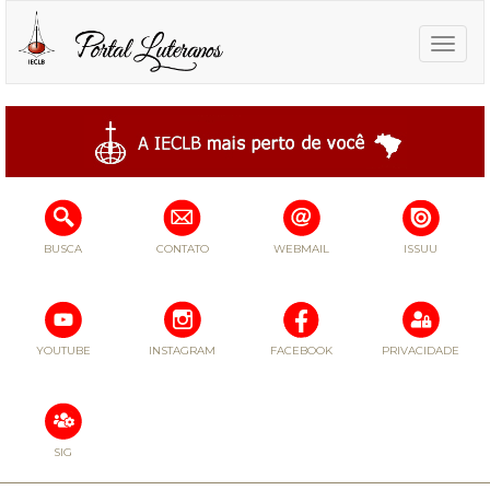
Toggle
naviga
BUSCA
CONTATO
WEBMAIL
ISSUU
YOUTUBE
INSTAGRAM
FACEBOOK
PRIVACIDADE
SIG