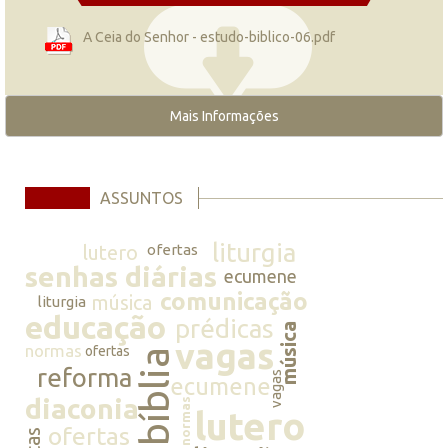
A Ceia do Senhor - estudo-biblico-06.pdf
Mais Informações
ASSUNTOS
liturgia
lutero
ofertas
senhas diárias
ecumene
comunicação
música
liturgia
educação
prédicas
música
vagas
normas
ofertas
bíblia
reforma
vagas
ecumene
diaconia
normas
lutero
ofertas