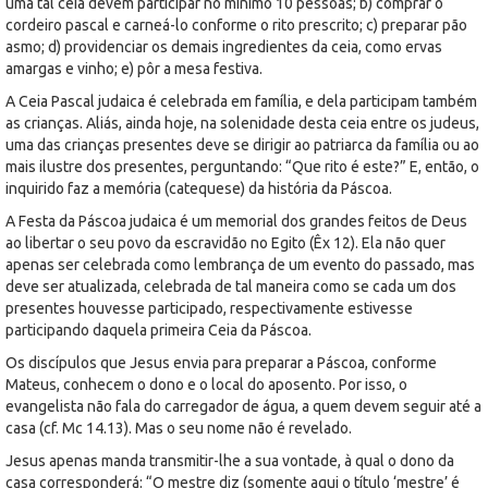
uma tal ceia devem participar no mínimo 10 pessoas; b) comprar o
cordeiro pascal e carneá-lo conforme o rito prescrito; c) preparar pão
asmo; d) providenciar os demais ingredientes da ceia, como ervas
amargas e vinho; e) pôr a mesa festiva.
A Ceia Pascal judaica é celebrada em família, e dela participam também
as crianças. Aliás, ainda hoje, na solenidade desta ceia entre os judeus,
uma das crianças presentes deve se dirigir ao patriarca da família ou ao
mais ilustre dos presentes, perguntando: “Que rito é este?” E, então, o
inquirido faz a memória (catequese) da história da Páscoa.
A Festa da Páscoa judaica é um memorial dos grandes feitos de Deus
ao libertar o seu povo da escravidão no Egito (Êx 12). Ela não quer
apenas ser celebrada como lembrança de um evento do passado, mas
deve ser atualizada, celebrada de tal maneira como se cada um dos
presentes houvesse participado, respectivamente estivesse
participando daquela primeira Ceia da Páscoa.
Os discípulos que Jesus envia para preparar a Páscoa, conforme
Mateus, conhecem o dono e o local do aposento. Por isso, o
evangelista não fala do carregador de água, a quem devem seguir até a
casa (cf. Mc 14.13). Mas o seu nome não é revelado.
Jesus apenas manda transmitir-lhe a sua vontade, à qual o dono da
casa corresponderá: “O mestre diz (somente aqui o título ‘mestre’ é