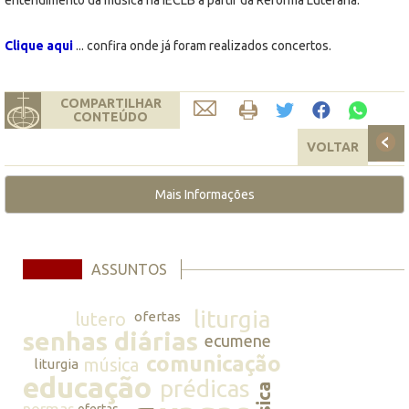
Clique aqui
... confira onde já foram realizados concertos.
COMPARTILHAR
CONTEÚDO
VOLTAR
Mais Informações
ASSUNTOS
liturgia
lutero
ofertas
senhas diárias
ecumene
comunicação
música
liturgia
educação
prédicas
normas
ofertas