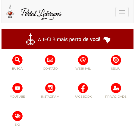
Toggle
naviga
BUSCA
CONTATO
WEBMAIL
ISSUU
YOUTUBE
INSTAGRAM
FACEBOOK
PRIVACIDADE
SIG