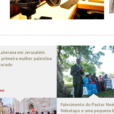
 Luterana em Jerusalém
 primeira mulher palestina
torado
MAIS
Falecimento do Pastor Noé
Ndeutapo e uma pequena hi