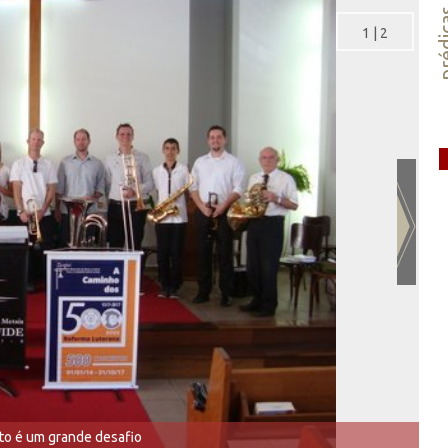
préd
1
|
2
eto é um grande desafio