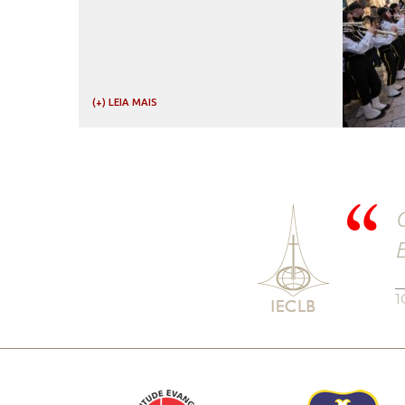
(+) LEIA MAIS
C
E
1