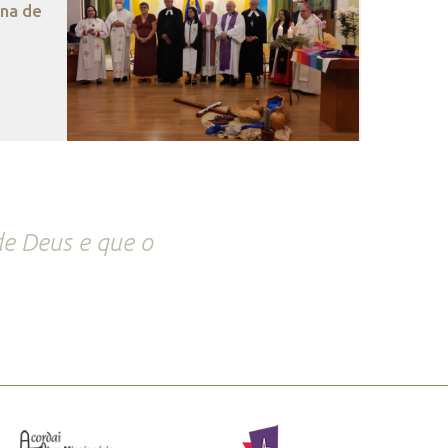
ana de
e Deus e que o