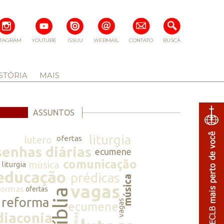
STAGRAM
YOUTUBE
ISSUU
WEBMAIL
CONTATO
BUSCA
STÓRIA
MAIS
ASSUNTOS
liturgia
lutero
ofertas
senhas diárias
ecumene
comunicação
música
liturgia
educação
prédicas
música
vagas
normas
ofertas
bíblia
reforma
vagas
ecumene
diaconia