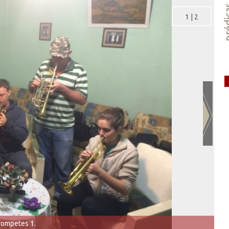
préd
1
|
2
rompetes 1.