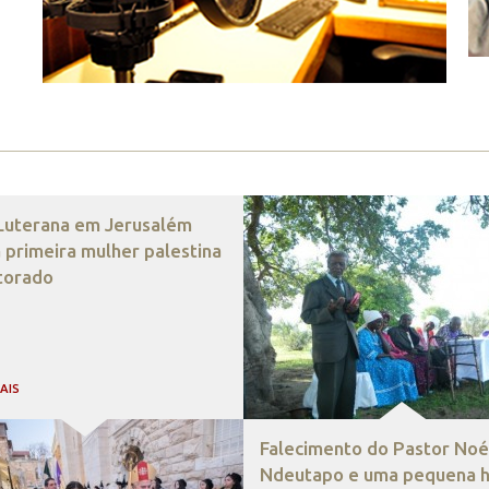
 Luterana em Jerusalém
 primeira mulher palestina
torado
MAIS
Falecimento do Pastor Noé
Ndeutapo e uma pequena hi