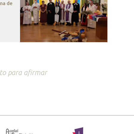
ana de
to para afirmar