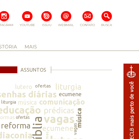
STAGRAM
YOUTUBE
ISSUU
WEBMAIL
CONTATO
BUSCA
STÓRIA
MAIS
ASSUNTOS
liturgia
lutero
ofertas
senhas diárias
ecumene
comunicação
música
liturgia
educação
prédicas
música
vagas
normas
ofertas
bíblia
reforma
vagas
ecumene
diaconia