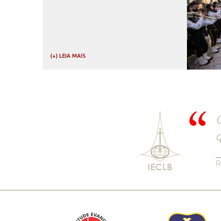
(+) LEIA MAIS
O
q
R