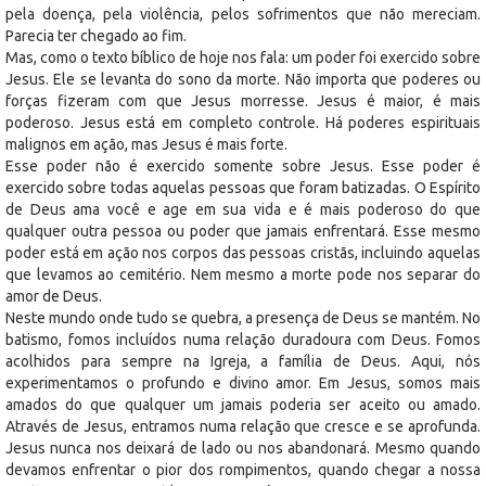
pela doença, pela violência, pelos sofrimentos que não mereciam.
Parecia ter chegado ao fim.
Mas, como o texto bíblico de hoje nos fala: um poder foi exercido sobre
Jesus. Ele se levanta do sono da morte. Não importa que poderes ou
forças fizeram com que Jesus morresse. Jesus é maior, é mais
poderoso. Jesus está em completo controle. Há poderes espirituais
malignos em ação, mas Jesus é mais forte.
Esse poder não é exercido somente sobre Jesus. Esse poder é
exercido sobre todas aquelas pessoas que foram batizadas. O Espírito
de Deus ama você e age em sua vida e é mais poderoso do que
qualquer outra pessoa ou poder que jamais enfrentará. Esse mesmo
poder está em ação nos corpos das pessoas cristãs, incluindo aquelas
que levamos ao cemitério. Nem mesmo a morte pode nos separar do
amor de Deus.
Neste mundo onde tudo se quebra, a presença de Deus se mantém. No
batismo, fomos incluídos numa relação duradoura com Deus. Fomos
acolhidos para sempre na Igreja, a família de Deus. Aqui, nós
experimentamos o profundo e divino amor. Em Jesus, somos mais
amados do que qualquer um jamais poderia ser aceito ou amado.
Através de Jesus, entramos numa relação que cresce e se aprofunda.
Jesus nunca nos deixará de lado ou nos abandonará. Mesmo quando
devamos enfrentar o pior dos rompimentos, quando chegar a nossa