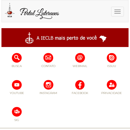
Toggle
naviga
BUSCA
CONTATO
WEBMAIL
ISSUU
YOUTUBE
INSTAGRAM
FACEBOOK
PRIVACIDADE
SIG