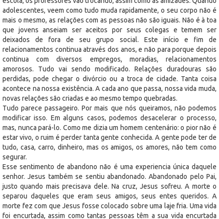
escola, os professores vão trocando, assim como as amizades. Quando
adolescentes, veem como tudo muda rapidamente, o seu corpo não é
mais o mesmo, as relações com as pessoas não são iguais. Não é à toa
que jovens anseiam ser aceitos por seus colegas e temem ser
deixados de fora de seu grupo social. Este início e fim de
relacionamentos continua através dos anos, e não para porque depois
continua com diversos empregos, moradias, relacionamentos
amorosos. Tudo vai sendo modificado. Relações duradouras são
perdidas, pode chegar o divórcio ou a troca de cidade. Tanta coisa
acontece na nossa existência. A cada ano que passa, nossa vida muda,
novas relações são criadas e ao mesmo tempo quebradas.
Tudo parece passageiro. Por mais que nós queiramos, não podemos
modificar isso. Em alguns casos, podemos desacelerar o processo,
mas, nunca pará-lo. Como me dizia um homem centenário: o pior não é
estar vivo, o ruim é perder tanta gente conhecida. A gente pode ter de
tudo, casa, carro, dinheiro, mas os amigos, os amores, não tem como
segurar.
Esse sentimento de abandono não é uma experiencia única daquele
senhor. Jesus também se sentiu abandonado. Abandonado pelo Pai,
justo quando mais precisava dele. Na cruz, Jesus sofreu. A morte o
separou daqueles que eram seus amigos, seus entes queridos. A
morte fez com que Jesus fosse colocado sobre uma laje fria. Uma vida
foi encurtada, assim como tantas pessoas têm a sua vida encurtada