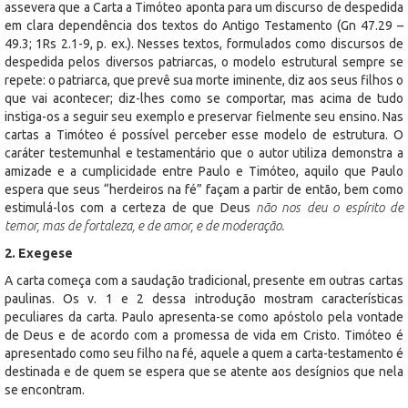
assevera que a Carta a Timóteo aponta para um discurso de despedida
em clara dependência dos textos do Antigo Testamento (Gn 47.29 –
49.3; 1Rs 2.1-9, p. ex.). Nesses textos, formulados como discursos de
despedida pelos diversos patriarcas, o modelo estrutural sempre se
repete: o patriarca, que prevê sua morte iminente, diz aos seus filhos o
que vai acontecer; diz-lhes como se comportar, mas acima de tudo
instiga-os a seguir seu exemplo e preservar fielmente seu ensino. Nas
cartas a Timóteo é possível perceber esse modelo de estrutura. O
caráter testemunhal e testamentário que o autor utiliza demonstra a
amizade e a cumplicidade entre Paulo e Timóteo, aquilo que Paulo
espera que seus “herdeiros na fé” façam a partir de então, bem como
estimulá-los com a certeza de que Deus
não nos deu o espírito de
temor, mas de fortaleza, e de amor, e de moderação.
2. Exegese
A carta começa com a saudação tradicional, presente em outras cartas
paulinas. Os v. 1 e 2 dessa introdução mostram características
peculiares da carta. Paulo apresenta-se como apóstolo pela vontade
de Deus e de acordo com a promessa de vida em Cristo. Timóteo é
apresentado como seu filho na fé, aquele a quem a carta-testamento é
destinada e de quem se espera que se atente aos desígnios que nela
se encontram.