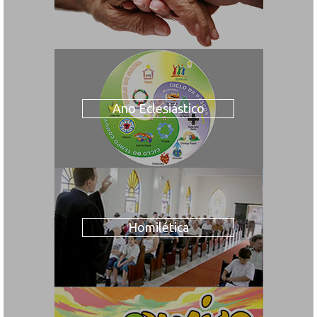
Ano Eclesiástico
Homilética