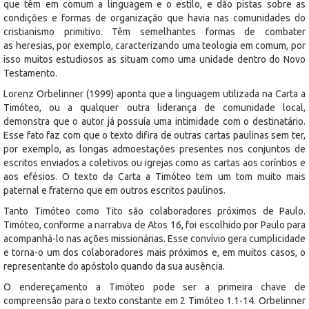
que têm em comum a linguagem e o estilo, e dão pistas sobre as
condições e formas de organização que havia nas comunidades do
cristianismo primitivo. Têm semelhantes formas de combater
as heresias, por exemplo, caracterizando uma teologia em comum, por
isso muitos estudiosos as situam como uma unidade dentro do Novo
Testamento.
Lorenz Orbelinner (1999) aponta que a linguagem utilizada na Carta a
Timóteo, ou a qualquer outra liderança de comunidade local,
demonstra que o autor já possuía uma intimidade com o destinatário.
Esse fato faz com que o texto difira de outras cartas paulinas sem ter,
por exemplo, as longas admoestações presentes nos conjuntos de
escritos enviados a coletivos ou igrejas como as cartas aos coríntios e
aos efésios. O texto da Carta a Timóteo tem um tom muito mais
paternal e fraterno que em outros escritos paulinos.
Tanto Timóteo como Tito são colaboradores próximos de Paulo.
Timóteo, conforme a narrativa de Atos 16, foi escolhido por Paulo para
acompanhá-lo nas ações missionárias. Esse convívio gera cumplicidade
e torna-o um dos colaboradores mais próximos e, em muitos casos, o
representante do apóstolo quando da sua ausência.
O endereçamento a Timóteo pode ser a primeira chave de
compreensão para o texto constante em 2 Timóteo 1.1-14. Orbelinner