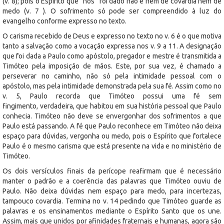
(v. 8); pois o Espírito que “nos” foi dado não é nem de covardia nem de
medo (v. 7 ). O sofrimento só pode ser compreendido à luz do
evangelho conforme expresso no texto.
O carisma recebido de Deus e expresso no texto no v. 6 é o que motiva
tanto a salvação como a vocação expressa nos v. 9 a 11. A designação
que foi dada a Paulo como apóstolo, pregador e mestre é transmitida a
Timóteo pela imposição de mãos. Este, por sua vez, é chamado a
perseverar no caminho, não só pela intimidade pessoal com o
apóstolo, mas pela intimidade demonstrada pela sua fé. Assim como no
v. 5, Paulo recorda que Timóteo possui uma fé sem
fingimento, verdadeira, que habitou em sua história pessoal que Paulo
conhecia. Timóteo não deve se envergonhar dos sofrimentos a que
Paulo está passando. A fé que Paulo reconhece em Timóteo não deixa
espaço para dúvidas, vergonha ou medo, pois o Espírito que fortalece
Paulo é o mesmo carisma que está presente na vida e no ministério de
Timóteo.
Os dois versículos finais da perícope reafirmam que é necessário
manter o padrão e a coerência das palavras que Timóteo ouviu de
Paulo. Não deixa dúvidas nem espaço para medo, para incertezas,
tampouco covardia. Termina no v. 14 pedindo que Timóteo guarde as
palavras e os ensinamentos mediante o Espírito Santo que os une.
Assim, mais que unidos por afinidades fraternais e humanas, agora são