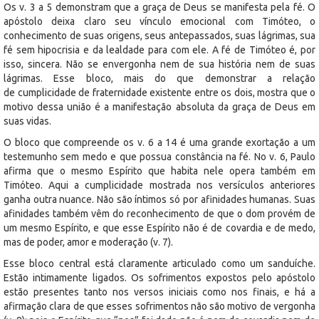
Os v. 3 a 5 demonstram que a graça de Deus se manifesta pela fé. O
apóstolo deixa claro seu vínculo emocional com Timóteo, o
conhecimento de suas origens, seus antepassados, suas lágrimas, sua
fé sem hipocrisia e da lealdade para com ele. A fé de Timóteo é, por
isso, sincera. Não se envergonha nem de sua história nem de suas
lágrimas. Esse bloco, mais do que demonstrar a relação
de cumplicidade de fraternidade existente entre os dois, mostra que o
motivo dessa união é a manifestação absoluta da graça de Deus em
suas vidas.
O bloco que compreende os v. 6 a 14 é uma grande exortação a um
testemunho sem medo e que possua constância na fé. No v. 6, Paulo
afirma que o mesmo Espírito que habita nele opera também em
Timóteo. Aqui a cumplicidade mostrada nos versículos anteriores
ganha outra nuance. Não são íntimos só por afinidades humanas. Suas
afinidades também vêm do reconhecimento de que o dom provém de
um mesmo Espírito, e que esse Espírito não é de covardia e de medo,
mas de poder, amor e moderação (v. 7).
Esse bloco central está claramente articulado como um sanduíche.
Estão intimamente ligados. Os sofrimentos expostos pelo apóstolo
estão presentes tanto nos versos iniciais como nos finais, e há a
afirmação clara de que esses sofrimentos não são motivo de vergonha