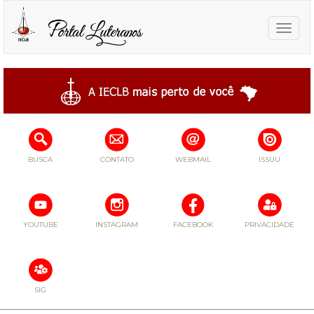
Toggle
naviga
BUSCA
CONTATO
WEBMAIL
ISSUU
YOUTUBE
INSTAGRAM
FACEBOOK
PRIVACIDADE
SIG