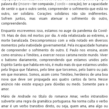
palavra diz (
misere
– ter compaixão /
cordis
– coração), ter a capacidade
de sentir o que o outro sente, compreender o sofrimento que está no
outro, ser solidário. Corações solidários não são indiferentes.
Sofrem juntos, mas visam atenuar o sofrimento do outro,
compreendendo.
Enquanto escrevemos isso, estamos no auge da pandemia da Covid-
19. Mais de dois mil mortos por dia. A vida relativizada ao extremo, a
morte banalizada. Descompromisso com a vida notado em diversos
momentos pela inatividade governamental. Pela incapacidade humana
de compreender o sofrimento do outro. E Paulo nos ensina, assim
como ensinou a Timóteo, a exercer nosso carisma neste mundo. Viver
o batismo diariamente, compreendendo que estamos unidos pelo
Espírito Santo que habita em nós, é muito mais do que estarmos unidos
pela língua que falamos, pelo time que torcemos, pelo bairro ou país
em que moramos. Somos, assim como Timóteo, herdeiros de uma boa
nova que deve ser propagada aos quatro cantos da terra. Nesse
anúncio não existe espaço para dúvidas ou medo. Somente para o
amor.
Mário de Andrade no título do romance Amar, verbo intransitivo
subverte uma regra da gramática portuguesa. Na norma culta o verbo
amar é um verbo transitivo direto, ou seja, quem ama, ama algo ou