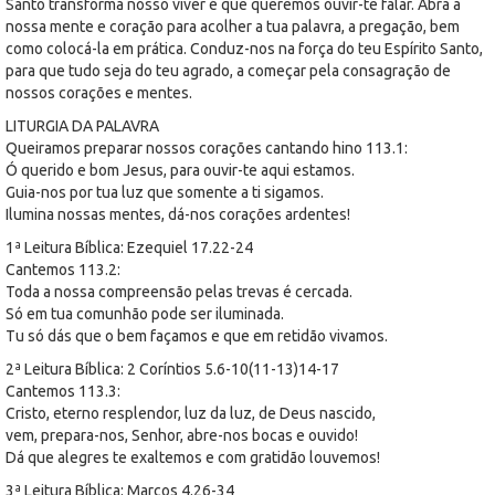
Santo transforma nosso viver é que queremos ouvir-te falar. Abra a
nossa mente e coração para acolher a tua palavra, a pregação, bem
como colocá-la em prática. Conduz-nos na força do teu Espírito Santo,
para que tudo seja do teu agrado, a começar pela consagração de
nossos corações e mentes.
LITURGIA DA PALAVRA
Queiramos preparar nossos corações cantando hino 113.1:
Ó querido e bom Jesus, para ouvir-te aqui estamos.
Guia-nos por tua luz que somente a ti sigamos.
Ilumina nossas mentes, dá-nos corações ardentes!
1ª Leitura Bíblica: Ezequiel 17.22-24
Cantemos 113.2:
Toda a nossa compreensão pelas trevas é cercada.
Só em tua comunhão pode ser iluminada.
Tu só dás que o bem façamos e que em retidão vivamos.
2ª Leitura Bíblica: 2 Coríntios 5.6-10(11-13)14-17
Cantemos 113.3:
Cristo, eterno resplendor, luz da luz, de Deus nascido,
vem, prepara-nos, Senhor, abre-nos bocas e ouvido!
Dá que alegres te exaltemos e com gratidão louvemos!
3ª Leitura Bíblica: Marcos 4.26-34