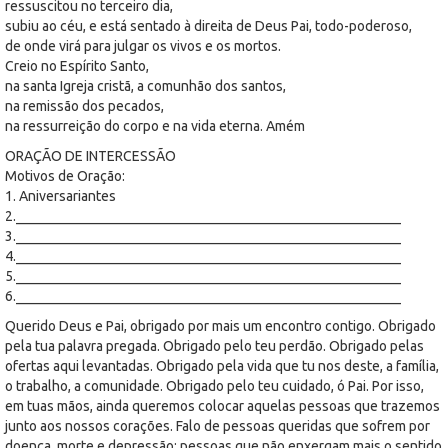
ressuscitou no terceiro dia,
subiu ao céu, e está sentado à direita de Deus Pai, todo-poderoso,
de onde virá para julgar os vivos e os mortos.
Creio no Espírito Santo,
na santa Igreja cristã, a comunhão dos santos,
na remissão dos pecados,
na ressurreição do corpo e na vida eterna. Amém
ORAÇÃO DE INTERCESSÃO
Motivos de Oração:
1. Aniversariantes
2._______________________________________________________
3._______________________________________________________
4._______________________________________________________
5._______________________________________________________
6._______________________________________________________
Querido Deus e Pai, obrigado por mais um encontro contigo. Obrigado
pela tua palavra pregada. Obrigado pelo teu perdão. Obrigado pelas
ofertas aqui levantadas. Obrigado pela vida que tu nos deste, a família,
o trabalho, a comunidade. Obrigado pelo teu cuidado, ó Pai. Por isso,
em tuas mãos, ainda queremos colocar aquelas pessoas que trazemos
junto aos nossos corações. Falo de pessoas queridas que sofrem por
doença, morte e depressão; pessoas que não enxergam mais o sentido