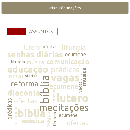
Mais Informações
ASSUNTOS
liturgia
lutero
ofertas
senhas diárias
ecumene
comunicação
música
liturgia
educação
prédicas
música
vagas
normas
ofertas
bíblia
reforma
vagas
ecumene
diaconia
normas
lutero
ofertas
prédicas
meditações
ecumene
bíblia
vagas
liturgia
ecumene
música
ofertas