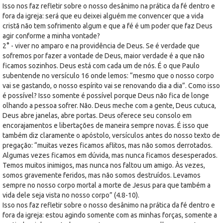
Isso nos faz refletir sobre o nosso desânimo na prática da fé dentro e
fora da igreja: será que eu deixei alguém me convencer que a vida
cristã não tem sofrimento algum e que a fé é um poder que faz Deus
agir conforme a minha vontade?
2° - viver no amparo e na providência de Deus. Se é verdade que
sofremos por fazer a vontade de Deus, maior verdade é a que não
ficamos sozinhos. Deus está com cada um de nós. É o que Paulo
subentende no versículo 16 onde lemos: “mesmo que o nosso corpo
vai se gastando, o nosso espírito vai se renovando dia a dia”. Como isso
é possível? Isso somente é possível porque Deus não fica de longe
olhando a pessoa sofrer. Não. Deus meche com a gente, Deus cutuca,
Deus abre janelas, abre portas. Deus oferece seu consolo em
encorajamentos e libertações de maneira sempre novas. É isso que
também diz claramente o apóstolo, versículos antes do nosso texto de
pregação: “muitas vezes ficamos aflitos, mas não somos derrotados.
Algumas vezes ficamos em dúvida, mas nunca ficamos desesperados.
Temos muitos inimigos, mas nunca nos faltou um amigo. Às vezes,
somos gravemente feridos, mas não somos destruídos. Levamos
sempre no nosso corpo mortal a morte de Jesus para que também a
vida dele seja vista no nosso corpo” (4.8-10).
Isso nos faz refletir sobre o nosso desânimo na prática da fé dentro e
fora da igreja: estou agindo somente com as minhas forças, somente a