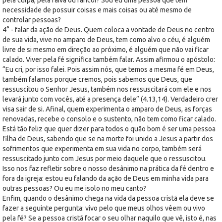
necessidade de possuir coisas e mais coisas ou até mesmo de
controlar pessoas?
4° - falar da ação de Deus. Quem coloca a vontade de Deus no centro
de sua vida, vive no amparo de Deus, tem como alvo o céu, é alguém
livre de si mesmo em direção ao próximo, é alguém que não vai ficar
calado. Viver pela fé significa também falar. Assim afirmou o apóstolo:
“Eu cri, por isso falei. Pois assim nós, que temos a mesma fé em Deus,
também falamos porque cremos, pois sabemos que Deus, que
ressuscitou o Senhor Jesus, também nos ressuscitará com ele e nos
levará junto com vocês, até a presença dele” (4.13,14). Verdadeiro crer
visa sair de si. Afinal, quem experimenta o amparo de Deus, as forças
renovadas, recebe o consolo e o sustento, não tem como ficar calado.
Está tão feliz que quer dizer para todos o quão bom é ser uma pessoa
filha de Deus, sabendo que se na morte foi unido a Jesus a partir dos
sofrimentos que experimenta em sua vida no corpo, também será
ressuscitado junto com Jesus por meio daquele que o ressuscitou.
Isso nos faz refletir sobre o nosso desânimo na prática da fé dentro e
fora da igreja: estou eu falando da ação de Deus em minha vida para
outras pessoas? Ou eu me isolo no meu canto?
Enfim, quando o desânimo chega na vida da pessoa cristã ela deve se
fazer a seguinte pergunta: vivo pelo que meus olhos vêem ou vivo
pela fé? Se a pessoa cristã focar o seu olhar naquilo que vê, isto é, nas