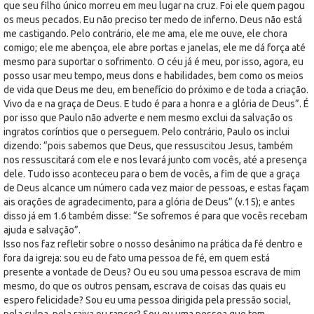
que seu filho único morreu em meu lugar na cruz. Foi ele quem pagou
os meus pecados. Eu não preciso ter medo de inferno. Deus não está
me castigando. Pelo contrário, ele me ama, ele me ouve, ele chora
comigo; ele me abençoa, ele abre portas e janelas, ele me dá força até
mesmo para suportar o sofrimento. O céu já é meu, por isso, agora, eu
posso usar meu tempo, meus dons e habilidades, bem como os meios
de vida que Deus me deu, em benefício do próximo e de toda a criação.
Vivo da e na graça de Deus. E tudo é para a honra e a glória de Deus”. É
por isso que Paulo não adverte e nem mesmo exclui da salvação os
ingratos coríntios que o perseguem. Pelo contrário, Paulo os inclui
dizendo: “pois sabemos que Deus, que ressuscitou Jesus, também
nos ressuscitará com ele e nos levará junto com vocês, até a presença
dele. Tudo isso aconteceu para o bem de vocês, a fim de que a graça
de Deus alcance um número cada vez maior de pessoas, e estas façam
ais orações de agradecimento, para a glória de Deus” (v.15); e antes
disso já em 1.6 também disse: “Se sofremos é para que vocês recebam
ajuda e salvação”.
Isso nos faz refletir sobre o nosso desânimo na prática da fé dentro e
fora da igreja: sou eu de fato uma pessoa de fé, em quem está
presente a vontade de Deus? Ou eu sou uma pessoa escrava de mim
mesmo, do que os outros pensam, escrava de coisas das quais eu
espero felicidade? Sou eu uma pessoa dirigida pela pressão social,
pela culpa, pela raiva ou rancor? Sou eu uma pessoa que tem