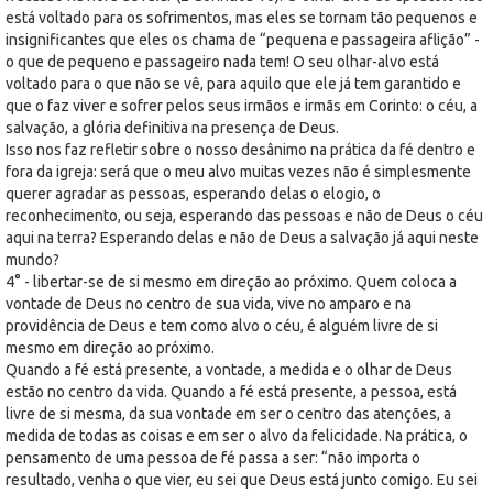
está voltado para os sofrimentos, mas eles se tornam tão pequenos e
insignificantes que eles os chama de “pequena e passageira aflição” -
o que de pequeno e passageiro nada tem! O seu olhar-alvo está
voltado para o que não se vê, para aquilo que ele já tem garantido e
que o faz viver e sofrer pelos seus irmãos e irmãs em Corinto: o céu, a
salvação, a glória definitiva na presença de Deus.
Isso nos faz refletir sobre o nosso desânimo na prática da fé dentro e
fora da igreja: será que o meu alvo muitas vezes não é simplesmente
querer agradar as pessoas, esperando delas o elogio, o
reconhecimento, ou seja, esperando das pessoas e não de Deus o céu
aqui na terra? Esperando delas e não de Deus a salvação já aqui neste
mundo?
4° - libertar-se de si mesmo em direção ao próximo. Quem coloca a
vontade de Deus no centro de sua vida, vive no amparo e na
providência de Deus e tem como alvo o céu, é alguém livre de si
mesmo em direção ao próximo.
Quando a fé está presente, a vontade, a medida e o olhar de Deus
estão no centro da vida. Quando a fé está presente, a pessoa, está
livre de si mesma, da sua vontade em ser o centro das atenções, a
medida de todas as coisas e em ser o alvo da felicidade. Na prática, o
pensamento de uma pessoa de fé passa a ser: “não importa o
resultado, venha o que vier, eu sei que Deus está junto comigo. Eu sei