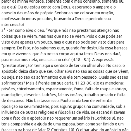
partir da minha vontade, somente com o meu conselho, somente eu,
eu e eu? Ou eu estou conto com Deus, esperando o amparo e o
consolo das mãos do próprio Senhor ao me colocar em oração,
confessando meus pecados, louvando a Deus e pedindo sua
intercessão?
3° - ter como alvo o céu. “Porque nós não prestamos atenção nas
coisas que se vêem, mas nas que não se vêem. Pois o que pode ser
visto dura apenas um pouco, mas o que não pode ser visto dura para
sempre. De fato, nós sabemos que, quando for destruída essa barraca
em que vivemos, que é o nosso corpo aqui na terra, Deus nos dará,
para morarmos nela, uma casa no céu” (4.18 - 5.1). A expressão
“prestar atenção” tem aqui o sentido de ter um olhar alvo. No caso, o
apóstolo deixa claro que seu olhar alvo não são as coisas que se vêem,
ou seja, não são os sofrimentos que ele tem passado. Quais são esses
sofrimentos? Mais à frente em sua carta, 11.23-30, ele os menciona:
prisões, chicoteamento, espancamento, fome, falta de roupa e abrigo,
inundações, desertos, ladrões, falsos irmãos, trabalho pesado e falta
de descanso. Não bastasse isso, Paulo ainda tem de enfrentar
oposição ao seu ministério, pois alguns grupos na comunidade, sob a
influência de outras religiões e filosofias de vida, se escandalizavam
com o fato de o apóstolo não requerer um salário (1Corintios 9), não
ter a companhia e a ajuda de uma esposa, bem como ser tímido e um
fracasso na hora de falar (2 Coríntios 10). O olhar-alvo do apóstolo não