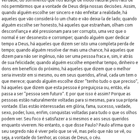
nós permitirmos que a vontade de Deus dirija nossas decisões. Assim,
quando alguém escolhe ser sincero e não enfeitar a realidade, há
aqueles que vão considerá-lo um chato e vão deixa-la de lado; quando
alguém escolhe ser honesto, há aqueles que estranham, olham com
desconfiança e até pressionam para ser corrupto, uma vez que o
normal é ser desonesto e corromper; quando alguém quer dedicar
tempo a Deus, há aqueles que dizem ser isto uma completa perda de
tempo; quando alguém resolve dar mais uma chance, há aqueles que
dizem para não ser ingênuo, não ser uma pessoa fraca e, sim, ir atrás
de sua felicidade; quando alguém escolhe empenhar tempo, dinheiro e
dons em benefício do próximo, há aqueles que dizem que o melhor
seria investir em si mesmo, ou em seus queridos, afinal, cada um tem o
que merece; quando alguém escolhe dizer “tenho tudo o que preciso”,
há aqueles que dizem que esta pessoa é preguiçosa ou, então, ela
passa a ser “pessoa sem futuro”. E por que isso é assim? Porque as
pessoas estão naturalmente voltadas para si mesmas, para sua própria
vontade. Elas estão interessadas em glória, fama, sucesso, vaidade,
sexo, poder, luxo, enfim, conquistas voltadas para tudo o que os olhos
podem ver. Seu foco é satisfazer a si mesmos e aos seus queridos
enquanto viverem. No entanto, o que disse Paulo? Paulo afirma que o
seu segredo não é viver pelo que se vê, mas pelo que não se vê, ou
seja, a vontade do Senhor, as coisas de Deus, o céu.