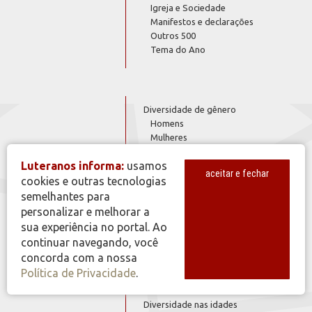
Igreja e Sociedade
Manifestos e declarações
Outros 500
Tema do Ano
Diversidade de gênero
Homens
Mulheres
Diversidade de situações
Luteranos informa:
usamos
Acompanhamento e Consolação
aceitar e fechar
Diversidade na comunicação
cookies e outras tecnologias
Jornais
semelhantes para
Programas de Rádio
personalizar e melhorar a
Diversidade na diaconia
sua experiência no portal. Ao
Diversidade na espiritualidade
continuar navegando, você
Diversidade
Diversidade na família
concorda com a nossa
Casais
Política de Privacidade
.
Diversidade na música
Diversidade nas etnias
Diversidade nas idades