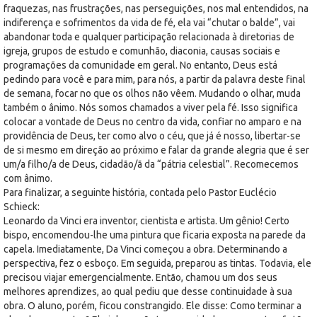
fraquezas, nas frustrações, nas perseguições, nos mal entendidos, na
indiferença e sofrimentos da vida de fé, ela vai “chutar o balde”, vai
abandonar toda e qualquer participação relacionada à diretorias de
igreja, grupos de estudo e comunhão, diaconia, causas sociais e
programações da comunidade em geral. No entanto, Deus está
pedindo para você e para mim, para nós, a partir da palavra deste final
de semana, focar no que os olhos não vêem. Mudando o olhar, muda
também o ânimo. Nós somos chamados a viver pela fé. Isso significa
colocar a vontade de Deus no centro da vida, confiar no amparo e na
providência de Deus, ter como alvo o céu, que já é nosso, libertar-se
de si mesmo em direção ao próximo e falar da grande alegria que é ser
um/a filho/a de Deus, cidadão/ã da “pátria celestial”. Recomecemos
com ânimo.
Para finalizar, a seguinte história, contada pelo Pastor Euclécio
Schieck:
Leonardo da Vinci era inventor, cientista e artista. Um gênio! Certo
bispo, encomendou-lhe uma pintura que ficaria exposta na parede da
capela. Imediatamente, Da Vinci começou a obra. Determinando a
perspectiva, fez o esboço. Em seguida, preparou as tintas. Todavia, ele
precisou viajar emergencialmente. Então, chamou um dos seus
melhores aprendizes, ao qual pediu que desse continuidade à sua
obra. O aluno, porém, ficou constrangido. Ele disse: Como terminar a