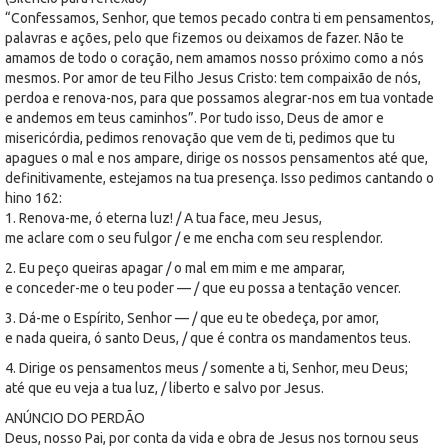
“Confessamos, Senhor, que temos pecado contra ti em pensamentos,
palavras e ações, pelo que fizemos ou deixamos de fazer. Não te
amamos de todo o coração, nem amamos nosso próximo como a nós
mesmos. Por amor de teu Filho Jesus Cristo: tem compaixão de nós,
perdoa e renova-nos, para que possamos alegrar-nos em tua vontade
e andemos em teus caminhos”. Por tudo isso, Deus de amor e
misericórdia, pedimos renovação que vem de ti, pedimos que tu
apagues o mal e nos ampare, dirige os nossos pensamentos até que,
definitivamente, estejamos na tua presença. Isso pedimos cantando o
hino 162:
1. Renova-me, ó eterna luz! / A tua face, meu Jesus,
me aclare com o seu fulgor / e me encha com seu resplendor.
2. Eu peço queiras apagar / o mal em mim e me amparar,
e conceder-me o teu poder — / que eu possa a tentação vencer.
3. Dá-me o Espírito, Senhor — / que eu te obedeça, por amor,
e nada queira, ó santo Deus, / que é contra os mandamentos teus.
4. Dirige os pensamentos meus / somente a ti, Senhor, meu Deus;
até que eu veja a tua luz, / liberto e salvo por Jesus.
ANÚNCIO DO PERDÃO
Deus, nosso Pai, por conta da vida e obra de Jesus nos tornou seus