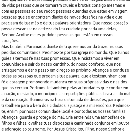
da vida; pessoas que se tornaram cruéis e brutais consigo mesmas e
com as pessoas ao seu redor; pessoas queridas que estão em viagem;
pessoas que se encontram diante de novos desafios na vida e que
precisam de tua mão e de tua palavra orientadora. Que nosso coração
possa descansar na certeza do teu cuidado por cada uma delas,
Senhor. Acolhe esses pedidos pessoais que estão em nossos
corações.
Mas também, Pai amado, diante de ti queremos ainda trazer nossos
pedidos comunitários. Pedimos-te por tua igreja no mundo. Que tu nos
guies a termos fé nas tuas promessas. Que insistamos a viver em
comunidade e sair do nosso cantinho, do nosso conforto, que nos
arrisquemos a dar o passo em direção ao próximo. Abençoa e conduze
todas as pessoas que pregam a tua palavra, que a testemunham com
fé e coragem promovendo mudança em suas próprias vidas e nas dos
que os cercam. Pedimos-te também pelas autoridades que conduzem
a nação, o estado, o município e as repartições públicas. Livra-as do mal
e da corrupção. Ilumina-as na hora da tomada de decisões, para que
trabalhem para o bem dos cidadãos, a justiça e a misericórdia. Pedimos-
te, enfim, por nossa comunidade local e por todas as nossas famílias.
Abençoa, guarda e protege do mal. Cria entre nós uma atmosfera de
filhos e filhas, ovelhas tuas dispostas à caminhada conjunta em louvor
e adoração ao teu nome. Por Jesus Cristo, teu Filho, nosso Senhor e