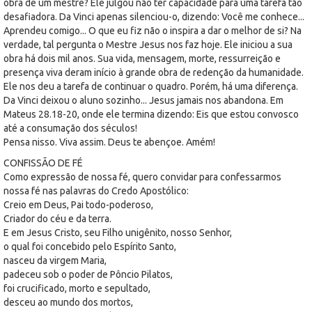
obra de um mestre? Ele julgou não ter capacidade para uma tarefa tão
desafiadora. Da Vinci apenas silenciou-o, dizendo: Você me conhece...
Aprendeu comigo... O que eu fiz não o inspira a dar o melhor de si? Na
verdade, tal pergunta o Mestre Jesus nos faz hoje. Ele iniciou a sua
obra há dois mil anos. Sua vida, mensagem, morte, ressurreição e
presença viva deram início à grande obra de redenção da humanidade.
Ele nos deu a tarefa de continuar o quadro. Porém, há uma diferença.
Da Vinci deixou o aluno sozinho... Jesus jamais nos abandona. Em
Mateus 28.18-20, onde ele termina dizendo: Eis que estou convosco
até a consumação dos séculos!
Pensa nisso. Viva assim. Deus te abençoe. Amém!
CONFISSÃO DE FÉ
Como expressão de nossa fé, quero convidar para confessarmos
nossa fé nas palavras do Credo Apostólico:
Creio em Deus, Pai todo-poderoso,
Criador do céu e da terra.
E em Jesus Cristo, seu Filho unigênito, nosso Senhor,
o qual foi concebido pelo Espírito Santo,
nasceu da virgem Maria,
padeceu sob o poder de Pôncio Pilatos,
foi crucificado, morto e sepultado,
desceu ao mundo dos mortos,