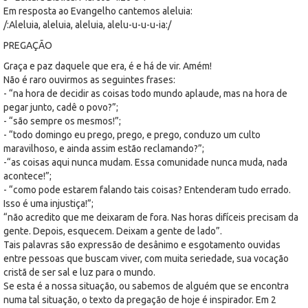
Em resposta ao Evangelho cantemos aleluia:
/:Aleluia, aleluia, aleluia, alelu-u-u-u-ia:/
PREGAÇÃO
Graça e paz daquele que era, é e há de vir. Amém!
Não é raro ouvirmos as seguintes frases:
- “na hora de decidir as coisas todo mundo aplaude, mas na hora de
pegar junto, cadê o povo?”;
- “são sempre os mesmos!”;
- “todo domingo eu prego, prego, e prego, conduzo um culto
maravilhoso, e ainda assim estão reclamando?”;
-“as coisas aqui nunca mudam. Essa comunidade nunca muda, nada
acontece!”;
- “como pode estarem falando tais coisas? Entenderam tudo errado.
Isso é uma injustiça!”;
“não acredito que me deixaram de fora. Nas horas difíceis precisam da
gente. Depois, esquecem. Deixam a gente de lado”.
Tais palavras são expressão de desânimo e esgotamento ouvidas
entre pessoas que buscam viver, com muita seriedade, sua vocação
cristã de ser sal e luz para o mundo.
Se esta é a nossa situação, ou sabemos de alguém que se encontra
numa tal situação, o texto da pregação de hoje é inspirador. Em 2