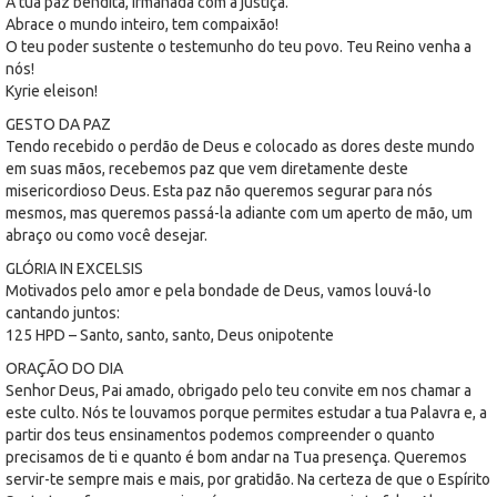
A tua paz bendita, irmanada com a justiça.
Abrace o mundo inteiro, tem compaixão!
O teu poder sustente o testemunho do teu povo. Teu Reino venha a
nós!
Kyrie eleison!
GESTO DA PAZ
Tendo recebido o perdão de Deus e colocado as dores deste mundo
em suas mãos, recebemos paz que vem diretamente deste
misericordioso Deus. Esta paz não queremos segurar para nós
mesmos, mas queremos passá-la adiante com um aperto de mão, um
abraço ou como você desejar.
GLÓRIA IN EXCELSIS
Motivados pelo amor e pela bondade de Deus, vamos louvá-lo
cantando juntos:
125 HPD – Santo, santo, santo, Deus onipotente
ORAÇÃO DO DIA
Senhor Deus, Pai amado, obrigado pelo teu convite em nos chamar a
este culto. Nós te louvamos porque permites estudar a tua Palavra e, a
partir dos teus ensinamentos podemos compreender o quanto
precisamos de ti e quanto é bom andar na Tua presença. Queremos
servir-te sempre mais e mais, por gratidão. Na certeza de que o Espírito