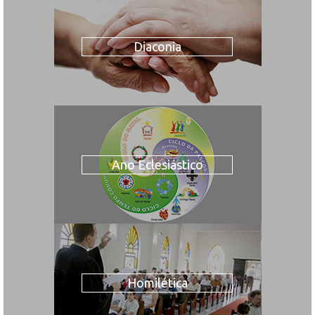
Diaconia
Ano Eclesiástico
Homilética