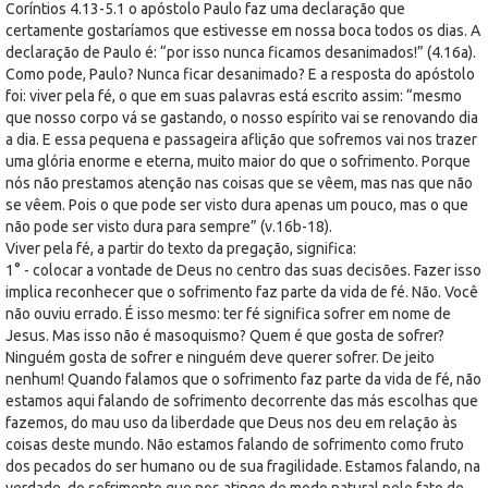
Coríntios 4.13-5.1 o apóstolo Paulo faz uma declaração que
certamente gostaríamos que estivesse em nossa boca todos os dias. A
declaração de Paulo é: “por isso nunca ficamos desanimados!” (4.16a).
Como pode, Paulo? Nunca ficar desanimado? E a resposta do apóstolo
foi: viver pela fé, o que em suas palavras está escrito assim: “mesmo
que nosso corpo vá se gastando, o nosso espírito vai se renovando dia
a dia. E essa pequena e passageira aflição que sofremos vai nos trazer
uma glória enorme e eterna, muito maior do que o sofrimento. Porque
nós não prestamos atenção nas coisas que se vêem, mas nas que não
se vêem. Pois o que pode ser visto dura apenas um pouco, mas o que
não pode ser visto dura para sempre” (v.16b-18).
Viver pela fé, a partir do texto da pregação, significa:
1° - colocar a vontade de Deus no centro das suas decisões. Fazer isso
implica reconhecer que o sofrimento faz parte da vida de fé. Não. Você
não ouviu errado. É isso mesmo: ter fé significa sofrer em nome de
Jesus. Mas isso não é masoquismo? Quem é que gosta de sofrer?
Ninguém gosta de sofrer e ninguém deve querer sofrer. De jeito
nenhum! Quando falamos que o sofrimento faz parte da vida de fé, não
estamos aqui falando de sofrimento decorrente das más escolhas que
fazemos, do mau uso da liberdade que Deus nos deu em relação às
coisas deste mundo. Não estamos falando de sofrimento como fruto
dos pecados do ser humano ou de sua fragilidade. Estamos falando, na
verdade, do sofrimento que nos atinge de modo natural pelo fato de