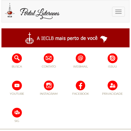
Toggle
naviga
BUSCA
CONTATO
WEBMAIL
ISSUU
YOUTUBE
INSTAGRAM
FACEBOOK
PRIVACIDADE
SIG