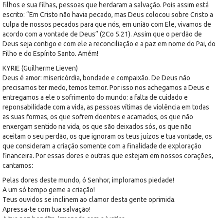
filhos e sua filhas, pessoas que herdaram a salvação. Pois assim está
escrito: “Em Cristo não havia pecado, mas Deus colocou sobre Cristo a
culpa de nossos pecados para que nós, em união com Ele, vivamos de
acordo com a vontade de Deus” (2Co 5.21). Assim que o perdão de
Deus seja contigo e com ele a reconciliação e a paz em nome do Pai, do
Filho e do Espírito Santo. Amém!
KYRIE (Guilherme Lieven)
Deus é amor: misericórdia, bondade e compaixão. De Deus não
precisamos ter medo, temos temor. Por isso nos achegamos a Deus e
entregamos a ele o sofrimento do mundo: a falta de cuidado e
reponsabilidade com a vida, as pessoas vítimas de violência em todas
as suas formas, os que sofrem doentes e acamados, os que não
enxergam sentido na vida, os que são deixados sós, os que não
aceitam o seu perdão, os que ignoram os teus juízos e tua vontade, os
que consideram a criação somente com a finalidade de exploração
financeira. Por essas dores e outras que estejam em nossos corações,
cantamos:
Pelas dores deste mundo, ó Senhor, imploramos piedade!
A um só tempo geme a criação!
Teus ouvidos se inclinem ao clamor desta gente oprimida.
Apressa-te com tua salvação!