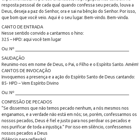
resposta pessoal de cada qual quando confessa seu pecado, louva a
Deus, deseja a paz do Senhor, ora e sai na bênção do Senhor. Por isso,
que bom que você veio. Aqui é o seu lugar. Bem-vindo. Bem-vinda.
CANTO DE ENTRADA
Nesse sentido convido a cantarmos o hino:
325 – HPD: aqui você tem lugar
Ou: Nº ____________________________________________________
SAUDAÇÃO
Reunimo-nos em nome de Deus, o Pai, o Filho e o Espírito Santo. Amém!
CANTOS DE INVOCAÇÃO
Invoquemos a presença e a ação do Espírito Santo de Deus cantando:
85- HPD – Vem Espírito Divino
Ou: Nº ____________________________________________________
CONFISSÃO DE PECADOS
“Se dissermos que não temos pecado nenhum, a nós mesmos nos
enganamos, e a verdade não está em nós; se, porém, confessarmos os
nossos pecados, Deus é fiel e justo para nos perdoar os pecados e
nos purificar de toda a injustiça.” Por isso em silêncio, confessemos
nossos pecados a Deus
(Silêncio para reflexão)