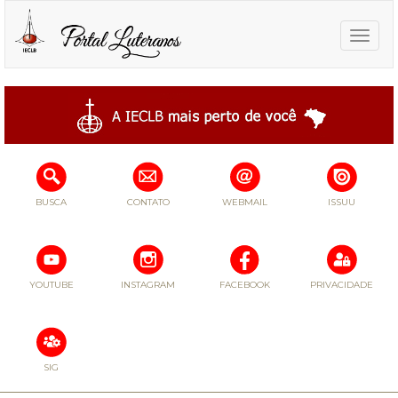
Toggle
naviga
BUSCA
CONTATO
WEBMAIL
ISSUU
YOUTUBE
INSTAGRAM
FACEBOOK
PRIVACIDADE
SIG