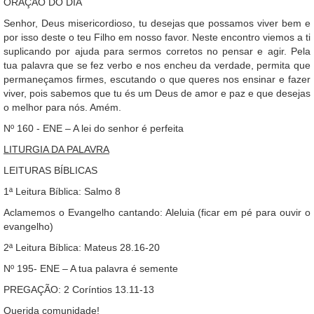
ORAÇÃO DO DIA
Senhor, Deus misericordioso, tu desejas que possamos viver bem e
por isso deste o teu Filho em nosso favor. Neste encontro viemos a ti
suplicando por ajuda para sermos corretos no pensar e agir. Pela
tua palavra que se fez verbo e nos encheu da verdade, permita que
permaneçamos firmes, escutando o que queres nos ensinar e fazer
viver, pois sabemos que tu és um Deus de amor e paz e que desejas
o melhor para nós. Amém.
Nº 160 - ENE – A lei do senhor é perfeita
LITURGIA DA PALAVRA
LEITURAS BÍBLICAS
1ª Leitura Bíblica: Salmo 8
Aclamemos o Evangelho cantando: Aleluia (ficar em pé para ouvir o
evangelho)
2ª Leitura Bíblica: Mateus 28.16-20
Nº 195- ENE – A tua palavra é semente
PREGAÇÃO: 2 Coríntios 13.11-13
Querida comunidade!