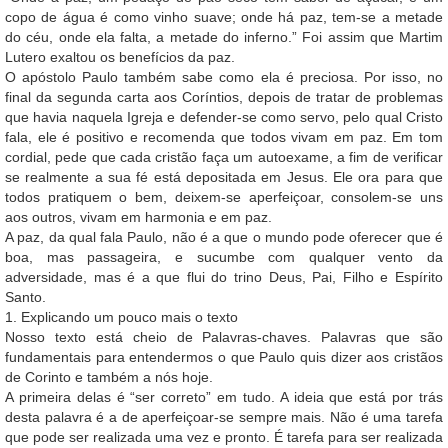
copo de água é como vinho suave; onde há paz, tem-se a metade
do céu, onde ela falta, a metade do inferno.” Foi assim que Martim
Lutero exaltou os benefícios da paz.
O apóstolo Paulo também sabe como ela é preciosa. Por isso, no
final da segunda carta aos Coríntios, depois de tratar de problemas
que havia naquela Igreja e defender-se como servo, pelo qual Cristo
fala, ele é positivo e recomenda que todos vivam em paz. Em tom
cordial, pede que cada cristão faça um autoexame, a fim de verificar
se realmente a sua fé está depositada em Jesus. Ele ora para que
todos pratiquem o bem, deixem-se aperfeiçoar, consolem-se uns
aos outros, vivam em harmonia e em paz.
A paz, da qual fala Paulo, não é a que o mundo pode oferecer que é
boa, mas passageira, e sucumbe com qualquer vento da
adversidade, mas é a que flui do trino Deus, Pai, Filho e Espírito
Santo.
1. Explicando um pouco mais o texto
Nosso texto está cheio de Palavras-chaves. Palavras que são
fundamentais para entendermos o que Paulo quis dizer aos cristãos
de Corinto e também a nós hoje.
A primeira delas é “ser correto” em tudo. A ideia que está por trás
desta palavra é a de aperfeiçoar-se sempre mais. Não é uma tarefa
que pode ser realizada uma vez e pronto. É tarefa para ser realizada