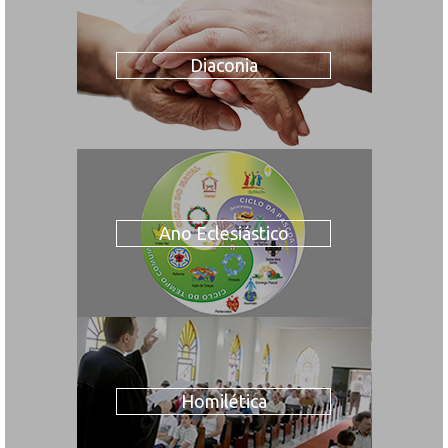
Diaconia
Ano Eclesiástico
Homilética