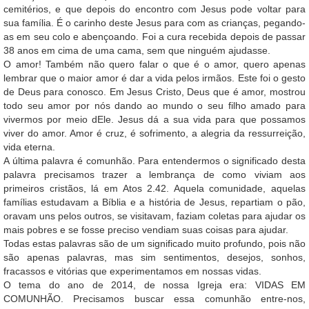
cemitérios, e que depois do encontro com Jesus pode voltar para
sua família. É o carinho deste Jesus para com as crianças, pegando-
as em seu colo e abençoando. Foi a cura recebida depois de passar
38 anos em cima de uma cama, sem que ninguém ajudasse.
O amor! Também não quero falar o que é o amor, quero apenas
lembrar que o maior amor é dar a vida pelos irmãos. Este foi o gesto
de Deus para conosco. Em Jesus Cristo, Deus que é amor, mostrou
todo seu amor por nós dando ao mundo o seu filho amado para
vivermos por meio dEle. Jesus dá a sua vida para que possamos
viver do amor. Amor é cruz, é sofrimento, a alegria da ressurreição,
vida eterna.
A última palavra é comunhão. Para entendermos o significado desta
palavra precisamos trazer a lembrança de como viviam aos
primeiros cristãos, lá em Atos 2.42. Aquela comunidade, aquelas
famílias estudavam a Bíblia e a história de Jesus, repartiam o pão,
oravam uns pelos outros, se visitavam, faziam coletas para ajudar os
mais pobres e se fosse preciso vendiam suas coisas para ajudar.
Todas estas palavras são de um significado muito profundo, pois não
são apenas palavras, mas sim sentimentos, desejos, sonhos,
fracassos e vitórias que experimentamos em nossas vidas.
O tema do ano de 2014, de nossa Igreja era: VIDAS EM
COMUNHÃO. Precisamos buscar essa comunhão entre-nos,