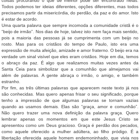
coisas procurando o que de melhor pode ser encontrado nelas.
Todos podemos ter ideias diferentes, opções diferentes, mas todos
precisamos partir da misericórdia, do perdão, da paz e do amor. Isto
é estar de acordo.
Uma quarta palavra que sempre incomoda a comunidade cristã é o
“beijo de irmão”. Nos dias de hoje, talvez isto nem faça mais sentido,
pois a maioria das pessoas já se cumprimenta com um beijo no
rosto. Mas para os cristãos do tempo de Paulo, isto era uma
expressão de muita afeição, amizade e amor fraterno. O beijo era na
verdade um sinal visível que eles eram cristãos. Hoje em dia, temos
o abraço da paz. É algo que realizamos muitas vezes antes da
Santa Ceia para simbolizar que a comunhão que almejamos vai
além de palavras. A gente abraça o irmão, o amigo, e também
estranho.
Por fim, as três últimas palavras que aparecem neste texto já nos
são conhecidas. Mas quero apenas frisar o seu significado, porque
tenho a impressão de que algumas palavras se tornam vazias
quando as usamos demais. Elas são “graça, amor e comunhão”.
Não quero trazer uma nova definição da palavra graça. Quero
lembrar apenas os momentos em que este Jesus Cristo se
apresentou como um Deus gracioso. Graça é perdão dos pecados,
como aquele oferecido a mulher adúltera, ao filho pródigo. É a
libertação oferecida aquele homem endemoninhado, que vivia nos