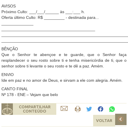
AVISOS
Próximo Culto: ___/___/______ às ___:___ h.
Oferta último Culto: R$ _________ - destinada para...
______________
_________________________________________
_______________________________________________________
_______________________________________________________
BÊNÇÃO
Que o Senhor te abençoe e te guarde, que o Senhor faça
resplandecer o seu rosto sobre ti e tenha misericórdia de ti, que o
senhor sobre ti levante o seu rosto e te dê a paz. Amém.
ENVIO
Ide em paz e no amor de Deus, e sirvam a ele com alegria. Amém.
CANTO FINAL
Nº 178 - ENE – Vejam que belo
COMPARTILHAR
CONTEÚDO
VOLTAR