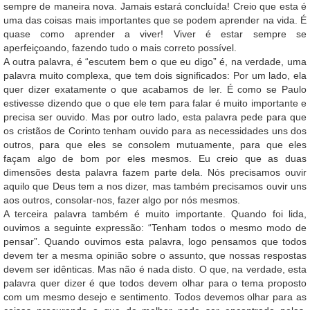
sempre de maneira nova. Jamais estará concluída! Creio que esta é
uma das coisas mais importantes que se podem aprender na vida. É
quase como aprender a viver! Viver é estar sempre se
aperfeiçoando, fazendo tudo o mais correto possível.
A outra palavra, é “escutem bem o que eu digo” é, na verdade, uma
palavra muito complexa, que tem dois significados: Por um lado, ela
quer dizer exatamente o que acabamos de ler. É como se Paulo
estivesse dizendo que o que ele tem para falar é muito importante e
precisa ser ouvido. Mas por outro lado, esta palavra pede para que
os cristãos de Corinto tenham ouvido para as necessidades uns dos
outros, para que eles se consolem mutuamente, para que eles
façam algo de bom por eles mesmos. Eu creio que as duas
dimensões desta palavra fazem parte dela. Nós precisamos ouvir
aquilo que Deus tem a nos dizer, mas também precisamos ouvir uns
aos outros, consolar-nos, fazer algo por nós mesmos.
A terceira palavra também é muito importante. Quando foi lida,
ouvimos a seguinte expressão: “Tenham todos o mesmo modo de
pensar”. Quando ouvimos esta palavra, logo pensamos que todos
devem ter a mesma opinião sobre o assunto, que nossas respostas
devem ser idênticas. Mas não é nada disto. O que, na verdade, esta
palavra quer dizer é que todos devem olhar para o tema proposto
com um mesmo desejo e sentimento. Todos devemos olhar para as