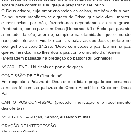
aposta para construir sua Igreja e preparar o seu reino.
O Deus criador, cujo amor cria todas as coisas, também cria a paz.
Do seu amor, manifesta-se a graça de Cristo, que veio viveu, morreu
e ressuscitou por nós, fazendo-nos dependentes da sua graça.
Perdoados, temos paz com Deus (Romanos 5.1). É ela que garante
a metade do céu, agora e, completo na eternidade, que o mundo
não pode oferecer. Finalizo com as palavras que Jesus profere no
evangelho de João 14.27a: “Deixo com vocês a paz. É a minha paz
que eu lhes dou; não lhes dou a paz como o mundo dá.” Amém.
(Mensagem baseada na pregação do pastor Rui Schneider)
Nº 230 – ENE - Há sinais de paz e de graça
CONFISSÃO DE FÉ (ficar de pé)
Em resposta a Palavra de Deus que foi lida e pregada confessamos
a nossa fé com as palavras do Credo Apostólico: Creio em Deus
Pai,...
CANTO PÓS-CONFISSÃO (proceder motivação e o recolhimento
das ofertas)
Nº149 - ENE –Graças, Senhor, eu rendo muitas...
ORAÇÃO DE INTERCESSÃO
Motivos de Oração: