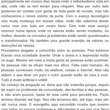
principalmente em nossos dias atuais onde o individualismo esta em
alta, onde não se tem tempo para ninguém. Mas por outro lado
podemos ter contato com gente de toda parte do mundo, mas não
conhecemos o nosso vizinho de porta. Com o avanço tecnológico
veio muita mudança em nossas vidas, onde não sabemos direito
como usar isso tudo em nosso favor. Com todo esse avanço
vivemos numa época onde os valores estão sendo mudados, ou
melhor, dizendo os conceitos já existentes estão sendo questionados
e transformados. Há também uma grande inversão de valores ou
distorções de valores.
Precisamos resgatar a comunhão entre as pessoas. Pois estamos
ficando uma sociedade doente. Onde o stress e a depressão estão
no auge. Mesmo em meio a muita gente as pessoas estão sozinhas.
As pessoas não se olham mais nos olhos. Falta calor humano. As
pessoas conversam muito via telefone, celular e internet. Mas não
sabem o que dizer um para o outro quando estão de cara a cara.
Tudo é muito artificial e volátil.
No começo da pregação eu disse que não entendia porque, depois
de expor os problemas da comunidade, das famílias e das pessoas,
e não eram poucos, basta ler esta carta para percebê-los, Paulo
termina dizendo até logo. Nós não teríamos dito, até logo, mais sim
até nunca mais. O evangelho aqui escondido mostra que mesmo
com todos os nossos problemas e dificuldades é em nós que Deus