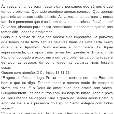
Às vezes, olhamos para nossa vida e pensamos que só nós é que
temos problemas. Que tudo acontece apenas conosco. Que apenas
para nós as coisas estão difíceis. Às vezes, olhamos para a nossa
família e pensamos que é só lá em casa que as coisas não vão bem!
Às vezes, olhamos para nossa comunidade e pensamos que só nós
temos dificuldades e problemas.
Creio que o texto de hoje nos mostra algo importante. As palavras
que lemos neste texto são as palavras finais de uma carta muito
dura que o Apostolo Paulo escreve à comunidade. Eu fiquei
impressionada, que após tratar temas tão quentes e difíceis, onde
Paulo foi obrigado a expor, um a um os problemas da comunidade e
de algumas pessoas da comunidade, as palavras finais fossem
essas:
Ouçam com atenção: 2 Coríntios 13.11-13.
“E agora, irmãos, até logo. Procurem ser corretos em tudo. Escutem
bem o que eu digo. Tenham todos o mesmo modo de pensar e
vivam em paz. E o Deus de amor e de paz estará com vocês.
Cumprimentem uns aos outros com um beijo de irmão. Todo o povo
de Deus manda saudações. Que a graça do Senhor Jesus Cristo, o
amor de Deus e a presença do Espírito Santo estejam com todos
vocês!”
“Onde á paz, um pedaço de pão seco tem sabor de açúcar, e um