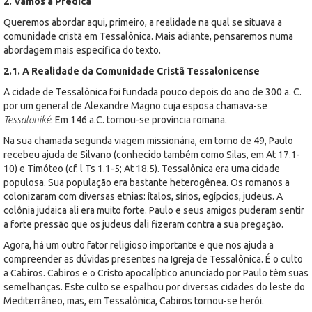
2. Vamos à Prédica
Queremos abordar aqui, primeiro, a realidade na qual se situava a
comunidade cristã em Tessalônica. Mais adiante, pensaremos numa
abordagem mais específica do texto.
2.1. A Realidade da Comunidade Cristã Tessalonicense
A cidade de Tessalônica foi fundada pouco depois do ano de 300 a. C.
por um general de Alexandre Magno cuja esposa chamava-se
Tessaloniké
. Em 146 a.C. tornou-se província romana.
Na sua chamada segunda viagem missionária, em torno de 49, Paulo
recebeu ajuda de Silvano (conhecido também como Silas, em At 17.1-
10) e Timóteo (cf. l Ts 1.1-5; At 18.5). Tessalônica era uma cidade
populosa. Sua população era bastante heterogênea. Os romanos a
colonizaram com diversas etnias: ítalos, sírios, egípcios, judeus. A
colônia judaica ali era muito forte. Paulo e seus amigos puderam sentir
a forte pressão que os judeus dali fizeram contra a sua pregação.
Agora, há um outro fator religioso importante e que nos ajuda a
compreender as dúvidas presentes na Igreja de Tessalônica. É o culto
a Cabiros. Cabiros e o Cristo apocalíptico anunciado por Paulo têm suas
semelhanças. Este culto se espalhou por diversas cidades do leste do
Mediterrâneo, mas, em Tessalônica, Cabiros tornou-se herói.