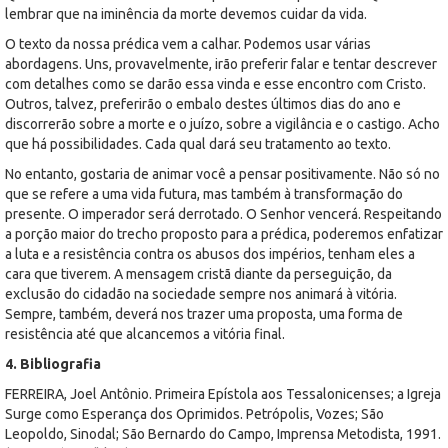
lembrar que na iminência da morte devemos cuidar da vida.
O texto da nossa prédica vem a calhar. Podemos usar várias
abordagens. Uns, provavelmente, irão preferir falar e tentar descrever
com detalhes como se darão essa vinda e esse encontro com Cristo.
Outros, talvez, preferirão o embalo destes últimos dias do ano e
discorrerão sobre a morte e o juízo, sobre a vigilância e o castigo. Acho
que há possibilidades. Cada qual dará seu tratamento ao texto.
No entanto, gostaria de animar você a pensar positivamente. Não só no
que se refere a uma vida futura, mas também à transformação do
presente. O imperador será derrotado. O Senhor vencerá. Respeitando
a porção maior do trecho proposto para a prédica, poderemos enfatizar
a luta e a resistência contra os abusos dos impérios, tenham eles a
cara que tiverem. A mensagem cristã diante da perseguição, da
exclusão do cidadão na sociedade sempre nos animará à vitória.
Sempre, também, deverá nos trazer uma proposta, uma forma de
resistência até que alcancemos a vitória final.
4. Bibliografia
FERREIRA, Joel Antônio. Primeira Epístola aos Tessalonicenses; a Igreja
Surge como Esperança dos Oprimidos. Petrópolis, Vozes; São
Leopoldo, Sinodal; São Bernardo do Campo, Imprensa Metodista, 1991.