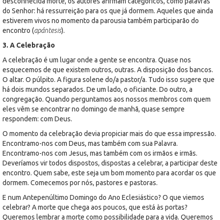
desconhecida morte, os autores afirmam categóricos, como palavras
do Senhor: há ressurreição para os que já dormem. Aqueles que ainda
estiverem vivos no momento da parousia também participarão do
encontro (
apántesis
).
3. A Celebração
A celebração é um lugar onde a gente se encontra. Quase nos
esquecemos de que existem outros, outras. A disposição dos bancos.
O altar. O púlpito. A figura solene do/a pastor/a. Tudo isso sugere que
há dois mundos separados. De um lado, o oficiante. Do outro, a
congregação. Quando perguntamos aos nossos membros com quem
eles vêm se encontrar no domingo de manhã, quase sempre
respondem: com Deus.
O momento da celebração devia propiciar mais do que essa impressão.
Encontramo-nos com Deus, mas também com sua Palavra.
Encontramo-nos com Jesus, mas também com os irmãos e irmãs.
Deveríamos vir todos dispostos, dispostas a celebrar, a participar deste
encontro. Quem sabe, este seja um bom momento para acordar os que
dormem. Comecemos por nós, pastores e pastoras.
E num Antepenúltimo Domingo do Ano Eclesiástico? O que viemos
celebrar? A morte que chega aos poucos, que está às portas?
Queremos lembrar a morte como possibilidade para a vida. Queremos