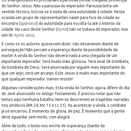
do Senhor Jesus. Não a parousia do imperador. Parousia tinha um
sentido técnico, kclcria-se à visita de uma autoridade à cidade. Nesta
ocasião um grupo de representantes saíam para fora da cidade ao
encontro (
apántesis
) da autoridade para escoltá-la até o interior da
cidade. No caso deste Senhor (
Kyrios
) não se tratava do imperador, mas
sim do
Kyrios Jesus
.
É como se os autores quisessem dizer: não desanimem diante de
perseguição! Não percam a esperança diante da possibilidade da
morte! A vinda do Senhor não deverá nada a uma chegada de um
importante imperador. Será muito mais gloriosa. Terá sinal de trombeta,
da trombeta de Deus. Será anunciada por alguém mais importante do
que um anjo; será um arcanjo. Este Jesus é muito mais importante do
que qualquer imperador. Vamos resistir!
Algumas considerações mais. Esta vinda do Senhor, agora, difere do dia
de Javé anunciado no Antigo Testamento. É preciso notar que não
temos aqui nenhuma batalha. Nem se descrevem as tragédias narradas
nos sinóticos (Mt 24; Mc 13 e Lc 21). Ao acontecer a vinda, o combate
já se encerrou. É momento de glória, de paz. É momento que a gente
deve aguardar sem medo, com alegria.
Além de tudo, o texto nos enche de esperança. Diante da