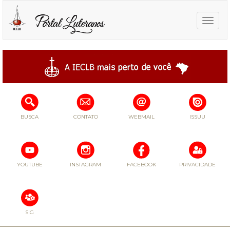
Toggle
naviga
BUSCA
CONTATO
WEBMAIL
ISSUU
YOUTUBE
INSTAGRAM
FACEBOOK
PRIVACIDADE
SIG