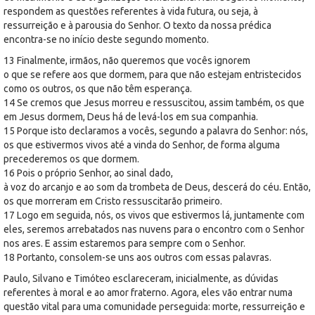
respondem as questões referentes à vida futura, ou seja, à
ressurreição e à parousia do Senhor. O texto da nossa prédica
encontra-se no início deste segundo momento.
13 Finalmente, irmãos, não queremos que vocês ignorem
o que se refere aos que dormem, para que não estejam entristecidos
como os outros, os que não têm esperança.
14 Se cremos que Jesus morreu e ressuscitou, assim também, os que
em Jesus dormem, Deus há de levá-los em sua companhia.
15 Porque isto declaramos a vocês, segundo a palavra do Senhor: nós,
os que estivermos vivos até a vinda do Senhor, de forma alguma
precederemos os que dormem.
16 Pois o próprio Senhor, ao sinal dado,
à voz do arcanjo e ao som da trombeta de Deus, descerá do céu. Então,
os que morreram em Cristo ressuscitarão primeiro.
17 Logo em seguida, nós, os vivos que estivermos lá, juntamente com
eles, seremos arrebatados nas nuvens para o encontro com o Senhor
nos ares. E assim estaremos para sempre com o Senhor.
18 Portanto, consolem-se uns aos outros com essas palavras.
Paulo, Silvano e Timóteo esclareceram, inicialmente, as dúvidas
referentes à moral e ao amor fraterno. Agora, eles vão entrar numa
questão vital para uma comunidade perseguida: morte, ressurreição e