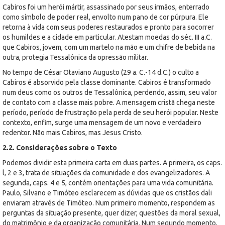
Cabiros foi um herói mártir, assassinado por seus irmãos, enterrado
como símbolo de poder real, envolto num pano de cor púrpura. Ele
retorna à vida com seus poderes restaurados e pronto para socorrer
os humildes e a cidade em particular. Atestam moedas do séc. III a.C.
que Cabiros, jovem, com um martelo na mão e um chifre de bebida na
outra, protegia Tessalônica da opressão militar.
No tempo de César Otaviano Augusto (29 a. C.-14 d.C.) o culto a
Cabiros é absorvido pela classe dominante. Cabiros é transformado
num deus como os outros de Tessalônica, perdendo, assim, seu valor
de contato com a classe mais pobre. A mensagem cristã chega neste
período, período de frustração pela perda de seu herói popular. Neste
contexto, enfim, surge uma mensagem de um novo e verdadeiro
redentor. Não mais Cabiros, mas Jesus Cristo.
2.2. Considerações sobre o Texto
Podemos dividir esta primeira carta em duas partes. A primeira, os caps.
l, 2 e 3, trata de situações da comunidade e dos evangelizadores. A
segunda, caps. 4 e 5, contém orientações para uma vida comunitária.
Paulo, Silvano e Timóteo esclarecem as dúvidas que os cristãos dali
enviaram através de Timóteo. Num primeiro momento, respondem as
perguntas da situação presente, quer dizer, questões da moral sexual,
do matrimônio e da organização comunitária. Num segundo momento,