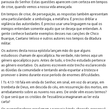
parousia do Senhor. Estas questões aparecem com certeza em tempos
de crise, quando vemos a nossa vida ameaçada.
Em tempos de crise, de perseguição, as respostas também apresentam
uma particularidade: a simbologia, a metáfora. É preciso driblar a
vigilância das autoridades. É preciso usar uma linguagem na qual os
inimigos entendam somente aquilo que se deseja que entendam. A
gente conhece bastante exemplos desses nas canções de Chico
Buarque, Caetano Veloso e outros autores nos tempos da ditadura
militar.
Os autores desta nossa epístola lançam mão do que alguns
estudiosos chamam de apocalíptica. Na verdade, não temos aqui um
género apocalíptico puro. Antes de tudo, o trecho estudado pertence
ao gênero exortativo. Os autores escrevem este trecho esclarecendo
as dúvidas da comunidade e tentando ainda espantar a tristeza e
promover o ânimo durante esse período de enormes dificuldades.
l Ts 4.13-18 fala em vinda do Senhor, em sinal, em voz do arcanjo, em
trombeta de Deus, em descida do céu, em ressurreição dos mortos, em
arrebatamento sobre as nuvens nos ares. De onde vêm esses termos?
O que será que os cristãos de Tessalônica imaginaram ao ler esta
carta?
Os evangelizadores proclamam a parousia (vinda, chegada, presença)