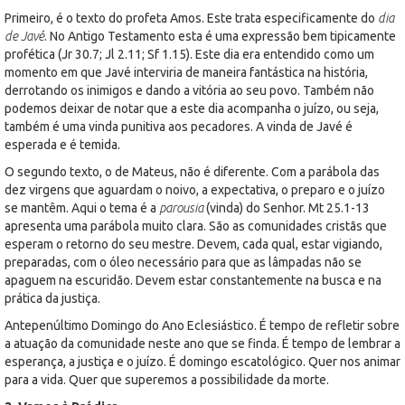
Primeiro, é o texto do profeta Amos. Este trata especificamente do
dia
de Javé
. No Antigo Testamento esta é uma expressão bem tipicamente
profética (Jr 30.7; Jl 2.11; Sf 1.15). Este dia era entendido como um
momento em que Javé interviria de maneira fantástica na história,
derrotando os inimigos e dando a vitória ao seu povo. Também não
podemos deixar de notar que a este dia acompanha o juízo, ou seja,
também é uma vinda punitiva aos pecadores. A vinda de Javé é
esperada e é temida.
O segundo texto, o de Mateus, não é diferente. Com a parábola das
dez virgens que aguardam o noivo, a expectativa, o preparo e o juízo
se mantêm. Aqui o tema é a
parousia
(vinda) do Senhor. Mt 25.1-13
apresenta uma parábola muito clara. São as comunidades cristãs que
esperam o retorno do seu mestre. Devem, cada qual, estar vigiando,
preparadas, com o óleo necessário para que as lâmpadas não se
apaguem na escuridão. Devem estar constantemente na busca e na
prática da justiça.
Antepenúltimo Domingo do Ano Eclesiástico. É tempo de refletir sobre
a atuação da comunidade neste ano que se finda. É tempo de lembrar a
esperança, a justiça e o juízo. É domingo escatológico. Quer nos animar
para a vida. Quer que superemos a possibilidade da morte.