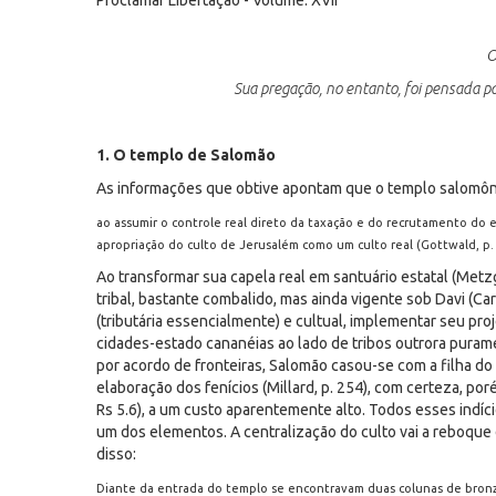
Proclamar Libertação - Volume: XVII
O
Sua pregação, no entanto, foi pensada pa
1. O templo de Salomão
As informações que obtive apontam que o templo salomôni
ao assumir o controle real direto da taxação e do recrutamento do 
apropriação do culto de Jerusalém como um culto real (Gottwald, p. 
Ao transformar sua capela real em santuário estatal (Metz
tribal, bastante combalido, mas ainda vigente sob Davi (Ca
(tributária essencialmente) e cultual, implementar seu proj
cidades-estado cananéias ao lado de tribos outrora puramen
por acordo de fronteiras, Salomão casou-se com a filha do F
elaboração dos fenícios (Millard, p. 254), com certeza, por
Rs 5.6), a um custo aparentemente alto. Todos esses indíc
um dos elementos. A centralização do culto vai a reboque d
disso:
Diante da entrada do templo se encontravam duas colunas de bronze