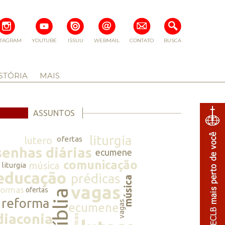
STAGRAM
YOUTUBE
ISSUU
WEBMAIL
CONTATO
BUSCA
STÓRIA
MAIS
ASSUNTOS
liturgia
lutero
ofertas
senhas diárias
ecumene
comunicação
música
liturgia
educação
prédicas
música
vagas
normas
ofertas
bíblia
reforma
vagas
ecumene
diaconia