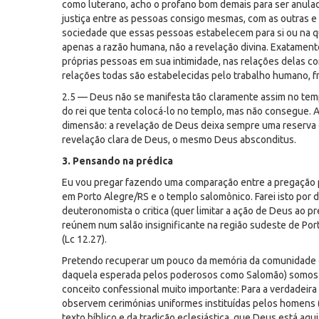
como luterano, acho o profano bom demais para ser anulado
justiça entre as pessoas consigo mesmas, com as outras e
sociedade que essas pessoas estabelecem para si ou na q
apenas a razão humana, não a revelação divina. Exatamente 
próprias pessoas em sua intimidade, nas relações delas c
relações todas são estabelecidas pelo trabalho humano, fr
2.5 — Deus não se manifesta tão claramente assim no temp
do rei que tenta colocá-lo no templo, mas não consegue. 
dimensão: a revelação de Deus deixa sempre uma reserva
revelação clara de Deus, o mesmo Deus absconditus.
3. Pensando na prédica
Eu vou pregar fazendo uma comparação entre a pregação p
em Porto Alegre/RS e o templo salomônico. Farei isto por d
deuteronomista o critica (quer limitar a ação de Deus ao pr
reúnem num salão insignificante na região sudeste de Port
(Lc 12.27).
Pretendo recuperar um pouco da memória da comunidade e 
daquela esperada pelos poderosos como Salomão) somos p
conceito confessional muito importante: Para a verdadeira 
observem cerimónias uniformes instituídas pelos homens (C
texto bíblico e da tradição eclesiástica, que Deus está aq