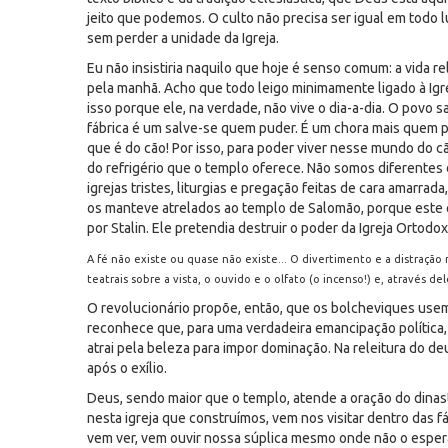
jeito que podemos. O culto não precisa ser igual em todo l
sem perder a unidade da Igreja.
Eu não insistiria naquilo que hoje é senso comum: a vida re
pela manhã. Acho que todo leigo minimamente ligado à Igre
isso porque ele, na verdade, não vive o dia-a-dia. O povo s
fábrica é um salve-se quem puder. É um chora mais quem 
que é do cão! Por isso, para poder viver nesse mundo do 
do refrigério que o templo oferece. Não somos diferentes
igrejas tristes, liturgias e pregação feitas de cara amarr
os manteve atrelados ao templo de Salomão, porque este er
por Stalin. Ele pretendia destruir o poder da Igreja Ortodo
A fé não existe ou quase não existe... O divertimento e a distraçã
teatrais sobre a vista, o ouvido e o olfato (o incenso!) e, através de
O revolucionário propõe, então, que os bolcheviques usem o
reconhece que, para uma verdadeira emancipação política,
atrai pela beleza para impor dominação. Na releitura do d
após o exílio.
Deus, sendo maior que o templo, atende a oração do dinasta
nesta igreja que construímos, vem nos visitar dentro das fá
vem ver, vem ouvir nossa súplica mesmo onde não o espera