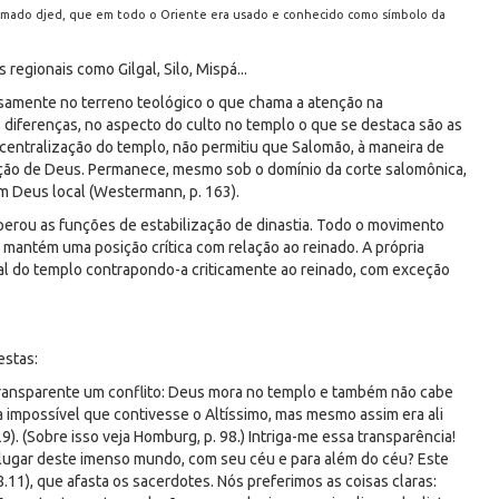
hamado djed, que em todo o Oriente era usado e conhecido como símbolo da
regionais como Gilgal, Silo, Mispá...
osamente no terreno teológico o que chama a atenção na
 diferenças, no aspecto do culto no templo o que se destaca são as
 centralização do templo, não permitiu que Salomão, à maneira de
ão de Deus. Permanece, mesmo sob o domínio da corte salomônica,
um Deus local (Westermann, p. 163).
erou as funções de estabilização de dinastia. Todo o movimento
 mantém uma posição crítica com relação ao reinado. A própria
ual do templo contrapondo-a criticamente ao reinado, com exceção
estas:
a transparente um conflito: Deus mora no templo e também não cabe
 impossível que contivesse o Altíssimo, mas mesmo assim era ali
. (Sobre isso veja Homburg, p. 98.) Intriga-me essa transparência!
ugar deste imenso mundo, com seu céu e para além do céu? Este
), que afasta os sacerdotes. Nós preferimos as coisas claras: