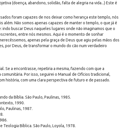
bjetiva (doença, abandono, solidão, falta de alegria na vida...) Este é
assados foram capazes de nos deixar como herança este templo, nós
s além. Não somos apenas capazes de manter o templo, o que já é
le: indo buscar Deus naqueles lugares onde não imaginamos que o
 descrentes, entre nós mesmos. Aqui é o momento de sonhar
merecêssemos, apenas pela graça de Deus que agiu pelas mãos dos
s, por Deus, de transformar o mundo do cão num verdadeiro
ial. Se a encontrasse, repetiria a mesma, fazendo com que a
munitária. Por isso, seguirei o Manual de Ofícios tradicional,
m história, com uma clara perspectiva de futuro e de passado.
ndo da Bíblia. São Paulo, Paulinas, 1985.
Contexto, 1990.
o, Paulinas, 1987.
8.
1986.
 Teologia Bíblica. São Paulo, Loyola, 1978.