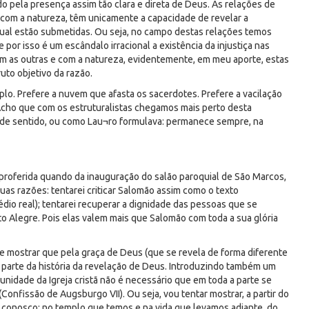
 pela presença assim tão clara e direta de Deus. As relações de
 com a natureza, têm unicamente a capacidade de revelar a
ual estão submetidas. Ou seja, no campo destas relações temos
por isso é um escândalo irracional a existência da injustiça nas
om as outras e com a natureza, evidentemente, em meu aporte, estas
uto objetivo da razão.
lo. Prefere a nuvem que afasta os sacerdotes. Prefere a vacilação
Acho que com os estruturalistas chegamos mais perto desta
 de sentido, ou como Lau¬ro formulava: permanece sempre, na
roferida quando da inauguração do salão paroquial de São Marcos,
uas razões: tentarei criticar Salomão assim como o texto
édio real); tentarei recuperar a dignidade das pessoas que se
o Alegre. Pois elas valem mais que Salomão com toda a sua glória
mostrar que pela graça de Deus (que se revela de forma diferente
arte da história da revelação de Deus. Introduzindo também um
unidade da Igreja cristã não é necessário que em toda a parte se
onfissão de Augsburgo VII). Ou seja, vou tentar mostrar, a partir do
ui conosco: no templo que temos e na vida que levamos adiante, do