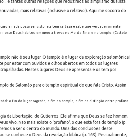
ão... e tantas outras relações que reduzimos ao simplismo dualista.
nuviadas, mais relativas (inclusive o relativo!). Aqui me socorro do
scuro e nada possa ser visto, ela tem certeza e sabe que verdadeiramente
r nosso Deus habitou em meio a trevas no Monte Sinai e no templo. (Castelo
mplo não é seu lugar. O templo é o lugar da exploração salomônica!
e por estar com ouvidos e olhos abertos em todos os lugares
atrapalhadas. Nestes lugares Deus se apresenta e os tem por
mplo de Salomão para o templo espiritual de que fala Cristo. Assim
o total: o fim do lugar sagrado, o fim do templo, o fim da distinção entre profano
ia da Libertação, de Gutierrez. Ele afirma que Deus se fez homem,
us vivo. Não mais existe o 'profano', o que está fora do templo (p.
ltaremos a ser o centro do mundo. Uma das conclusões deste
ue se conhece o Deus da revelação bíblica (p. 163). Pessoalmente,