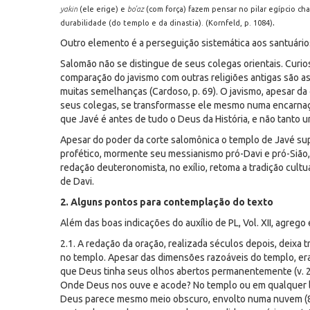
yakin
(ele erige) e
bo'az
(com força) fazem pensar no pilar egípcio c
.
durabilidade (do templo e da dinastia). (Kornfeld, p. 1084)
Outro elemento é a perseguição sistemática aos santuários 
Salomão não se distingue de seus colegas orientais. Curi
comparação do javismo com outras religiões antigas são as
muitas semelhanças (Cardoso, p. 69). O javismo, apesar da
seus colegas, se transformasse ele mesmo numa encarnaç
que Javé é antes de tudo o Deus da História, e não tanto 
Apesar do poder da corte salomônica o templo de Javé sup
profético, mormente seu messianismo pró-Davi e pró-Sião,
redação deuteronomista, no exílio, retoma a tradição cult
de Davi.
2. Alguns pontos para contemplação do texto
Além das boas indicações do auxílio de PL, Vol. XII, agrego 
2.1. A redação da oração, realizada séculos depois, deix
no templo. Apesar das dimensões razoáveis do templo, era
que Deus tinha seus olhos abertos permanentemente (v. 29)
Onde Deus nos ouve e acode? No templo ou em qualquer l
Deus parece mesmo meio obscuro, envolto numa nuvem (8.11