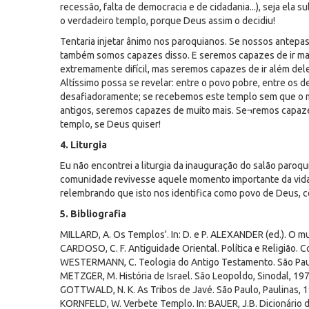
recessão, falta de democracia e de cidadania...), seja ela su
o verdadeiro templo, porque Deus assim o decidiu!
Tentaria injetar ânimo nos paroquianos. Se nossos antep
também somos capazes disso. E seremos capazes de ir mai
extremamente difícil, mas seremos capazes de ir além de
Altíssimo possa se revelar: entre o povo pobre, entre os
desafiadoramente; se recebemos este templo sem que o 
antigos, seremos capazes de muito mais. Se¬remos capaze
templo, se Deus quiser!
4. Liturgia
Eu não encontrei a liturgia da inauguração do salão paroqu
comunidade revivesse aquele momento importante da vida co
relembrando que isto nos identifica como povo de Deus, co
5. Bibliografia
MILLARD, A. Os Templos'. In: D. e P. ALEXANDER (ed.). O mu
CARDOSO, C. F. Antiguidade Oriental. Política e Religião. 
WESTERMANN, C. Teologia do Antigo Testamento. São Paul
METZGER, M. História de Israel. São Leopoldo, Sinodal, 197
GOTTWALD, N. K. As Tribos de Javé. São Paulo, Paulinas, 
KORNFELD, W. Verbete Templo. In: BAUER, J.B. Dicionário de