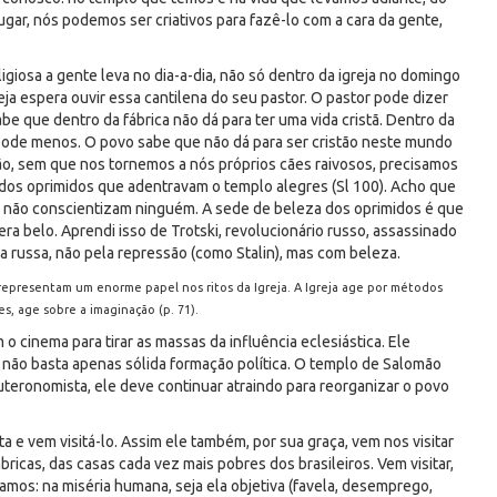
ugar, nós podemos ser criativos para fazê-lo com a cara da gente,
ligiosa a gente leva no dia-a-dia, não só dentro da igreja no domingo
ja espera ouvir essa cantilena do seu pastor. O pastor pode dizer
abe que dentro da fábrica não dá para ter uma vida cristã. Dentro da
pode menos. O povo sabe que não dá para ser cristão neste mundo
cão, sem que nos tornemos a nós próprios cães raivosos, precisamos
 dos oprimidos que adentravam o templo alegres (Sl 100). Acho que
ada, não conscientizam ninguém. A sede de beleza dos oprimidos é que
a belo. Aprendi isso de Trotski, revolucionário russo, assassinado
xa russa, não pela repressão (como Stalin), mas com beleza.
o representam um enorme papel nos ritos da Igreja. A Igreja age por métodos
les, age sobre a imaginação (p. 71).
 cinema para tirar as massas da influência eclesiástica. Ele
 não basta apenas sólida formação política. O templo de Salomão
euteronomista, ele deve continuar atraindo para reorganizar o povo
 e vem visitá-lo. Assim ele também, por sua graça, vem nos visitar
bricas, das casas cada vez mais pobres dos brasileiros. Vem visitar,
mos: na miséria humana, seja ela objetiva (favela, desemprego,