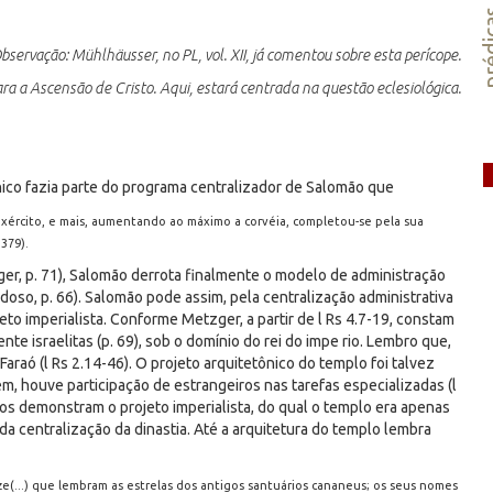
préd
bservação: Mühlhäusser, no PL, vol. XII, já comentou sobre esta perícope.
ra a Ascensão de Cristo. Aqui, estará centrada na questão eclesiológica.
co fazia parte do programa centralizador de Salomão que
exército, e mais, aumentando ao máximo a corvéia, completou-se pela sua
379).
ger, p. 71), Salomão derrota finalmente o modelo de administração
rdoso, p. 66). Salomão pode assim, pela centralização administrativa
eto imperialista. Conforme Metzger, a partir de l Rs 4.7-19, constam
te israelitas (p. 69), sob o domínio do rei do impe rio. Lembro que,
araó (l Rs 2.14-46). O projeto arquitetônico do templo foi talvez
ém, houve participação de estrangeiros nas tarefas especializadas (l
ios demonstram o projeto imperialista, do qual o templo era apenas
a centralização da dinastia. Até a arquitetura do templo lembra
(...) que lembram as estrelas dos antigos santuários cananeus; os seus nomes