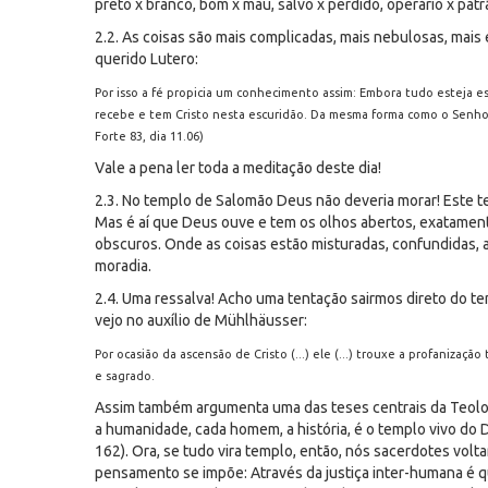
preto x branco, bom x mau, salvo x perdido, operário x patr
2.2. As coisas são mais complicadas, mais nebulosas, mais e
querido Lutero:
Por isso a fé propicia um conhecimento assim: Embora tudo esteja e
recebe e tem Cristo nesta escuridão. Da mesma forma como o Senho
Forte 83, dia 11.06)
Vale a pena ler toda a meditação deste dia!
2.3. No templo de Salomão Deus não deveria morar! Este te
Mas é aí que Deus ouve e tem os olhos abertos, exatament
obscuros. Onde as coisas estão misturadas, confundidas, 
moradia.
2.4. Uma ressalva! Acho uma tentação sairmos direto do te
vejo no auxílio de Mühlhäusser:
Por ocasião da ascensão de Cristo (...) ele (...) trouxe a profanizaçã
e sagrado.
Assim também argumenta uma das teses centrais da Teolog
a humanidade, cada homem, a história, é o templo vivo do De
162). Ora, se tudo vira templo, então, nós sacerdotes vo
pensamento se impõe: Através da justiça inter-humana é q