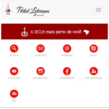
Toggle
naviga
BUSCA
CONTATO
WEBMAIL
ISSUU
YOUTUBE
INSTAGRAM
FACEBOOK
PRIVACIDADE
SIG