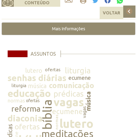
CONTEÚDO
VOLTAR
Mais Informações
ASSUNTOS
liturgia
lutero
ofertas
senhas diárias
ecumene
comunicação
música
liturgia
educação
prédicas
música
vagas
normas
ofertas
bíblia
reforma
vagas
ecumene
diaconia
normas
lutero
ofertas
prédicas
meditações