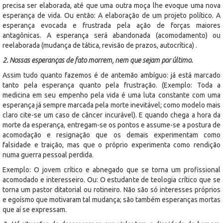
precisa ser elaborada, até que uma outra moça lhe evoque uma nova
esperança de vida. Ou então: A elaboração de um projeto político. A
esperança evocada e frustrada pela ação de forças maiores
antagônicas. A esperança será abandonada (acomodamento) ou
reelaborada (mudança de tática, revisão de prazos, autocrítica) .
2. Nossas esperanças de fato morrem, nem que sejam por último.
Assim tudo quanto fazemos é de antemão ambíguo: já está marcado
tanto pela esperança quanto pela frustração. (Exemplo: Toda a
medicina em seu empenho pela vida é uma luta constante com uma
esperança já sempre marcada pela morte inevitável; como modelo mais
claro cite-se um caso de câncer incurável). E quando chega a hora da
morte da esperança, entregam-se os pontos e assume-se a postura de
acomodação e resignação que os demais experimentam como
falsidade e traição, mas que o próprio experimenta como rendição
numa guerra pessoal perdida.
Exemplo: O jovem crítico e abnegado que se torna um profissional
acomodado e interesseiro. Ou: O estudante de teologia crítico que se
torna um pastor ditatorial ou rotineiro. Não são só interesses próprios
e egoísmo que motivaram tal mudança; são também esperanças mortas
que aí se expressam.