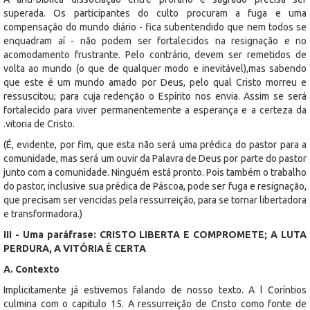
superada. Os participantes do culto procuram a fuga e uma
compensação do mundo diário - fica subentendido que nem todos se
enquadram aí - não podem ser fortalecidos na resignação e no
acomodamento frustrante. Pelo contrário, devem ser remetidos de
volta ao mundo (o que de qualquer modo e inevitável),mas sabendo
que este é um mundo amado por Deus, pelo qual Cristo morreu e
ressuscitou; para cuja redenção o Espírito nos envia. Assim se será
fortalecido para viver permanentemente a esperança e a certeza da
.vitoria de Cristo.
(É, evidente, por fim, que esta não será uma prédica do pastor para a
comunidade, mas será um ouvir da Palavra de Deus por parte do pastor
junto com a comunidade. Ninguém está pronto. Pois também o trabalho
do pastor, inclusive sua prédica de Páscoa, pode ser fuga e resignação,
que precisam ser vencidas pela ressurreição, para se tornar libertadora
e transformadora.)
III - Uma paráfrase: CRISTO LIBERTA E COMPROMETE; A LUTA
PERDURA, A VITÓRIA É CERTA
A. Contexto
Implicitamente já estivemos falando de nosso texto. A l Coríntios
culmina com o capitulo 15. A ressurreição de Cristo como fonte de