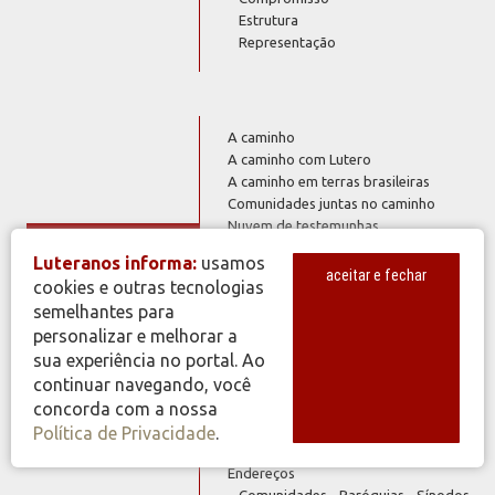
Estrutura
Representação
A caminho
A caminho com Lutero
A caminho em terras brasileiras
Comunidades juntas no caminho
Nuvem de testemunhas
História
Organizações em retrospectiva
Luteranos informa:
usamos
Resgates
aceitar e fechar
cookies e outras tecnologias
200 Anos de Presença Luterana no
semelhantes para
Brasil
Jubileu dos 500 Anos da Reforma
personalizar e melhorar a
sua experiência no portal. Ao
continuar navegando, você
concorda com a nossa
Capela luterana
Política de Privacidade
.
Arquivo Histórico
Endereços
Comunidades - Paróquias - Sínodos -