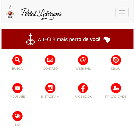
Toggle
naviga
BUSCA
CONTATO
WEBMAIL
ISSUU
YOUTUBE
INSTAGRAM
FACEBOOK
PRIVACIDADE
SIG