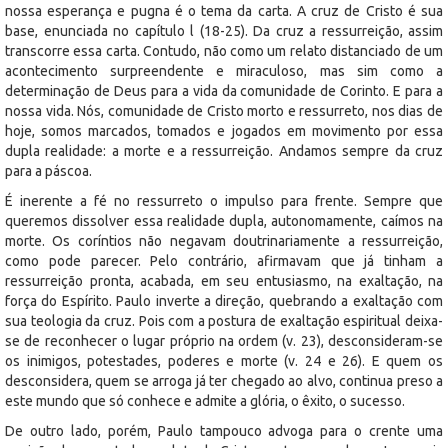
nossa esperança e pugna é o tema da carta. A cruz de Cristo é sua
base, enunciada no capítulo l (18-25). Da cruz a ressurreição, assim
transcorre essa carta. Contudo, não como um relato distanciado de um
acontecimento surpreendente e miraculoso, mas sim como a
determinação de Deus para a vida da comunidade de Corinto. E para a
nossa vida. Nós, comunidade de Cristo morto e ressurreto, nos dias de
hoje, somos marcados, tomados e jogados em movimento por essa
dupla realidade: a morte e a ressurreição. Andamos sempre da cruz
para a páscoa.
É inerente a fé no ressurreto o impulso para frente. Sempre que
queremos dissolver essa realidade dupla, autonomamente, caímos na
morte. Os coríntios não negavam doutrinariamente a ressurreição,
como pode parecer. Pelo contrário, afirmavam que já tinham a
ressurreição pronta, acabada, em seu entusiasmo, na exaltação, na
força do Espírito. Paulo inverte a direção, quebrando a exaltação com
sua teologia da cruz. Pois com a postura de exaltação espiritual deixa-
se de reconhecer o lugar próprio na ordem (v. 23), desconsideram-se
os inimigos, potestades, poderes e morte (v. 24 e 26). E quem os
desconsidera, quem se arroga já ter chegado ao alvo, continua preso a
este mundo que só conhece e admite a glória, o êxito, o sucesso.
De outro lado, porém, Paulo tampouco advoga para o crente uma