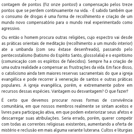
contagem de pontos (fiz onze pontos!) a compensação pelos treze
pontos que se perdem continuamente na vida. - É sabido também que
o consumo de drogas é uma forma de recolhimento e criação de um
mundo novo compensatório para o mundo real experimentado como
agressivo.
Ou então o homem procura outras religiões, cujo espectro vai desde
as práticas orientais de meditação (recolhimento a um mundo interior)
ate a umbanda (com seu êxtase desenfreado), passando pelo
pentecostalismo (batismo do Espírito Santo, glossolalia) e o espiritismo
(comunicação com os espíritos de falecidos). Sempre ha a criação de
uma outra realidade a compensar as frustrações da vida. Em face disso,
o catolicismo ainda tem maiores reservas sacramentais do que a igreja
evangélica e pode recorrer à veneração de santos e outras práticas
populares. A igreja evangélica, porém, e extremamente pobre em
recursos dessas espécies. Vantagem ou desvantagem? O que fazer?
É certo que devemos procurar novas formas de convivência
comunitária, em que nossos membros realmente se sintam aceitos e
livres para participação ativa, em que podem exteriorizar seus afetos e
descarregar suas atribulações. Seria errado, porém, querer competir
com todas as correntes religiosas existentes, aumentando a oferta de
mistério e reclusão em mais alguma variante luterana. Cultos e liturgias