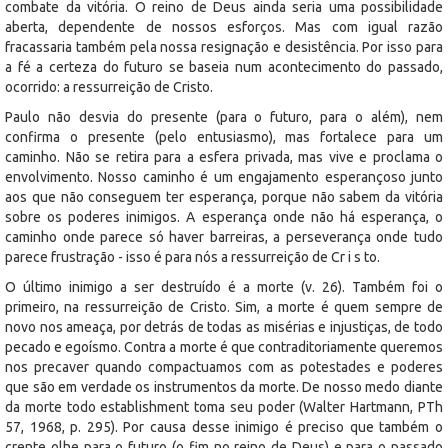
combate da vitória. O reino de Deus ainda seria uma possibilidade
aberta, dependente de nossos esforços. Mas com igual razão
fracassaria também pela nossa resignação e desistência. Por isso para
a fé a certeza do futuro se baseia num acontecimento do passado,
ocorrido: a ressurreição de Cristo.
Paulo não desvia do presente (para o futuro, para o além), nem
confirma o presente (pelo entusiasmo), mas fortalece para um
caminho. Não se retira para a esfera privada, mas vive e proclama o
envolvimento. Nosso caminho é um engajamento esperançoso junto
aos que não conseguem ter esperança, porque não sabem da vitória
sobre os poderes inimigos. A esperança onde não há esperança, o
caminho onde parece só haver barreiras, a perseverança onde tudo
parece frustração - isso é para nós a ressurreição de Cr i s to.
O último inimigo a ser destruído é a morte (v. 26). Também foi o
primeiro, na ressurreição de Cristo. Sim, a morte é quem sempre de
novo nos ameaça, por detrás de todas as misérias e injustiças, de todo
pecado e egoísmo. Contra a morte é que contraditoriamente queremos
nos precaver quando compactuamos com as potestades e poderes
que são em verdade os instrumentos da morte. De nosso medo diante
da morte todo establishment toma seu poder (Walter Hartmann, PTh
57, 1968, p. 295). Por causa desse inimigo é preciso que também o
crente olhe para o futuro (o fim no reino de Deus) e para o passado