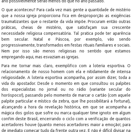
ano possivelmente serão menos do que no ano passado.
O que aconteceu? Para cada vez mais gente a quantidade de mistério
que a nossa igreja proporciona fica em desproporção as exigências
traumatizantes que o restante da vida impõe. Procuram então outras
práticas, cheias de mistério, que satisfaçam sua crescente
necessidade religiosa compensatória. Tal pratica pode ter aparência
bem secular. Natal e Páscoa, por exemplo, vão sendo
progressivamente, transformados em festas rituais familiares e sociais.
Nem por isso são menos religiosas no sentido que estamos
empregando aqui, mas esvaziam as igrejas.
Para me tornar mais claro, exemplifico com a loteria esportiva. O
relacionamento de nosso homem com ela e nitidamente de intensa
religiosidade. A loteria esportiva acompanha, por assim dizer, toda a
vida do apostador. Desde o momento em que consultou os palpites
dos especialistas no jornal ou no rádio (variante secular do
horóspoco!), passando pelo momento de marcar o cartão (com aquele
palpite particular e místico da zebra, que lhe possibilitará a fortuna!),
alcançando a hora da revelação histórica, em que se acompanha a
mágica dos golos que sofre ou marca qualquer time ignoto em algum
confim deste Brasil, encerrando o ciclo com a verificação de quantos
acertadores houve (quanto menos acertadores maior a emoção!, para
de imediato começar tudo da frente outra vez. E não é difícil divisar na