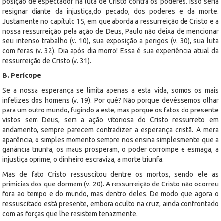
posição de espectador na luta de Cristo contra os poderes. Isso seria
resignar diante da injustiça,do pecado, dos poderes e da morte.
Justamente no capítulo 15, em que aborda a ressurreição de Cristo e a
nossa ressurreição pela ação de Deus, Paulo não deixa de mencionar
seu intenso trabalho (v. 10), sua exposição a perigos (v. 30), sua luta
com feras (v. 32). Dia após dia morro! Essa é sua experiência atual da
ressurreição de Cristo (v. 31).
B. Perícope
Se a nossa esperança se limita apenas a esta vida, somos os mais
infelizes dos homens (v. 19). Por quê? Não porque devêssemos olhar
para um outro mundo, fugindo a este, mas porque os fatos do presente
vistos sem Deus, sem a ação vitoriosa do Cristo ressurreto em
andamento, sempre parecem contradizer a esperança cristã. A mera
aparência, o simples momento sempre nos ensina simplesmente que a
ganância triunfa, os maus prosperam, o poder corrompe e esmaga, a
injustiça oprime, o dinheiro escraviza, a morte triunfa.
Mas de fato Cristo ressuscitou dentre os mortos, sendo ele as
primícias dos que dormem (v. 20). A ressurreição de Cristo não ocorreu
fora ao tempo e do mundo, mas dentro deles. De modo que agora o
ressuscitado está presente, embora oculto na cruz, ainda confrontado
com as forças que lhe resistem tenazmente.