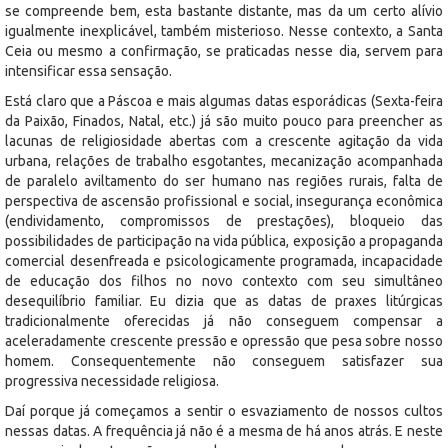
se compreende bem, esta bastante distante, mas da um certo alívio
igualmente inexplicável, também misterioso. Nesse contexto, a Santa
Ceia ou mesmo a confirmação, se praticadas nesse dia, servem para
intensificar essa sensação.
Está claro que a Páscoa e mais algumas datas esporádicas (Sexta-feira
da Paixão, Finados, Natal, etc.) já são muito pouco para preencher as
lacunas de religiosidade abertas com a crescente agitação da vida
urbana, relações de trabalho esgotantes, mecanização acompanhada
de paralelo aviltamento do ser humano nas regiões rurais, falta de
perspectiva de ascensão profissional e social, insegurança econômica
(endividamento, compromissos de prestações), bloqueio das
possibilidades de participação na vida pública, exposição a propaganda
comercial desenfreada e psicologicamente programada, incapacidade
de educação dos filhos no novo contexto com seu simultâneo
desequilíbrio familiar. Eu dizia que as datas de praxes litúrgicas
tradicionalmente oferecidas já não conseguem compensar a
aceleradamente crescente pressão e opressão que pesa sobre nosso
homem. Consequentemente não conseguem satisfazer sua
progressiva necessidade religiosa.
Daí porque já começamos a sentir o esvaziamento de nossos cultos
nessas datas. A frequência já não é a mesma de há anos atrás. E neste