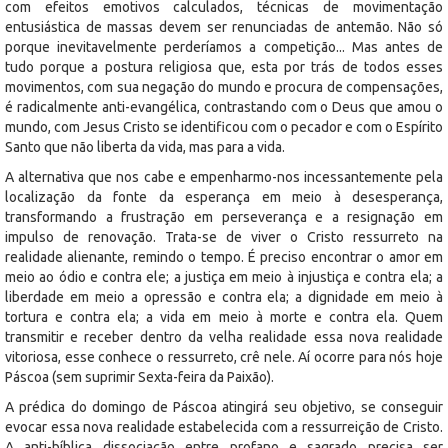
com efeitos emotivos calculados, técnicas de movimentação
entusiástica de massas devem ser renunciadas de antemão. Não só
porque inevitavelmente perderíamos a competição... Mas antes de
tudo porque a postura religiosa que, esta por trás de todos esses
movimentos, com sua negação do mundo e procura de compensações,
é radicalmente anti-evangélica, contrastando com o Deus que amou o
mundo, com Jesus Cristo se identificou com o pecador e com o Espírito
Santo que não liberta da vida, mas para a vida.
A alternativa que nos cabe e empenharmo-nos incessantemente pela
localização da fonte da esperança em meio à desesperança,
transformando a frustração em perseverança e a resignação em
impulso de renovação. Trata-se de viver o Cristo ressurreto na
realidade alienante, remindo o tempo. É preciso encontrar o amor em
meio ao ódio e contra ele; a justiça em meio à injustiça e contra ela; a
liberdade em meio a opressão e contra ela; a dignidade em meio à
tortura e contra ela; a vida em meio à morte e contra ela. Quem
transmitir e receber dentro da velha realidade essa nova realidade
vitoriosa, esse conhece o ressurreto, crê nele. Aí ocorre para nós hoje
Páscoa (sem suprimir Sexta-feira da Paixão).
A prédica do domingo de Páscoa atingirá seu objetivo, se conseguir
evocar essa nova realidade estabelecida com a ressurreição de Cristo.
A anti-bíblica dissociação entre profano e sagrado precisa ser