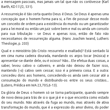
a mensagem pascoais, mas jamais um tal que não os contivesse (Karl
Barth, KD l l l/2, 531).
A ressurreição é tão certa quanto Deus é Deus. Se Deus é apenas uma
concepção que o homem forma para si, a fim de possuir desse modo
um conceito de ordem para a existência do mundo ou um garantizador
para a lei moral ou então um juiz sobre bem e mal ou ainda um consolo
para sua tribulação - se Deus e apenas isso, então de fato não
necessitamos de ressurreição alguma. (Hans Joachim Iwand, Luthers
Theologie, p. 203)
Qual e o ministério (do Cristo ressurreto e exaltado)? Está sentado lá
em cima numa cadeira dourada, mandando os anjos tocar (música) e
apresentar-se diante dele, ou é ocioso? Não... Ele efetua duas coisas, a
saber, levou cativo o cativeiro, e ainda não deixou de fazer isso,
mantendo (-o) cativo sem cessar; isso é a primeira coisa. E a outra:
concedeu dons aos homens, concedendo-os ainda sem cessar até a
consumação do mundo e distribuindo-os entre os seus cristãos...
(Lutero, Prédica em WA 23,705,6-13).
Da glória de Deus o homem só se torna participante, quando sempre
de novo deixa para trás de si o que já é e o que encontra como estado
do seu mundo. Não através da fuga ao mundo, mas através de ativa
transformação do mundo, que é a expressão do amor divino, do poder