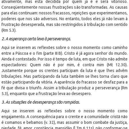
ativamente, mas esta decidida por quem já é e será vitorioso.
Conseqüentemente nossas frustrações são transformadas. As causas
para elas continuam: nossos fracassos, rejeições que experimentamos,
poderes que nos são adversos. No entanto, todos eles já não levam à
frustração desesperada, mas são restringidos à tribulação com sentido
(Rm 5.3).
2. A esperança certa leva à perseverança.
Aqui se inserem as reflexões sobre o nosso momento como caminho
entre a Páscoa e o fim (parte III B). Cristo é já agora senhor do mundo.
Ainda é contestado. Por isso é tempo de luta, em que Cristo não admite
espectadores: Quem não é por mim, é contra mim (Mt 12.30).
Justamente porque os crentes participam da luta é que lhes advêm
tribulações. Mas participando da luta também se lhes torna claro que
estão participando da vitória. A aparência do fracasso se desfaz para a
fé que divisa o triunfo. Assim a tribulação produz a perseverança (Rm
5.3), enquanto que a frustração leva ao desespero.
3. As situações de desesperança são rompidas.
Aqui se inserem as reflexões sobre o nosso momento como
engajamento. A consequência para o crente e a comunidade cristã não
é comamos e bebamos (v. 32), mas assumir o bom combate da justiça,
piedade, fé, amor, constância, mansidão (l Tm 6.11s), não conformar-se