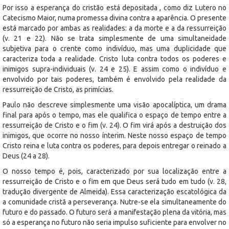
Por isso a esperança do cristão está depositada , como diz Lutero no
Catecismo Maior, numa promessa divina contra a aparência. O presente
está marcado por ambas as realidades: a da morte e a da ressurreição
(v. 21 e 22). Não se trata simplesmente de uma simultaneidade
subjetiva para o crente como indivíduo, mas uma duplicidade que
caracteriza toda a realidade. Cristo luta contra todos os poderes e
inimigos supra-individuais (v. 24 e 25). E assim como o indivíduo e
envolvido por tais poderes, também é envolvido pela realidade da
ressurreição de Cristo, as primícias.
Paulo não descreve simplesmente uma visão apocalíptica, um drama
final para após o tempo, mas ele qualifica o espaço de tempo entre a
ressurreição de Cristo e o fim (v. 24). O fim virá após a destruição dos
inimigos, que ocorre no nosso ínterim. Neste nosso espaço de tempo
Cristo reina e luta contra os poderes, para depois entregar o reinado a
Deus (24 a 28).
O nosso tempo é, pois, caracterizado por sua localização entre a
ressurreição de Cristo e o fim em que Deus será tudo em tudo (v. 28,
tradução divergente de Almeida). Essa caracterização escatológica da
a comunidade cristã a perseverança. Nutre-se ela simultaneamente do
futuro e do passado. O futuro será a manifestação plena da vitória, mas
só a esperança no futuro não seria impulso suficiente para envolver no