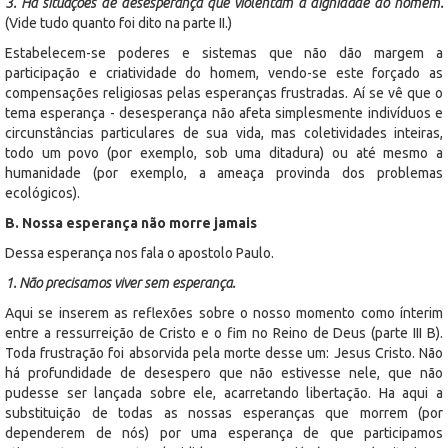
3. Há situações de desesperança que violentam a dignidade do homem.
(Vide tudo quanto foi dito na parte II.)
Estabelecem-se poderes e sistemas que não dão margem a
participação e criatividade do homem, vendo-se este forçado as
compensações religiosas pelas esperanças frustradas. Aí se vê que o
tema esperança - desesperança não afeta simplesmente indivíduos e
circunstâncias particulares de sua vida, mas coletividades inteiras,
todo um povo (por exemplo, sob uma ditadura) ou até mesmo a
humanidade (por exemplo, a ameaça provinda dos problemas
ecológicos).
B. Nossa esperança não morre jamais
Dessa esperança nos fala o apostolo Paulo.
1. Não precisamos viver sem esperança.
Aqui se inserem as reflexões sobre o nosso momento como ínterim
entre a ressurreição de Cristo e o fim no Reino de Deus (parte III B).
Toda frustração foi absorvida pela morte desse um: Jesus Cristo. Não
há profundidade de desespero que não estivesse nele, que não
pudesse ser lançada sobre ele, acarretando libertação. Ha aqui a
substituição de todas as nossas esperanças que morrem (por
dependerem de nós) por uma esperança de que participamos