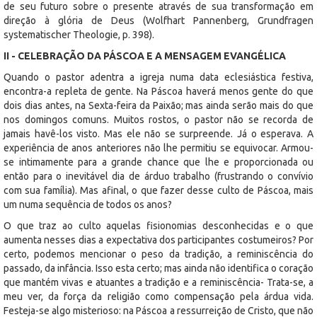
de seu futuro sobre o presente através de sua transformação em
direção à glória de Deus (Wolfhart Pannenberg, Grundfragen
systematischer Theologie, p. 398).
II - CELEBRAÇÃO DA PÁSCOA E A MENSAGEM EVANGÉLICA
Quando o pastor adentra a igreja numa data eclesiástica festiva,
encontra-a repleta de gente. Na Páscoa haverá menos gente do que
dois dias antes, na Sexta-feira da Paixão; mas ainda serão mais do que
nos domingos comuns. Muitos rostos, o pastor não se recorda de
jamais havê-los visto. Mas ele não se surpreende. Já o esperava. A
experiência de anos anteriores não lhe permitiu se equivocar. Armou-
se intimamente para a grande chance que lhe e proporcionada ou
então para o inevitável dia de árduo trabalho (frustrando o convívio
com sua família). Mas afinal, o que fazer desse culto de Páscoa, mais
um numa sequência de todos os anos?
O que traz ao culto aquelas fisionomias desconhecidas e o que
aumenta nesses dias a expectativa dos participantes costumeiros? Por
certo, podemos mencionar o peso da tradição, a reminiscência do
passado, da infância. Isso esta certo; mas ainda não identifica o coração
que mantém vivas e atuantes a tradição e a reminiscência- Trata-se, a
meu ver, da força da religião como compensação pela árdua vida.
Festeja-se algo misterioso: na Páscoa a ressurreição de Cristo, que não