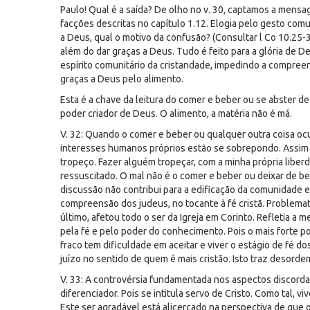
Paulo! Qual é a saída? De olho no v. 30, captamos a mens
facções descritas no capítulo 1.12. Elogia pelo gesto comum
a Deus, qual o motivo da confusão? (Consultar l Co 10.25-3
além do dar graças a Deus. Tudo é feito para a glória de De
espírito comunitário da cristandade, impedindo a compreen
graças a Deus pelo alimento.
Esta é a chave da leitura do comer e beber ou se abster d
poder criador de Deus. O alimento, a matéria não é má.
V. 32: Quando o comer e beber ou qualquer outra coisa ocu
interesses humanos próprios estão se sobrepondo. Assim 
tropeço. Fazer alguém tropeçar, com a minha própria liberda
ressuscitado. O mal não é o comer e beber ou deixar de be
discussão não contribui para a edificação da comunidade 
compreensão dos judeus, no tocante à fé cristã. Problemati
último, afetou todo o ser da Igreja em Corinto. Refletia 
pela fé e pelo poder do conhecimento. Pois o mais forte pod
fraco tem dificuldade em aceitar e viver o estágio de fé d
juízo no sentido de quem é mais cristão. Isto traz desor
V. 33: A controvérsia fundamentada nos aspectos discorda
diferenciador. Pois se intitula servo de Cristo. Como tal, v
Este ser agradável está alicerçado na perspectiva de qu