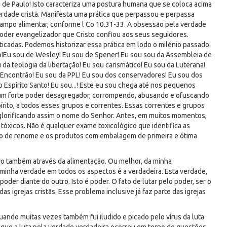
u de Paulo! Isto caracteriza uma postura humana que se coloca acima
erdade cristã. Manifesta uma prática que perpassou e perpassa
 campo alimentar, conforme l Co 10.31-33. A obsessão pela verdade
poder evangelizador que Cristo confiou aos seus seguidores.
ticadas. Podemos historizar essa prática em lodo o milénio passado.
no!Eu sou de Wesley! Eu sou de Spener! Eu sou sou da Assembleia de
da teologia da libertação! Eu sou carismático! Eu sou da Luterana!
 Encontrão! Eu sou da PPL! Eu sou dos conservadores! Eu sou dos
o Espírito Santo! Eu sou...! Este eu sou chega até nos pequenos
um forte poder desagregador, corrompendo, abusando e ofuscando
rito, a todos esses grupos e correntes. Essas correntes e grupos
 glorificando assim o nome do Senhor. Antes, em muitos momentos,
óxicos. Não é qualquer exame toxicológico que identifica as
ão de renome e os produtos com embalagem de primeira e ótima
ro também através da alimentação. Ou melhor, da minha
minha verdade em todos os aspectos é a verdadeira. Esta verdade,
oder diante do outro. Isto é poder. O fato de lutar pelo poder, ser o
das igrejas cristãs. Esse problema inclusive já faz parte das igrejas
uando muitas vezes também fui iludido e picado pelo vírus da luta