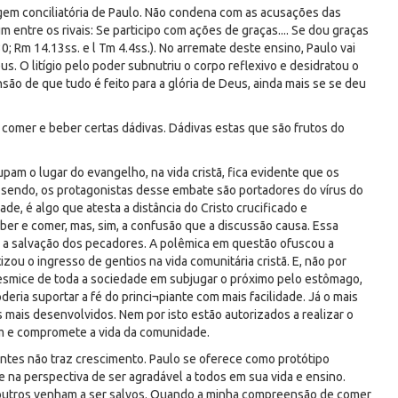
agem conciliatória de Paulo. Não condena com as acusações das
 entre os rivais: Se participo com ações de graças.... Se dou graças
0; Rm 14.13ss. e l Tm 4.4ss.). No arremate deste ensino, Paulo vai
us. O litígio pelo poder subnutriu o corpo reflexivo e desidratou o
são de que tudo é feito para a glória de Deus, ainda mais se se deu
e comer e beber certas dádivas. Dádivas estas que são frutos do
pam o lugar do evangelho, na vida cristã, fica evidente que os
sendo, os protagonistas desse embate são portadores do vírus do
de, é algo que atesta a distância do Cristo crucificado e
ber e comer, mas, sim, a confusão que a discussão causa. Essa
e a salvação dos pecadores. A polêmica em questão ofuscou a
zou o ingresso de gentios na vida comunitária cristã. E, não por
a mesmice de toda a sociedade em subjugar o próximo pelo estômago,
eria suportar a fé do princi¬piante com mais facilidade. Já o mais
os mais desenvolvidos. Nem por isto estão autorizados a realizar o
dem e compromete a vida da comunidade.
ntes não traz crescimento. Paulo se oferece como protótipo
ive na perspectiva de ser agradável a todos em sua vida e ensino.
e outros venham a ser salvos. Quando a minha compreensão de comer