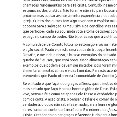
pelo poder controlador dos mais fracos. Houve épocas em
chamadas fundamentais para a fé cristã. Contudo, na maior
estomacais dos cristãos. Não foram e não são para buscar
próximo, mas passar avante a minha experiência e descobert
Igreja. O jeito dos outros tem algo a ver com o espírito ma
coopera para a salvação. O meu, sim. Nos concílios, nas as
que participei, cada eu sou ainda vota e toma decisões c
espaço no campo do poder. Não é por acaso que a violência
A comunidade de Corinto lutou no estômago e viu na matér
e ação social. Paulo viu nisto uma causa de tropeço. Incen
Desafio, e me incluo nisso, a buscar exemplos do passado d
quadro do ' 'eu sou, que está produzindo alimentação espir
exemplos que podem e devem ser imitados, pois foram imi
alimentaram muitas almas e vidas famintas. Para isto aconte
elementos que Paulo ofereceu à comunidade de Corinto (vv
Se em tudo o que faço, dou graças a Deus, qual o motivo 
mais se tudo que faço é para a honra e glória de Deus. Esta 
vive, pensa e fala como se apenas ele fosse o verdadeiro
comida certa. A ação cristã, o pensar, o falar e o comer d
verdadeira, o outro não sabe fazer nada para a honra e gl
seres humanos continuará incrédulo. E o número dos/as sa
Cristo. Crescendo no dar graças e fazendo tudo para a hon