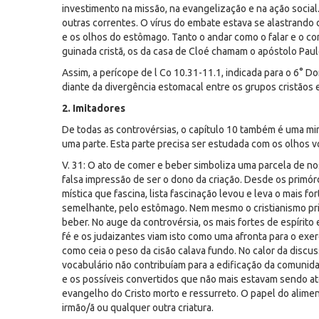
investimento na missão, na evangelização e na ação socia
outras correntes. O vírus do embate estava se alastrando d
e os olhos do estômago. Tanto o andar como o falar e o c
guinada cristã, os da casa de Cloé chamam o apóstolo Paul
Assim, a perícope de l Co 10.31-11.1, indicada para o 6° D
diante da divergência estomacal entre os grupos cristãos 
2. Imitadores
De todas as controvérsias, o capítulo 10 também é uma min
uma parte. Esta parte precisa ser estudada com os olhos vo
V. 31: O ato de comer e beber simboliza uma parcela de no
falsa impressão de ser o dono da criação. Desde os primó
mística que fascina, lista fascinação levou e leva o mais f
semelhante, pelo estômago. Nem mesmo o cristianismo primi
beber. No auge da controvérsia, os mais fortes de espírit
fé e os judaizantes viam isto como uma afronta para o exe
como ceia o peso da cisão calava fundo. No calor da discus
vocabulário não contribuíam para a edificação da comuni
e os possíveis convertidos que não mais estavam sendo a
evangelho do Cristo morto e ressurreto. O papel do alimen
irmão/ã ou qualquer outra criatura.