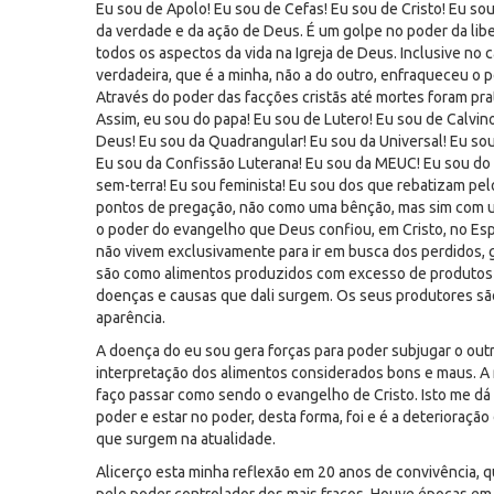
Eu sou de Apolo! Eu sou de Cefas! Eu sou de Cristo! Eu so
da verdade e da ação de Deus. É um golpe no poder da lib
todos os aspectos da vida na Igreja de Deus. Inclusive no
verdadeira, que é a minha, não a do outro, enfraqueceu o 
Através do poder das facções cristãs até mortes foram pra
Assim, eu sou do papa! Eu sou de Lutero! Eu sou de Calvi
Deus! Eu sou da Quadrangular! Eu sou da Universal! Eu sou 
Eu sou da Confissão Luterana! Eu sou da MEUC! Eu sou do
sem-terra! Eu sou feminista! Eu sou dos que rebatizam pel
pontos de pregação, não como uma bênção, mas sim com 
o poder do evangelho que Deus confiou, em Cristo, no Espí
não vivem exclusivamente para ir em busca dos perdidos,
são como alimentos produzidos com excesso de produtos t
doenças e causas que dali surgem. Os seus produtores s
aparência.
A doença do eu sou gera forças para poder subjugar o out
interpretação dos alimentos considerados bons e maus. A 
faço passar como sendo o evangelho de Cristo. Isto me dá p
poder e estar no poder, desta forma, foi e é a deterioração 
que surgem na atualidade.
Alicerço esta minha reflexão em 20 anos de convivência, q