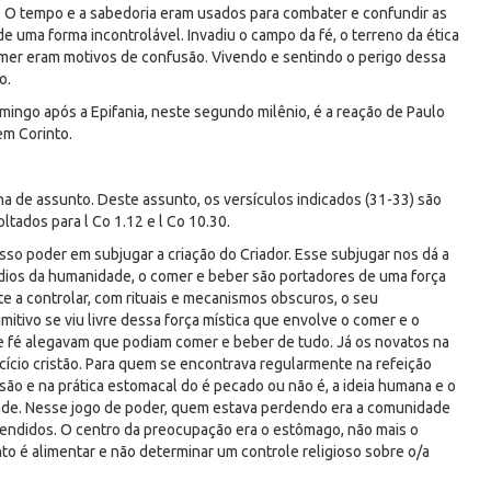
l. O tempo e a sabedoria eram usados para combater e confundir as
e uma forma incontrolável. Invadiu o campo da fé, o terreno da ética
omer eram motivos de confusão. Vivendo e sentindo o perigo dessa
o.
omingo após a Epifania, neste segundo milênio, é a reação de Paulo
em Corinto.
a de assunto. Deste assunto, os versículos indicados (31-33) são
ltados para l Co 1.12 e l Co 10.30.
sso poder em subjugar a criação do Criador. Esse subjugar nos dá a
rdios da humanidade, o comer e beber são portadores de uma força
orte a controlar, com rituais e mecanismos obscuros, o seu
tivo se viu livre dessa força mística que envolve o comer e o
o e fé alegavam que podiam comer e beber de tudo. Já os novatos na
rcício cristão. Para quem se encontrava regularmente na refeição
são e na prática estomacal do é pecado ou não é, a ideia humana e o
dade. Nesse jogo de poder, quem estava perdendo era a comunidade
tendidos. O centro da preocupação era o estômago, não mais o
to é alimentar e não determinar um controle religioso sobre o/a