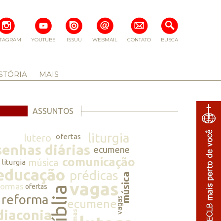
STAGRAM
YOUTUBE
ISSUU
WEBMAIL
CONTATO
BUSCA
STÓRIA
MAIS
ASSUNTOS
liturgia
lutero
ofertas
senhas diárias
ecumene
comunicação
música
liturgia
educação
prédicas
música
vagas
normas
ofertas
bíblia
reforma
vagas
ecumene
diaconia