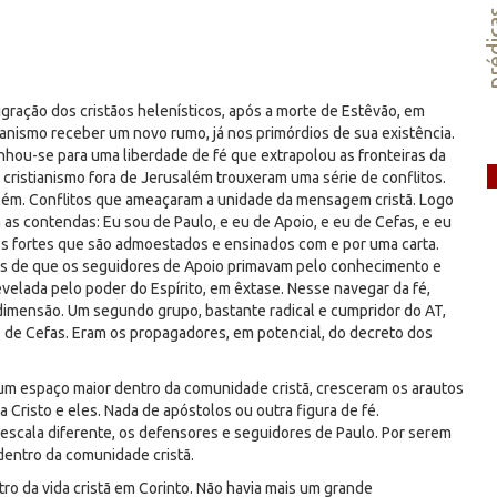
préd
gração dos cristãos helenísticos, após a morte de Estêvão, em
ianismo receber um novo rumo, já nos primórdios de sua existência.
nhou-se para uma liberdade de fé que extrapolou as fronteiras da
 cristianismo fora de Jerusalém trouxeram uma série de conflitos.
salém. Conflitos que ameaçaram a unidade da mensagem cristã. Logo
ita as contendas: Eu sou de Paulo, e eu de Apoio, e eu de Cefas, e eu
s fortes que são admoestados e ensinados com e por uma carta.
s de que os seguidores de Apoio primavam pelo conhecimento e
evelada pelo poder do Espírito, em êxtase. Nesse navegar da fé,
 dimensão. Um segundo grupo, bastante radical e cumpridor do AT,
s de Cefas. Eram os propagadores, em potencial, do decreto dos
um espaço maior dentro da comunidade cristã, cresceram os arautos
Cristo e eles. Nada de apóstolos ou outra figura de fé.
 escala diferente, os defensores e seguidores de Paulo. Por serem
entro da comunidade cristã.
ro da vida cristã em Corinto. Não havia mais um grande