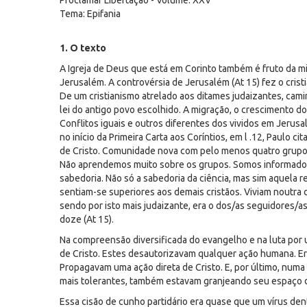
Proclamar Libertação - Volume: XXV
Tema: Epifania
1. O texto
A Igreja de Deus que está em Corinto também é fruto da mi
Jerusalém. A controvérsia de Jerusalém (At 15) fez o crist
De um cristianismo atrelado aos ditames judaizantes, cami
lei do antigo povo escolhido. A migração, o crescimento do
Conflitos iguais e outros diferentes dos vividos em Jeru
no início da Primeira Carta aos Coríntios, em l .12, Paulo c
de Cristo. Comunidade nova com pelo menos quatro grupo
Não aprendemos muito sobre os grupos. Somos informado
sabedoria. Não só a sabedoria da ciência, mas sim aquela r
sentiam-se superiores aos demais cristãos. Viviam noutra
sendo por isto mais judaizante, era o dos/as seguidores/a
doze (At 15).
Na compreensão diversificada do evangelho e na luta por 
de Cristo. Estes desautorizavam qualquer ação humana. Era 
Propagavam uma ação direta de Cristo. E, por último, numa
mais tolerantes, também estavam granjeando seu espaço d
Essa cisão de cunho partidário era quase que um vírus dent