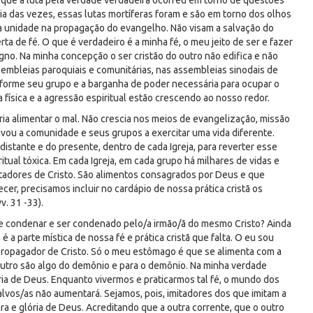
 que a luta pela verdade verdadeira ocorreu em torno de questões
ia das vezes, essas lutas mortíferas foram e são em torno dos olhos
 a unidade na propagação do evangelho. Não visam a salvação do
a de fé. O que é verdadeiro é a minha fé, o meu jeito de ser e fazer
ligno. Na minha concepção o ser cristão do outro não edifica e não
sembleias paroquiais e comunitárias, nas assembleias sinodais de
onforme seu grupo e a barganha de poder necessária para ocupar o
 física e a agressão espiritual estão crescendo ao nosso redor.
ia alimentar o mal. Não crescia nos meios de evangelização, missão
tivou a comunidade e seus grupos a exercitar uma vida diferente.
istante e do presente, dentro de cada Igreja, para reverter esse
itual tóxica. Em cada Igreja, em cada grupo há milhares de vidas e
tadores de Cristo. São alimentos consagrados por Deus e que
cer, precisamos incluir no cardápio de nossa prática cristã os
. 31 -33).
de condenar e ser condenado pelo/a irmão/ã do mesmo Cristo? Ainda
é a parte mística de nossa fé e prática cristã que falta. O eu sou
 propagador de Cristo. Só o meu estômago é que se alimenta com a
o outro são algo do demônio e para o demônio. Na minha verdade
ória de Deus. Enquanto vivermos e praticarmos tal fé, o mundo dos
lvos/as não aumentará. Sejamos, pois, imitadores dos que imitam a
ra e glória de Deus. Acreditando que a outra corrente, que o outro