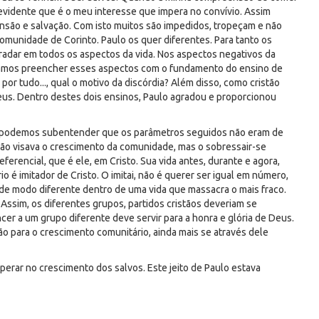
ca evidente que é o meu interesse que impera no convívio. Assim
nsão e salvação. Com isto muitos são impedidos, tropeçam e não
omunidade de Corinto. Paulo os quer diferentes. Para tanto os
radar em todos os aspectos da vida. Nos aspectos negativos da
tamos preencher esses aspectos com o fundamento do ensino de
por tudo..., qual o motivo da discórdia? Além disso, como cristão
Deus. Dentro destes dois ensinos, Paulo agradou e proporcionou
da, podemos subentender que os parâmetros seguidos não eram de
não visava o crescimento da comunidade, mas o sobressair-se
eferencial, que é ele, em Cristo. Sua vida antes, durante e agora,
io é imitador de Cristo. O imitai, não é querer ser igual em número,
r de modo diferente dentro de uma vida que massacra o mais fraco.
. Assim, os diferentes grupos, partidos cristãos deveriam se
r a um grupo diferente deve servir para a honra e glória de Deus.
o para o crescimento comunitário, ainda mais se através dele
ooperar no crescimento dos salvos. Este jeito de Paulo estava