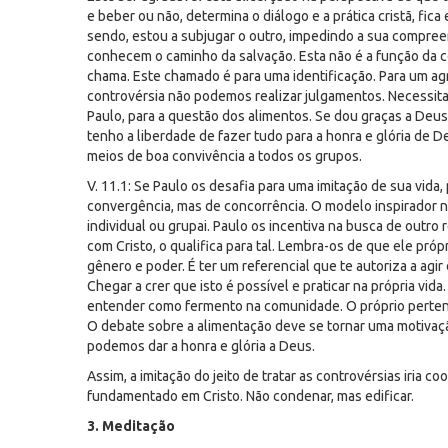
e beber ou não, determina o diálogo e a prática cristã, fi
sendo, estou a subjugar o outro, impedindo a sua compree
conhecem o caminho da salvação. Esta não é a função da c
chama. Este chamado é para uma identificação. Para um ag
controvérsia não podemos realizar julgamentos. Necessi
Paulo, para a questão dos alimentos. Se dou graças a Deus 
tenho a liberdade de fazer tudo para a honra e glória de 
meios de boa convivência a todos os grupos.
V. 11.1: Se Paulo os desafia para uma imitação de sua vi
convergência, mas de concorrência. O modelo inspirador 
individual ou grupai. Paulo os incentiva na busca de outro r
com Cristo, o qualifica para tal. Lembra-os de que ele própr
gênero e poder. É ter um referencial que te autoriza a agi
Chegar a crer que isto é possível e praticar na própria vida
entender como fermento na comunidade. O próprio pertence
O debate sobre a alimentação deve se tornar uma motivaçã
podemos dar a honra e glória a Deus.
Assim, a imitação do jeito de tratar as controvérsias iria c
fundamentado em Cristo. Não condenar, mas edificar.
3. Meditação