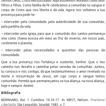
Senhor Deus, Cristo Ressuscitado! Aqui estivemos reunidos como teus
filhos e filhas. Como família da fé celebramos a comunhão no sangue e
corpo de Cristo que nos liberta e dá vida. Agora nos voltamos a tua
presença para pedir-te:
– interceder pela comunidade, pela autenticidade de sua comunhão,
pela partilha da vida;
– interceder pela igreja, para que a comunhão dos santos permaneça
viva como chama acessa em meio ao frio do inverno, em nosso país,
continente e planeta;
– interceder pelas necessidades e questões das pessoas da
comunidade.
Que a tua presença nos fortaleça e sustente, Senhor. Que o teu
caminho nos desafie a caminhar pelas veredas da comunhão. Juntos,
tu conosco e nós contigo, dá que testemunhemos o amor revelado na
morte e ressurreição de Jesus, em cujo corpo e sangue temos
comunhão. Permita que permaneçamos na tua aliança, na nova aliança,
hoje e sempre. Amém!
Bibliografia
BERNHARD, Rui. 1 Coríntios 10.16-17. In: KIRST, Nelson.
Proclamar
Libertação
. São Leopoldo: Sinodal, 1982. v. 7.