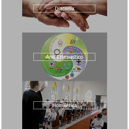
Diaconia
Ano Eclesiástico
Homilética