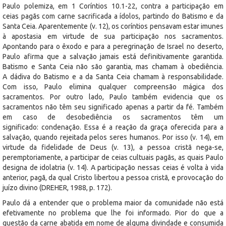
Paulo polemiza, em 1 Coríntios 10.1-22, contra a participação em
ceias pagãs com carne sacrificada a ídolos, partindo do Batismo e da
Santa Ceia. Aparentemente (v. 12), os coríntios pensavam estar imunes
à apostasia em virtude de sua participação nos sacramentos.
Apontando para o êxodo e para a peregrinação de Israel no deserto,
Paulo afirma que a salvação jamais está definitivamente garantida.
Batismo e Santa Ceia não são garantia, mas chamam à obediência.
A dádiva do Batismo e a da Santa Ceia chamam à responsabilidade.
Com isso, Paulo elimina qualquer compreensão mágica dos
sacramentos. Por outro lado, Paulo também evidencia que os
sacramentos não têm seu significado apenas a partir da fé. Também
em caso de desobediência os sacramentos têm um
significado: condenação. Essa é a reação da graça oferecida para a
salvação, quando rejeitada pelos seres humanos. Por isso (v. 14), em
virtude da fidelidade de Deus (v. 13), a pessoa cristã nega-se,
peremptoriamente, a participar de ceias cultuais pagãs, as quais Paulo
designa de idolatria (v. 14). A participação nessas ceias é volta à vida
anterior, pagã, da qual Cristo libertou a pessoa cristã, e provocação do
juízo divino (DREHER, 1988, p. 172).
Paulo dá a entender que o problema maior da comunidade não está
efetivamente no problema que lhe foi informado. Pior do que a
questão da carne abatida em nome de alguma divindade e consumida