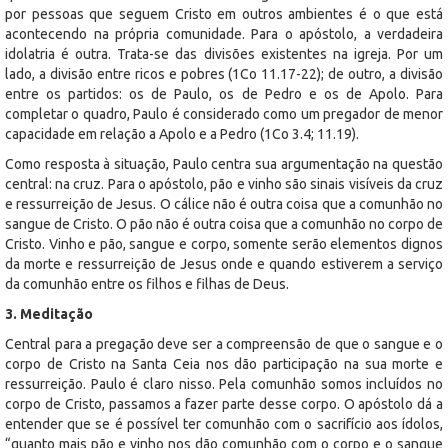
por pessoas que seguem Cristo em outros ambientes é o que está
acontecendo na própria comunidade. Para o apóstolo, a verdadeira
idolatria é outra. Trata-se das divisões existentes na igreja. Por um
lado, a divisão entre ricos e pobres (1Co 11.17-22); de outro, a divisão
entre os partidos: os de Paulo, os de Pedro e os de Apolo. Para
completar o quadro, Paulo é considerado como um pregador de menor
capacidade em relação a Apolo e a Pedro (1Co 3.4; 11.19).
Como resposta à situação, Paulo centra sua argumentação na questão
central: na cruz. Para o apóstolo, pão e vinho são sinais visíveis da cruz
e ressurreição de Jesus. O cálice não é outra coisa que a comunhão no
sangue de Cristo. O pão não é outra coisa que a comunhão no corpo de
Cristo. Vinho e pão, sangue e corpo, somente serão elementos dignos
da morte e ressurreição de Jesus onde e quando estiverem a serviço
da comunhão entre os filhos e filhas de Deus.
3. Meditação
Central para a pregação deve ser a compreensão de que o sangue e o
corpo de Cristo na Santa Ceia nos dão participação na sua morte e
ressurreição. Paulo é claro nisso. Pela comunhão somos incluídos no
corpo de Cristo, passamos a fazer parte desse corpo. O apóstolo dá a
entender que se é possível ter comunhão com o sacrifício aos ídolos,
“quanto mais pão e vinho nos dão comunhão com o corpo e o sangue