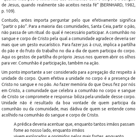
de Jesus, quando realmente são aceitos nesta fé” (BERNHARD, 1982,
p. 109).
Contudo, antes importa perguntar pelo que efetivamente significa
“partir o pão”. Para a maioria das comunidades, Santa Ceia, partir o pão,
não passa de um ritual do qual é necessário participar. A comunhão no
sangue e corpo de Cristo pela qual a comunidade agradece deveria ser
mais que um gesto eucarístico. Para fazer jus à cruz, implica a partilha
do pão e do fruto do trabalho no dia a dia de quem participa do corpo.
Aqui os gestos de partilha do próprio Jesus nos querem abrir os olhos
para ver. Comunhão é participação, também na ação.
Um ponto importante a ser considerado para a pregação diz respeito à
unidade do corpo. Quem efetiva a unidade no corpo é a presença de
Cristo no sangue e no pão. Ao fazer memória do que Deus fez por nós
em Cristo, a comunidade que celebra a comunhão no corpo e sangue
de Cristo se compromete e responsa- biliza pela unidade desse corpo.
Unidade não é resultado da boa vontade de quem participa da
comunhão ou da comunidade, mas dádiva de quem se entende como
acolhido na comunhão do sangue e corpo de Cristo.
A prédica deveria acentuar que, enquanto tantos irmãos passam
fome ao nosso lado, enquanto irmãos
vivem explorados e oprimidos pelos mais fortes, enquanto