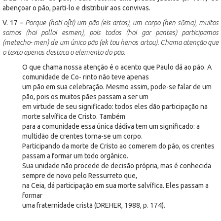
abençoar o pão, parti-lo e distribuir aos convivas.
V. 17 –
Porque (hoti o[ti) um pão (eis artos), um corpo (hen sōma), muitos
somos (hoi polloi esmen), pois todos (hoi gar pantes) participamos
(metecho- men) de um único pão (ek tou henos artou). Chama atenção que
o texto apenas destaca o elemento do pão.
O que chama nossa atenção é o acento que Paulo dá ao pão. A
comunidade de Co- rinto não teve apenas
um pão em sua celebração. Mesmo assim, pode-se falar de um
pão, pois os muitos pães passam a ser um
em virtude de seu significado: todos eles dão participação na
morte salvífica de Cristo. Também
para a comunidade essa única dádiva tem um significado: a
multidão de crentes torna-se um corpo.
Participando da morte de Cristo ao comerem do pão, os crentes
passam a formar um todo orgânico.
Sua unidade não procede de decisão própria, mas é conhecida
sempre de novo pelo Ressurreto que,
na Ceia, dá participação em sua morte salvífica. Eles passam a
formar
uma fraternidade cristã (DREHER, 1988, p. 174).