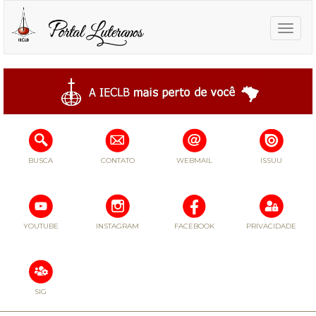
Toggle
naviga
BUSCA
CONTATO
WEBMAIL
ISSUU
YOUTUBE
INSTAGRAM
FACEBOOK
PRIVACIDADE
SIG