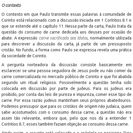
O contexto
O contexto em que Paulo transmite essas palavras à comunidade de
Corinto está relacionado com a discussão iniciada em 1 Coríntios 8.1 e
que se estende até o capítulo 11. Nessa parte da carta, Paulo trata da
questão do consumo de carne dedicada aos deuses por ocasião do
abate. A expressão
carne sacrificada aos ídolos
, normalmente utilizada
para descrever a discussão da carta, já parte de um pressuposto
cristão. No fundo, a forma como Paulo se expressa revela uma prática
da sociedade de Corinto.
A pergunta norteadora da discussão consiste basicamente em
esclarecer se uma pessoa seguidora de Jesus pode ou não comer da
carne comercializada no mercado público de Corinto e que foi abatida
segundo um ritual religioso. Possivelmente a questão tenha sido
colocada em discussão por parte de judeus. Para os judeus era
proibido, por conta das leis de pureza e impureza, comer esse tipo de
carne. Por essa razão judeus mantinham seus próprios abatedouros.
Podemos pressupor que para os cristãos de origem não judaica, quem
sabe acostumados com o consumo dessa carne, a questão não era
assim tão relevante, embora que, pelo que nos dá a entender 1
Coríntios 8.7, esses também faziam objeção ao consumo dessa carne.
Ainda assim, o assunto está colocado e o apóstolo se posiciona. Para