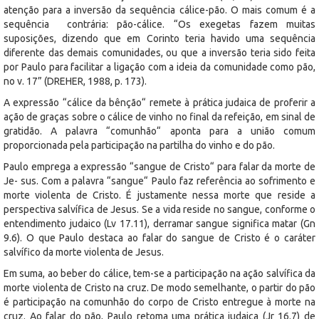
atenção para a inversão da sequência cálice-pão. O mais comum é a
sequência contrária: pão-cálice. “Os exegetas fazem muitas
suposições, dizendo que em Corinto teria havido uma sequência
diferente das demais comunidades, ou que a inversão teria sido feita
por Paulo para facilitar a ligação com a ideia da comunidade como pão,
no v. 17” (DREHER, 1988, p. 173).
A expressão “cálice da bênção“ remete à prática judaica de proferir a
ação de graças sobre o cálice de vinho no final da refeição, em sinal de
gratidão. A palavra “comunhão“ aponta para a união comum
proporcionada pela participação na partilha do vinho e do pão.
Paulo emprega a expressão “sangue de Cristo“ para falar da morte de
Je- sus. Com a palavra “sangue“ Paulo faz referência ao sofrimento e
morte violenta de Cristo. É justamente nessa morte que reside a
perspectiva salvífica de Jesus. Se a vida reside no sangue, conforme o
entendimento judaico (Lv 17.11), derramar sangue significa matar (Gn
9.6). O que Paulo destaca ao falar do sangue de Cristo é o caráter
salvífico da morte violenta de Jesus.
Em suma, ao beber do cálice, tem-se a participação na ação salvífica da
morte violenta de Cristo na cruz. De modo semelhante, o partir do pão
é participação na comunhão do corpo de Cristo entregue à morte na
cruz. Ao falar do pão, Paulo retoma uma prática judaica (Jr 16.7) de