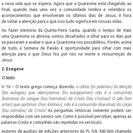
a nova vida que se espera. Agora que a Quaresma está chegando ao
final, quando mais uma vez a comunidade lembra e relembra os
acontecimentos que envolveram os últimos dias de Jesus, é hora
de voltar a atenção para o que isso tudo significa em nossas vidas.
Ao fazer memória da Quinta-Feira Santa, quando o tempo de mais
uma Quaresma se abrevia, somos desafiados a olhar para os dias que
se passaram e avaliar o que a Quaresma nos possibilitou. Porém, acima
de tudo, a Semana da Paixão é oportunidade para olhar com mais
atenção para o que Deus fez por nós na morte e ressurreição de
Jesus.
2. Exegese
O texto
V. 16 – O texto grego começa dizendo:
o cálice (to potērion) da bênção
(tēs eulogias) que abençoamos (ho eulogoumen) não é a comunhão
(koinōnia) do sangue (tou haimatos) de Cristo (tou Chistou)? O pão (ton
arton) que partimos (hon klōmen), não é a comunhão (koinōnia) do corpo
(tou sōmatos) de Cristo?
As perguntas retóricas somente podem ser
respondidas com um sonoro sim. Como é possível perceber, apenas as
palavras Cristo e comunhão são repetidas no versículo.
Autores de auxílios de edições anteriores do PL (VII, XIII) têm chamado