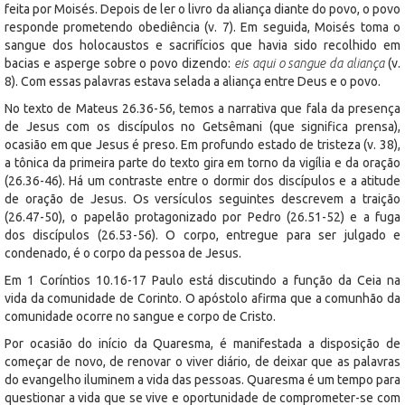
feita por Moisés. Depois de ler o livro da aliança diante do povo, o povo
responde prometendo obediência (v. 7). Em seguida, Moisés toma o
sangue dos holocaustos e sacrifícios que havia sido recolhido em
bacias e asperge sobre o povo dizendo:
eis aqui o sangue da aliança
(v.
8). Com essas palavras estava selada a aliança entre Deus e o povo.
No texto de Mateus 26.36-56, temos a narrativa que fala da presença
de Jesus com os discípulos no Getsêmani (que significa prensa),
ocasião em que Jesus é preso. Em profundo estado de tristeza (v. 38),
a tônica da primeira parte do texto gira em torno da vigília e da oração
(26.36-46). Há um contraste entre o dormir dos discípulos e a atitude
de oração de Jesus. Os versículos seguintes descrevem a traição
(26.47-50), o papelão protagonizado por Pedro (26.51-52) e a fuga
dos discípulos (26.53-56). O corpo, entregue para ser julgado e
condenado, é o corpo da pessoa de Jesus.
Em 1 Coríntios 10.16-17 Paulo está discutindo a função da Ceia na
vida da comunidade de Corinto. O apóstolo afirma que a comunhão da
comunidade ocorre no sangue e corpo de Cristo.
Por ocasião do início da Quaresma, é manifestada a disposição de
começar de novo, de renovar o viver diário, de deixar que as palavras
do evangelho iluminem a vida das pessoas. Quaresma é um tempo para
questionar a vida que se vive e oportunidade de comprometer-se com