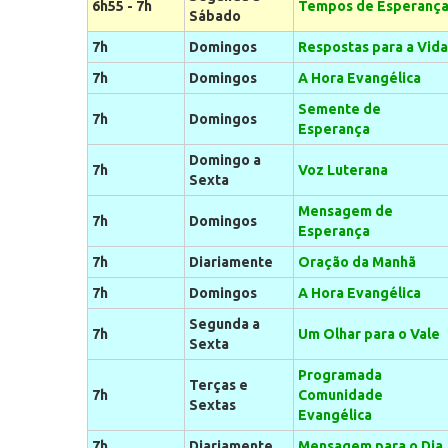
6h55 - 7h
Tempos de Esperanç
Sábado
7h
Domingos
Respostas para a Vida
7h
Domingos
A Hora Evangélica
Semente de
7h
Domingos
Esperança
Domingo a
7h
Voz Luterana
Sexta
Mensagem de
7h
Domingos
Esperança
7h
Diariamente
Oração da Manhã
7h
Domingos
A Hora Evangélica
Segunda a
7h
Um Olhar para o Vale
Sexta
Programada
Terças e
7h
Comunidade
Sextas
Evangélica
7h
Diariamente
Mensagem para o Dia