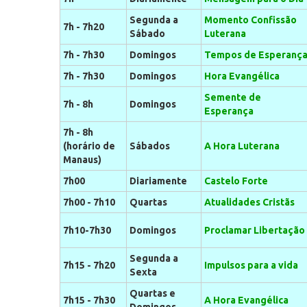
Segunda a
Momento Confissão
7h - 7h20
Sábado
Luterana
7h - 7h30
Domingos
Tempos de Esperanç
7h - 7h30
Domingos
Hora Evangélica
Semente de
7h - 8h
Domingos
Esperança
7h - 8h
(horário de
Sábados
A Hora Luterana
Manaus)
7h00
Diariamente
Castelo Forte
7h00 - 7h10
Quartas
Atualidades Cristãs
7h10-7h30
Domingos
Proclamar Libertação
Segunda a
7h15 - 7h20
Impulsos para a vida
Sexta
Quartas e
7h15 - 7h30
A Hora Evangélica