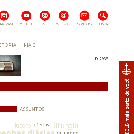
STAGRAM
YOUTUBE
ISSUU
WEBMAIL
CONTATO
BUSCA
STÓRIA
MAIS
ID: 2938
ASSUNTOS
liturgia
lutero
ofertas
senhas diárias
ecumene