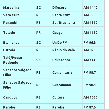
Maravilha
SC
Difusora
AM 1440
Vera Cruz
RS
Santa Cruz
AM 550
a
Panambi
RS
Sul-Brasileira
AM 1320
Toledo
PR
Guaçu
AM 1180
Blumenau
SC
União FM
FM 96.5
Estrela
RS
Rádio do Vale
AM 820
Taió/Pouso
SC
Educadora
AM 1440
Redondo
Senador Salgado
RS
Comunitária
FM 98.7
Filho
Senador Salgado
RS
Guaramano
FM 98.1
Filho
Canguçu
RS
Cultura
AM 1030
Parobé
RS
Parobé
FM 87.5