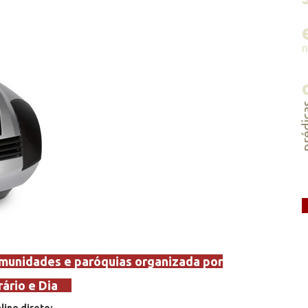
préd
unidades e paróquias organizada por
ário e Dia