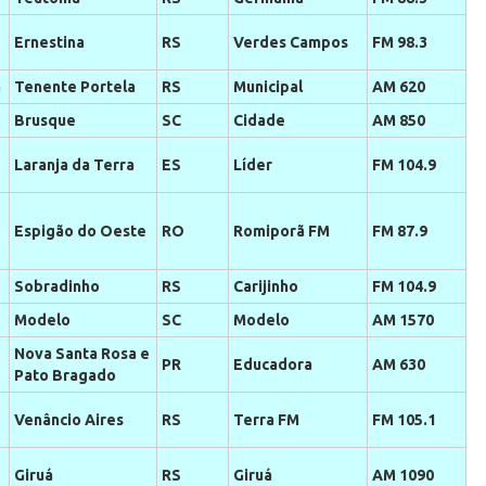
Ernestina
RS
Verdes Campos
FM 98.3
a
Tenente Portela
RS
Municipal
AM 620
Brusque
SC
Cidade
AM 850
Laranja da Terra
ES
Líder
FM 104.9
Espigão do Oeste
RO
Romiporã FM
FM 87.9
Sobradinho
RS
Carijinho
FM 104.9
Modelo
SC
Modelo
AM 1570
Nova Santa Rosa e
PR
Educadora
AM 630
Pato Bragado
Venâncio Aires
RS
Terra FM
FM 105.1
Giruá
RS
Giruá
AM 1090