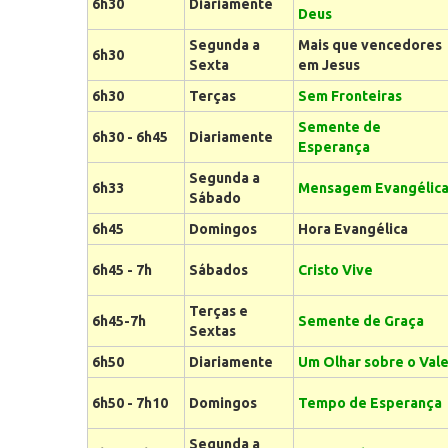
6h30
Diariamente
Deus
Segunda a
Mais que vencedores
6h30
Sexta
em Jesus
6h30
Terças
Sem Fronteiras
Semente de
6h30 - 6h45
Diariamente
Esperança
Segunda a
6h33
Mensagem Evangélic
Sábado
6h45
Domingos
Hora Evangélica
6h45 - 7h
Sábados
Cristo Vive
Terças e
6h45-7h
Semente de Graça
Sextas
6h50
Diariamente
Um Olhar sobre o Val
6h50 - 7h10
Domingos
Tempo de Esperança
Segunda a