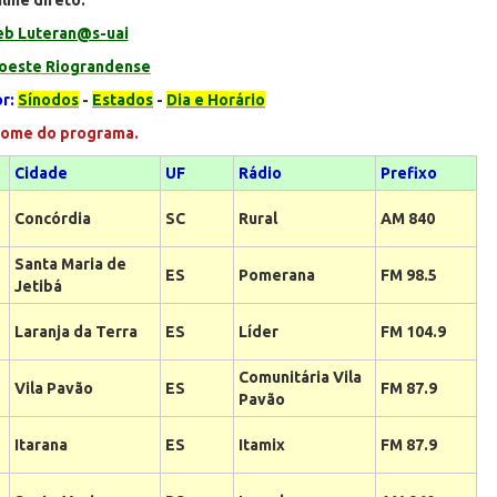
line direto:
b Luteran@s-uai
oeste Riograndense
or:
Sínodos
-
Estados
-
Dia e Horário
o programa.
Cidade
UF
Rádio
Prefixo
Concórdia
SC
Rural
AM 840
Santa Maria de
ES
Pomerana
FM 98.5
Jetibá
Laranja da Terra
ES
Líder
FM 104.9
Comunitária Vila
Vila Pavão
ES
FM 87.9
Pavão
Itarana
ES
Itamix
FM 87.9