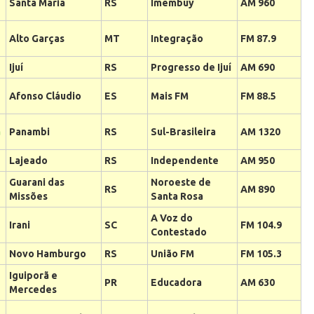
Santa Maria
RS
Imembuy
AM 960
Alto Garças
MT
Integração
FM 87.9
Ijuí
RS
Progresso de Ijuí
AM 690
Afonso Cláudio
ES
Mais FM
FM 88.5
a
Panambi
RS
Sul-Brasileira
AM 1320
Lajeado
RS
Independente
AM 950
Guarani das
Noroeste de
RS
AM 890
Missões
Santa Rosa
A Voz do
Irani
SC
FM 104.9
Contestado
e
Novo Hamburgo
RS
União FM
FM 105.3
Iguiporã e
PR
Educadora
AM 630
Mercedes