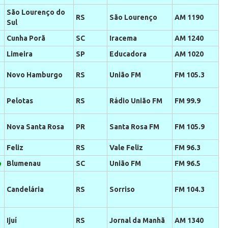
São Lourenço do
RS
São Lourenço
AM 1190
Sul
Cunha Porã
SC
Iracema
AM 1240
Limeira
SP
Educadora
AM 1020
Novo Hamburgo
RS
União FM
FM 105.3
Pelotas
RS
Rádio União FM
FM 99.9
Nova Santa Rosa
PR
Santa Rosa FM
FM 105.9
Feliz
RS
Vale Feliz
FM 96.3
o
Blumenau
SC
União FM
FM 96.5
Candelária
RS
Sorriso
FM 104.3
Ijuí
RS
Jornal da Manhã
AM 1340