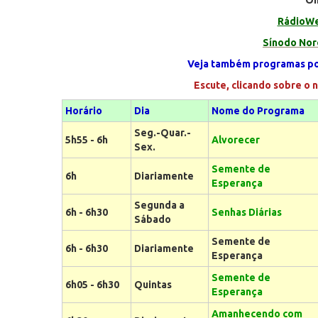
On
RádioWe
Sínodo Nor
Veja também programas p
Escute, clicando sobre o nome d
Horário
Dia
Nome do Programa
Seg.-Quar.-
5h55 - 6h
Alvorecer
Sex.
Semente de
6h
Diariamente
Esperança
Segunda a
6h - 6h30
Senhas Diárias
Sábado
Semente de
6h - 6h30
Diariamente
Esperança
Semente de
6h05 - 6h30
Quintas
Esperança
Amanhecendo com