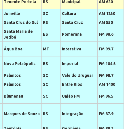
a
Tenente Portela
RS
Municipal
AM 620
Joinville
SC
Cultura
AM 1250
Santa Cruz do Sul
RS
Santa Cruz
AM 550
Santa Maria de
ES
Pomerana
FM 98.6
Jetibá
Água Boa
MT
Interativa
FM 99.7
Nova Petrópolis
RS
Imperial
FM 104.5
Palmitos
SC
Vale do Uruguai
FM 98.7
Palmitos
SC
Entre Rios
AM 1400
Blumenau
SC
União FM
FM 96.5
Marques de Souza
RS
Integração
FM 87.9
Teutônia
RS
Germânia
FM 88.3