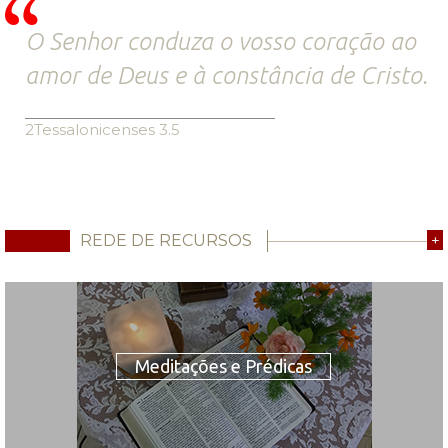
O Senhor conduza o vosso coração ao
amor de Deus e à constância de Cristo.
2Tessalonicenses 3.5
REDE DE RECURSOS
+
Meditações e Prédicas