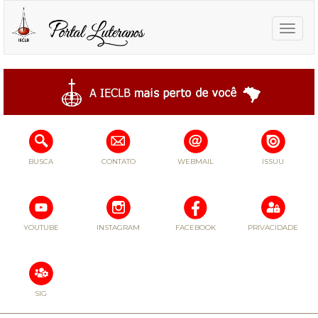
Toggle
naviga
BUSCA
CONTATO
WEBMAIL
ISSUU
YOUTUBE
INSTAGRAM
FACEBOOK
PRIVACIDADE
SIG