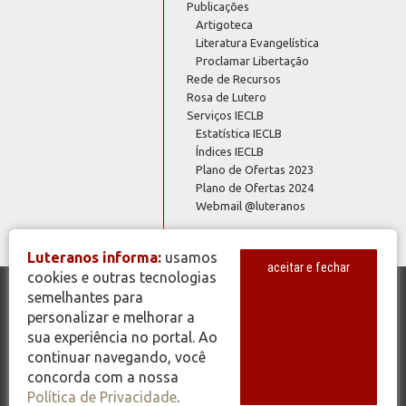
Publicações
Artigoteca
Literatura Evangelística
Proclamar Libertação
Rede de Recursos
Rosa de Lutero
Serviços IECLB
Estatística IECLB
Índices IECLB
Plano de Ofertas 2023
Plano de Ofertas 2024
Webmail @luteranos
Luteranos informa:
usamos
aceitar e fechar
cookies e outras tecnologias
semelhantes para
© Copyright 2026 - Todos os Direitos Reservados - IECLB - Igreja
personalizar e melhorar a
Evangélica de Confissão Luterana no Brasil - Portal Luteranos -
sua experiência no portal. Ao
www.luteranos.com.br
continuar navegando, você
concorda com a nossa
Política de Privacidade
.