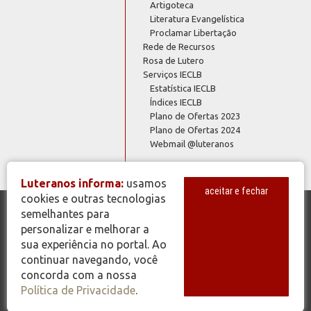
Artigoteca
Literatura Evangelística
Proclamar Libertação
Rede de Recursos
Rosa de Lutero
Serviços IECLB
Estatística IECLB
Índices IECLB
Plano de Ofertas 2023
Plano de Ofertas 2024
Webmail @luteranos
Luteranos informa:
usamos
aceitar e fechar
cookies e outras tecnologias
semelhantes para
© Copyright 2026 - Todos os Direitos Reservados - IECLB - Igreja
personalizar e melhorar a
Evangélica de Confissão Luterana no Brasil - Portal Luteranos -
sua experiência no portal. Ao
www.luteranos.com.br
continuar navegando, você
concorda com a nossa
Política de Privacidade
.