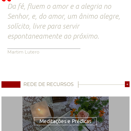
Da fé, fluem o amor e a alegria no
Senhor, e, do amor, um ânimo alegre,
solícito, livre para servir
espontaneamente ao próximo.
Martim Lutero
REDE DE RECURSOS
+
Meditações e Prédicas