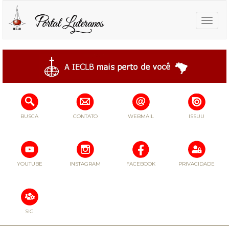
Toggle
naviga
BUSCA
CONTATO
WEBMAIL
ISSUU
YOUTUBE
INSTAGRAM
FACEBOOK
PRIVACIDADE
SIG