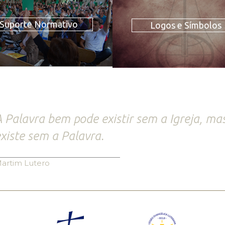
Suporte Normativo
Logos e Símbolos
 Palavra bem pode existir sem a Igreja, mas
xiste sem a Palavra.
artim Lutero