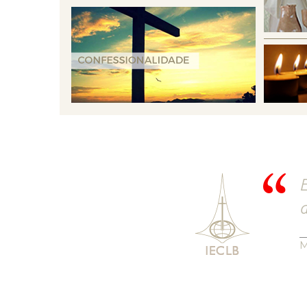
E
a
M