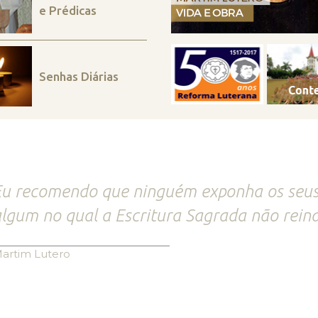
e Prédicas
Senhas Diárias
u recomendo que ninguém exponha os seus 
lgum no qual a Escritura Sagrada não reina
artim Lutero