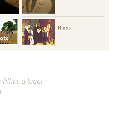
Hinos
filhos a lugar
.