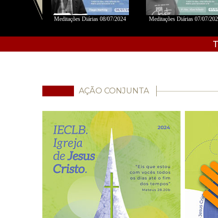
06/2024 - Fábio
Meditações Diárias 08/07/2024
Meditações Diárias 07/07/20
s
T
AÇÃO CONJUNTA