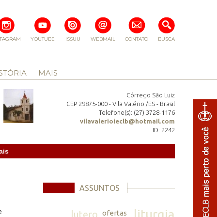
STAGRAM
YOUTUBE
ISSUU
WEBMAIL
CONTATO
BUSCA
STÓRIA
MAIS
Córrego São Luiz
CEP 29875-000 - Vila Valério /ES - Brasil
Telefone(s): (27) 3728-1176
vilavalerioieclb@hotmail.com
ID: 2242
ais
ASSUNTOS
liturgia
e
lutero
ofertas