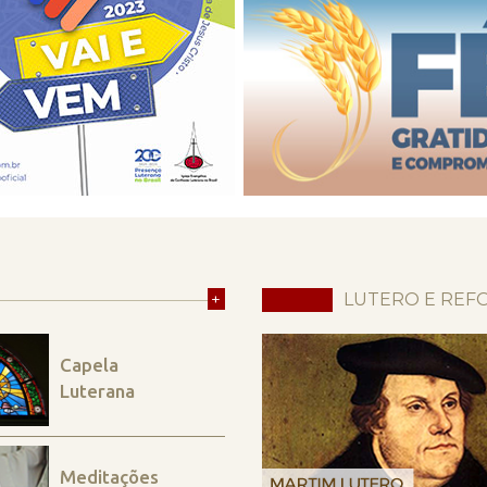
+
LUTERO E REF
Capela
Luterana
Meditações