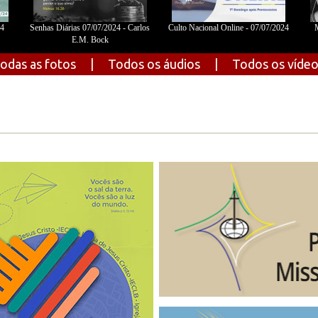
24
Senhas Diárias 07/07/2024 - Carlos
Culto Nacional Online - 07/07/2024
M
E.M. Bock
odas as fotos
|
Todos os áudios
|
Todos os víde