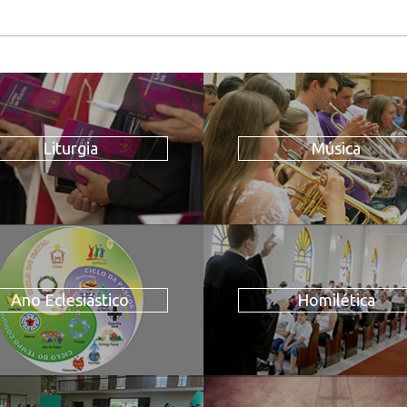
Liturgia
Música
Ano Eclesiástico
Homilética