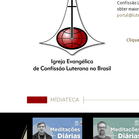
Confissão L
obter maio
portal@lut
Cliqu
MÍDIATECA