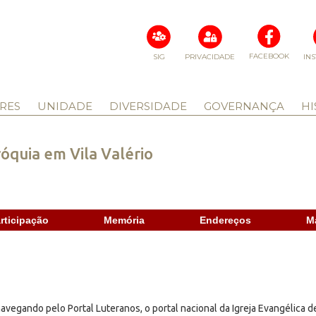
FACEBOOK
SIG
PRIVACIDADE
IN
RES
UNIDADE
DIVERSIDADE
GOVERNANÇA
HI
óquia em Vila Valério
rticipação
Memória
Endereços
M
avegando pelo Portal Luteranos, o portal nacional da Igreja Evangélica d