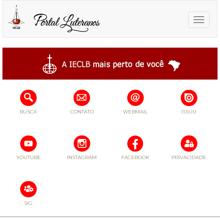
Toggle
naviga
BUSCA
CONTATO
WEBMAIL
ISSUU
YOUTUBE
INSTAGRAM
FACEBOOK
PRIVACIDADE
SIG