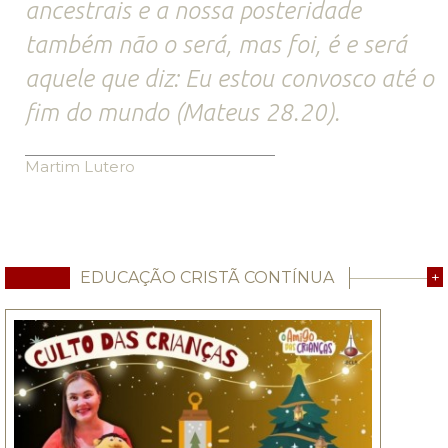
ancestrais e a nossa posteridade
também não o será, mas foi, é e será
aquele que diz: Eu estou convosco até o
fim do mundo (Mateus 28.20).
Martim Lutero
EDUCAÇÃO CRISTÃ CONTÍNUA
+