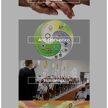
Ano Eclesiástico
Homilética