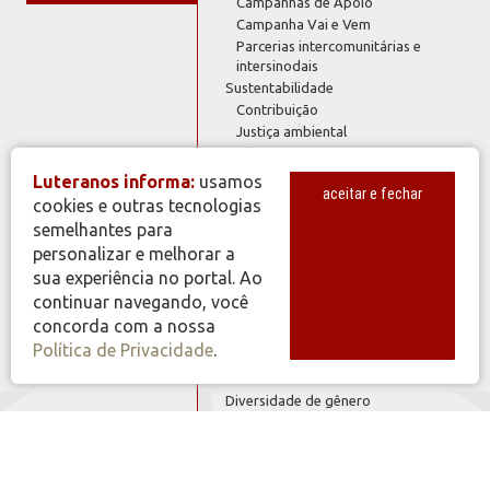
Campanhas de Apoio
Campanha Vai e Vem
Parcerias intercomunitárias e
intersinodais
Sustentabilidade
Contribuição
Justiça ambiental
Planejamento
Testemunho
Luteranos informa:
usamos
aceitar e fechar
Coronavírus
cookies e outras tecnologias
Dias da Igreja
semelhantes para
Igreja e Sociedade
personalizar e melhorar a
Manifestos e declarações
sua experiência no portal. Ao
Outros 500
continuar navegando, você
Tema do Ano
concorda com a nossa
Política de Privacidade
.
Diversidade de gênero
Homens
Mulheres
Diversidade de situações
Acompanhamento e Consolação