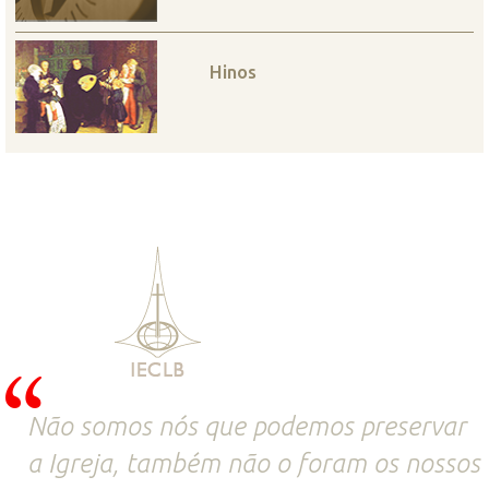
Hinos
Não somos nós que podemos preservar
a Igreja, também não o foram os nossos