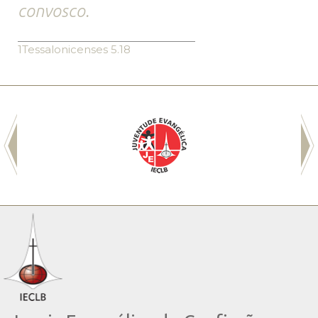
convosco.
1Tessalonicenses 5.18