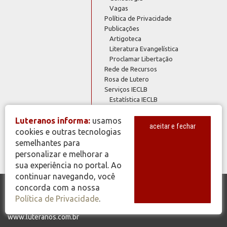
Vagas
Política de Privacidade
Publicações
Artigoteca
Literatura Evangelística
Proclamar Libertação
Rede de Recursos
Rosa de Lutero
Serviços IECLB
Estatística IECLB
Índices IECLB
Plano de Ofertas 2023
Luteranos informa:
usamos
aceitar e fechar
Plano de Ofertas 2024
cookies e outras tecnologias
Webmail @luteranos
semelhantes para
personalizar e melhorar a
sua experiência no portal. Ao
continuar navegando, você
concorda com a nossa
© Copyright 2026 - Todos os Direitos Reservados - IECLB - Igreja
Política de Privacidade
.
Evangélica de Confissão Luterana no Brasil - Portal Luteranos -
www.luteranos.com.br