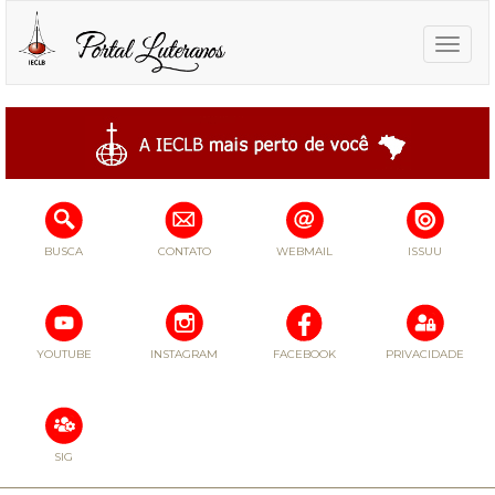
Toggle
naviga
BUSCA
CONTATO
WEBMAIL
ISSUU
YOUTUBE
INSTAGRAM
FACEBOOK
PRIVACIDADE
SIG