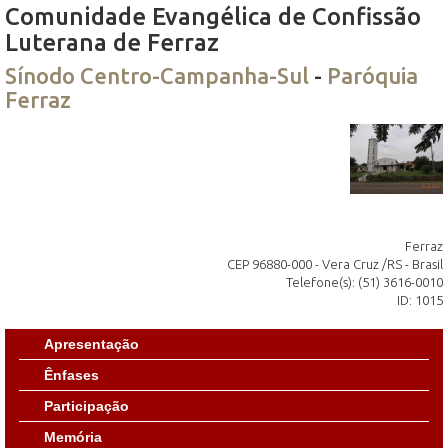
Comunidade Evangélica de Confissão
Luterana de Ferraz
Sínodo Centro-Campanha-Sul
-
Paróquia
Ferraz
Ferraz
CEP 96880-000 - Vera Cruz /RS - Brasil
Telefone(s): (51) 3616-0010
ID: 1015
Apresentação
Ênfases
Participação
Memória