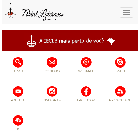
Toggle
naviga
BUSCA
CONTATO
WEBMAIL
ISSUU
YOUTUBE
INSTAGRAM
FACEBOOK
PRIVACIDADE
SIG